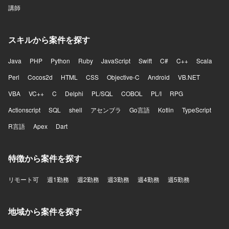
講師
スキルから案件を探す
Java
PHP
Python
Ruby
JavaScript
Swift
C#
C++
Scala
Perl
Cocos2d
HTML
CSS
Objective-C
Android
VB.NET
VBA
VC++
C
Delphi
PL/SQL
COBOL
PL/I
RPG
Actionscript
SQL
shell
アセンブラ
Go言語
Kotlin
TypeScript
R言語
Apex
Dart
特徴から案件を探す
リモート可
週1勤務
週2勤務
週3勤務
週4勤務
週5勤務
地域から案件を探す