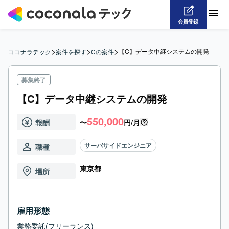
会員登録
>
>
>
【C】データ中継システムの開発
ココナラテック
案件を探す
Cの案件
募集終了
【C】データ中継システムの開発
550,000
報酬
〜
円/月
サーバサイドエンジニア
職種
東京都
場所
雇用形態
業務委託(フリーランス)