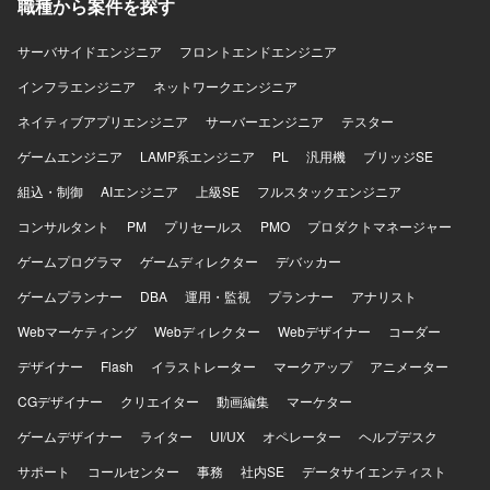
職種から案件を探す
トエンド開発を行っていただきます。アーキテクチャとし
てMVVM(Model-View-ViewModel)パターンを採用した構成
となります。
サーバサイドエンジニア
フロントエンドエンジニア
インフラエンジニア
ネットワークエンジニア
ネイティブアプリエンジニア
サーバーエンジニア
テスター
ゲームエンジニア
LAMP系エンジニア
PL
汎用機
ブリッジSE
組込・制御
AIエンジニア
上級SE
フルスタックエンジニア
コンサルタント
PM
プリセールス
PMO
プロダクトマネージャー
ゲームプログラマ
ゲームディレクター
デバッカー
ゲームプランナー
DBA
運用・監視
プランナー
アナリスト
Webマーケティング
Webディレクター
Webデザイナー
コーダー
デザイナー
Flash
イラストレーター
マークアップ
アニメーター
CGデザイナー
クリエイター
動画編集
マーケター
ゲームデザイナー
ライター
UI/UX
オペレーター
ヘルプデスク
サポート
コールセンター
事務
社内SE
データサイエンティスト