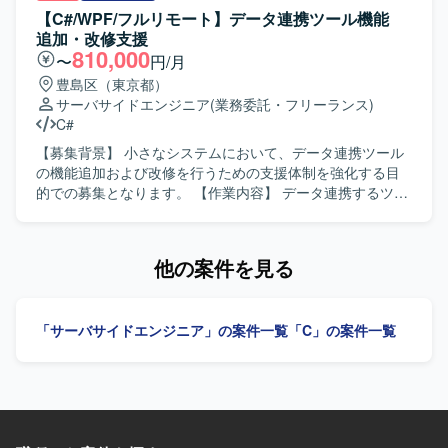
す。
いた原因解析、ソフトウェアの修正などを行って頂きま
【C#/WPF/フルリモート】データ連携ツール機能
す。 【求める人物像】 ユーザーの業務を理解しながら主体
追加・改修支援
的に問題解決に取り組んで頂ける方を求めております。顧
810,000
〜
円/月
客とのコミュニケーションを取りながら、柔軟に調整や改
豊島区（東京都）
善提案を行って頂ける方が望ましいです。 【ポジションの
サーバサイドエンジニア
(業務委託・フリーランス)
魅力】 現場で利用されるメンテナンスツールの開発および
C#
保守を通じて、業務効率化や品質向上に直接貢献して頂け
ます。市場からのフィードバックをもとにした改善サイク
【募集背景】 小さなシステムにおいて、データ連携ツール
ルに継続的に携わることで、保守開発の経験を幅広く積ん
の機能追加および改修を行うための支援体制を強化する目
で頂けます。 【開発環境】 C#を用いたスマートフォンアプ
的での募集となります。 【作業内容】 データ連携するツー
リ開発環境での保守開発を行って頂きます。.NET MAUIや
ルの機能追加および改修に携わっていただきます。C#（サ
Xamarinなどの関連技術を用いた開発を行う可能性がござい
ーバーサイド）およびWPF（フロントエンド）を用いて、
ます。
基本設計から結合テストまで一連の工程をご担当いただき
他の案件を見る
ます。 【求める人物像】 基本設計以降の工程を主体的に進
められる方、自ら課題を発見し改善提案ができる方、関係
者と円滑にコミュニケーションを取りながら開発を進めら
「サーバサイドエンジニア」の案件一覧
「C」の案件一覧
れる方を求めております。 【ポジションの魅力】 小規模な
システムであるため、上流工程から結合テストまで幅広い
工程に関わることができ、C#およびWPFを用いたサーバー
サイド・フロントエンド双方のスキルを活かしつつ、設計
力や品質向上の経験を積むことができます。 【開発環境】
C#を用いたサーバーサイド開発およびWPFを用いたフロン