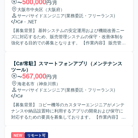
500,000
〜
円/月
面でのスキルも磨いていただけます。 【開発環境】 Oracle
整などを行っていただきます。 【求める人物像】 会計や生
大阪市中央区（大阪府）
データベース上でのPL/SQL開発を中心に、UNIX環境での
産管理の業務を理解しながら、システム導入に主体的に関
サーバサイドエンジニア
(業務委託・フリーランス)
C/C++およびCSHを用いた開発を行っております。フロン
わっていただける方を求めております。 リーダー補佐とし
C#
・
.NET
ト・バッチなどの各種機能においてVB6.0およびVB.NETを
て周囲とコミュニケーションを取りつつ、責任感を持って
活用したシステム構成となっております。
業務を推進いただける方を歓迎いたします。 【ポジション
【募集背景】 基幹システムの安定運用および機能改善ニー
の魅力】 管理会計・原価計算領域に特化した業務知識を活
ズに対応するため、販売管理システムの保守・改善体制を
かしつつ、システム導入プロジェクトの上流工程に関わる
強化する目的での募集となります。 【作業内容】 販売管理
ことができます。 リーダー補佐ポジションとして、マネジ
システムの保守対応および機能改善対応をご担当いただき
メント寄りの経験を積みながら業務支援スキルを高めてい
ます。具体的には、要件確認から設計、開発、テスト、リ
ただけます。 【開発環境】 開発言語としてC#.net、
リースまで一連の工程をお任せいたします。既存機能の改
【C#/常駐】スマートフォンアプリ（メンテナンス
ASP.netが利用されております。
修や不具合対応に加え、業務要望に基づく機能追加なども
ツール）
行っていただきます。 【求める人物像】 システムの現状を
567,000
〜
円/月
理解しながら、関係者と円滑にコミュニケーションを取
海老名市（神奈川県）
り、自発的に改善提案や課題解決に取り組んでいただける
サーバサイドエンジニア
(業務委託・フリーランス)
方を求めております。既存システムの保守・改善業務に対
C#
して粘り強く取り組める方にマッチする環境です。 【ポジ
ションの魅力】 基幹となる販売管理システムに長期的に関
【募集背景】 コピー機等のカスタマーエンジニアがメンテ
わることで、業務知識と技術スキルの両面を深めていただ
ナンスや納品設置時に利用するアプリの開発および保守に
けます。要件確認からリリースまで一貫して携わることが
対応するための要員を募集しております。 【作業内容】 コ
できるため、上流から下流までの経験を積むことができま
ピー機等のカスタマーエンジニアがメンテナンスや納品設
す。 【開発環境】 C#（.NET）、VB.NETなどのオープン系
置時に利用するスマートフォンアプリの開発および保守に
言語を用いた販売管理システムの開発・保守環境となりま
携わって頂きます。市場で発生した問題の再現、ログを用
NEW
リモート可