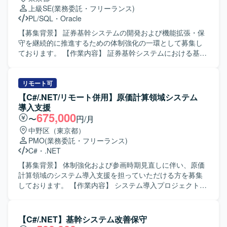
上級SE
(業務委託・フリーランス)
PL/SQL
・
Oracle
【募集背景】 証券基幹システムの開発および機能拡張・保
守を継続的に推進するための体制強化の一環として募集し
ております。 【作業内容】 証券基幹システムにおける基本
設計から本番移行までの一連の工程をご担当いただきま
す。具体的には、要件を踏まえた基本設計の作成、総合テ
スト計画の策定、関連する開発・改修作業の取りまとめ、
リモート可
案件管理や顧客との折衝などを行っていただきます。ま
【C#/.NET/リモート併用】原価計算領域システム
た、PL/SQL、UNIX-C/C++、VB系言語などを用いた既存機
導入支援
能の改修や追加開発にも携わっていただきます。 【求める
675,000
〜
円/月
人物像】 複数の開発言語や環境に柔軟に対応でき、自ら課
中野区（東京都）
題を抽出し解決に向けて主体的に動ける方を求めておりま
PMO
(業務委託・フリーランス)
す。顧客やチームメンバーとのコミュニケーションを大切
C#
・
.NET
にし、周囲と連携しながら品質と生産性の両立を意識して
業務に取り組んでいただける方にマッチするポジションで
【募集背景】 体制強化および参画時期見直しに伴い、原価
す。 【ポジションの魅力】 証券基幹システムという大規模
計算領域のシステム導入支援を担っていただける方を募集
かつ高信頼性が求められる領域で、上流工程から本番移行
しております。 【作業内容】 システム導入プロジェクトに
まで一貫して携わることができます。複数の言語やOS環境
おいて、原価計算領域の詳細設計工程から参画していただ
での開発経験を活かしつつ、証券業務知識やプロジェクト
きます。 会計および生産管理に関連する原価計算領域にお
マネジメントスキルを高めることができる環境です。顧客
ける業務支援を中心に対応していただきます。 プロジェク
【C#/.NET】基幹システム改善保守
折衝や案件管理などを通じて、技術力だけでなくビジネス
トリーダーの補佐として、設計内容の整理や関係者との調