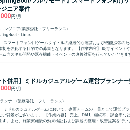
a/SpringBoot/フルリモート】スマートフォン向け
環境で職能にこだわらず幅広い業務に携わることにやりがいを感じてい
ンジニア案件
IPや有力IPによる大規模ゲーム開発から
,000
ゲーム開発まで、多様なプロジェクトに企画初期段階から運用・海外展
円/月
ることができます。IPの価値最大化を目指したものづくりを経験でき、
と高度な運用ノウハウを生かした長期的なヒットタイトル創出に携わる
エンジニア
(業務委託・フリーランス)
的に価値創出を行うカルチャーの中で、大きな裁量を持って挑戦できる
pringBoot
・
Linux
】 ゲーム開発に最適な機材を含む環境が整備されており、ご希望に応じ
】 スマートフォン用ゲームタイトルの継続的な運営および機能拡張のた
参加、R&D等の技術投資が行われます。快適なオフィス環境やリラクゼ
化する目的での募集となります。 【作業内容】 既存イベントや機能の運用
も備えた開発環境となっております。
ーム内スキル開発や既存機能・イベントの改善対応を行っていただきま
要望を受けてゲーム内の各イベントやキャンペーンページ等の改修対応
検出されたバグの調査・修正や、ユーザーからの問い合わせがあった箇
担当していただきます。 非定常業務としては、ゲーム内新機能や新イベ
ただきます。開発環境の改善として、デバッグツールの新機能の開発や
ート併用】ミドルカジュアルゲーム運営プランナー
装および既存機能の改修を行います。さらに、ゲーム内イベントや販売
,000
円/月
ツールの作成や、新規開発におけるデータ投入ツールの作成も担当して
ラの保守・運用管理として、セキュリティ脆弱性への対応および対策の
アの定期アップデートおよびパッチ適用、サーバー負荷に応じたリソー
ランナー
(業務委託・フリーランス)
行っていただきます。 【求める人物像】 コミュニケーションを取りな
】 ミドルカジュアルゲームにおいて、参画チームの一員として運営プラ
思考でのものづくりができる方を求めています。既存の枠組みを壊して
。 【作業内容】 売上、DAU、継続率、課金率など各種KPIの
っていく気概がある方を歓迎いたします。推進力や積極性があり、受け
ます。また、施策実施後の効果検証および課題の整理・改善提案を行い
工数と効果のバランスを取れる方にマッチするポジションです。 【ポジションの
く運営施策や改善案の企画立案を担当します。週次・月次の売上予測お
営中のスマートフォン用ゲームタイトルに深く関わりながら、機能改善か