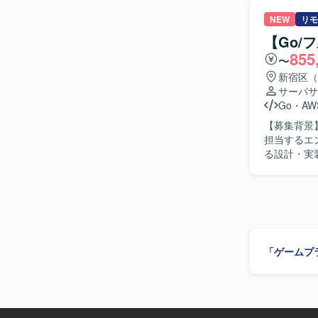
込み資料を
発、インフ
アントとの
NEW
リモ
ながら、企画
【求める人
【Go/
語はJava
関係者と円
855
用し、バージ
〜
課題を特定し、改善
ルゲームの
新宿区（
主体的に関
サーバサ
リードプランナ
Go
・
AW
ュアルゲー
【募集背景
う環境で業
担当するエンジニアを募集しま
る設計・実
たシステム
携を含む信頼性の高いA
実装に主体的に取り組め
基盤において、
用したイン
「ゲームプ