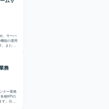
ゲームサ
ただける方
開まで一気
国内最大級
ことができ
環境です。
て必要な機
め、サーバ
ーションス
す。また、
を行いま
所に対する調
ントの開発
管理ツール
業務
物に関する
いただきま
実施、OS・
ス調整およ
ンナー業務
でも、より
身の姿勢に
ます。分析
よび着地見
ら新機能開