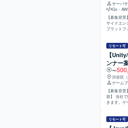
サーバサ
Go
・
AW
【募集背景】 
サイドエンジ
プラットフ
す。新規タ
を担当していただきます。 【求める人物
ャッチアッ
リモート可
ームでサービスを
【Uni
IPの新規
ンナー
ンド開発に
500
とで、スケ
〜
環境】 イン
渋谷区（
用しています。
ゲームプ
ら開発を進
【募集背景】
容】 当社
きます。ゲ
きます。小
ロジェクトへ
インディー
リモート可
見し解決し