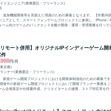
イドエンジニア
(業務委託・フリーランス)
S
追加機能開発等を見据えた増員のための募集となります。 【作業内容】 サーバー
ニアとして、スマートフォンゲームプロジェクトに参画し、iPhone / Andro
ォーム向けゲームのバックエンド全般の開発・運用・管理業務を行って
イトルのバックエンド領域において、機能追加や改善対応、運用上の各
像】 新しい技術やツールに積極的に触れ、自発的にキ
プしていく姿勢をお持ちの方を求めています。また、他職種とも連携し
育てていく意識をお持ちの方が望ましいです。 【ポジションの魅力】 超大型
ty/リモート併用】オリジナルIPインディーゲーム開
プロジェクトにおいて、マルチプラットフォーム展開・3Dゲームタイトル
案件
携わることができます。高トラフィックなゲームサービスの開発・運用
,000
ーラビリティや信頼性を意識した設計・実装の経験を積むことができます。 
円/月
フラとして AWS / GCP などのパブリッククラウドを利用し、開発言語は
東京都）
Claude Code、Codex、GitHub Copilot、Cursor などのAI系ツ
ランナー
(業務委託・フリーランス)
めていきます。
 新規ゲーム開発プロジェクトにおける開発体制強化のための募集です。 【作
で開発中の新規ゲーム開発プロジェクトにおいて開発プランナー業務をご
ーム企画策定や仕様書作成、クリエイターとの連携、ストア対応等を行
規模なチームでの開発となり、将来的に他セクションや新規タイトルを
の異動や、マネジメントへのミッション変更なども可能です。 【求める人物像】
ゲームやアドベンチャーゲームへの強い興味や知見をお持ちで、主体的
ながら業務を推進いただける方を求めています。チームでのものづくり