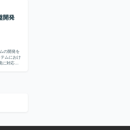
す。クライ
クトに感じ
だきます。
。社内外の
盤開発
arDBを使
数値を基に
のプロセスに
レクターや
資料作成を行
ムの開発を
境に対応し
サービス間連