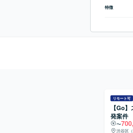
特徴
リモート可
【Go
発案件
700
〜
渋谷区（