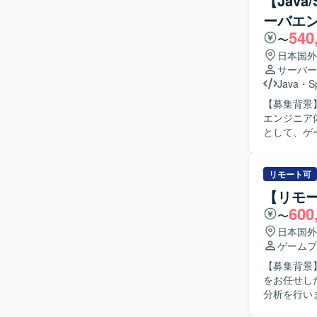
【Jav
少数精鋭な
ーバエ
を歓迎いたします。 【ポジションの魅力】 オリジナル
540
インディー
〜
通貫で関わ
日本国外
の開発体制
サーバー
ます。自律
Java
・
S
【開発環境
【募集背景
材や勉強会
エンジニア体制を強
ペースなど
として、ゲ
企画部門の
す。QAで
査・修正も
リモート可
を行ってい
【リモ
の新機能実
600
〜
データ集計
す。インフ
日本国外
ミドルウェ
ゲームプ
びインスタンス最適化も
【募集背景
がらユーザ
をお任せしたい背景がございます
良い形に持
分析を行い
ならない方、
結果に基づ
魅力】 運