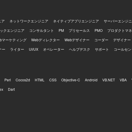
ニア
ネットワークエンジニア
ネイティブアプリエンジニア
サーバーエンジニ
ックエンジニア
コンサルタント
PM
プリセールス
PMO
プロダクトマネ
ebマーケティング
Webディレクター
Webデザイナー
コーダー
デザイナー
ナー
ライター
UI/UX
オペレーター
ヘルプデスク
サポート
コールセン
Perl
Cocos2d
HTML
CSS
Objective-C
Android
VB.NET
VBA
ex
Dart