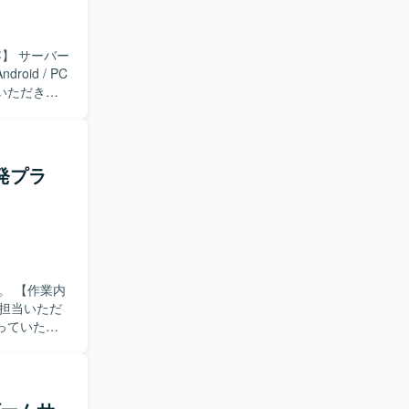
id / PC
いただきま
種対応など
ながら、チ
発プラ
のバックエ
に関わるこ
【開発
 Go を採
ールも活用しなが
業内
担当いただ
っていただ
含めた他プ
に課題を発
を楽しみ、