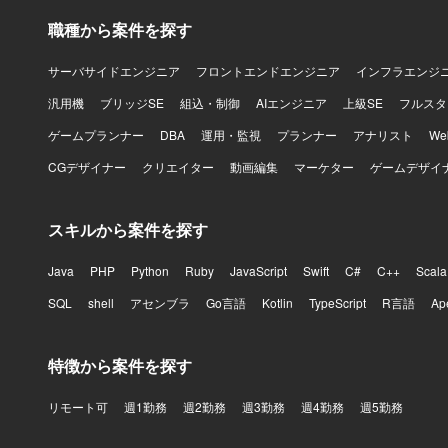
職種から案件を探す
サーバサイドエンジニア
フロントエンドエンジニア
インフラエンジ
汎用機
ブリッジSE
組込・制御
AIエンジニア
上級SE
フルスタ
ゲームプランナー
DBA
運用・監視
プランナー
アナリスト
W
CGデザイナー
クリエイター
動画編集
マーケター
ゲームデザイ
スキルから案件を探す
Java
PHP
Python
Ruby
JavaScript
Swift
C#
C++
Scala
SQL
shell
アセンブラ
Go言語
Kotlin
TypeScript
R言語
Ap
特徴から案件を探す
リモート可
週1勤務
週2勤務
週3勤務
週4勤務
週5勤務