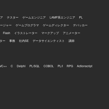
ア
テスター
ゲームエンジニア
LAMP系エンジニア
PL
ージャー
ゲームプログラマ
ゲームディレクター
デバッカー
Flash
イラストレーター
マークアップ
アニメーター
ター
事務
社内SE
データサイエンティスト
講師
VC++
C
Delphi
PL/SQL
COBOL
PL/I
RPG
Actionscript