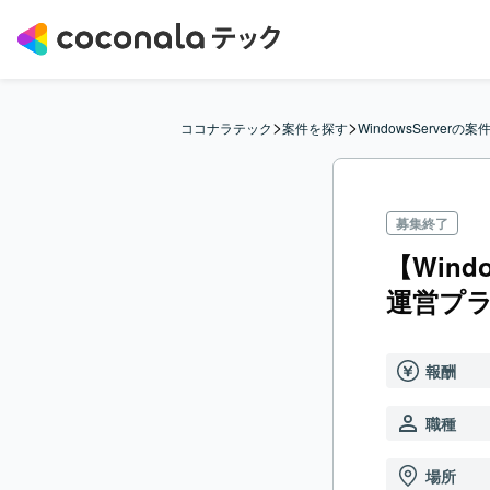
>
>
ココナラテック
案件を探す
WindowsServerの案
募集終了
【Win
運営プ
報酬
職種
場所