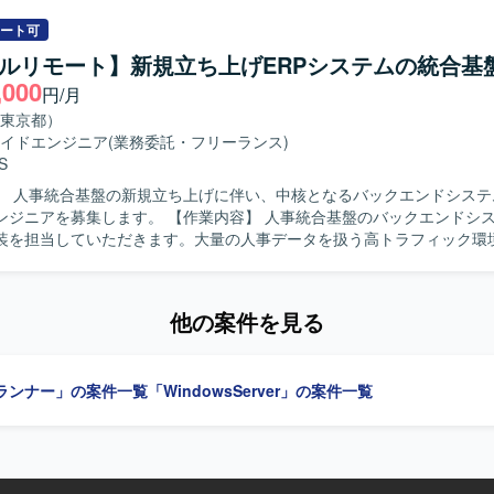
作成します。クライアント向けレポートおよび提案資料の作成を行いま
ラ運用まで幅広い領域を担当できる環境です。ユーザーの反応をダイレ
折衝、要件整理・調整を行い、一連の運営業務を主体的に推進していた
ート可
部門とも連携してサービスの価値向上に貢献していただけます。 【開発環境】 言
物像】 クライアントの要望を整理し提案・説明できる方を求めています
フルリモート】新規立ち上げERPシステムの統合基
、フレームワークはSpring Boot 3を利用しております。データベースはPol
滑にコミュニケーションをとれる方を歓迎いたします。能動的に動き、
,000
ョン管理にはGitLab、監視にはZabbixを利用しております。
円/月
案を立案できる方を求めています。 【ポジションの魅力】 ミドルカジュア
運営において、KPI分析から施策立案、クライアントへの提案まで一連
東京都）
わることができます。データドリブンな運営に携わりながら、運営ディ
イドエンジニア
(業務委託・フリーランス)
ーとしてのキャリア形成にもつなげていただけます。 【開発環境】 ミドルカジ
S
ムの運営プロジェクトにおいて、各種KPIデータを活用した分析および
】 人事統合基盤の新規立ち上げに伴い、中核となるバックエンドシステ
務を進めていただきます。
す。 【作業内容】 人事統合基盤のバックエンドシステムにおけ
装を担当していただきます。大量の人事データを扱う高トラフィック環
を構築します。Webhook等の到達保証を伴う非同期連携や、マイクロ
PI基盤を構築します。 【求める人物像】 信頼性の高いシステム設計・
る方を求めています。 【ポジションの魅力】 新規立ち上げの人事統合
他の案件を見る
中核となるバックエンドシステムの開発に携われます。 【開発環境】 AWSを活
フラ環境です。
ランナー」の案件一覧
「WindowsServer」の案件一覧