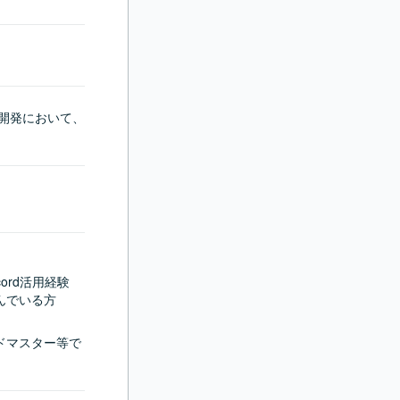
の開発において、
ord活用経験
んでいる方
ルドマスター等で