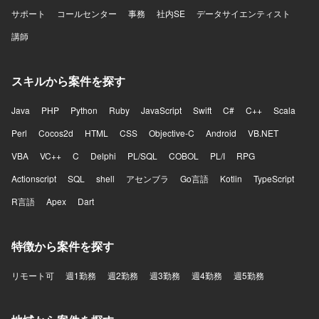
サポート
コールセンター
事務
社内SE
データサイエンティスト
講師
スキルから案件を探す
Java
PHP
Python
Ruby
JavaScript
Swift
C#
C++
Scala
Perl
Cocos2d
HTML
CSS
Objective-C
Android
VB.NET
VBA
VC++
C
Delphi
PL/SQL
COBOL
PL/I
RPG
Actionscript
SQL
shell
アセンブラ
Go言語
Kotlin
TypeScript
R言語
Apex
Dart
特徴から案件を探す
リモート可
週1勤務
週2勤務
週3勤務
週4勤務
週5勤務