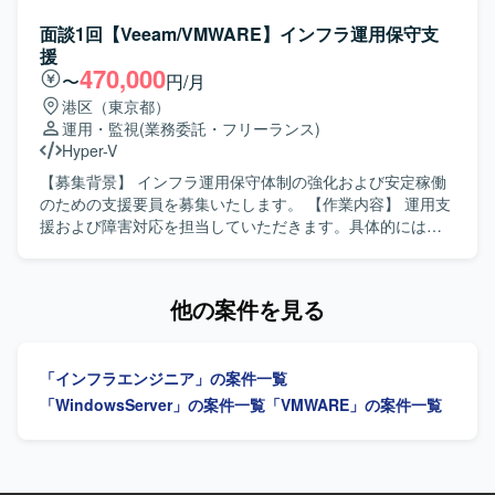
ため、幅広い技術経験を積むことができます。 工場ネット
人物像】 単純なキッティング作業にとどまらず、端末不具
せて、既存環境からの移行作業や各種テスト対応を行って
ワークを含む製造業のインフラに関わることで、現場に近
合や設定周りまで自律的に切り分け・確認できる方を求め
いただきます。TACLマクロやMQ、OS関連の対応を行いな
面談1回【Veeam/VMWARE】インフラ運用保守支
い視点での基盤設計や改善に携わることができます。 社内
ています。状況に応じて関係者へ適切に相談・連携しなが
がら、NonStopサーバー上でのマクロ／スクリプト開発も
援
SEチームの一員として、マネジメントや業務推進にも関わ
ら、落ち着いて運用業務を継続できる方が望ましいです。
実施していただきます。 【求める人物像】 NonStopサーバ
470,000
〜
円/月
ることで、上流工程やリーダーシップの経験を高めること
長期的にインフラ運用に関わり、責任感を持って安定した
ーに関する知見を活かしながら主体的に作業を進めていた
港区（東京都）
ができます。 【開発環境】 Windows/Linuxサーバを中心と
対応ができる方を歓迎いたします。 【ポジションの魅力】
だける方を求めております。関連メンバーとコミュニケー
運用・監視
(業務委託・フリーランス)
したインフラ環境にて、VMware/Hyper-Vによる仮想基盤や
Windowsサーバおよびクライアント運用、Active
ションを取りつつ、仕様や課題を整理しながら着実に対応
Hyper-V
Active Directory/Azure ADなどの認証基盤、DNS/DHCP/フ
Directory、各種サーバ運用、監視・セキュリティツールな
いただける方です。 【ポジションの魅力】 NonStopサーバ
ァイルサーバなどの基盤システムを取り扱う環境となって
ど、インフラ運用に必要な幅広い知識・経験を一貫して身
ーに関するインフラおよびマクロ／スクリプト開発の双方
【募集背景】 インフラ運用保守体制の強化および安定稼働
おります。
につけることができます。ユーザー対応からサーバ・ネッ
に携わることができ、レガシー環境からの移行やテスト対
のための支援要員を募集いたします。 【作業内容】 運用支
トワークチームとの連携まで携わることで、インフラ全体
応を通じて幅広い経験を積むことができます。基盤技術に
援および障害対応を担当していただきます。具体的には、
の構成理解やトラブルシューティング能力を高めることが
深く関わりながら専門性を高めていただけるポジションで
Veeamバックアップシステムの日常運用保守、トラブル発
できる環境です。 【開発環境】 Windows Server OSおよび
す。 【開発環境】 NonStopサーバー環境上で、TACLマク
生時の一次切り分けおよび復旧対応、手順書の作成および
WindowsクライアントOSを中心としたインフラ環境で、
ロや各種マクロ／スクリプトを用いた開発およびMQなどを
更新、ベンダーから共有される対象情報および作業計画に
他の案件を見る
Active Directory、ファイルサーバ、CAサーバ、プリンター
利用した環境構築を行います。
基づく実作業の遂行などを行っていただきます。 【求める
サーバなどが導入されています。Linux（Redhat、
人物像】 インフラ運用保守の現場で主体的かつ丁寧に対応
Ubuntu）やSKYSEA Client、Cybereason（EDR）、
できる方を求めております。障害発生時にも落ち着いて状
Zabbix、Patch Manager、Symantec Endpoint
「インフラエンジニア」の案件一覧
況整理と一次切り分けができ、関係者と円滑にコミュニケ
Protection（SEP）などの各種ソフトウェア・ツールも利用
ーションを取りながら復旧対応を進められる方を歓迎いた
「WindowsServer」の案件一覧
「VMWARE」の案件一覧
されています。
します。 【ポジションの魅力】 バックアップシステム運用
に深く関わりながら、サーバー、ネットワーク、ストレー
ジ、仮想環境などインフラ全般の運用保守経験を広く積む
ことができます。手順書作成やベンダー連携などを通じ