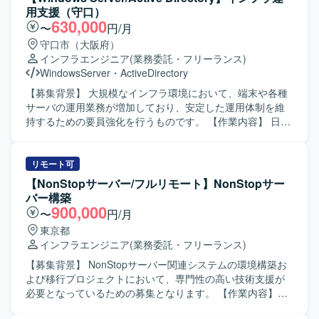
身につけていただけます。 【開発環境】 VMwareを利用し
務を行っていただきます。 Windows/Linuxサーバの構築お
用支援（守口）
た仮想基盤上で、WindowsおよびLinuxサーバが稼働してい
よび保守を行っていただきます。 無線LAN、WAN、VPNな
630,000
〜
円/月
る環境での運用支援となります。
どを含むネットワークの構築および保守をご対応いただき
守口市（大阪府）
ます。 L2/L3、VLAN、冗長化、工場LANなどのネットワー
インフラエンジニア
(業務委託・フリーランス)
ク設計をご担当いただきます。 VMware/Hyper-Vを用いた
WindowsServer
・
ActiveDirectory
仮想基盤の設計構築を行っていただきます。 Active
DirectoryやAzure ADなどの認証基盤設計をご担当いただき
【募集背景】 大規模なインフラ環境において、端末や各種
ます。 DNS/DHCP/ファイルサーバなどの基盤システム刷新
サーバの運用業務が増加しており、安定した運用体制を維
に携わっていただきます。 ファイアウォール、アクセス制
持するための要員強化を行うものです。 【作業内容】 日々
御、脆弱性対応などのセキュリティ対策の維持・強化を行
の利用者からの問い合わせ対応や、Active Directory、ファ
っていただきます。 ベンダーコントロール、要件定義、進
イルサーバ、CAサーバ、プリンターサーバなどの運用業務
捗管理などのマネジメント業務を行っていただきます。 社
全般をご対応いただきます。アカウント管理やPC登録など
リモート可
内SEチームのメンバー管理および業務推進を行っていただ
のディレクトリ運用、フォルダー管理や権限設定、ファイ
【NonStopサーバー/フルリモート】NonStopサー
きます。 【求める人物像】 インフラ全般に幅広く携わるこ
ル復旧・移行などのファイルサーバ運用、証明書更新・配
バー構築
とに意欲があり、サーバやネットワークの要件定義から設
布業務などのCAサーバ運用、ドライバー登録やプリント不
900,000
〜
円/月
計・構築まで主体的に推進いただける方を求めておりま
具合対応などのプリンターサーバ運用を行っていただきま
東京都
す。 ベンダーや業務部門とのコミュニケーションを円滑に
す。 PCキッティングやマスターイメージ作成、障害監視通
インフラエンジニア
(業務委託・フリーランス)
行い、状況に応じて柔軟に調整・判断できる方を歓迎いた
知への対応、セキュリティーインシデント対応、端末の返
します。 社内関係者と協力しながら、安定したシステム運
却・廃棄・在庫管理などの端末管理業務もご担当いただき
【募集背景】 NonStopサーバー関連システムの環境構築お
用と継続的な改善に取り組んでいただける方を想定してお
ます。各種利用ソフトウェアに関するベンダー問い合わせ
よび移行プロジェクトにおいて、専門性の高い技術支援が
ります。 【ポジションの魅力】 サーバ、ネットワーク、仮
対応、ヘルプデスクからの問い合わせフォロー、サーバお
必要となっているための募集となります。 【作業内容】
想基盤、認証基盤などインフラ全般を横断して担当できる
よびネットワークチームとの連携も含まれます。 【求める
NonStopサーバー環境の構築をご担当いただきます。あわ