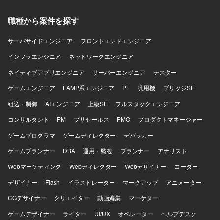
て、ドキュメント作成力や調整力も身につけていただけま
す。 【開発環境】 Veeamを用いたバックアップシステムお
職種から案件を探す
よびVMware、Hyper-V等の仮想環境を中心としたインフラ
基盤環境となります。
サーバサイドエンジニア
フロントエンドエンジニア
インフラエンジニア
ネットワークエンジニア
ネイティブアプリエンジニア
サーバーエンジニア
テスター
ゲームエンジニア
LAMP系エンジニア
PL
汎用機
ブリッジSE
組込・制御
AIエンジニア
上級SE
フルスタックエンジニア
コンサルタント
PM
プリセールス
PMO
プロダクトマネージャー
ゲームプログラマ
ゲームディレクター
デバッカー
ゲームプランナー
DBA
運用・監視
プランナー
アナリスト
Webマーケティング
Webディレクター
Webデザイナー
コーダー
デザイナー
Flash
イラストレーター
マークアップ
アニメーター
CGデザイナー
クリエイター
動画編集
マーケター
ゲームデザイナー
ライター
UI/UX
オペレーター
ヘルプデスク