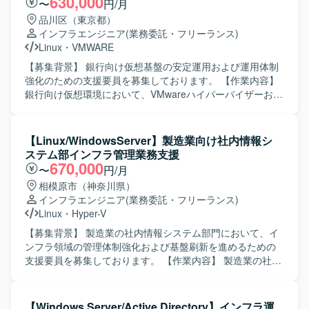
630,000
〜
円/月
品川区（東京都）
インフラエンジニア
(業務委託・フリーランス)
Linux
・
VMWARE
【募集背景】 銀行向け仮想基盤の安定運用および運用体制
強化のための支援要員を募集しております。 【作業内容】
銀行向け仮想環境において、VMwareハイパーバイザーおよ
び仮想サーバの運用支援を行っていただきます。具体的に
は、仮想リソースの変更作業、障害発生時の一次・二次対
応、WindowsおよびLinuxサーバに対するバックアップ作業
【Linux/WindowsServer】製造業向け社内情報シ
や復旧対応などを担当していただきます。また、24時間365
ステム部インフラ管理業務支援
日のシフト体制の中で、手順に基づいた定常運用や各種記
670,000
〜
円/月
録・報告作業も実施していただきます。 【求める人物像】
相模原市（神奈川県）
金融機関向けシステムの特性を理解し、慎重かつ正確に作
インフラエンジニア
(業務委託・フリーランス)
業できる方を求めております。マニュアルや手順書に沿っ
Linux
・
Hyper-V
た作業だけでなく、現場の状況に応じて柔軟に対応し、関
係者と円滑にコミュニケーションを取りながら運用を進め
【募集背景】 製造業の社内情報システム部門において、イ
ていただける方が望ましいです。 【ポジションの魅力】 大
ンフラ領域の管理体制強化および基盤刷新を進めるための
規模な銀行向け仮想基盤の運用に携わることで、VMwareを
支援要員を募集しております。 【作業内容】 製造業の社内
中心とした仮想化技術やサーバ運用に関する実践的な経験
情報システム部にて、インフラ領域全般の管理業務をご担
を積むことができます。24時間365日の運用現場での障害対
当いただきます。 情報システムおよび情報インフラの構築
応や改善活動を通じて、インフラ運用全般のスキルを広く
業務に携わっていただきます。 運用・保守に関する管理業
【Windows Server/Active Directory】インフラ運