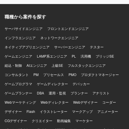
職種から案件を探す
サーバサイドエンジニア
フロントエンドエンジニア
インフラエンジニア
ネットワークエンジニア
ネイティブアプリエンジニア
サーバーエンジニア
テスター
ゲームエンジニア
LAMP系エンジニア
PL
汎用機
ブリッジSE
組込・制御
AIエンジニア
上級SE
フルスタックエンジニア
コンサルタント
PM
プリセールス
PMO
プロダクトマネージャー
ゲームプログラマ
ゲームディレクター
デバッカー
ゲームプランナー
DBA
運用・監視
プランナー
アナリスト
Webマーケティング
Webディレクター
Webデザイナー
コーダー
デザイナー
Flash
イラストレーター
マークアップ
アニメーター
CGデザイナー
クリエイター
動画編集
マーケター