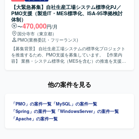
得・強化できる環境です。 【開発環境】 証券取引システム
実行支援をご担当いただきます。具体的には、プロジェク
【大緊急募集】自社生産工場システム標準化PJ／
開発プロジェクトにおける各種管理ツールおよびドキュメ
ト計画の策定、進捗・課題・リスク・コミュニケーション
PMO支援（製造IT・MES標準化、ISA-95準拠検討
ント作成ツールを使用いたします。
管理を行っていただきます。また、基幹システム（ERP／
体制）
CRM／SFA）刷新における要件定義、業務可視化、導入推
470,000
〜
円/月
進および移行、UATの推進を実施していただきます。さら
国分寺市（東京都）
に、DXやCX向上、BPRの推進、事業企画・営業企画の検
PMO
(業務委託・フリーランス)
討、決済代行部門やIT、CS、経理、法務、内部監査などの
関係各所との調整業務も幅広く担っていただきます。 【求
【募集背景】 自社生産工場システムの標準化プロジェクト
める人物像】 プロジェクト全体を俯瞰しながら、自走して
を推進するため、PMO支援を募集しています。 【作業内
課題を発見し関係者を巻き込み推進できる方を求めており
容】 業務・システム標準化（MESを含む）の推進を支援し
ます。事業企画やBPRに主体的に関わり、複数部門との調
ます。全体TO-BEモデルの定義、KGI/KPIの整合性確認、会
整を粘り強く行えるコミュニケーション力とドキュメンテ
議体の運営、進捗・課題・リスク管理、ベンダーコントロ
ーション力をお持ちの方が望ましいです。 【ポジションの
ール、WBS整備、資料作成を担当します。標準化モデル定
他の案件を見る
魅力】 大規模なカード決済関連プロジェクトに社員代替と
義の完了後は、要件定義・計画フェーズへの移行を支援し
して深く関わることで、PMOとしての実行力と事業企画・
ます。 【求める人物像】 関係者と連携しながら、横断的な
BPRの両面でスキルを高めていただけるポジションです。
検討チームの運営やプロジェクト管理を主体的に推進でき
「PMO」の案件一覧
「MySQL」の案件一覧
クレジット・決済領域における多様なステークホルダーと
る方を求めています。 【ポジションの魅力】 製造IT・MES
の協業経験を積むことで、今後のキャリアに活きるマネジ
標準化およびISA-95準拠の検討体制に関わり、全社横断の
「Spring」の案件一覧
「WindowsServer」の案件一覧
メント経験を得ることができます。 【開発環境】 基幹シス
標準化プロジェクトを支援できるポジションです。 【開発
「Apache」の案件一覧
テムとしてERP／CRM／SFAなどの業務システム群を対象
環境】 Teams、Excel、PowerPoint、Wordを活用します。
としたプロジェクトとなります。
DB関連ドキュメントとしてテーブル定義書、ER図を扱いま
す。