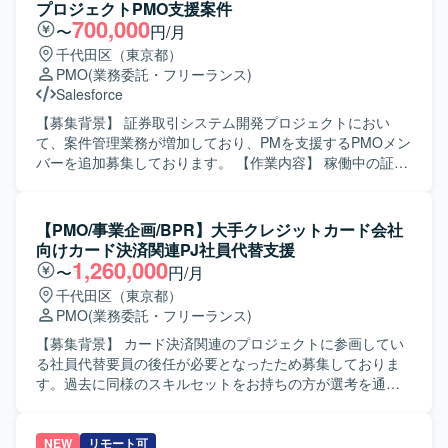
働しながら、要件整理から推進まで一貫して携わること
洗い出しと整理、移行方針や移行設計内容の理解と関係者
プロジェクトPMO支援案件
で、ビジネス理解とプロジェクトマネジメントスキルの双
への説明、移行に関する各種マネジメント業務などをご担
700,000
〜
円/月
方を高められる環境です。 【開発環境】 Webシステムおよ
当いただきます。また、状況に応じて移行計画や手順書作
千代田区（東京都）
びスマートフォンアプリケーションを対象としたプロジェ
成などのドキュメント作成支援も行っていただきます。
PMO
(業務委託・フリーランス)
クト環境となります。
【求める人物像】 SAPデータ移行の経験を活かしつつ、関
Salesforce
係者と円滑にコミュニケーションを取りながら、進捗や課
題を主体的に管理いただける方を求めています。複数拠
【募集背景】 証券取引システム開発プロジェクトにおい
点・多くのステークホルダーが関わる環境の中で、状況を
て、案件管理業務が増加しており、PMを支援するPMOメン
整理しながら粘り強く調整を進められる方にマッチするポ
バーを追加募集しております。 【作業内容】 稼働中の証券
ジションです。 【ポジションの魅力】 大規模なSAP
取引システム開発プロジェクトにおけるPMの案件管理業務
S/4HANA導入プロジェクトにおいて、データ移行領域の中
サポートを行っていただきます。 各種プロジェクト管理ド
核メンバーとして参画いただけるポジションです。複数拠
キュメントの作成・更新、内部定例会議の準備、会議日程
【PMO/事業企画/BPR】大手クレジットカード会社
点を巻き込んだ移行マネジメントを経験することで、SAP
調整および運営、議事録作成を担当していただきます。 ま
向けカード決済関連PJ社員代替支援
移行における上流設計およびマネジメントスキルを高める
た、Redmine等を用いたチケット起票・進捗管理、不具合
1,260,000
〜
円/月
ことができます。 【開発環境】 SAP S/4HANA環境下での
集計、課題やQAの追い回し、Salesforceへの入力作業など
千代田区（東京都）
データ移行プロジェクトとなります。移行ツールや各種ド
もご対応いただきます。 【求める人物像】 自ら課題を見つ
PMO
(業務委託・フリーランス)
キュメント類を用いながら、標準手法に基づいた移行設
けて主体的に動ける方を求めております。 コミュニケーシ
計・移行管理を行っていただきます。
ョンを取りながら関係者と円滑に連携し、ドキュメント作
【募集背景】 カード決済関連のプロジェクトに参画してい
成や進捗管理を丁寧かつ正確に進められる方が望ましいで
る社員代替要員の後任が必要となったため募集しておりま
す。 【ポジションの魅力】 大規模な証券取引システム開発
す。過去に同様のスキルセットをお持ちの方が選考を通過
プロジェクトに参画し、PMの近くでプロジェクト管理業務
しており、求める人物像が明確なポジションとなっており
全般に携わることができます。 金融システム開発の現場で
ます。 【作業内容】 カード決済関連プロジェクトにおい
ノウハウを蓄積しながら、PMOとしてのスキルを幅広く習
て、社員代替としてPMOおよびプロジェクトマネジメント
NEW
リモート可