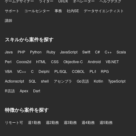
ゲームデザイナー
ライター
UI/UX
オペレーター
ヘルプデスク
サポート
コールセンター
事務
社内SE
データサイエンティスト
講師
スキルから案件を探す
Java
PHP
Python
Ruby
JavaScript
Swift
C#
C++
Scala
Perl
Cocos2d
HTML
CSS
Objective-C
Android
VB.NET
VBA
VC++
C
Delphi
PL/SQL
COBOL
PL/I
RPG
Actionscript
SQL
shell
アセンブラ
Go言語
Kotlin
TypeScript
R言語
Apex
Dart
特徴から案件を探す
リモート可
週1勤務
週2勤務
週3勤務
週4勤務
週5勤務