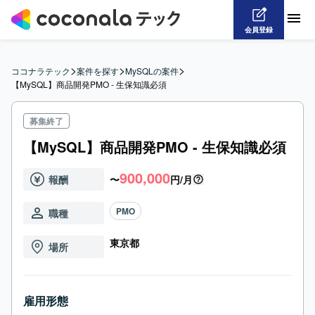
会員登録
>
>
>
ココナラテック
案件を探す
MySQLの案件
【MySQL】商品開発PMO - 生保知識必須
募集終了
【MySQL】商品開発PMO - 生保知識必須
900,000
報酬
〜
円/月
PMO
職種
東京都
場所
雇用形態