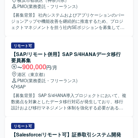
横浜市都筑区（神奈川県）
PMO
(業務委託・フリーランス)
【募集背景】 社内システムおよびアプリケーションのバー
ジョンアップや機能改善を継続的に推進するため、プロジ
ェクトマネジメントを担う社内SEポジションを募集してお
ります。 【作業内容】 社内SEとして、業務部門とシステム
ベンダーの間に立ち、要件調整、課題管理、スケジュール
管理、リスク管理などプロジェクトマネジメント全般を担
リモート可
当して頂きます。 具体的には、RFIやRFPの作成、WBSの
【SAP/リモート併用】SAP S/4HANAデータ移行
作成・更新、進捗の可視化や課題・リスクの洗い出しおよ
要員募集
び対策立案を行って頂きます。 また、プロジェクトメンバ
900,000
〜
円/月
ーとなる社内人員に対して、助言やフォローを行いなが
港区（東京都）
ら、関係者を巻き込みつつプロジェクトを推進して頂きま
PMO
(業務委託・フリーランス)
す。 【求める人物像】 PJ推進のために5W1Hを明確に示
SAP
し、自ら考えて行動に移せる方を求めております。 指示待
ちではなく、リーダーとして主体的かつ前向きに動けるタ
【募集背景】 SAP S/4HANA導入プロジェクトにおいて、複
イプの方を歓迎いたします。 ベンダーや社内各部門との折
数拠点を対象としたデータ移行対応が発生しており、移行
衝・調整を円滑に行える高いコミュニケーション能力をお
設計および移行マネジメント体制を強化する必要があるた
持ちの方にマッチするポジションです。 【ポジションの魅
めの募集となります。 【作業内容】 SAP S/4HANA導入プ
力】 社内システムやアプリのバージョンアップを通じて、
ロジェクトにおけるデータ移行および移行設計支援を担当
業務効率化や事業成長に直結するプロジェクトに上流工程
していただきます。具体的には、データ移行の全体計画に
リモート可
から関わることができます。 複数のステークホルダーと協
基づく進捗管理、各拠点担当者との調整、課題・リスクの
【Salesforce/リモート可】証券取引システム開発