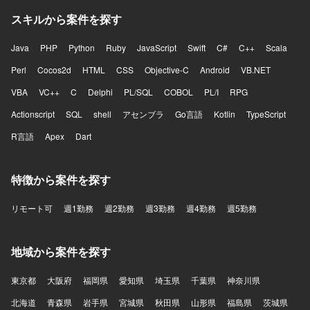
スキルから案件を探す
Java
PHP
Python
Ruby
JavaScript
Swift
C#
C++
Scala
Perl
Cocos2d
HTML
CSS
Objective-C
Android
VB.NET
VBA
VC++
C
Delphi
PL/SQL
COBOL
PL/I
RPG
Actionscript
SQL
shell
アセンブラ
Go言語
Kotlin
TypeScript
R言語
Apex
Dart
特徴から案件を探す
リモート可
週1勤務
週2勤務
週3勤務
週4勤務
週5勤務
地域から案件を探す
東京都
大阪府
福岡県
愛知県
埼玉県
千葉県
神奈川県
北海道
青森県
岩手県
宮城県
秋田県
山形県
福島県
茨城県