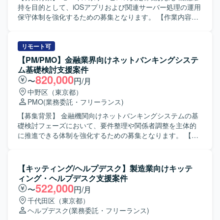
持を目的として、iOSアプリおよび関連サーバー処理の運用
保守体制を強化するための募集となります。 【作業内容】
既存のiOSアプリおよびサーバー処理の維持保守を行ってい
ただきます。具体的には、問い合わせ対応や調整、QA対応
などの顧客対応、開発ベンダーへの各種調整依頼、アプリ
リモート可
および関連システムのリリース作業などを担当していただ
【PM/PMO】金融業界向けネットバンキングシステ
きます。状況に応じて夜間・休日のリリース作業が発生す
ム基礎検討支援案件
る場合もございます。また、保守・修繕作業の状況に応じ
820,000
〜
円/月
て、別システムに関する作業をお願いする可能性もござい
中野区（東京都）
ます。 【求める人物像】 コミュニケーションを取りながら
PMO
(業務委託・フリーランス)
円滑に調整業務を進めていただける方を求めています。モ
バイルアプリやサーバー処理の運用保守に主体的に取り組
【募集背景】 金融機関向けネットバンキングシステムの基
み、状況変化にも柔軟に対応いただける方ですと望ましい
礎検討フェーズにおいて、要件整理や関係者調整を主体的
です。 【ポジションの魅力】 モバイルアプリとサーバー処
に推進できる体制を強化するための募集となります。 【作
理双方の運用保守に関わることで、スマホアプリ領域にお
業内容】 金融機関向けネットバンキングシステムにおける
ける知見を広く身につけることができます。長期的な参画
基礎検討フェーズに参画いただきます。ユーザ部門を含む
を通じて、顧客折衝やベンダーコントロールのスキルもあ
関係者とのコミュニケーションを通じて、業務要件の整理
【キッティング/ヘルプデスク】製造業向けキッテ
わせて習得・強化していただける環境です。 【開発環境】
や課題の抽出・整理を行っていただきます。また、業務遂
ィング・ヘルプデスク支援案件
スマートフォンアプリおよび関連サーバー処理の運用保守
行責任者として、要件定義に向けた論点整理や検討推進、
522,000
〜
円/月
環境での作業となります。iOS関連ツールやGitHub、Linux
関係部署との合意形成支援など、上流工程全般をリードし
千代田区（東京都）
コマンド、SQLiteなどを用いた環境が想定されます。
ていただきます。 【求める人物像】 関係者と円滑にコミュ
ヘルプデスク
(業務委託・フリーランス)
ニケーションを取りながら、主体的に検討をリードしてい