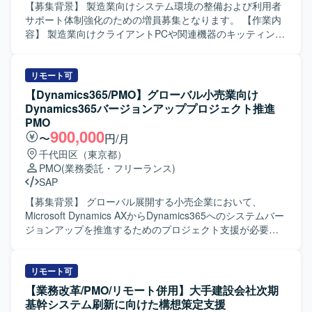
ただける方を求めております。金融業界の業務知見を活か
【募集背景】 製造業向けシステム環境の整備および利用者
しつつ、論点整理や資料作成を通じて、構造的に物事を捉
サポート体制強化のための増員募集となります。 【作業内
えられる方が望ましいです。また、自立して業務を推進し
容】 製造業向けクライアントPCや関連機器のキッティング
つつ、チームメンバーやステークホルダーと協調してプロ
作業を行っていただきます。指示書や設計書に基づき、OS
ジェクトを前進させられる方を歓迎いたします。 【ポジシ
やアプリケーションのインストール、各種設定、動作確認
ョンの魅力】 金融業界向けの大規模システムにおいて、基
などを実施いたします。併せて、インフラ環境や業務アプ
リモート可
礎検討から携わることができ、上流工程での要件整理や企
リケーション、プリンター等に関する問い合わせに対応
【Dynamics365/PMO】グローバル小売業向け
画検討の経験を深めていただけます。業務遂行責任者とし
し、一次切り分けやエスカレーション、利用者への操作案
Dynamics365バージョンアッププロジェクト推進
て裁量を持って動くことができるため、PM／PMOや上流工
内などを行っていただきます。作業手順の標準化に向けた
PMO
程のスキルをさらに強化したい方にとって、キャリア形成
手順書の作成や更新にも携わっていただきます。 【求める
900,000
〜
円/月
上も大きな経験となるポジションです。 【開発環境】 本案
人物像】 利用者目線で丁寧に対応できる方を求めていま
千代田区（東京都）
件は主に基礎検討および要件整理フェーズの業務となるた
す。コミュニケーションを取りながら状況整理や説明を行
PMO
(業務委託・フリーランス)
め、特定の技術スタックよりも業務知見と上流工程スキル
うことが得意な方、自ら主体的に業務改善や手順の整備に
SAP
が重視される環境となります。
取り組める方にマッチする環境です。複数のタスクを並行
して進めながらも、確実かつ正確に作業を遂行できる方を
【募集背景】 グローバル展開する小売企業において、
歓迎いたします。 【ポジションの魅力】 キッティングとヘ
Microsoft Dynamics AXからDynamics365へのシステムバー
ルプデスクの両面からエンドユーザー環境を支える経験を
ジョンアップを推進するためのプロジェクト支援が必要と
積むことができます。現場での問い合わせ内容を踏まえな
なっております。 【作業内容】 グローバル展開する小売企
がら、標準化や手順書整備に関わることで、運用設計の視
業のIT部門を支援し、Microsoft Dynamics AXから
点を身に付けていただけます。長期的な参画を通じて、顧
Dynamics365へのシステムバージョンアッププロジェクト
リモート可
客業務や環境への理解を深めながらスキルの幅を広げてい
推進をご担当いただきます。 複数国で並行して進行するプ
【業務改革/PMO/リモート併用】大手建設会社次期
くことが可能です。 【開発環境】 クライアントPCおよび
ロジェクトにおいて、実行ベンダーの管理や各国事業部門
基幹システム刷新に向けた構想策定支援