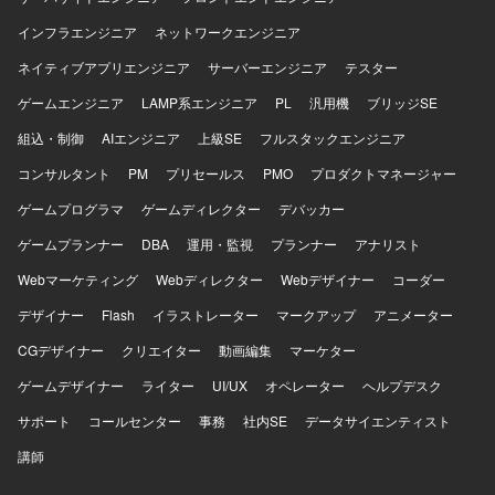
やPMOとして、As-Is/To-Be業務フロー作成とユーザヒアリ
インフラエンジニア
ネットワークエンジニア
ングの実務経験がある方が望ましいです。事業会社出身で
PMOや業務整理の経験があり、現場ヒアリングと業務理解
ネイティブアプリエンジニア
サーバーエンジニア
テスター
の地力をお持ちの方も歓迎します。 【ポジションの魅力】
ゲームエンジニア
システムありきではなく業務起点で課題整理から将来像の
LAMP系エンジニア
PL
汎用機
ブリッジSE
検討までを行うため、コンサルとしての価値を発揮しやす
組込・制御
AIエンジニア
上級SE
フルスタックエンジニア
いポジションです。構想策定という超上流工程から関わる
ことができ、建設業界における基幹システム刷新の全体像
コンサルタント
PM
プリセールス
PMO
プロダクトマネージャー
を見渡しながら業務改革に深く関与していただけます。マ
ゲームプログラマ
ゲームディレクター
デバッカー
ネージャークラスとメンバークラスの両ポジションがあ
り、これまでの経験に応じた役割で参画することが可能で
ゲームプランナー
DBA
運用・監視
プランナー
アナリスト
す。 【開発環境】 本案件は業務改革および構想策定が中心
Webマーケティング
であり、特定のシステム開発環境に依存しない形でプロジ
Webディレクター
Webデザイナー
コーダー
ェクトを推進していただきます。
デザイナー
Flash
イラストレーター
マークアップ
アニメーター
CGデザイナー
クリエイター
動画編集
マーケター
ゲームデザイナー
ライター
UI/UX
オペレーター
ヘルプデスク
サポート
コールセンター
事務
社内SE
データサイエンティスト
講師