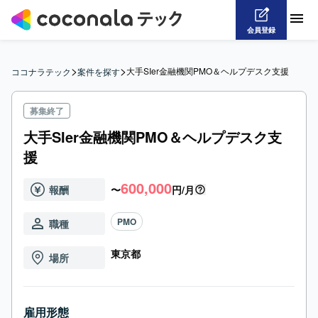
会員登録
>
>
大手SIer金融機関PMO＆ヘルプデスク支援
ココナラテック
案件を探す
募集終了
大手SIer金融機関PMO＆ヘルプデスク支
援
600,000
報酬
〜
円/月
PMO
職種
東京都
場所
雇用形態