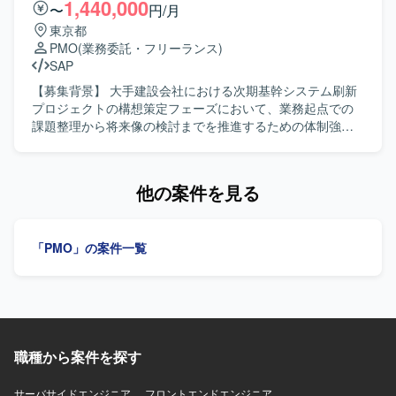
周辺機器、業務アプリケーション、プリンター等を対象と
との連携調整を行い、発生する課題の解決を主導していた
1,440,000
〜
円/月
したエンドユーザーコンピューティング環境となります。
だきます。 クライアントIT部門の一員としてプロジェクト
東京都
全体の統括と推進を担い、課題管理チケットの処理や進捗
PMO
(業務委託・フリーランス)
管理を通じてプロジェクトを円滑に進行させるための支援
SAP
を行っていただきます。 【求める人物像】 関係者を巻き込
みながら主体的にプロジェクトを推進できる方を求めてお
【募集背景】 大手建設会社における次期基幹システム刷新
ります。 【ポジションの魅力】 グローバルに展開する小売
プロジェクトの構想策定フェーズにおいて、業務起点での
企業の大規模ERPバージョンアッププロジェクトに参画
課題整理から将来像の検討までを推進するための体制強化
し、複数国にまたがるプロジェクト推進やベンダーコント
を目的として募集を行っています。 【作業内容】 大手建設
ロールの経験を積むことができます。 【開発環境】
会社の次期基幹システム刷新に向けた超上流の構想策定フ
Microsoft Dynamics AX、Microsoft Dynamics365を中心と
ェーズに参画いただきます。現場部門に入り込み、業務の
他の案件を見る
したERP環境でのプロジェクトとなります。
実態を可視化しながら将来像を描いていきます。具体的に
は、業務部門へのヒアリングや現状業務(As-Is)の可視化・
業務フロー作成、業務課題の抽出・整理および将来業務(To-
「PMO」の案件一覧
Be)の検討・改善提案を行っていただきます。また、業務整
理手法の標準化、各種資料作成、会議ファシリテーション
を担当いただきます。さらに、プロジェクト全体の進捗管
理・課題管理を行い、PM/PMOとしてのプロジェクト推進
を担っていただきます。期間としては、計画策定フェーズ
とヒアリング・業務整理・フロー作成フェーズに分かれて
職種から案件を探す
進行する想定です。 【求める人物像】 建設業界の業務を理
解し、原価管理、調達、工事管理などいずれかの領域での
業務知見をお持ちの方を求めています。業務改革コンサル
サーバサイドエンジニア
フロントエンドエンジニア