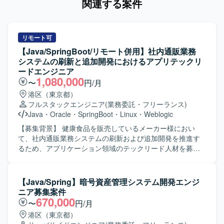
関連する案件
リモート可
【Java/SpringBoot/リモート併用】社内通販業務
システムの刷新と追加開発におけるアプリテックリ
ードエンジニア
1,080,000
〜
円/月
港区（東京都）
フルスタックエンジニア
(業務委託・フリーランス)
Java
・
Oracle
・
SpringBoot
・
Linux
・
Weblogic
【募集背景】 健康食品を販売しているメーカー様におい
て、社内通販業務システムの刷新および追加開発を推進す
るため、アプリケーション領域のテックリード人材を募集
しております。 【作業内容】 アプリケーション開発におい
て、機能設計から試験までの一連の工程を担当していただ
きます。Javaクラス設計や実装方式の検討・設計を行い、
【Java/Spring】暗号資産管理システム開発エンジ
実装およびレビューを実施していただきます。また、チー
ニア募集案件
ムリードとして技術的な支援や実装レビューを行い、レガ
670,000
〜
円/月
シー技術スタックからモダン技術スタックへの段階的な移
港区（東京都）
行を伴う開発を推進していただきます。 【求める人物像】