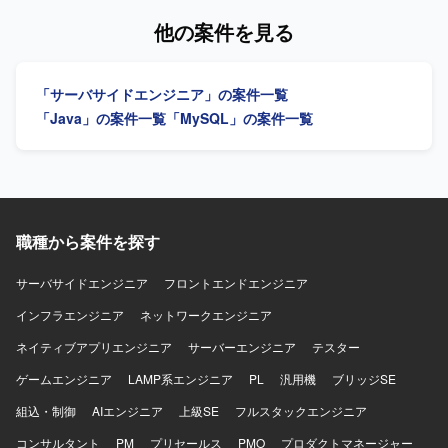
要があることから募集を行っております。 【作業内容】 開
他の案件を見る
発プロジェクトにおけるアプリケーション開発をご担当い
ただきます。機能開発における設計から実装、リリースま
でを一気通貫で対応していただき、バックエンドの開発を
「サーバサイドエンジニア」の案件一覧
中心に、興味やご経験に応じてフロントエンド開発もお任
せいたします。ユーザーからのフィードバックに基づく改
「Java」の案件一覧
「MySQL」の案件一覧
善、本番エラーの監視と改善、日常的なリファクタリン
グ、クラウドサービスの活用やコンテナ化など技術ドリブ
ンな開発環境の改善にも取り組んでいただきます。 【求め
る人物像】 ユーザーのためにこだわりを貫けるマインドを
お持ちで、定められた行動指針に沿った志向性をお持ちの
方を求めております。サービスのミッションに共感し、プ
職種から案件を探す
ロダクト成長のために淡々と課題解決を実行していける
方、インターネットやWebサービスへの強い興味・関心を
サーバサイドエンジニア
フロントエンドエンジニア
お持ちの方、オーナーシップを持って課題に取り組み自ら
インフラエンジニア
プロダクトを良くしていくために動ける方を歓迎いたしま
ネットワークエンジニア
す。常に変わっていく状況を楽しみ、変化に柔軟に対応で
ネイティブアプリエンジニア
サーバーエンジニア
テスター
きる方、ショップの成長や成功、メンバーの成長や成功も
喜べる方にご活躍いただけるポジションです。 【ポジショ
ゲームエンジニア
LAMP系エンジニア
PL
汎用機
ブリッジSE
ンの魅力】 成長を続けるネットショップ作成サービスの開
組込・制御
AIエンジニア
上級SE
フルスタックエンジニア
発に携わりながら、トラフィック増加や多様なニーズへの
対応といったスケールや複雑性の高い課題に取り組むこと
コンサルタント
PM
プリセールス
PMO
プロダクトマネージャー