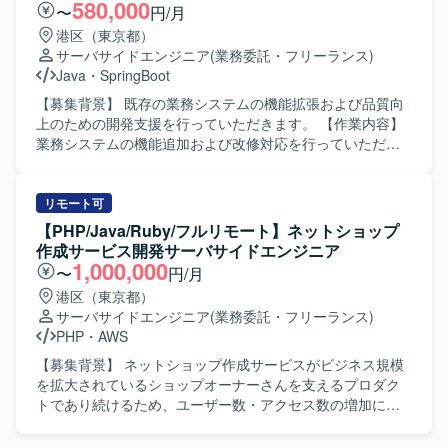
ります。
律的に動ける方が望ましいです。 【ポジションの魅力】 金
580,000
〜
円/月
融業界向け暗号資産管理システムの開発に携わることで、
港区（東京都）
セキュリティや高信頼性が求められる領域での開発経験を
サーバサイドエンジニア
(業務委託・フリーランス)
積むことができます。Javaを中心としたバックエンドから
Java
・
SpringBoot
フロントエンドまで幅広い技術スタックに触れられます。
【開発環境】 Java、Spring、Javascript、JSP、React.js、
【募集背景】 既存の業務システムの機能拡張および品質向
git、AWS 等を利用した環境です。
上のための開発支援を行っていただきます。 【作業内容】
業務システムの機能追加および改修対応を行っていただき
ます。基本設計から製造、テストまで一貫して担当してい
ただきます。既存機能の改善および不具合対応を行ってい
ただきます。各種レビューやドキュメント作成も対応して
リモート可
いただきます。 【求める人物像】 開発経験が豊富で周囲と
【PHP/Java/Ruby/フルリモート】ネットショップ
円滑にコミュニケーションを取りながら主体的に動いてい
作成サービス開発サーバサイドエンジニア
ただける方を求めています。既存システムの仕様を理解し
1,000,000
〜
円/月
ながら改善提案を行っていただける方が望ましいです。
港区（東京都）
【ポジションの魅力】 基本設計からテストまで一貫して担
サーバサイドエンジニア
(業務委託・フリーランス)
当できるため、上流から下流まで幅広い工程の経験を積む
PHP
・
AWS
ことができます。既存システムの機能追加や改善を通じて
業務知識と技術力の両面を高めていただけます。 【開発環
【募集背景】 ネットショップ作成サービスがビジネス規模
境】 Java、Spring Boot、SQL、AWS、Gitなどを用いた
を拡大されているショップオーナーさんを支えるプロダク
Webシステム開発環境になります。
トであり続けるため、ユーザー数・アクセス数の増加に対
応したスピーディな機能開発や、今後アクセス数がさらに
増加した際にも耐えられるプロダクトづくりを推進する必