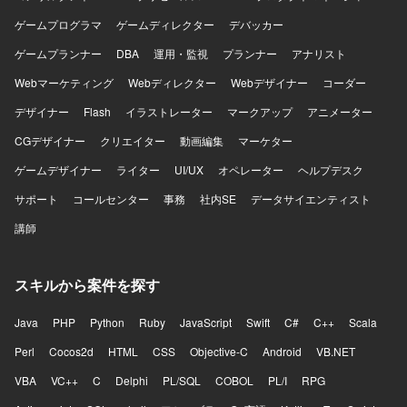
ができます。既存コードの改善と新機能開発を両立しつ
ゲームプログラマ
つ、最新の技術トレンドを意識した開発を行うことで、サ
ゲームディレクター
デバッカー
ーバサイドエンジニアとして継続的に成長していける環境
ゲームプランナー
DBA
運用・監視
プランナー
アナリスト
です。少人数チームで裁量を持ち、サービス性を維持しな
がらプロダクトの価値向上に直接貢献していただけます。
Webマーケティング
Webディレクター
Webデザイナー
コーダー
【開発環境】 クラウドサービスの活用やコンテナ化などを
デザイナー
Flash
イラストレーター
マークアップ
アニメーター
通じて、技術ドリブンな開発環境の改善に取り組んでおり
ます。
CGデザイナー
クリエイター
動画編集
マーケター
ゲームデザイナー
ライター
UI/UX
オペレーター
ヘルプデスク
サポート
コールセンター
事務
社内SE
データサイエンティスト
講師
スキルから案件を探す
Java
PHP
Python
Ruby
JavaScript
Swift
C#
C++
Scala
Perl
Cocos2d
HTML
CSS
Objective-C
Android
VB.NET
VBA
VC++
C
Delphi
PL/SQL
COBOL
PL/I
RPG