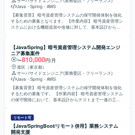
サーバサイドエンジニア
(業務委託・フリーランス)
テックリードやアプリケーションアーキテクト候補とし
Java
・
Spring
・
AWS
て、チーム内で実装レビューや技術フォローが行える方を
求めております。技術課題解決や高難易度の技術タスクを
【募集背景】 暗号資産管理システムの保守開発体制を強化
主体的に進めつつ、決断に至る経緯や結果をメンバーと共
するための募集となります。 【作業内容】 暗号資産管理シ
有しながら、一緒に対応していける方を想定しておりま
ステムにおける機能追加や改修に対して、基本設計からテ
す。現行システムのあるべき姿を見据えた改善提案や継続
ストまで一連の工程をご担当いただきます。既存機能の仕
的な改善活動に前向きに取り組める方にご活躍いただきた
様確認や影響範囲の整理、設計書の作成、実装、単体・結
いと考えております。 【ポジションの魅力】 モダンな技術
合テストの実施および不具合対応などを行っていただきま
【Java/Spring】暗号資産管理システム開発エンジ
スタックを活用しながら、大規模な社内通販業務システム
す。 【求める人物像】 既存システムの仕様を自らキャッチ
ニア募集案件
の刷新・追加開発に上流から関わることができます。レガ
アップし、主体的に課題解決へ取り組める方を求めていま
810,000
〜
円/月
シー環境からモダン環境への移行プロジェクトに関わるこ
す。関係者と円滑にコミュニケーションを取りながら、品
港区（東京都）
とで、アプリケーションアーキテクチャ設計や技術選定の
質と生産性の両立を意識して開発を進められる方が望まし
サーバサイドエンジニア
(業務委託・フリーランス)
経験を積むことができます。テックリードとしてチームを
いです。 【ポジションの魅力】 暗号資産領域における金融
Java
・
Spring
・
AWS
牽引しつつ、技術面での意思決定や改善活動をリードでき
システムの開発を通じて、ドメイン知識と技術スキルの両
るポジションです。 【開発環境】 Java17、SpringBoot3な
面を高めることができます。バックエンドからフロントエ
【募集背景】 暗号資産管理システムの保守開発体制を強化
どのモダン技術スタックを中心に、DockerやAWS ECS等の
ンドまで幅広い技術に携わることができ、中長期的なキャ
するための募集です。 【作業内容】 暗号資産管理システム
コンテナ・クラウド技術を活用した開発を行っておりま
リア形成にもつながるポジションです。 【開発環境】
の保守開発において、基本設計からテストまで一連の工程
す。現行システムではJava6/8、Weblogic、JavaEE、
Java、Spring、JavaScript、JSP、React.js、git、AWS 等を
をご担当いただきます。既存機能の改修や追加開発、仕様
Swing、OracleDBといったレガシー技術スタックも併存し
用いたWebアプリケーション開発環境です。
の確認およびドキュメント作成、レビュー対応などを行っ
ており、段階的な移行を進めながら開発を行っておりま
ていただきます。 【求める人物像】 前向きに業務へ取り組
リモート可
す。コミュニケーションおよび情報共有にはSlack、
み、キャッチアップや技術向上に積極的な方を求めていま
【Java/SpringBoot/リモート併用】業務システム
Confluence、Jira、Miro、GitHub等のツールを利用してお
す。関係者と円滑にコミュニケーションを取りながら、自
開発支援