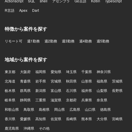
Actionscript
SQL
shell
アセンブラ
Go言語
Kotlin
TypeScript
R言語
Apex
Dart
特徴から案件を探す
リモート可
週1勤務
週2勤務
週3勤務
週4勤務
週5勤務
地域から案件を探す
東京都
大阪府
福岡県
愛知県
埼玉県
千葉県
神奈川県
北海道
青森県
岩手県
宮城県
秋田県
山形県
福島県
茨城県
栃木県
群馬県
新潟県
富山県
石川県
福井県
山梨県
長野県
岐阜県
静岡県
三重県
滋賀県
京都府
兵庫県
奈良県
和歌山県
鳥取県
島根県
岡山県
広島県
山口県
徳島県
香川県
愛媛県
高知県
佐賀県
長崎県
熊本県
大分県
宮崎県
鹿児島県
沖縄県
その他