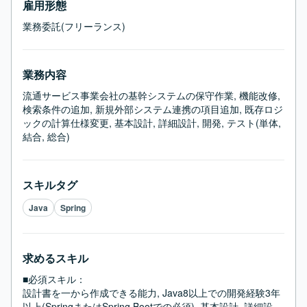
雇用形態
業務委託(フリーランス)
業務内容
流通サービス事業会社の基幹システムの保守作業, 機能改修, 
検索条件の追加, 新規外部システム連携の項目追加, 既存ロジ
ックの計算仕様変更, 基本設計, 詳細設計, 開発, テスト(単体, 
結合, 総合)
スキルタグ
Java
Spring
求めるスキル
■必須スキル：
設計書を一から作成できる能力, Java8以上での開発経験3年
以上(SpringまたはSpring Bootでの必須), 基本設計, 詳細設