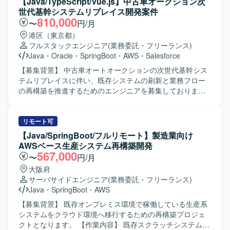
【Java/TypeScript/Vue.js】中古車オークション次
世代基幹システムリプレイス開発案件
810,000
〜
円/月
港区（東京都）
フルスタックエンジニア
(業務委託・フリーランス)
Java
・
Oracle
・
SpringBoot
・
AWS
・
Salesforce
【募集背景】 中古車オートオークションの次世代基幹シス
テムリプレイスに伴い、既存システムの刷新と業務フロー
の再構築を推進するためのエンジニアを募集しておりま
す。 【作業内容】 中古車オートオークション向け次世代基
幹システムのリプレイス開発に携わっていただきます。
Vue.js（v3）およびTypeScriptを用いた操作性の高いSPAフ
リモート可
ロントエンドの設計・実装、Java（Spring Boot）による堅
【Java/SpringBoot/フルリモート】製造業向け
牢なバックエンドの設計・開発を行っていただきます。
AWSベース生産システム再構築開発
AI（プロンプト）を活用したソースコードおよびテストコ
567,000
〜
円/月
ードの自動生成と実装を行い、オンプレミスOracleと
大阪府
AWS（ECS）を組み合わせたハイブリッド環境で開発を進
サーバサイドエンジニア
(業務委託・フリーランス)
めていただきます。 【求める人物像】 AI駆動開発に対して
Java
・
SpringBoot
・
AWS
積極的かつ柔軟に取り組み、新しい技術や開発手法の活用
に前向きな方を求めております。チームメンバーと円滑に
【募集背景】 既存オンプレミス環境で稼働している生産系
コミュニケーションを取りながら、大規模プロジェクトで
システムをクラウド環境へ移行するための再構築プロジェ
主体的に動ける方が望ましいです。 【ポジションの魅力】
クトとなります。 【作業内容】 既存スクラッチシステムお