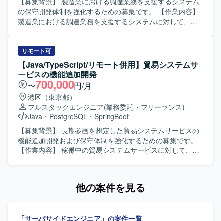
ことができます。既存システムの機能追加や改善を通じて
【募集背景】 製造業における調達業務を支援するシステム
業務知識と技術力の両面を高めていただけます。 【開発環
の保守開発体制を強化するための募集です。 【作業内容】
境】 Java、Spring Boot、SQL、AWS、Gitなどを用いた
製造業における調達業務を支援するシステムに対して、ユ
Webシステム開発環境になります。
ーザ要件に伴う影響調査および要件整理を行い、開発から
リリースまで一連の保守開発作業を実施していただきま
す。 【求める人物像】 チーム内において作業内容や方針の
リモート可
提案や改善ができる主体性のある方を求めています。影響
【Java/TypeScript/リモート併用】貿易システムサ
調査からリリースまでを一人称でやり切れる責任感と自走
ービスの機能追加開発
力をお持ちの方にご活躍いただきたいと考えています。
700,000
〜
円/月
【ポジションの魅力】 製造業の調達業務を支える基幹系シ
港区（東京都）
ステムの保守開発に携わることで、業務理解と技術力の双
フルスタックエンジニア
(業務委託・フリーランス)
方を高めることができます。上流の要件整理からリリース
Java
・
PostgreSQL
・
SpringBoot
まで一貫して関わることで、フルスタックな開発スキルと
プロジェクト推進力を磨くことができます。 【開発環境】
【募集背景】 長期参画を想定した貿易システムサービスの
言語：Java、C++ DB：Oracle、PostgreSQL FW：Struts
機能追加開発および保守体制を強化するための募集です。
OS：Linux
【作業内容】 稼働中の貿易システムサービスに対して、機
能追加開発および保守作業を行っていただきます。バック
エンドではJavaおよびSpring Bootを用いたREST APIの開
発、PostgreSQLとjOOQを利用した実装を行います。フロ
他の案件を見る
ントエンドではReactおよびTypeScript、Vite、Chakra UIを
用いた画面開発を行います。OpenAPI 3.0およびYAMLによ
るAPI仕様管理を行い、APIファーストな開発を進めていた
「サーバサイドエンジニア」の案件一覧
だきます。開発環境としてVisual Studio Code、GitHub、