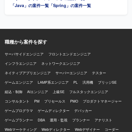
GitHub Actions、OpenAPI Generator（Swagger）を利用
「Java」の案件一覧
「Spring」の案件一覧
し、継続的な開発・保守を推進していただきます。 【求め
る人物像】 中堅から上級クラスとして、自走して開発を推
進できる方を求めています。お客様との技術的な会話や設
計方針の検討ができ、フットワーク軽くコミュニケーショ
ンを取りながら開発を進めていただける方を歓迎します。
【ポジションの魅力】 モダンな技術スタックを用いた貿易
職種から案件を探す
システム開発に長期で携わることができ、APIファーストな
開発スタイルのもとでバックエンドからフロントエンドま
サーバサイドエンジニア
フロントエンドエンジニア
で幅広い経験を積むことができます。 【開発環境】
インフラエンジニア
OpenAPI 3.0、YAML、Java 25、Spring Boot 3.5.x、
ネットワークエンジニア
PostgreSQL 17、jOOQ、REST API開発、React 18、
ネイティブアプリエンジニア
サーバーエンジニア
テスター
TypeScript、Vite、Chakra UI、Visual Studio Code、
GitHub、GitHub Actions、OpenAPI Generator（Swagger）
ゲームエンジニア
LAMP系エンジニア
PL
汎用機
ブリッジSE
を利用しています。
組込・制御
AIエンジニア
上級SE
フルスタックエンジニア
コンサルタント
PM
プリセールス
PMO
プロダクトマネージャー
ゲームプログラマ
ゲームディレクター
デバッカー
ゲームプランナー
DBA
運用・監視
プランナー
アナリスト
Webマーケティング
Webディレクター
Webデザイナー
コーダー