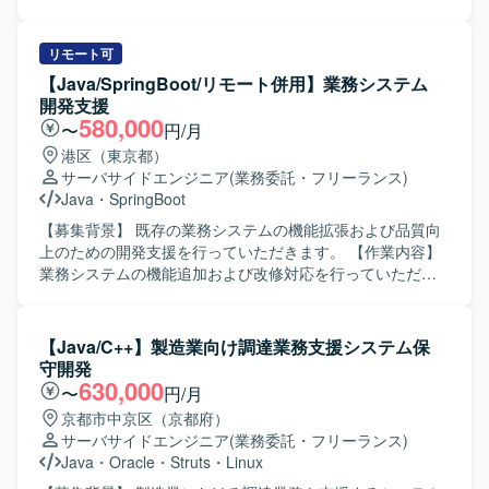
大規模な基幹システムリプレイスに上流から参画でき、AI
よびパッケージシステムをベースに、AWS環境上での生産
駆動開発やハイブリッドなインフラ環境など先進的な技術
システム再構築を行っていただきます。 Java（Spring
スタックを実務で経験できる案件です。UI/UXにこだわった
Boot）を用いた基本設計、詳細設計、実装、単体テスト、
リモート可
SPA開発から堅牢なバックエンド構築まで幅広く携わること
結合テストまで一連の開発工程をご担当いただきます。
【Java/SpringBoot/リモート併用】業務システム
で、フロントエンド・バックエンド双方のスキルを高めて
【求める人物像】 生産管理領域の業務知識を活かしなが
開発支援
いただけます。 【開発環境】 フロントエンドは
ら、自ら主体的に仕様を整理し開発を進めていただける方
580,000
〜
円/月
Vue.js（v3）およびTypeScript、バックエンドは
を求めております。 関係者と円滑にコミュニケーションを
港区（東京都）
Java（Spring Boot）を利用した構成となっております。イ
取りながら、品質と生産性の両立を意識して取り組んでい
サーバサイドエンジニア
(業務委託・フリーランス)
ンフラはオンプレミスOracleとAWS（ECS）を組み合わせ
ただける方です。 【ポジションの魅力】 オンプレミスから
Java
・
SpringBoot
たハイブリッド環境で、AIを活用したコードおよびテスト
クラウドへの再構築プロジェクトに参画することで、AWS
自動生成ツールを用いた開発を行っております。
を前提としたシステムアーキテクチャやモダンなJava開発
【募集背景】 既存の業務システムの機能拡張および品質向
の経験を積むことができます。 製造業向け生産管理システ
上のための開発支援を行っていただきます。 【作業内容】
ムに携わることで、業務知識と技術スキルの双方を高めて
業務システムの機能追加および改修対応を行っていただき
いただけます。 【開発環境】 Java（Spring Boot）を中心
ます。基本設計から製造、テストまで一貫して担当してい
としたアプリケーション開発環境にて、生産システムの再
ただきます。既存機能の改善および不具合対応を行ってい
構築を行います。
ただきます。各種レビューやドキュメント作成も対応して
【Java/C++】製造業向け調達業務支援システム保
いただきます。 【求める人物像】 開発経験が豊富で周囲と
守開発
円滑にコミュニケーションを取りながら主体的に動いてい
630,000
〜
円/月
ただける方を求めています。既存システムの仕様を理解し
京都市中京区（京都府）
ながら改善提案を行っていただける方が望ましいです。
サーバサイドエンジニア
(業務委託・フリーランス)
【ポジションの魅力】 基本設計からテストまで一貫して担
Java
・
Oracle
・
Struts
・
Linux
当できるため、上流から下流まで幅広い工程の経験を積む