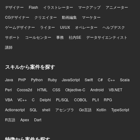
デザイナー
Flash
イラストレーター
マークアップ
アニメーター
CGデザイナー
クリエイター
動画編集
マーケター
ゲームデザイナー
ライター
UI/UX
オペレーター
ヘルプデスク
サポート
コールセンター
事務
社内SE
データサイエンティスト
講師
スキルから案件を探す
Java
PHP
Python
Ruby
JavaScript
Swift
C#
C++
Scala
Perl
Cocos2d
HTML
CSS
Objective-C
Android
VB.NET
VBA
VC++
C
Delphi
PL/SQL
COBOL
PL/I
RPG
Actionscript
SQL
shell
アセンブラ
Go言語
Kotlin
TypeScript
R言語
Apex
Dart
特徴から案件を探す