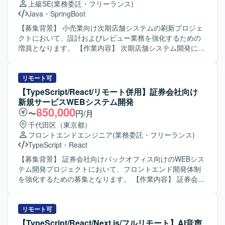
上級SE
(業務委託・フリーランス)
ク選定などの上流工程に参画し、仕様策定から実装、テス
Java
・
SpringBoot
ト、リリース後の改善までを継続的に対応していただきま
す。 【求める人物像】 生成AI技術や最新のWeb技術への関
【募集背景】 小売業向け次期店舗システムの刷新プロジェ
心が高く、自ら情報収集しながら主体的にキャッチアップ
クトにおいて、設計およびレビュー業務を強化するための
できる方を求めております。 顧客とのコミュニケーション
増員となります。 【作業内容】 次期店舗システム開発にお
を通じて要望を正しく理解し、分かりやすく提案・説明す
いて、要件定義以降の上流工程から参画していただきま
ることができる方を歓迎いたします。 バックエンドからフ
す。ストコンのセンター化やマスタMDの一部機能の新シス
ロントエンドまで幅広く対応しつつ、チームメンバーと協
テムへの移管、新機能構築に伴う設計業務を担当していた
リモート可
調しながら成果物の品質向上に取り組める方を想定してお
だきます。フロントエンドおよびバックエンドの設計レビ
【TypeScript/React/リモート併用】証券会社向け
ります。 【ポジションの魅力】 Azure OpenAI や Gemini
ュー、開発レビュー、テストレビューを行い、オフショア
新規サービスWEBシステム開発
などの最先端生成AIモデルを活用したプロダクト開発に携
で作成された設計書や成果物の品質確認も実施していただ
850,000
〜
円/月
わることで、実践的なAI活用スキルを身につけていただけ
きます。 【求める人物像】 上流工程から主体的に参画し、
千代田区（東京都）
ます。 要件定義から運用まで一貫して関わることができる
関係者とコミュニケーションを取りながらシステム全体を
フロントエンドエンジニア
(業務委託・フリーランス)
ため、フルスタックエンジニアとしての経験を幅広く積む
見渡した設計やレビューができる方を求めています。複数
TypeScript
・
React
ことができます。 お客様ごとに異なる業務課題に向き合い
技術スタックを横断してキャッチアップしつつ、品質にこ
ながら、独自プラグインとの組み合わせによる多様なソリ
だわって責任感を持って業務を進めていただける方を歓迎
【募集背景】 証券会社向けバックオフィス向けのWEBシス
ューションを企画・実装できる環境です。 【開発環境】
いたします。 【ポジションの魅力】 大手小売業向けの大規
テム開発プロジェクトにおいて、フロントエンド開発体制
TypeScript/React/Next.js を用いたフロントエンドと、
模システム刷新プロジェクトに長期で参画でき、クラウド
を強化するための募集となります。 【作業内容】 証券会社
Python を用いたWebシステム開発を中心とした構成を想定
化やセンター化などの構想から詳細設計・レビューまで一
向け新規サービスのバックオフィス向けWEBシステムにお
しております。 Microsoft Azure 上の Azure OpenAI や
貫して関わることができます。フロントエンドからバック
いて、フロントエンドの設計・実装から結合テストまでを
Google Gemini などの生成AIモデルと連携するWebアプリ
エンドまで幅広い技術スタックや、大規模トラフィックを
ご担当いただきます。React.jsおよびTypeScriptを用いた画
リモート可
ケーション基盤を使用しております。
扱うシステム設計の知見を深めることができる環境です。
面実装や、バックエンドとの連携部分の実装・動作確認な
【TypeScript/React/Next.js/フルリモート】AI音声