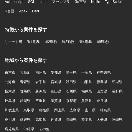
どを活用しております。
Actionscript
き、通話中のリアルタイム支援や通話内容の活用、通話後
SQL
shell
アセンブラ
Go言語
Kotlin
TypeScript
業務の効率化など、音声と生成AIを組み合わせた難易度の
R言語
Apex
Dart
高いプロダクト開発に挑戦できます。 【開発環境】 フロン
トエンドはReact、Next.js、Chrome Extensionを用いてお
り、バックエンドはTypeScript、Hono、Drizzle、Pythonを
特徴から案件を探す
利用しています。データベースにはPostgreSQLやQdrantを
使用し、インフラはAWSおよびTerraformを活用していま
リモート可
週1勤務
週2勤務
週3勤務
週4勤務
週5勤務
す。CI/CDにはGitHub Actionsを用い、監視はDatadogを利
用しています。AI関連ではOpenAI APIやAnthropic APIなど
を活用しています。
地域から案件を探す
東京都
大阪府
福岡県
愛知県
埼玉県
千葉県
神奈川県
北海道
青森県
岩手県
宮城県
秋田県
山形県
福島県
茨城県
栃木県
群馬県
新潟県
富山県
石川県
福井県
山梨県
長野県
岐阜県
静岡県
三重県
滋賀県
京都府
兵庫県
奈良県
和歌山県
鳥取県
島根県
岡山県
広島県
山口県
徳島県
香川県
愛媛県
高知県
佐賀県
長崎県
熊本県
大分県
宮崎県
鹿児島県
沖縄県
その他