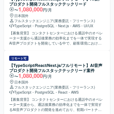
【開発環境】 TypeScript、React、React Native、Java、
どを行っていただきます。 【求める人物像】 フロントエン
プロダクト開発フルスタックテックリード
SpringBoot、クラウド環境（AWS想定）を用いたシステム
ド開発経験が豊富で、自発的に課題を発見し改善提案がで
1,080,000
〜
円/月
開発となります。
きる方を求めております。チームメンバーや関係者と円滑
日本国外
にコミュニケーションを取りながら開発を進めていただけ
フルスタックエンジニア
(業務委託・フリーランス)
る方を歓迎いたします。 【ポジションの魅力】 証券業界向
TypeScript
・
PostgreSQL
・
Next.js
・
AWS
・
UI/UX
けの新規サービス開発に携わることで、金融ドメインの知
見を深めながらフロントエンド技術力を高めていただけま
【募集背景】 コンタクトセンターにおける通話中のオペレ
す。バックエンド技術にも触れられる環境のため、フルス
ーター支援から通話後業務の効率化までを一体で実現する
タック志向の方にも適したポジションとなっております。
AI音声プロダクトを開発している中で、顧客環境における
【開発環境】 React.js、TypeScript、Java、SpringBootなど
不具合調査や個別対応にも一定の開発リソースが必要とな
を用いたWEBシステム開発環境となっております。
っており、プロダクトとして提供すべき新たな価値の開発
を継続的かつスピーディーに進められる体制づくりが課題
リモート可
となっております。そのため、フロントエンドとバックエ
【TypeScript/React/Next.js/フルリモート】AI音声
ンドを横断して自ら設計・実装を担いながら技術課題の整
プロダクト開発フルスタックテックリード案件
理や開発優先順位の検討、チームの技術的な意思決定を牽
1,080,000
〜
円/月
引するテックリード候補を募集しております。 【作業内
日本国外
容】 AI音声プロダクトにおけるフロントエンドとバックエ
フルスタックエンジニア
(業務委託・フリーランス)
ンドの設計、開発、運用を行っていただきます。TypeScript
TypeScript
・
PostgreSQL
・
React
・
AWS
を中心としたWebアプリケーションの機能開発や、通話中
支援、通話後処理、ナレッジ活用に関する機能の設計・実
【募集背景】 コンタクトセンターにおける通話中のオペレ
装を担当していただきます。顧客環境で発生する不具合や
ーター支援から、通話後業務の効率化までを一体で実現す
技術課題の調査、原因分析、恒久的な改善を推進していた
るAI音声プロダクトの開発を進めており、初期パートナー