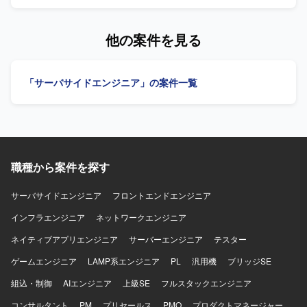
だきます。プロダクトの成長や顧客価値を踏まえた技術課
企業への導入・運用と並行して、要望対応や既存機能の改
題と開発優先順位の整理、プロダクトマネージャーやプロ
善、新規機能開発を継続的かつスピーディーに進められる
ジェクトマネージャーとの要件整理、仕様検討を行ってい
体制づくりが求められている状況です。その中で、フロン
他の案件を見る
ただきます。アーキテクチャ設計、技術選定、リファクタ
トエンドとバックエンドを横断して設計・実装を担いなが
リング方針の策定や、コードレビュー、設計レビューを通
ら、技術課題の整理や開発優先順位の検討、技術的な意思
じた開発品質の向上にも取り組んでいただきます。開発プ
決定を牽引するテックリード候補を募集しています。 【作
「サーバサイドエンジニア」の案件一覧
ロセスやチーム内の役割分担、情報共有方法の改善、チー
業内容】 AI音声プロダクトにおけるフロントエンドおよび
ムメンバーへの技術的な支援やナレッジ共有を行っていた
バックエンドの設計・開発・運用を行っていただきます。
だき、将来的にはテックリードとしてチーム開発および技
TypeScriptを中心としたWebアプリケーションの機能開発
術的意思決定のリードを担っていただきます。 【求める人
や、通話中支援、通話後処理、ナレッジ活用に関する機能
物像】 マネジメントだけではなく自ら設計・実装を行いな
の設計・実装を担当していただきます。顧客環境で発生す
がらチームをリードできる方を求めております。フロント
る不具合や技術課題の調査、原因分析、恒久的な改善に取
エンドとバックエンドの領域を限定せずプロダクト全体の
職種から案件を探す
り組んでいただきます。また、プロダクトの成長や顧客価
課題に向き合える方、技術的な理想だけでなく顧客価値や
値を踏まえた技術課題と開発優先順位の整理、プロダクト
事業上の優先順位を踏まえて判断できる方に参画していた
マネージャーやプロジェクトマネージャーとの要件整理・
サーバサイドエンジニア
フロントエンドエンジニア
だきたいと考えております。不具合や個別要望への対応を
仕様検討、アーキテクチャ設計や技術選定、リファクタリ
インフラエンジニア
ネットワークエンジニア
その場限りで終わらせずプロダクトの改善につなげられる
ング方針の策定を行っていただきます。さらに、コードレ
方、曖昧な状況でも自ら課題を整理し必要な関係者を巻き
ビューや設計レビューによる開発品質の向上、開発プロセ
ネイティブアプリエンジニア
サーバーエンジニア
テスター
込みながら開発を進められる方、プロダクトマネージャー
スやチーム内の役割分担、情報共有方法の改善、チームメ
やプロジェクトマネージャーと建設的に議論できる方を歓
ゲームエンジニア
ンバーへの技術的な支援やナレッジ共有を通じてチーム開
LAMP系エンジニア
PL
汎用機
ブリッジSE
迎いたします。チームメンバーの経験や強みを尊重し技術
発をリードしていただきます。 【求める人物像】 マネジメ
組込・制御
AIエンジニア
上級SE
フルスタックエンジニア
的な支援やナレッジ共有ができる方、開発速度と品質の両
ントだけではなく自ら設計・実装を行いながらチームをリ
方に責任を持ち継続的な改善に取り組める方に活躍してい
ードできる方を求めています。フロントエンドとバックエ
コンサルタント
PM
プリセールス
PMO
プロダクトマネージャー