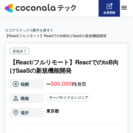
会員登録
>
>
ココナラテック
案件を探す
【React/フルリモート】ReactでのtoB向けSaaSの新規機能開発
募集終了
【React/フルリモート】ReactでのtoB向
けSaaSの新規機能開発
500,000
報酬
〜
円/月
サーバサイドエンジニア
職種
東京都
場所