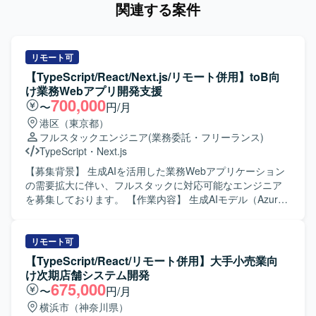
関連する案件
リモート可
【TypeScript/React/Next.js/リモート併用】toB向
け業務Webアプリ開発支援
700,000
〜
円/月
港区（東京都）
フルスタックエンジニア
(業務委託・フリーランス)
TypeScript
・
Next.js
【募集背景】 生成AIを活用した業務Webアプリケーション
の需要拡大に伴い、フルスタックに対応可能なエンジニア
を募集しております。 【作業内容】 生成AIモデル（Azure
OpenAI や Gemini など）を基盤とした非チャット形式の業
務Webアプリケーションの設計・開発・運用を一貫してご
担当いただきます。 多数のプリセットプロンプトを備えた
リモート可
Webアプリケーションに対して、お客様の業務特性に合わ
【TypeScript/React/リモート併用】大手小売業向
せたカスタマイズや機能拡張を行っていただきます。 お客
け次期店舗システム開発
様ごとに最適化したWebアプリケーションと自社独自開発
675,000
〜
円/月
プラグインの連携実装を行い、業務ニーズに即したソリュ
横浜市（神奈川県）
ーションを構築していただきます。 要件調整や技術スタッ