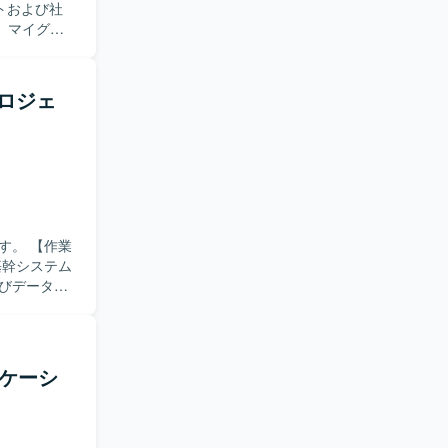
、マイグレ
テスト設計
て、コード
スユーザー
プロジェ
開発メンバ
やビジネス
める方が望
能改善やパ
トエンドま
【作業
ジしていた
基幹システム
びデータ整
ータ整合性
・複数シス
リケーシ