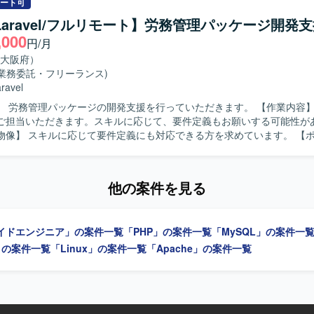
一員として他メンバーと連携しながら業務システムの品質向上に取り組
ート可
/Laravel/フルリモート】労務管理パッケージ開発
ています。担当案件の進行状況を把握しながら、スケジュール管理やメ
,000
円/月
や、チーム開発において周囲と円滑にコミュニケーションを取りながら
ョンです。 【ポジションの魅力】 要件定義から運用保守まで、ク
大阪府）
システム開発の全工程に関わることができるため、上流から下流まで一
(業務委託・フリーランス)
ができます。SE、PG、管理といった複数の役割を柔軟に担うことで、
ravel
方を磨いていただけます。 【開発環境】 PHPおよびLaravelを用いた
労務管理パッケージの開発支援を行っていただきます。 【作業内容】 設計からテ
システム開発環境での作業となります。
ご担当いただきます。スキルに応じて、要件定義もお願いする可能性が
像】 スキルに応じて要件定義にも対応できる方を求めています。 【ポジションの
務管理パッケージ開発において、設計からテストまで幅広い工程に携わる
 【開発環境】 PHP、Laravelを使用します。
他の案件を見る
イドエンジニア」の案件一覧
「PHP」の案件一覧
「MySQL」の案件一
l」の案件一覧
「Linux」の案件一覧
「Apache」の案件一覧