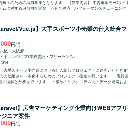
めの増員募集となります。 【作業内容】 中古車販売ECサイトおよび社
テムに対する追加機能開発、不具合対応、パフォーマンスチューニング
応を行っていただきます。 バックエンドおよびフロントエンドの設計（
）、開発、テスト、リリースまで一貫してご担当いただきます。 あわせ
よびテスト仕様書レビューを実施していただきます。 非IT部門のビジネ
/Laravel/Vue.js】大手スポーツ小売業の仕入統合
開発する機能の仕様策定を行っていただきます。 チケット管理を通じた
よびビジネスサイドへの進捗報告もお任せいたします。 【求める人物像】 スピ
,000
品質を重視して開発を進められる方を求めております。 チームメンバー
円/月
積極的にコミュニケーションを取りながら、自律的に課題解決に取り組
央区（大阪府）
ビスと、そのバ
イドエンジニア
(業務委託・フリーランス)
スシステムの開発に携わることで、グローバルなユーザーを意識した機
ravel
スチューニングの経験を積むことができます。 バックエンドからフロン
 大手スポーツ小売業における仕入統合プロジェクトに参画いただきます。 
域に関わりつつ、仕様策定や進捗管理など上流寄りの業務にもチャレン
仕入の仕組みを一本化するためのプロジェクト推進を行います。 ・現行
造の理解と分析を行います。 ・複数のサブシステム間のデータ連携およ
Query、MySQL、Redis、AWS、Backlog、Slack を用いた環境です。
ます。 ・仕入データの統合作業を実施します。 【求める人物像】 ・基幹シス
サブシステムの構造理解に主体的に取り組める方を求めています。 ・デ
り強く業務を遂行できる方を求めています。 【ポジションの魅力】 ・大規模
入業務全体を俯瞰しながら統合プロジェクトに携わることができます。 
/Laravel】広告マーケティング企業向けWEBアプ
統合の経験を積むことができます。 【開発環境】 ・PHP（Laravel） ・
ンジニア案件
,000
円/月