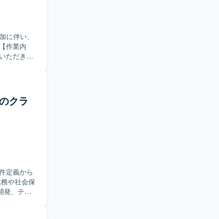
増加に伴い、
いただきま
ながら、社内外
発プラット
ス管理や成
けのクラ
求めていま
貢献できる
ポジション
理解を深め
、新しい技
ため、PMと
件定義から
bアプリケー
開発、テス
ル管理やメ
だきます。チ