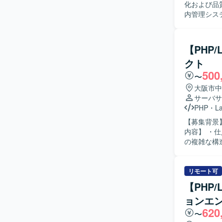
化および品質向上のた
内管理シス
ーション対
を含みます
レビューお
【PHP
と連携し、
クト
ーの進捗管理お
500
ードよりも
〜
ユーザーと
大阪市中
ましいです。 【ポジションの魅力】 100ヵ国以上で利用される大規模なECサー
サーバサ
ックオフィ
PHP
・
La
フォーマン
【募集背景】
で幅広い領
内容】 ・
だけます。 【開発環境】 PHP、Laravel、FuelPHP、JavaScript、TypeScript、React.js、
の複雑な構
Vue.js、j
合性の確保を行い
テムや周辺
に留意しながら粘
リモート可
小売業の仕
【PHP
テム間のデータ連携・
ョンエ
Vue.js
620
〜