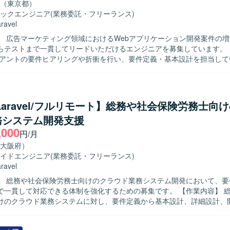
（東京都）
ックエンジニア
(業務委託・フリーランス)
ravel
】 広告マーケティング領域におけるWebアプリケーション開発案件の
テストまで一貫してリードいただけるエンジニアを募集しています。 【作業内
イアントの要件ヒアリングや折衝を行い、要件定義・基本設計を担当して
よびJavaScriptを用いたWebアプリケーションの開発・テストを行い
連携し、課題解決や調整業務を進めていただきます。自社ローコード開
導入・カスタマイズ・運用支援を行い、プロジェクト進行に伴うリソー
チェックまでをご担当いただきます。 【求める人物像】 主体的にプロジェ
/Laravel/フルリモート】総務や社会保険労務士向
し、顧客との対話を通じて課題を解決できるリーダーシップのある方を
務システム開発支援
術力や自社プラットフォームを主体的に習得・発揮し、メンバー育成に
,000
ンバーと切磋琢磨しながら組織と共に成長していきたい方にマッチする
円/月
大阪府）
まで幅広い工程を経験できます。クライアントワークを通じてビジネス
イドエンジニア
(業務委託・フリーランス)
ーコード開発プラットフォームの導入・カスタマイズにも関われるため
ravel
法の習得機会も豊富です。メンバー育成やリソース管理にも関与できる
】 総務や社会保険労務士向けのクラウド業務システム開発において、要
アとエンジニアとしての技術力を両立して伸ばしていただけます。 【開発環境】
貫して対応できる体制を強化するための募集です。 【作業内容】 総務や社会保
ravel）、JavaScript、自社ローコード開発プラットフォームを用いたWe
けのクラウド業務システムに対し、要件定義から基本設計、詳細設計、
を行います。
守まで一連の工程をご担当いただきます。担当案件におけるスケジュー
も行っていただき、フレキシブルにSE、PG、管理業務を対応していた