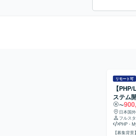
リモート可
【PHP
ステム
900
〜
日本国外
フルスタ
PHP
・
M
【募集背景