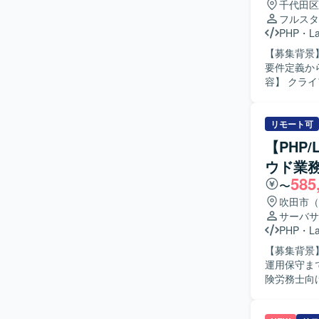
千代田区
フルスタ
PHP
・
La
【募集背景
要件定義から
容】 クラ
す。PHPお
の関係者と
フォームの
リモート可
果物レビュー、品質
【PHP
クトを推進
ウド業
す。高い技
585
方、若手メ
〜
です。 【ポジションの魅力】 要件定義からテストまで一気通貫で携わることができるため、上
吹田市（
流から下流
サーバサ
ながら、ロ
PHP
・
La
術・開発手
【募集背景
してのキャリ
運用保守まで一
PHP（La
険労務士向
ション開発
ト、運用保
ンバー管理