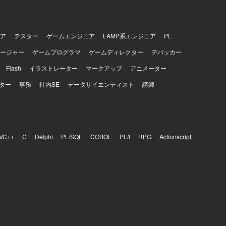
ア
テスター
ゲームエンジニア
LAMP系エンジニア
PL
ージャー
ゲームプログラマ
ゲームディレクター
デバッカー
Flash
イラストレーター
マークアップ
アニメーター
ター
事務
社内SE
データサイエンティスト
講師
VC++
C
Delphi
PL/SQL
COBOL
PL/I
RPG
Actionscript