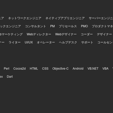
ニア
ネットワークエンジニア
ネイティブアプリエンジニア
サーバーエンジニ
ックエンジニア
コンサルタント
PM
プリセールス
PMO
プロダクトマネ
ebマーケティング
Webディレクター
Webデザイナー
コーダー
デザイナー
ナー
ライター
UI/UX
オペレーター
ヘルプデスク
サポート
コールセン
Perl
Cocos2d
HTML
CSS
Objective-C
Android
VB.NET
VBA
ex
Dart