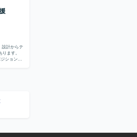
んでいただ
支援
ンバー管理
業務を進め
貫した経験
技術スキルと
あります。
ことができ
覧