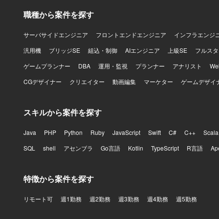
職種から案件を探す
サーバサイドエンジニア
フロントエンドエンジニア
インフラエンジ
汎用機
ブリッジSE
組込・制御
AIエンジニア
上級SE
フルスタ
ゲームプランナー
DBA
運用・監視
プランナー
アナリスト
W
CGデザイナー
クリエイター
動画編集
マーケター
ゲームデザイ
スキルから案件を探す
Java
PHP
Python
Ruby
JavaScript
Swift
C#
C++
Scala
SQL
shell
アセンブラ
Go言語
Kotlin
TypeScript
R言語
Ap
特徴から案件を探す
リモート可
週1勤務
週2勤務
週3勤務
週4勤務
週5勤務