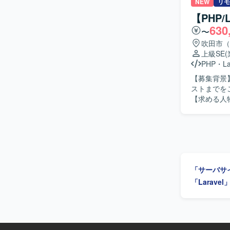
ーム開発の
NEW
リモ
きます。 【求める人物像】 上流工程から運用保守まで幅広い工程に主体的に関わっていただけ
【PHP
る方を求め
630
〜
を行える方
られる方にマッチしたポジシ
吹田市（
ラウド業務
上級SE
を積むこと
PHP
・
La
マネジメントスキルの双
【募集背景】 
WEB業務
ストまでを
【求める人物
魅力】 労
ます。
「サーバサ
「Larave