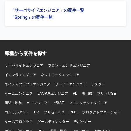
AI（Cloud Code）を活用して製造を実施していただきま
「サーバサイドエンジニア」の案件一覧
す。 【求める人物像】 基本設計以降の工程を主体的に推進
し、周囲と積極的にコミュニケーションを取りながら業務
「Spring」の案件一覧
を進めていただける方を求めております。 【ポジションの
魅力】 クラウドサービス化という上流からリリースまで一
連の工程に携わることができ、AI（Cloud Code）を活用し
た開発手法に取り組める環境です。長期的な参画を通じて
クラウドおよびWebサービス開発に関する知見を深めてい
ただけます。 【開発環境】 JavaおよびSpringを用いたWeb
職種から案件を探す
システム開発環境での作業となります。SQLを用いたデー
タベース操作や、必要に応じてAI（Cloud Code）を活用し
サーバサイドエンジニア
フロントエンドエンジニア
た開発を行っていただきます。
インフラエンジニア
ネットワークエンジニア
ネイティブアプリエンジニア
サーバーエンジニア
テスター
ゲームエンジニア
LAMP系エンジニア
PL
汎用機
ブリッジSE
組込・制御
AIエンジニア
上級SE
フルスタックエンジニア
コンサルタント
PM
プリセールス
PMO
プロダクトマネージャー
ゲームプログラマ
ゲームディレクター
デバッカー
ゲームプランナー
DBA
運用・監視
プランナー
アナリスト