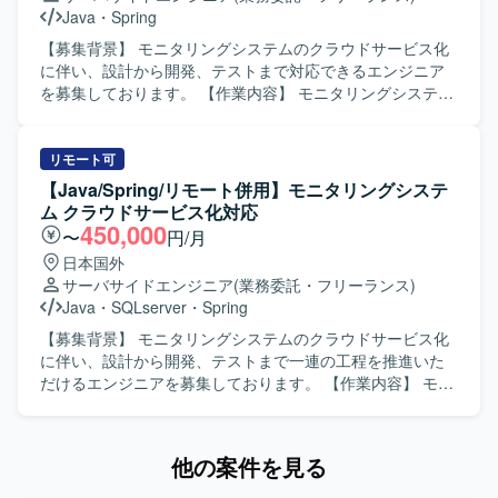
当できるため、上流から下流まで幅広い工程の経験を積む
Java
・
Spring
ことができます。既存システムの機能追加や改善を通じて
業務知識と技術力の両面を高めていただけます。 【開発環
【募集背景】 モニタリングシステムのクラウドサービス化
境】 Java、Spring Boot、SQL、AWS、Gitなどを用いた
に伴い、設計から開発、テストまで対応できるエンジニア
Webシステム開発環境になります。
を募集しております。 【作業内容】 モニタリングシステム
のクラウドサービス化に伴う設計・開発をご担当いただき
ます。 具体的には、基本設計、詳細設計、テスト設計の実
施、プログラミング、単体テスト、結合・総合テスト、リ
リモート可
リースおよび各種ドキュメント作成を行っていただきま
【Java/Spring/リモート併用】モニタリングシステ
す。開発ではAI（Cloud Code）を活用して製造を実施いた
ム クラウドサービス化対応
します。 【求める人物像】 主体的にコミュニケーションを
450,000
〜
円/月
取りながら業務を推進できる方を求めております。 【ポジ
日本国外
ションの魅力】 モニタリングシステムのクラウドサービス
サーバサイドエンジニア
(業務委託・フリーランス)
化という上流工程からリリースまで一連の工程に携わるこ
Java
・
SQLserver
・
Spring
とができ、設計からテストまで幅広い経験を積むことがで
きます。AI（Cloud Code）を活用した開発に関わること
【募集背景】 モニタリングシステムのクラウドサービス化
で、新しい開発手法にも触れていただけます。 【開発環
に伴い、設計から開発、テストまで一連の工程を推進いた
境】 Java、Spring、SQL、AI（Cloud Code）などを用いた
だけるエンジニアを募集しております。 【作業内容】 モニ
Webシステム開発環境です。
タリングシステムのクラウドサービス化に伴う設計および
開発をご担当いただきます。具体的には、基本設計、詳細
設計、テスト設計の実施、プログラミング、単体テスト、
他の案件を見る
結合テストおよび総合テスト、リリース対応および各種ド
キュメント作成などを行っていただきます。開発では