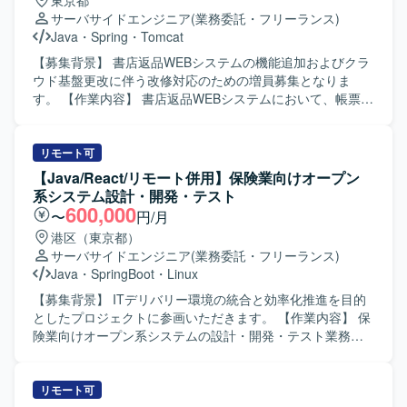
東京都
サーバサイドエンジニア
(業務委託・フリーランス)
Java
・
Spring
・
Tomcat
【募集背景】 書店返品WEBシステムの機能追加およびクラ
ウド基盤更改に伴う改修対応のための増員募集となりま
す。 【作業内容】 書店返品WEBシステムにおいて、帳票出
力機能の改修およびクラウド基盤更改に伴う既存資産の移
行対応を行っていただきます。案件Aでは既存帳票テンプレ
ートへの分岐追加を中心とした軽微改修を行い、既存Java
リモート可
／Springシステムの改修からテストまでを単独で遂行して
【Java/React/リモート併用】保険業向けオープン
いただきます。案件Bではクラウド基盤切り替えに伴うPoC
系システム設計・開発・テスト
後の改修およびテスト工程を担当し、併せて調査、解析、
600,000
〜
円/月
トラブルシュート業務にも対応していただきます。 【求め
港区（東京都）
る人物像】 与えられたタスクを責任感を持ってやり遂げる
サーバサイドエンジニア
(業務委託・フリーランス)
ことができる方を求めています。既存システムの仕様をキ
Java
・
SpringBoot
・
Linux
ャッチアップし、自ら調査しながら課題解決に取り組める
方です。チームメンバーやリーダーと連携しながら円滑に
【募集背景】 ITデリバリー環境の統合と効率化推進を目的
コミュニケーションを取れる方です。 【ポジションの魅
としたプロジェクトに参画いただきます。 【作業内容】 保
力】 既存Java／Springシステムの改修からテストまで一連
険業向けオープン系システムの設計・開発・テスト業務を
の工程を経験できるため、アプリケーション改修スキルを
担当いただきます。バックエンド開発者として、アプリケ
実務的に高めることができます。クラウド基盤更改に伴う
ーションスペシャリストの役割も担いながら、ITデリバリ
既存資産の移行やPoC後の改修に携わることで、基盤更改
ー環境の統合と効率化に向けたシステム開発に携わってい
リモート可