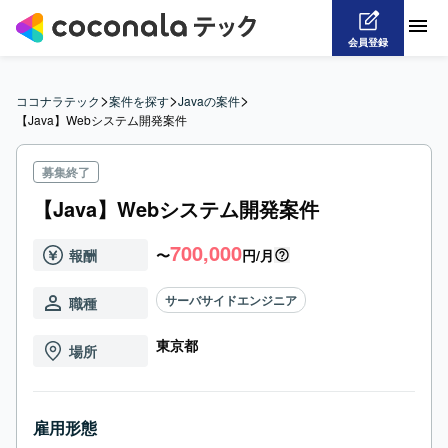
会員登録
>
>
>
ココナラテック
案件を探す
Javaの案件
【Java】Webシステム開発案件
募集終了
【Java】Webシステム開発案件
700,000
報酬
〜
円/月
サーバサイドエンジニア
職種
東京都
場所
雇用形態