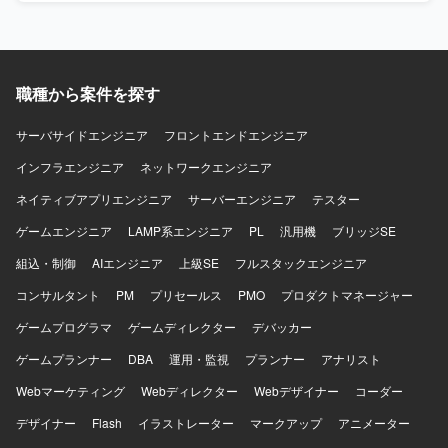
る人物像】 中堅から上級クラスとして、自走して開発を推
進できる方を求めています。お客様との技術的な会話や設
計方針の検討ができ、フットワーク軽くコミュニケーショ
ンを取りながら開発を進めていただける方を歓迎します。
【ポジションの魅力】 モダンな技術スタックを用いた貿易
職種から案件を探す
システム開発に長期で携わることができ、APIファーストな
開発スタイルのもとでバックエンドからフロントエンドま
サーバサイドエンジニア
フロントエンドエンジニア
で幅広い経験を積むことができます。 【開発環境】
インフラエンジニア
OpenAPI 3.0、YAML、Java 25、Spring Boot 3.5.x、
ネットワークエンジニア
PostgreSQL 17、jOOQ、REST API開発、React 18、
ネイティブアプリエンジニア
サーバーエンジニア
テスター
TypeScript、Vite、Chakra UI、Visual Studio Code、
GitHub、GitHub Actions、OpenAPI Generator（Swagger）
ゲームエンジニア
LAMP系エンジニア
PL
汎用機
ブリッジSE
を利用しています。
組込・制御
AIエンジニア
上級SE
フルスタックエンジニア
コンサルタント
PM
プリセールス
PMO
プロダクトマネージャー
ゲームプログラマ
ゲームディレクター
デバッカー
ゲームプランナー
DBA
運用・監視
プランナー
アナリスト
Webマーケティング
Webディレクター
Webデザイナー
コーダー
デザイナー
Flash
イラストレーター
マークアップ
アニメーター