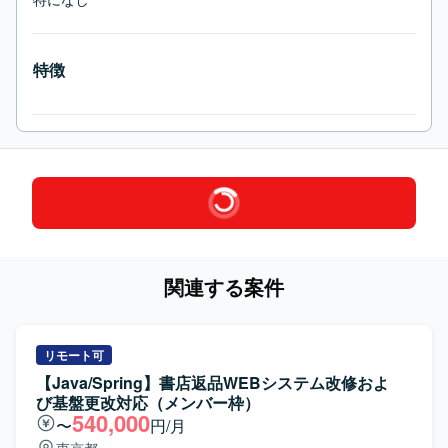
特徴
関連する案件
リモート可
【Java/Spring】書店返品WEBシステム改修およ
び基盤更改対応（メンバー枠）
540,000
〜
円/月