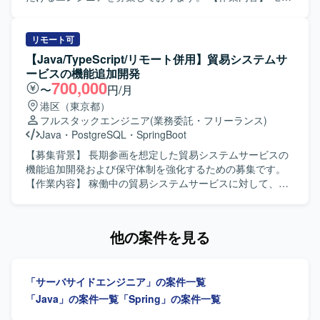
Webシステム開発環境です。
タリングシステムのクラウドサービス化に伴う設計および
開発をご担当いただきます。具体的には、基本設計、詳細
設計、テスト設計の実施、プログラミング、単体テスト、
リモート可
結合テストおよび総合テスト、リリース対応および各種ド
【Java/TypeScript/リモート併用】貿易システムサ
キュメント作成などを行っていただきます。開発では
ービスの機能追加開発
AI（Cloud Code）を活用して製造を実施していただきま
700,000
〜
円/月
す。 【求める人物像】 基本設計以降の工程を主体的に推進
港区（東京都）
し、周囲と積極的にコミュニケーションを取りながら業務
フルスタックエンジニア
(業務委託・フリーランス)
を進めていただける方を求めております。 【ポジションの
Java
・
PostgreSQL
・
SpringBoot
魅力】 クラウドサービス化という上流からリリースまで一
連の工程に携わることができ、AI（Cloud Code）を活用し
【募集背景】 長期参画を想定した貿易システムサービスの
た開発手法に取り組める環境です。長期的な参画を通じて
機能追加開発および保守体制を強化するための募集です。
クラウドおよびWebサービス開発に関する知見を深めてい
【作業内容】 稼働中の貿易システムサービスに対して、機
ただけます。 【開発環境】 JavaおよびSpringを用いたWeb
能追加開発および保守作業を行っていただきます。バック
システム開発環境での作業となります。SQLを用いたデー
エンドではJavaおよびSpring Bootを用いたREST APIの開
タベース操作や、必要に応じてAI（Cloud Code）を活用し
発、PostgreSQLとjOOQを利用した実装を行います。フロ
他の案件を見る
た開発を行っていただきます。
ントエンドではReactおよびTypeScript、Vite、Chakra UIを
用いた画面開発を行います。OpenAPI 3.0およびYAMLによ
るAPI仕様管理を行い、APIファーストな開発を進めていた
「サーバサイドエンジニア」の案件一覧
だきます。開発環境としてVisual Studio Code、GitHub、
GitHub Actions、OpenAPI Generator（Swagger）を利用
「Java」の案件一覧
「Spring」の案件一覧
し、継続的な開発・保守を推進していただきます。 【求め