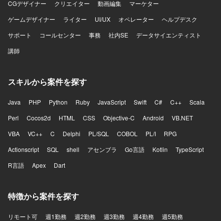
CGデザイナー
クリエイター
動画編集
マーケター
ゲームデザイナー
ライター
UI/UX
オペレーター
ヘルプデスク
サポート
コールセンター
事務
社内SE
データサイエンティスト
講師
スキルから案件を探す
Java
PHP
Python
Ruby
JavaScript
Swift
C#
C++
Scala
Perl
Cocos2d
HTML
CSS
Objective-C
Android
VB.NET
VBA
VC++
C
Delphi
PL/SQL
COBOL
PL/I
RPG
Actionscript
SQL
shell
アセンブラ
Go言語
Kotlin
TypeScript
R言語
Apex
Dart
特徴から案件を探す
リモート可
週1勤務
週2勤務
週3勤務
週4勤務
週5勤務