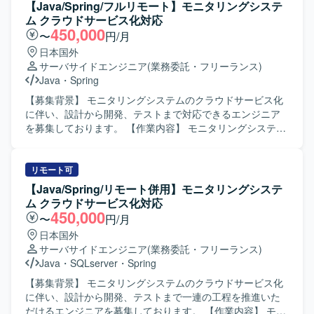
プロジェクトの流れやトラブルシュートのノウハウも習得
ただきます。 【求める人物像】 アジャイルな開発スタイル
【Java/Spring/フルリモート】モニタリングシステ
していただけます。 【開発環境】 Java／Springを用いた書
に柔軟に対応し、関係者と協調しながら主体的に開発を推
ム クラウドサービス化対応
店返品WEBシステムの既存環境上での開発および改修作業
進していただける方を求めています。 【ポジションの魅
450,000
〜
円/月
を行っていただきます。帳票テンプレート改修やWARデプ
力】 保険業向けの大規模なオープン系システム開発に携わ
日本国外
ロイ、テスト工程などを通じて、既存アプリケーションの
ることで、バックエンドからフロントエンドまで幅広い技
サーバサイドエンジニア
(業務委託・フリーランス)
保守開発に近い環境で作業していただきます。
術スタックを活用しながら、ITデリバリー環境の統合や効
Java
・
Spring
率化に貢献する経験を積むことができます。 【開発環境】
Java、Spring Boot、Node.js、JavaScript／TypeScript、
【募集背景】 モニタリングシステムのクラウドサービス化
React、Angular、Next.js、Linux環境
に伴い、設計から開発、テストまで対応できるエンジニア
を募集しております。 【作業内容】 モニタリングシステム
のクラウドサービス化に伴う設計・開発をご担当いただき
ます。 具体的には、基本設計、詳細設計、テスト設計の実
施、プログラミング、単体テスト、結合・総合テスト、リ
リモート可
リースおよび各種ドキュメント作成を行っていただきま
【Java/Spring/リモート併用】モニタリングシステ
す。開発ではAI（Cloud Code）を活用して製造を実施いた
ム クラウドサービス化対応
します。 【求める人物像】 主体的にコミュニケーションを
450,000
〜
円/月
取りながら業務を推進できる方を求めております。 【ポジ
日本国外
ションの魅力】 モニタリングシステムのクラウドサービス
サーバサイドエンジニア
(業務委託・フリーランス)
化という上流工程からリリースまで一連の工程に携わるこ
Java
・
SQLserver
・
Spring
とができ、設計からテストまで幅広い経験を積むことがで
きます。AI（Cloud Code）を活用した開発に関わること
【募集背景】 モニタリングシステムのクラウドサービス化
で、新しい開発手法にも触れていただけます。 【開発環
に伴い、設計から開発、テストまで一連の工程を推進いた
境】 Java、Spring、SQL、AI（Cloud Code）などを用いた
だけるエンジニアを募集しております。 【作業内容】 モニ