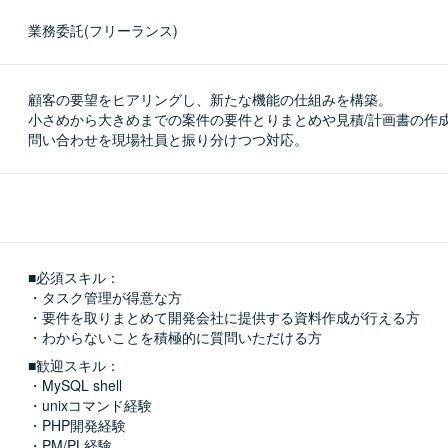
業務委託(フリーランス)
顧客の要望をヒアリングし、新たな機能の仕組みを構築。

小さめから大きめまでの案件の要件とりまとめや見積/計画書の作成
問い合わせを現場社員と振り分けつつ対応。
■必須スキル：
・タスク管理が得意な方

・要件を取りまとめて開発会社に提供する資料作成が行える方

・わからないことを積極的に質問いただける方
■歓迎スキル：
・MySQL shell

・unixコマンド経験

・PHP開発経験

・PM/PL経験
