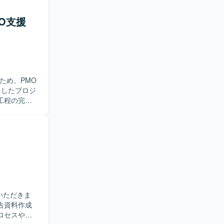
行システム
表、スケジュ
MO支援
更新、社内
合せに参加
合意形成を
自らキャッ
のコミュニ
ため、PMO
しいです。
える方を歓
工程の完了
よびレビュ
ことができ
可視化も担
、業務理解と
作成を通じ
環
けます。
・更新を行っ
いく計画で
告資料作成
ロセスやテ