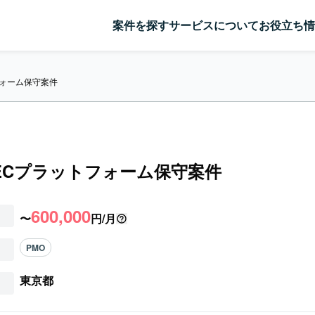
案件を探す
サービスについて
お役立ち情
フォーム保守案件
型ECプラットフォーム保守案件
600,000
〜
円/月
PMO
東京都