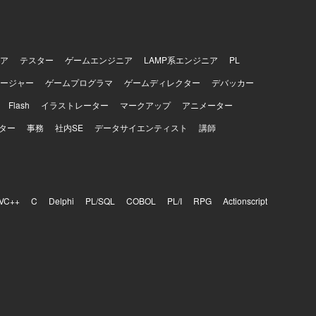
ア
テスター
ゲームエンジニア
LAMP系エンジニア
PL
ージャー
ゲームプログラマ
ゲームディレクター
デバッカー
Flash
イラストレーター
マークアップ
アニメーター
ター
事務
社内SE
データサイエンティスト
講師
VC++
C
Delphi
PL/SQL
COBOL
PL/I
RPG
Actionscript