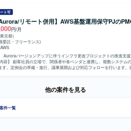
整備・改善、ドキュメント管理の統括もご担当いただきます。 【求める人物像】
る関係者に論理的かつ簡潔に説明し、迅速に取りまとめられる方を求め
業務へ取り組める方を歓迎します。 【ポジションの魅力】 大規模Web業務
ート可
ン開発において、プロジェクト運営全般を支援できます。 【開発環境】 Web業
/Aurora/リモート併用】AWS基盤運用保守PJのP
ーションです。
,000
円/月
東京都）
業務委託・フリーランス)
・
AWS
】 Auroraバージョンアップに伴うインフラ更改プロジェクトの推進支
ます。定例会の準備・進行、議事展開および対応フォローを行います。
し、遅延や課題発生時には原因確認と対策検討を支援します。各工程の
計、テスト計画、テスト結果、SI承認などのドキュメント作成・レビュ
他の案件を見る
る方を求めています。 【ポジションの魅力】 既存メンバーの支援を受
Oおよびプロジェクト推進のスキルを伸ばせます。 【開発環境】 AWS、
edmine、Excel、PowerPointを使用します。
の案件一覧