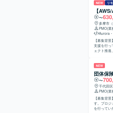
は、要件整
NEW
リモ
資料を踏ま
【AWS
ール表など
630
〜
説明資料や
し、提案内
多摩市（
サポートしていただきます。 【求め
PMO
(
ェクトを前
Aurora
チアップし
【募集背景
ケーション
支援を行っていただきます。 【作業
また、資料
ェクト推進
迎いたします。 【ポジションの魅力】 構想段階から参画し、要件定
に向けて、
上流フェー
ー対応を行
ます。EC
当していただきます。 【求める人物像】 関係者
NEW
システム理
き込みながら対応
団体保
て、経営層向
バーの支援
700
境】 Ba
〜
【開発環境】 
ていただく
千代田区
す。
PMO
(
【募集背景】 【作業内容】 団体保険システム開発案件におけるPMO業務をご担
す。プロジ
を行ってい