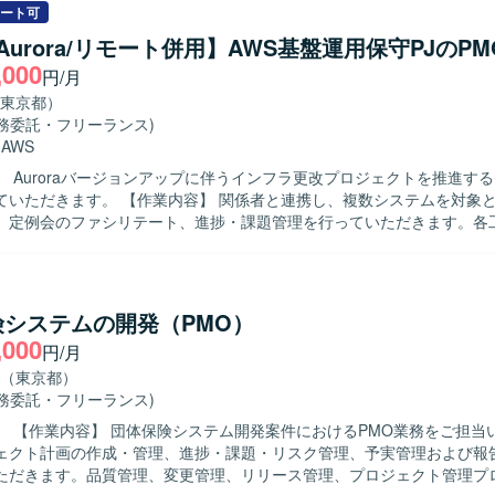
理資料や論点整理資料の作成、既存の構想資料やRFP、業務フロー、現
ート可
えた再要件整理を行っていただきます。また、課題管理表、ToDo管理
/Aurora/リモート併用】AWS基盤運用保守PJのP
各種管理資料の整備・更新、ベンダー比較表・見積比較表の作成および
,000
円/月
会議アジェンダの作成支援を行っていただきます。開発ベンダーとの打
容および見積内容のレビューや論点整理を行いながら、社内関係者との
東京都）
る人物像】 発注者側の立場を理解しつつ、主体的にプロジ
業務委託・フリーランス)
に進めていただける方を求めております。業務フローやシステム構成を
・
AWS
、抜け漏れのない要件整理や論点整理ができる方、ステークホルダーと
】 Auroraバージョンアップに伴うインフラ更改プロジェクトを推進する
を円滑に行い、社内調整や経営層向け説明をリードいただける方が望ま
内容】 関係者と連携し、複数システムを対象としたプロジ
作成や課題管理などの実務を厭わず、細やかなタスク管理を継続的に行
、定例会のファシリテート、進捗・課題管理を行っていただきます。各
義・ベンダー選定といった
基本設計、テスト計画、テスト結果、承認に関するドキュメント作成お
ズを主導的に支援いただけるため、発注者側PMOとしての経験を深める
っていただきます。Redmine等を用いた管理や、タスク・テスト状況の
と業務システム・基幹システムとの連携を含むプロジェクトであるため
と円滑に連携し、課題や遅延に対して周囲を巻
解の両面でスキルアップが可能です。また、社内説明資料や比較資料の
を検討・フォローできる方を求めています。 【ポジションの魅力】 既存メン
険システムの開発（PMO）
けのプレゼンテーションや意思決定支援の経験も積んでいただけます。 【開発
を受けながら、PMOおよびプロジェクト推進のスキルを伸ばしていただ
,000
cklogなどのタスク管理サービスを活用しながら、各種管理表や資料の作成
円/月
AWS、Aurora、Redmine、Excel、PowerPointを使用します。
想定です。詳細なシステム環境については、ベンダー選定後に確定して
（東京都）
業務委託・フリーランス)
当いただきま
ェクト計画の作成・管理、進捗・課題・リスク管理、予実管理および報
ただきます。品質管理、変更管理、リリース管理、プロジェクト管理プ