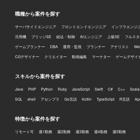
職種から案件を探す
サーバサイドエンジニア
フロントエンドエンジニア
インフラエンジ
汎用機
ブリッジSE
組込・制御
AIエンジニア
上級SE
フルスタ
ゲームプランナー
DBA
運用・監視
プランナー
アナリスト
W
CGデザイナー
クリエイター
動画編集
マーケター
ゲームデザイ
スキルから案件を探す
Java
PHP
Python
Ruby
JavaScript
Swift
C#
C++
Scala
SQL
shell
アセンブラ
Go言語
Kotlin
TypeScript
R言語
Ap
特徴から案件を探す
リモート可
週1勤務
週2勤務
週3勤務
週4勤務
週5勤務