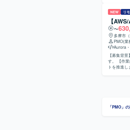
ンプレートの
立場の異な
主体的かつ積極的に
NEW
リモ
アプリケーショ
【AWS
務アプリケ
630
〜
多摩市（
PMO
(
Aurora
【募集背景
す。 【作業内容】 顧客社員の立場で、関係者や各ベンダと連携し、複数システムのプロジェク
トを推進し
管理を実施
て、基本設
います。 【求める人物像】 関係者と円滑にコミュニケーションを取り、タスクや課題を整理し
て分かりやすく共有でき
けながら、PM
Aurora、R
「PMO」