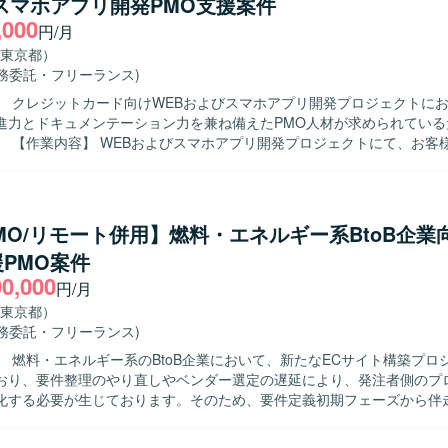
スマホアプリ開発PMO支援案件
,000
円/月
東京都）
業務委託・フリーランス)
】 クレジットカード向けWEBおよびスマホアプリ開発プロジェクトに
進力とドキュメンテーション力を兼ね備えたPMO人材が求められている
客様と伴走しな
ェクト推進を行って頂きます。 クライアント内での仕様調整、関係者か
コントロール、業務要件の資料化、課題管理、開発管理、ベンダー管理
す。 また、RFPや課題検討に関する資料、QA質疑や仕様検討に関する
テーション業務も担って頂きます。 【求める人物像】 主体的に情報を取り
PMO/リモート併用】燃料・エネルギー系BtoB企業
係者と円滑にコミュニケーションを図りながらタスクを推進できる方を
PMO案件
数の施策が並走する状況下でも関係性を整理しながら業務を進められる方
00,000
に取り組める方にマッチしたポジションです。 【ポジションの魅力】 大規模
円/月
よびスマホアプリ開発プロジェクトにおいて、上流から一連のプロジェク
東京都）
できます。 業務・事業側とシステム側の両方と関わりながら、要件整理
業務委託・フリーランス)
きる環境です。 【開発環境】 WEBおよびスマホアプリを対象とした
】 燃料・エネルギー系のBtoB企業において、新たなECサイト構築プロ
発プロジェクトとなり、複数ベンダーが参画する環境での開発・管理体
おり、要件整理のやり直しやベンダー選定の遅延により、発注者側のプ
化する必要が生じております。そのため、要件定義初期フェーズから伴
内容】 構想段階および要件整理中のプロジェクトに参画い
注者側PMOとしてプロジェクト全体の推進支援を行っていただきます。