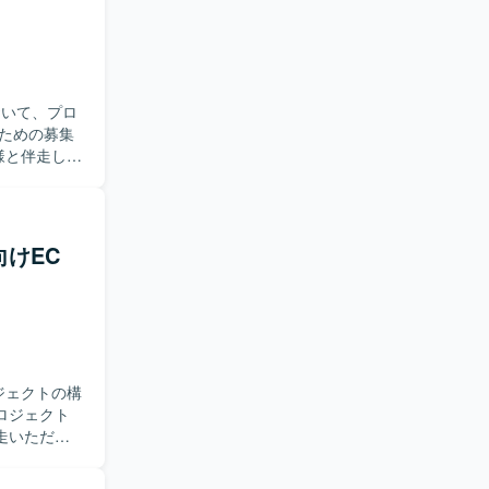
おいて、プロ
ための募集
らの情報収
などを担当
各種資料の作
向けEC
求めており
、ドキュメ
ト推進に関
や仕様調整
ジェクトの構
制となりま
ロジェクト
走いただけ
具体的に