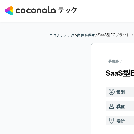
>
>
SaaS型ECプラット
ココナラテック
案件を探す
募集終了
SaaS
報酬
職種
場所