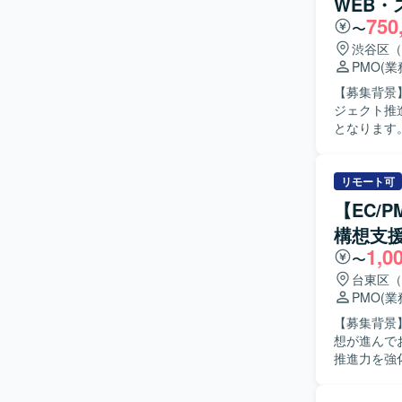
WEB・
750
〜
渋谷区（
PMO
(
【募集背景
ジェクト推
となります。 【作業内容】 WEBおよびスマホアプリ開発プロジェクトにて、お
がらプロジ
集、タスク
して頂きま
リモート可
成など、ドキュメン
【EC/
に行き、関
構想支援
ます。 複
1,0
ント作成に積極的
〜
なWEBお
台東区（
わることが
PMO
(
のスキルを高めることがで
【募集背景
システム開
想が進んで
す。
推進力を強
るPMOを募集しております。 【作業
ただき、発