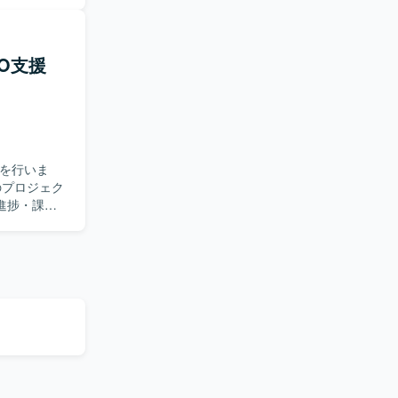
ています。
MO支援
援を行いま
進捗・課題
完了に向け
ー対応を行