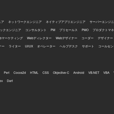
ニア
ネットワークエンジニア
ネイティブアプリエンジニア
サーバーエンジニ
ックエンジニア
コンサルタント
PM
プリセールス
PMO
プロダクトマネ
ebマーケティング
Webディレクター
Webデザイナー
コーダー
デザイナー
ナー
ライター
UI/UX
オペレーター
ヘルプデスク
サポート
コールセン
Perl
Cocos2d
HTML
CSS
Objective-C
Android
VB.NET
VBA
ex
Dart