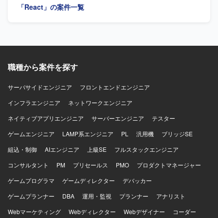
等
術スタックを活用しながら、ITデリバリー環境の統合や効
「React」の案件一覧
率化に貢献する経験を積むことができます。 【開発環境】
Java、Spring Boot、Node.js、JavaScript／TypeScript、
React、Angular、Next.js、Linux環境
職種から案件を探す
サーバサイドエンジニア
フロントエンドエンジニア
インフラエンジニア
ネットワークエンジニア
ネイティブアプリエンジニア
サーバーエンジニア
テスター
ゲームエンジニア
LAMP系エンジニア
PL
汎用機
ブリッジSE
組込・制御
AIエンジニア
上級SE
フルスタックエンジニア
コンサルタント
PM
プリセールス
PMO
プロダクトマネージャー
ゲームプログラマ
ゲームディレクター
デバッカー
ゲームプランナー
DBA
運用・監視
プランナー
アナリスト
Webマーケティング
Webディレクター
Webデザイナー
コーダー