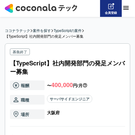
会員登録
>
>
>
ココナラテック
案件を探す
TypeScriptの案件
【TypeScript】社内開発部門の発足メンバー募集
募集終了
【TypeScript】社内開発部門の発足メンバ
ー募集
400,000
報酬
〜
円/月
サーバサイドエンジニア
職種
大阪府
場所