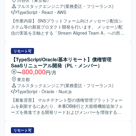
渋谷区（東京都）
フルスタックエンジニア
(業務委託・フリーランス)
TypeScript
・
React
・
AWS
【作業内容】 SNSプラットフォーム向けメッセージ配信シ
ステム等の新規プロダクト開発を行います。 メッセージ配
信の実装を主軸とする「Stream Aligned Team A」への所属
となります。 AIを使った仕様ベースの開発スタイル「Spec
Driven Development」による高速開発を行います。 担当範
囲は、リッチメニュー・ポップアップ画面作成、リアルタ
リモート可
イムチャット、配信用管理画面、LIFFアプリ構築等となり
【TypeScript/Oracle/基本リモート】債権管理
ます。 将来的なSaaS化を見据えた技術選定・設計・実装お
SaaSリニューアル開発（PL・メンバー）
よびサービスブラッシュアップを行います。
800,000
〜
円/月
東京都
フルスタックエンジニア
(業務委託・フリーランス)
TypeScript
・
Oracle
・
Nuxt.js
【募集背景】 マルチテナント型の債権管理プラットフォー
ムを刷新するにあたり、本番DB移行と大規模機能追加フェ
ーズを推進できる開発リードおよびメンバーを増強するた
めの募集です。 【作業内容】 既存の債権管理SaaSのリニ
ューアル開発に参画し、フロントエンド（Nuxt 3）および
バックエンド（Express.js）の設計・実装・レビューを行っ
リモート可