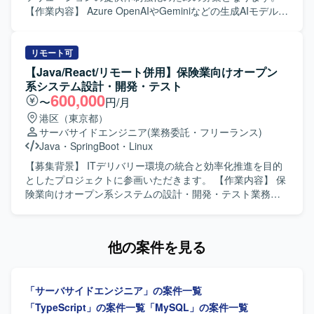
3）およびバックエンド（Node.js / Express.js）構成です。
模プロジェクトに参画でき、MES導入や現場帳票のシステ
【作業内容】 Azure OpenAIやGeminiなどの生成AIモデルを
DBはOracle 19Cを利用し、Docker / docker-compose によ
ム化といった上流から一連の工程に関わることができま
基盤とした、多数のプリセットプロンプトを備える非チャ
るコンテナ型の開発環境を採用しています。Git / GitHub
す。プロジェクトにはPM/PLやBPメンバーが複数参画して
ット形式の業務Webアプリケーションの開発・提供に携わ
Flow によるPRベースの開発プロセスと、Playwrightによる
おり、フォロー体制の中で製造業向けシステム開発の知見
っていただきます。 各企業の業務ニーズに最適化したWeb
リモート可
E2Eテストを組み合わせた品質管理体制を整備しています。
やスキルを体系的に習得できる環境です。 【開発環境】 フ
アプリケーションと独自開発のプラグインを組み合わせた
【Java/React/リモート併用】保険業向けオープン
ロントエンドはTypeScript（JavaScript）とVue.js、バック
ソリューションにおいて、要件定義や技術選定、基本設
系システム設計・開発・テスト
エンドはTypeScript（JavaScript）とNode.jsを用い、デー
計・詳細設計、フロントエンドおよびバックエンドの実
600,000
〜
円/月
タベースにPostgreSQL、インフラにAWSを利用した構成と
装、テスト、運用保守までを一貫してご担当いただきま
港区（東京都）
なっております。
す。 【求める人物像】 生成AI技術への関心が高く、新しい
サーバサイドエンジニア
(業務委託・フリーランス)
技術スタックの選定や検証に主体的に取り組んでいただけ
Java
・
SpringBoot
・
Linux
る方を求めています。顧客の業務課題を理解し、関係者と
円滑にコミュニケーションを取りながらソリューションを
【募集背景】 ITデリバリー環境の統合と効率化推進を目的
形にしていける方が望ましいです。 【ポジションの魅力】
としたプロジェクトに参画いただきます。 【作業内容】 保
生成AIを活用した業務Webアプリケーションの設計から運
険業向けオープン系システムの設計・開発・テスト業務を
用まで、フルスタックで一貫して関わることができるポジ
担当いただきます。バックエンド開発者として、アプリケ
ションです。Azure OpenAIやGeminiなどの最新の生成AIモ
ーションスペシャリストの役割も担いながら、ITデリバリ
デルや、TypeScript / React / Next.js / Python / FastAPIとい
ー環境の統合と効率化に向けたシステム開発に携わってい
他の案件を見る
ったモダンな技術スタックを活用しながら、業務効率化に
ただきます。 【求める人物像】 アジャイルな開発スタイル
直結するソリューション開発の経験を積んでいただけま
に柔軟に対応し、関係者と協調しながら主体的に開発を推
す。 【開発環境】 フロントエンド：TypeScript, React.js,
進していただける方を求めています。 【ポジションの魅
「サーバサイドエンジニア」の案件一覧
Next.js, Chakra UI, Playwright バックエンド：Python,
力】 保険業向けの大規模なオープン系システム開発に携わ
FastAPI, pytest AI/開発支援：GitHub Copilot, Claude Code
ることで、バックエンドからフロントエンドまで幅広い技
「TypeScript」の案件一覧
「MySQL」の案件一覧