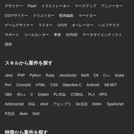
デザイナー
Flash
イラストレーター
マークアップ
アニメーター
CGデザイナー
クリエイター
動画編集
マーケター
ゲームデザイナー
ライター
UI/UX
オペレーター
ヘルプデスク
サポート
コールセンター
事務
社内SE
データサイエンティスト
講師
スキルから案件を探す
Java
PHP
Python
Ruby
JavaScript
Swift
C#
C++
Scala
Perl
Cocos2d
HTML
CSS
Objective-C
Android
VB.NET
VBA
VC++
C
Delphi
PL/SQL
COBOL
PL/I
RPG
Actionscript
SQL
shell
アセンブラ
Go言語
Kotlin
TypeScript
R言語
Apex
Dart
特徴から案件を探す