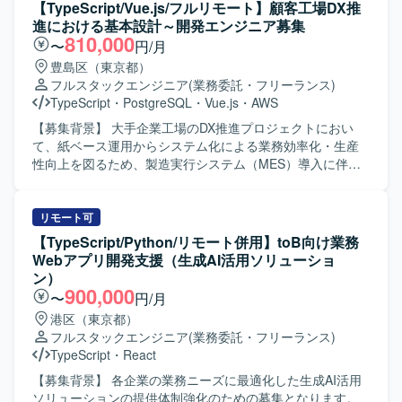
ていただきます。インメモリモックで稼働中のAPI群につい
【TypeScript/Vue.js/フルリモート】顧客工場DX推
て、Oracle 19C本番DBへの接続切り替えおよび全機能対応
進における基本設計～開発エンジニア募集
を主導していただきます。帳票ポータル、受注管理との連
810,000
〜
円/月
携機能、OEM切替機能などの次フェーズの要件定義や設計
豊島区（東京都）
にも関与していただきます。PLポジションでは、スケジュ
フルスタックエンジニア
(業務委託・フリーランス)
ール策定、進捗報告、ステークホルダーとの調整、
TypeScript
・
PostgreSQL
・
Vue.js
・
AWS
Playwrightを用いたE2Eテストやコードレビューを通じた品
質管理も担当していただきます。 【求める人物像】 既存の
【募集背景】 大手企業工場のDX推進プロジェクトにおい
設計やコードを理解した上で、改善点を主体的に提案・実
て、紙ベース運用からシステム化による業務効率化・生産
行できる方を求めています。DB移行やマルチテナント設計
性向上を図るため、製造実行システム（MES）導入に伴う
など難易度の高い技術課題に対して、リスクや優先度を整
開発体制を強化する背景がございます。 【作業内容】
理しながら着実に推進できる方が望ましいです。関係者と
TypeScriptを用いたWebアプリケーション開発をご担当いた
のコミュニケーションを円滑に行い、チーム全体を巻き込
だきます。製造実行システム（MES）導入フェーズにおけ
リモート可
みながら進行管理や品質向上に取り組める方を歓迎しま
る基本設計からテストまでの工程を担当し、必要に応じて
【TypeScript/Python/リモート併用】toB向け業務
す。 【ポジションの魅力】 マルチテナント型SaaSの中核
顧客との打合せにも参加いただきます。既に参画している
Webアプリ開発支援（生成AI活用ソリューショ
プロダクト刷新において、アプリケーション層からDB層ま
PM/PLおよびBPメンバーと連携しながら、現場帳票の業務
ン）
で幅広い技術要素に関わることができます。インメモリモ
を理解したうえでシステム要件への落とし込みや実装を進
900,000
〜
円/月
ックから本番DBへの切り替えや、大規模機能追加のスコー
めていただきます。 【求める人物像】 製造業の業務や現場
港区（東京都）
プ管理など、プロジェクトの要となるフェーズでリード経
帳票の役割を理解しながら、自ら主体的に課題を整理し提
フルスタックエンジニア
(業務委託・フリーランス)
験を積むことができます。フロントエンド・バックエンド
案・実装までつなげられる方を求めております。チームメ
TypeScript
・
React
双方のモダンな技術スタックに携わりながら、アーキテク
ンバーや顧客と円滑にコミュニケーションを取りつつ、基
チャやテスト戦略の設計にも踏み込める環境です。 【開発
本設計以降の工程を着実に推進いただける方が望ましいで
【募集背景】 各企業の業務ニーズに最適化した生成AI活用
環境】 TypeScript を用いたフロントエンド（Vue 3 / Nuxt
す。 【ポジションの魅力】 製造業の現場DXを推進する大規
ソリューションの提供体制強化のための募集となります。