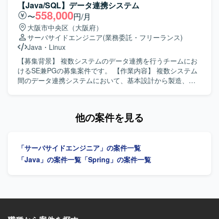
マイグレーションプロジェクトの中で、設計スキルおよび
にご対応いただきます。 【求める人物像】 JavaでのWebシ
【Java/SQL】データ連携システム
Javaを用いた開発スキルを磨くことができます。 【開発環
ステム開発において、一連の工程を自走して対応できる方
558,000
〜
円/月
境】 Java、SQLを用いたWebシステム開発環境を想定して
を求めております。状況に応じて周辺システムにも柔軟に
大阪市中央区（大阪府）
おります。FWを用いた開発となり、JSFなどのWebフレー
対応いただける方ですと望ましいです。 【ポジションの魅
サーバサイドエンジニア
(業務委託・フリーランス)
ムワークの知見を活かしていただけます。
力】 金融系の大規模なワークフローシステム開発に携わる
Java
・
Linux
ことができ、保全業務や新契約に関連する業務知識を習得
しながら、Javaを中心としたアプリケーション開発スキル
【募集背景】 複数システムのデータ連携を行うチームにお
を高めていただけます。 【開発環境】 Javaを用いたWebシ
けるSE兼PGの募集案件です。 【作業内容】 複数システム
ステム開発環境となり、状況によりVBA系の事務システム
間のデータ連携システムにおいて、基本設計から製造、テ
にもご対応いただきます。
ストまで一連の開発工程をご担当いただきます。Javaおよ
びSQLを用いて、連携ロジックの実装や改修を行っていた
だきます。 【求める人物像】 基本設計から製造、テストま
他の案件を見る
で自走して対応できる方を求めています。データ連携の特
性を理解し、丁寧に検証しながら開発を進められる方が望
ましいです。 【ポジションの魅力】 複数システムのデータ
「サーバサイドエンジニア」の案件一覧
連携を扱うため、幅広いシステムとの連携経験を積むこと
ができます。先々でPG等の増員が予定されており、長期的
「Java」の案件一覧
「Spring」の案件一覧
に継続しながらスキルアップが期待できる環境です。 【開
発環境】 Java、SQL（PL/SQLやストアド）、Linux、
Biz/Browser などを用いた開発環境です。