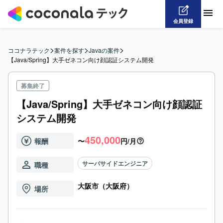
会員登録
>
>
>
ココナラテック
案件を探す
Javaの案件
【Java/Spring】大手ゼネコン向け顔認証システム開発
募集終了
【Java/Spring】大手ゼネコン向け顔認証
システム開発
450,000
報酬
〜
円/月
サーバサイドエンジニア
職種
大阪市（大阪府）
場所