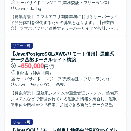
サーバサイドエンジニア
(業務委託・フリーランス)
Java
・
Spring
【募集背景】 スマホアプリ開発業務におけるサーバーサイ
ド開発体制を強化するための募集となります。 【作業内
容】 スマホアプリと連携するサーバーサイドの設計から製
造、テストまで一貫してご対応いただきます。 RestAPIの
設計・実装や既存Javaコードのリファクタリングを行って
いただきます。 Git/GitHubを用いたチーム開発環境下で、
リモート可
レビューやソース管理を行いながら開発を進めていただき
【Java/PostgreSQL/AWS/リモート併用】運航系
ます。 Dockerを用いたサーバーサイドアプリケーションの
データ基盤ポータルサイト構築
コンテナ環境構築や動作確認を実施していただきます。
650,000
〜
円/月
【求める人物像】 設計からテストまで主体的に対応できる
川崎市（神奈川県）
方を求めております。 チームメンバーとコミュニケーショ
サーバサイドエンジニア
(業務委託・フリーランス)
ンを取りながら開発を進められる方を歓迎いたします。 既
Java
・
PostgreSQL
・
AWS
存コードの改善やリファクタリングに前向きに取り組める
方ですと望ましいです。 【ポジションの魅力】 サーバーサ
【募集背景】 運航系システムや重量管理システム、整備系
イド開発の上流から下流まで一貫して携わることができ、
システムなどで管理されている運航系情報を統合し、運航
設計力・実装力ともに経験を積んでいただけます。
便単位や機材単位で横串に参照できる新たなデータ基盤と
RestAPIやDockerなどモダンなサーバーサイド技術を活かし
ポータルサイトを構築するためのプロジェクトになりま
つつ、継続的な改善にも関わっていただけます。 【開発環
す。 【作業内容】 運航系のデータ基盤を新たに構築し、運
境】 JavaおよびSpring Frameworkを用いたサーバーサイド
航系データを横串で参照するポータルサイトを新規開発し
リモート可
開発を行います。 Git/GitHubによるバージョン管理のも
ていただきます。各種データはDWHであるBluelake上に作
【Java/SQL/リモート併用】地銀向けPKGマイグレ