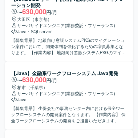
と、Dockerを利用したコンテナ環境で開発・テストを実施
成し、Snowflakeを通じてデータを参照する仕組みを実装し
ーション開発
いたします。
ていただきます。また、要件定義から本番リリースまでの
630,000
〜
円/月
工程に参画し、詳細設計以降の工程を中心にご対応いただ
大田区（東京都）
きます。構築時にはAI適用の検討にも関与していただきま
サーバサイドエンジニア
(業務委託・フリーランス)
す。 【求める人物像】 要件定義から本番リリースまでの長
Java
・
SQLserver
期プロジェクトの中で、詳細設計以降の工程を一人称で主
体的に進めていただける方を求めています。新たなデータ
【募集背景】 地銀向け窓販システムPKGのマイグレーショ
基盤やポータルサイト構築に興味を持ち、関係者と協調し
ン案件において、開発体制を強化するための増員募集とな
ながら開発を進めていただける方が望ましいです。 【ポジ
ります。 【作業内容】 地銀向け窓販システムPKGのマイグ
ションの魅力】 全体規模が1000人月超となる大規模プロジ
レーション業務に携わっていただきます。現行PKGをベー
ェクトに参画し、運航系データ基盤およびポータルサイト
スに、基本設計からリリースまで一連の工程をご担当いた
の新規構築に携わることができます。Snowflakeなどの
だきます。参画後にPKG固有の仕様を習得いただきなが
【Java】金融系ワークフローシステム Java開発
DWH技術やAI適用の検討にも関わることで、新しい技術要
ら、設計・開発・テスト・リリース準備までを一貫して対
630,000
〜
円/月
素に触れながらスキルアップを図ることができます。 【開
応していただきます。 【求める人物像】 与えられたタスク
柏市（千葉県）
発環境】 Java、SQL（PostgreSQL）、AWS、Snowflake、
を一人称で主体的に進められる方を求めております。既存
サーバサイドエンジニア
(業務委託・フリーランス)
Bluelakeを中心とした環境で開発していただきます。
PKGの仕様をキャッチアップしながら、自身で調査・判断
Java
しつつ開発を進められる方、チームメンバーと円滑にコミ
ュニケーションを取りながら業務を進行できる方が望まし
【募集背景】 生保会社の事務センター内における保全ワー
いです。 【ポジションの魅力】 金融機関向け大規模PKGマ
クフローシステムの開発案件となります。 【作業内容】 保
イグレーションの上流からリリースまでを経験できる案件
全ワークフローシステムの開発をご担当いただきます。
です。PKGの仕様を参画後に習得できるため、金融業務や
JavaでのWebシステム開発を中心に、状況に応じて新契約
PKG開発に関する知識を深めることができます。長期的な
WFLや事務系システム（VBA系）の対応なども幅広く柔軟