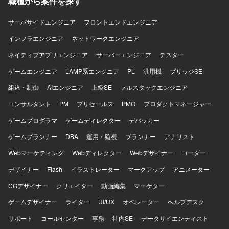
職種から案件を探す
サーバサイドエンジニア
フロントエンドエンジニア
インフラエンジニア
ネットワークエンジニア
ネイティブアプリエンジニア
サーバーエンジニア
テスター
ゲームエンジニア
LAMP系エンジニア
PL
汎用機
ブリッジSE
組込・制御
AIエンジニア
上級SE
フルスタックエンジニア
コンサルタント
PM
プリセールス
PMO
プロダクトマネージャー
ゲームプログラマ
ゲームディレクター
デバッカー
ゲームプランナー
DBA
運用・監視
プランナー
アナリスト
Webマーケティング
Webディレクター
Webデザイナー
コーダー
デザイナー
Flash
イラストレーター
マークアップ
アニメーター
CGデザイナー
クリエイター
動画編集
マーケター
ゲームデザイナー
ライター
UI/UX
オペレーター
ヘルプデスク
サポート
コールセンター
事務
社内SE
データサイエンティスト