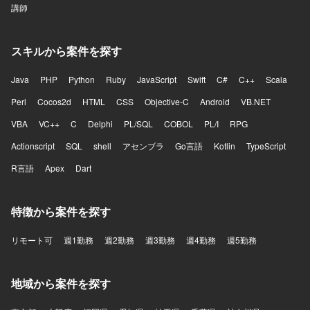
講師
スキルから案件を探す
Java
PHP
Python
Ruby
JavaScript
Swift
C#
C++
Scala
Perl
Cocos2d
HTML
CSS
Objective-C
Android
VB.NET
VBA
VC++
C
Delphi
PL/SQL
COBOL
PL/I
RPG
Actionscript
SQL
shell
アセンブラ
Go言語
Kotlin
TypeScript
R言語
Apex
Dart
特徴から案件を探す
リモート可
週1勤務
週2勤務
週3勤務
週4勤務
週5勤務
地域から案件を探す