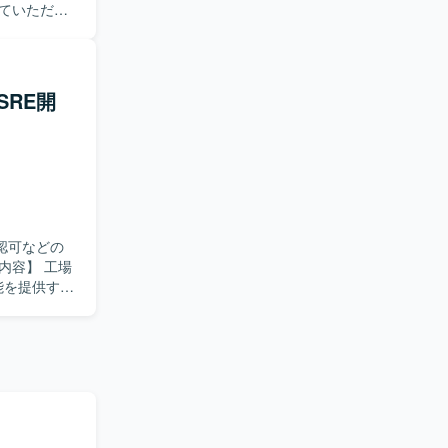
ていただき
で開発を行って
ていただき
【求め
めていま
 現場ヒアリ
SRE開
があり、行
を俯瞰した
じて、インフ
認可などの
能を提供する
率の改善を
す。業務で
入、運用改
Anthos、
ます。
がら、SREやプ