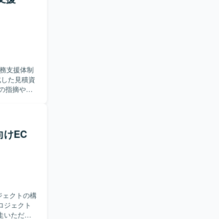
業務支援体制
の指摘や是
況の確認や
援を実施し
ント作成支
、ご自身で
向けEC
求めており
活躍いただ
です。 開
深めていた
ジェクトの構
ロジェクト
走いただけ