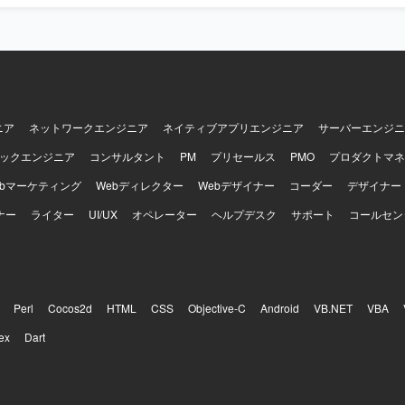
エンジニアリングの知見を深めることができます。 【開発環境】 インフラ基
ス、GCP、AWS コンテナ：Docker、Kubernetes、OpenShift、Anth
 バージョン管理：GitLab 使用技術：VictoriaMetrics、Grafana、Backst
、Vaultなどを利用しています。
ニア
ネットワークエンジニア
ネイティブアプリエンジニア
サーバーエンジニ
ックエンジニア
コンサルタント
PM
プリセールス
PMO
プロダクトマネ
ebマーケティング
Webディレクター
Webデザイナー
コーダー
デザイナー
ナー
ライター
UI/UX
オペレーター
ヘルプデスク
サポート
コールセン
Perl
Cocos2d
HTML
CSS
Objective-C
Android
VB.NET
VBA
ex
Dart