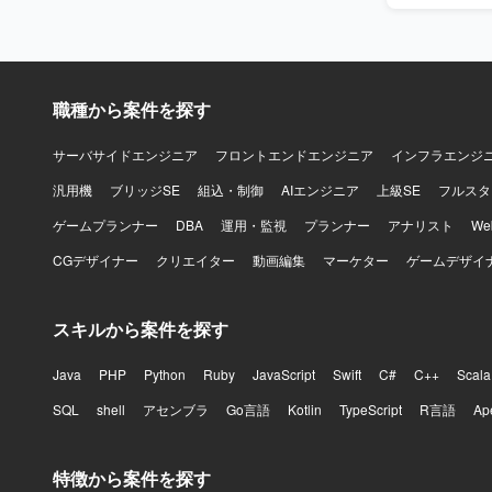
ラットフォーム
盤：オンプレミ
OS：Linux
Rancher
職種から案件を探す
サーバサイドエンジニア
フロントエンドエンジニア
インフラエンジ
汎用機
ブリッジSE
組込・制御
AIエンジニア
上級SE
フルスタ
ゲームプランナー
DBA
運用・監視
プランナー
アナリスト
W
CGデザイナー
クリエイター
動画編集
マーケター
ゲームデザイ
スキルから案件を探す
Java
PHP
Python
Ruby
JavaScript
Swift
C#
C++
Scala
SQL
shell
アセンブラ
Go言語
Kotlin
TypeScript
R言語
Ap
特徴から案件を探す