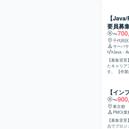
るPMOを募集しております。 【作業
ただき、発
は、要件整
【Jav
資料を踏ま
要員募
ール表など
700
説明資料や
〜
し、提案内
千代田区
サポートしていただきます。 【求め
サーバサ
ェクトを前
Java
・
A
チアップし
【募集背景
ケーション
たキャリア
また、資料
す。 【作業内容】 既存キャリアアップシステムから新システムへのデータ移行に関する詳細設
迎いたします。 【ポジションの魅力】 構想段階から参画し、要件定
計および実
上流フェー
DB論理設
ます。EC
やLinux環境
システム理
【インフ
の仕様やデ
て、経営層向
900
〜
ングルール
境】 Ba
ュニケーシ
東京都
ていただく
す。 【ポジションの魅力】 建設業界全体の労働環境改善や生産性向上に直結する大規模システ
PMO
(
す。
ムの再構築
【募集背景
デルを理解
点でプロジェクト