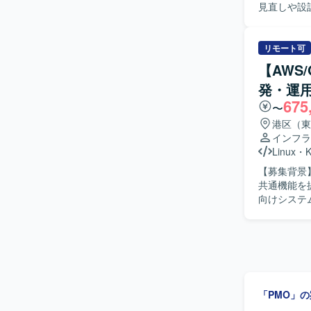
できます。 【開発環境】 言語はJava、React、データベースはAmazon Aurora PostgreSQL、
見直しや設
OSはRed 
ます。 各
おります。
ます。 PM
る人物像】
リモート可
す。 ルー
【AWS
ングを自ら
発・運
動力と学習意欲が高
675
ロセスやド
〜
PMOとし
港区（東
ラ領域の知見を広く深めて
インフラ
用に関わる
Linux
・
K
【募集背景
共通機能を提
向けシステ
共通基盤の
目的として
は要件を満
善まで幅広く担当していただき
主体的に調査・検証
びGCP、AW
「PMO」
K3sなど
Victoria