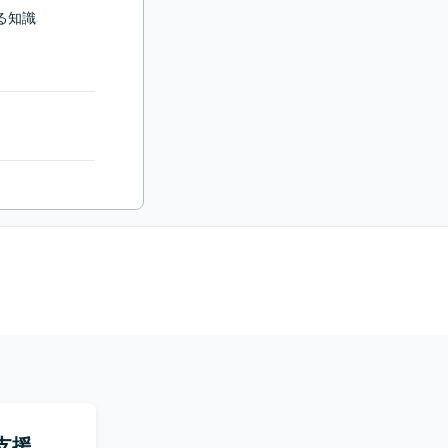
る知識

支援