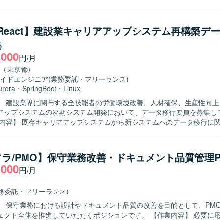
内容】 構想段階および要件整理中のプロジェクトに参画い
注者側PMOとしてプロジェクト全体の推進支援を行っていただきます。
理資料や論点整理資料の作成、既存の構想資料やRFP、業務フロー、現
a/React】建設業キャリアアップシステム再構築デ
えた再要件整理を行っていただきます。また、課題管理表、ToDo管理
集
各種管理資料の整備・更新、ベンダー比較表・見積比較表の作成および
,000
会議アジェンダの作成支援を行っていただきます。開発ベンダーとの打
円/月
容および見積内容のレビューや論点整理を行いながら、社内関係者との
（東京都）
る人物像】 発注者側の立場を理解しつつ、主体的にプロジ
イドエンジニア
(業務委託・フリーランス)
に進めていただける方を求めております。業務フローやシステム構成を
urora
・
SpringBoot
・
Linux
、抜け漏れのない要件整理や論点整理ができる方、ステークホルダーと
】 建設業界に関与する全技能者の労働環境改善、人材確保、生産性向上
を円滑に行い、社内調整や経営層向け説明をリードいただける方が望ま
アップシステムの次期システム開発において、データ移行要員を募集し
作成や課題管理などの実務を厭わず、細やかなタスク管理を継続的に行
義・ベンダー選定といった
装を担当していただきます。n:1、n:mのマッピング等を含む複雑な仕
ズを主導的に支援いただけるため、発注者側PMOとしての経験を深める
計を踏まえたデータ移行処理の実装および検証を実施していただきます。
と業務システム・基幹システムとの連携を含むプロジェクトであるため
を用いた移行作業とその検証を行っていただきます。 【求める人物像】 システム
解の両面でスキルアップが可能です。また、社内説明資料や比較資料の
ラ/PMO】保守業務改善・ドキュメント品質管理P
ータ構造を自ら積極的に理解しようとする姿勢があり、複雑なデータ構
けのプレゼンテーションや意思決定支援の経験も積んでいただけます。 【開発
,000
円/月
を整理しながら着実に実装を進めていただける方を求めております。関
cklogなどのタスク管理サービスを活用しながら、各種管理表や資料の作成
ョンを取りながら、品質と効率の両立を意識して作業いただける方が望
想定です。詳細なシステム環境については、ベンダー選定後に確定して
業務委託・フリーランス)
にデータ移行の専門家として携わっていただけます。新旧システム双方
】 保守業務における設計やドキュメント品質の改善を目的として、PM
しながら移行設計を行うため、DB設計やデータ利活用に関する知見を
全体を推進していただくポジションです。 【作業内容】 必要に応じた設計の