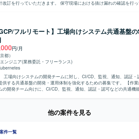
計改訂を行っていただきます。 保守現場における抜け漏れの確認を行っ
Hat Enterprise Linux、フレームワークはSpring Bootを利用した環境
技術チームが作成する運用手順書の進捗管理、レビュー、修正対応を行っ
O的な横断視点でプロジェクト全体を把握し、改善を推進していただきます。 
 大量の仕様書やドキュメントを読み解き内容を正しく理解できる方を求
チンワークにとどまらず、状況に応じて柔軟に動ける方を求めています。
/GCP/フルリモート】工場向けシステム共通基盤の
行える行動力をお持ちの方を求めています。 官公庁プロジェクトの経験
用
い方はよりご活躍いただけます。 【ポジションの魅力】 保守現場の業務プ
,000
キュメント品質の改善に主体的に関わることができ、プロジェクト全体
円/月
ての経験を積むことができます。 設計見直しや運用手順書整備などを通
京都）
いただけます。 【開発環境】 インフラ全般に関する知識や保守・運
エンジニア
(業務委託・フリーランス)
ドキュメントが対象となります。
ubernetes
】 工場向けシステムの開発チームに対し、CI/CD、監視、通知、認証・
供する共通基盤の開発・運用体制を強化するための募集です。 【作業内容】 工場
ムの開発チーム向けに、CI/CD、監視、通知、認証・認可などの共通機
開発・運用を担当していただきます。開発チームの生産性向上や開発効
、SRE領域を中心とした基盤の設計・構築・改善に携わっていただきま
たすためにOSSを積極的に活用しており、各種OSSの調査・検証から導
他の案件を見る
ます。 【求める人物像】 新しい技術やOSSに興味を持ち、自ら
を進められる方を求めています。 【ポジションの魅力】 オンプレミスおよ
Sといったマルチクラウド環境上で、DockerやKubernetes、OpenShift、
の案件一覧
コンテナ技術を活用した共通基盤の設計・構築・運用に携わることができ
MetricsやGrafana、Backstage、Rancher、VaultなどのOSSを活用しな