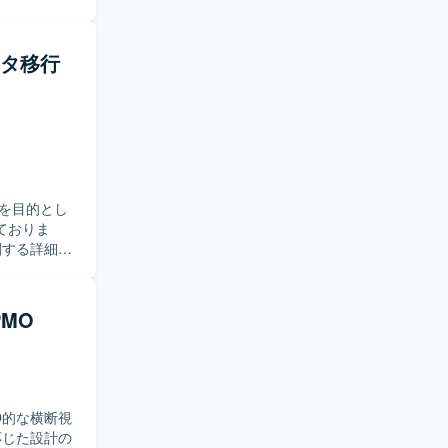
具体的に
行システム
ータ移行
表、スケジュ
更新、社内
合せに参加
合意形成を
自らキャッ
のコミュニ
を目的とし
しいです。
ておりま
える方を歓
様を理解し、
ことができ
また、SQL
、業務理解と
作成を通じ
MO
造やマッピ
環
係者とコミ
・更新を行っ
ましいで
いく計画で
のデータモ
O的な横断視
深めることが