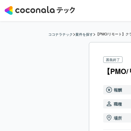
>
>
【PMO/リモート】
ココナラテック
案件を探す
募集終了
【PMO
報酬
職種
場所