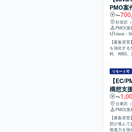
PMO案
700
〜
杉並区（
PMO
(
Java
・
S
【募集背景
を強化するための支援
料、WBS
正・効率化
課題・懸案
ていただき
リモート可
援も行って
【EC/
の設計・製造・テ
構想支援
なコミュニ
1,0
ます。 ま
〜
ける環境です。 【ポジションの魅力】 大規模な年金システムにおけ
台東区（
でプロジェ
PMO
(
発ベンダー
【募集背景
だけます。 【開発環境】 年金向けWebシステムを対象としたJavaおよびSQLベースのシステム
想が進んで
開発プロジ
推進力を強