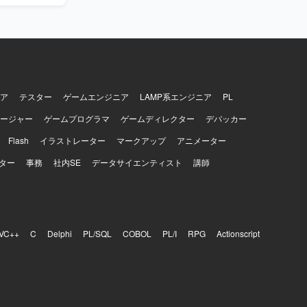
os、K3s
age、
ア
テスター
ゲームエンジニア
LAMP系エンジニア
PL
ージャー
ゲームプログラマ
ゲームディレクター
デバッカー
Flash
イラストレーター
マークアップ
アニメーター
ター
事務
社内SE
データサイエンティスト
講師
VC++
C
Delphi
PL/SQL
COBOL
PL/I
RPG
Actionscript