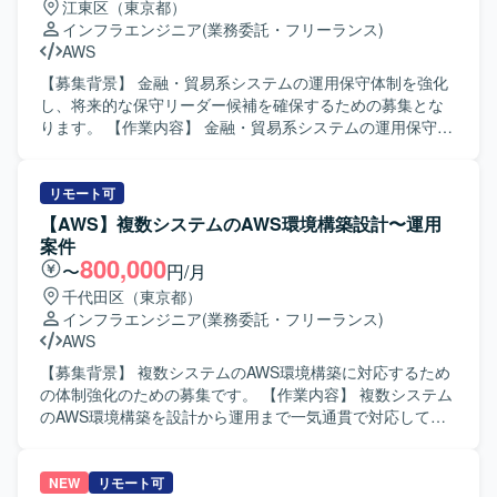
江東区（東京都）
ます。 【ポジションの魅力】 自動車オークションという大
インフラエンジニア
(業務委託・フリーランス)
規模な業務システムの新規構築フェーズに参画でき、AWS
AWS
およびIaCの実務経験を幅広く積むことができます。マルチ
ベンダー環境での調整業務を通じて、上流工程やコミュニ
【募集背景】 金融・貿易系システムの運用保守体制を強化
ケーションスキルも強化していただけます。 【開発環境】
し、将来的な保守リーダー候補を確保するための募集とな
AWS環境上でのIaCを用いたインフラ構築を行っていただき
ります。 【作業内容】 金融・貿易系システムの運用保守を
ます。TerraformやEKSなどのサービスを利用する可能性が
ご担当いただきます。具体的には、AWS上で稼働中のシス
あります。
テムに対する資材リリースやシステムレポート作成などの
定常作業を実施していただきます。また、既知インシデン
リモート可
ト発生時の一時対応として、関係者への連絡やディスパッ
【AWS】複数システムのAWS環境構築設計〜運用
チ、手順に沿ったリカバリ対応、課題表への登録などを行
案件
っていただきます。加えて、問題調査や課題対応、基盤の
800,000
〜
円/月
追加開発への関与、運用保守チームで新規システムを運用
千代田区（東京都）
移管で受け入れる際のレビューや開発チームとのやり取り
インフラエンジニア
(業務委託・フリーランス)
などにも携わっていただきます。さらに、追加開発時にお
AWS
ける自チームメンバーの管理や対外チームとのコミュニケ
ーションを担っていただく場合があります。 【求める人物
【募集背景】 複数システムのAWS環境構築に対応するため
像】 AWS環境での運用保守に主体的に取り組み、インシデ
の体制強化のための募集です。 【作業内容】 複数システム
ント対応や課題解決に責任感を持って対応していただける
のAWS環境構築を設計から運用まで一気通貫で対応してい
方を求めています。チームメンバーや対外チームとのコミ
ただきます。主にフロント業務として顧客折衝やアプリチ
ュニケーションを円滑に行いながら、将来的に保守リーダ
ームとの調整を行っていただきます。手が空く場合は、チ
ー的なポジションを担う意欲のある方が望ましいです。
ーム内の目標管理の一環としてセキュリティツール活用の
NEW
リモート可