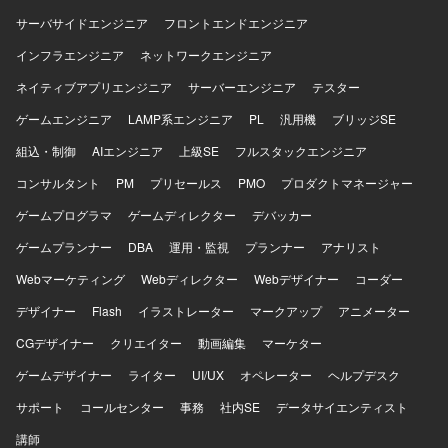
サーバサイドエンジニア
フロントエンドエンジニア
インフラエンジニア
ネットワークエンジニア
ネイティブアプリエンジニア
サーバーエンジニア
テスター
ゲームエンジニア
LAMP系エンジニア
PL
汎用機
ブリッジSE
組込・制御
AIエンジニア
上級SE
フルスタックエンジニア
コンサルタント
PM
プリセールス
PMO
プロダクトマネージャー
ゲームプログラマ
ゲームディレクター
デバッカー
ゲームプランナー
DBA
運用・監視
プランナー
アナリスト
Webマーケティング
Webディレクター
Webデザイナー
コーダー
デザイナー
Flash
イラストレーター
マークアップ
アニメーター
CGデザイナー
クリエイター
動画編集
マーケター
ゲームデザイナー
ライター
UI/UX
オペレーター
ヘルプデスク
サポート
コールセンター
事務
社内SE
データサイエンティスト
講師