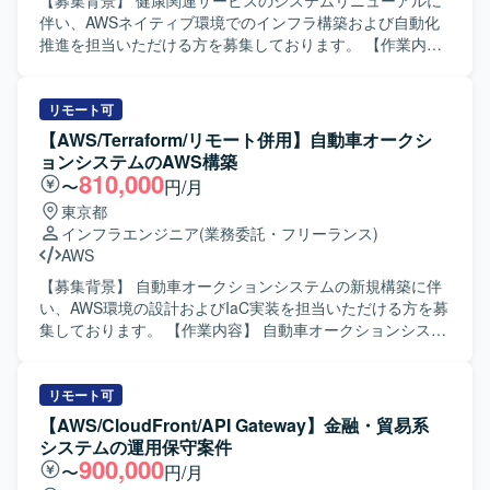
【募集背景】 健康関連サービスのシステムリニューアルに
伴い、AWSネイティブ環境でのインフラ構築および自動化
推進を担当いただける方を募集しております。 【作業内
容】 POC推進をご担当いただきます。 開発環境およびITa
／ITb／ST環境の構築を行っていただきます。 Github
Actionsを用いた自動ビルド／デプロイ／テスト設定（ECR
リモート可
連携）を実施していただきます。 Lambdaを用いた大量受
【AWS/Terraform/リモート併用】自動車オークシ
検の自動テスト推進を行っていただきます。 その他、メン
ョンシステムのAWS構築
バー向けの展開資料作成を行っていただきます。 【求める
810,000
〜
円/月
人物像】 チーム内外と円滑にコミュニケーションを取りな
東京都
がら、主体的に業務を推進いただける方を求めておりま
インフラエンジニア
(業務委託・フリーランス)
す。 【ポジションの魅力】 AWSネイティブなサーバーレス
AWS
アーキテクチャにおけるインフラ構築や自動化の知見を深
めることができます。 要件定義から運用保守まで一連の工
【募集背景】 自動車オークションシステムの新規構築に伴
程に関わることで、上流から下流まで幅広い経験を積むこ
い、AWS環境の設計およびIaC実装を担当いただける方を募
とができます。 【開発環境】 サーバーレス（AWSネイティ
集しております。 【作業内容】 自動車オークションシステ
ブ）環境上で、Github Actionsなどを用いた自動化を行って
ム向けのAWS基盤において、基本設計からIaC開発、単体テ
いただきます。
ストまでをご担当いただきます。状況に応じて、結合テス
ト以降の工程もお願いすることがあります。また、マルチ
リモート可
ベンダー体制での新規構築案件のため、他ベンダーとの仕
【AWS/CloudFront/API Gateway】金融・貿易系
様調整も行っていただきます。 【求める人物像】 クラウド
システムの運用保守案件
環境の設計やIaCによる構築に主体的に取り組み、関係者と
900,000
〜
円/月
連携しながら仕様調整を進めていただける方を求めており