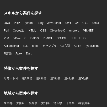
スキルから案件を探す
Java
PHP
Python
Ruby
JavaScript
Swift
C#
C++
Scala
Perl
Cocos2d
HTML
CSS
Objective-C
Android
VB.NET
VBA
VC++
C
Delphi
PL/SQL
COBOL
PL/I
RPG
Actionscript
SQL
shell
アセンブラ
Go言語
Kotlin
TypeScript
R言語
Apex
Dart
特徴から案件を探す
リモート可
週1勤務
週2勤務
週3勤務
週4勤務
週5勤務
地域から案件を探す
東京都
大阪府
福岡県
愛知県
埼玉県
千葉県
神奈川県