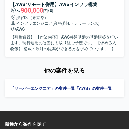
【ポジションの魅力】 金融・貿易系システムというミッシ
リーダ業務も担当していただきます。 【求める人物像】 顧
【AWS/リモート併用】AWSインフラ構築
ョンクリティカルな領域で、AWSを中心としたモダンなイ
客やアプリチームとのコミュニケーションを円滑に進めら
900,000
〜
円/月
ンフラ環境の運用保守に携わることができます。定常作業
れる方を求めています。チーム内の目標管理にも主体的に
渋谷区（東京都）
だけでなく、問題調査や課題対応、基盤の追加開発、新規
関わり、リーダーシップを発揮していただける方です。
インフラエンジニア
(業務委託・フリーランス)
システムの運用移管レビューなど、幅広い業務を通じて経
【ポジションの魅力】 AWS環境構築において設計から運用
AWS
験を積むことができ、将来的には保守リーダーとしてマネ
まで一貫して携わることで、上流から下流まで幅広い経験
ジメントや対外折衝にも関わっていただけるポジションで
を積むことができます。フロント業務やチーム内の目標管
【募集背景】 【作業内容】 AWS共通基盤の基盤構築を行い
す。 【開発環境】 AWS上のインフラ環境で、ECS
理にも関わることで、技術面だけでなくマネジメントやリ
ます。現行運用の改善にも取り組む予定です。 【求める人
Fargate、CloudFront、API Gateway、EC2、RDS、VPCな
ーダーシップのスキルも高めていただけます。 【開発環
物像】 構成・設計の提案ができる方を求めています。 【ポ
どを利用したWeb3層システムの運用保守を行っています。
境】 AWSを中心としたクラウド環境でのシステム構築およ
ジションの魅力】 AWS共通基盤の構築および運用改善に携
び運用となります。
わることができます。 【開発環境】 AWS
CloudFormation、Terraform、IAM、WAF、Security Hub、
他の案件を見る
Amazon GuardDuty、CloudWatchを使用します。
「サーバーエンジニア」の案件一覧
「AWS」の案件一覧
職種から案件を探す