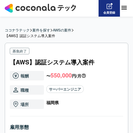
会員登録
>
>
>
ココナラテック
案件を探す
AWSの案件
【AWS】認証システム導入案件
募集終了
【AWS】認証システム導入案件
550,000
報酬
〜
円/月
サーバーエンジニア
職種
福岡県
場所
雇用形態