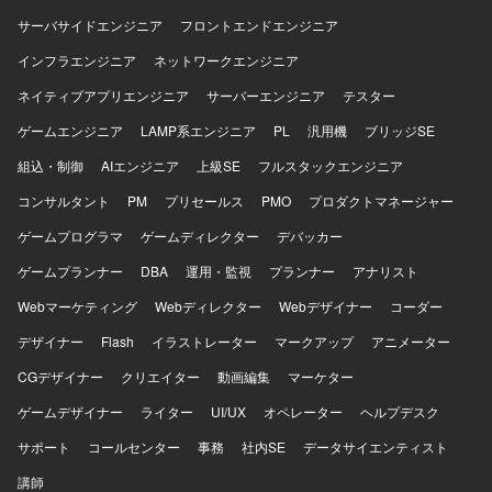
サーバサイドエンジニア
フロントエンドエンジニア
インフラエンジニア
ネットワークエンジニア
ネイティブアプリエンジニア
サーバーエンジニア
テスター
ゲームエンジニア
LAMP系エンジニア
PL
汎用機
ブリッジSE
組込・制御
AIエンジニア
上級SE
フルスタックエンジニア
コンサルタント
PM
プリセールス
PMO
プロダクトマネージャー
ゲームプログラマ
ゲームディレクター
デバッカー
ゲームプランナー
DBA
運用・監視
プランナー
アナリスト
Webマーケティング
Webディレクター
Webデザイナー
コーダー
デザイナー
Flash
イラストレーター
マークアップ
アニメーター
CGデザイナー
クリエイター
動画編集
マーケター
ゲームデザイナー
ライター
UI/UX
オペレーター
ヘルプデスク
サポート
コールセンター
事務
社内SE
データサイエンティスト
講師