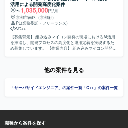
す。 【求める人物像】 コミュニケーションスキルが高く、
活用による開発高度化案件
周囲と連携しながら主体的に作業内容を把握し、検討や調
1,035,000
〜
円/月
整を行いつつ推進していける方を求めています。オブジェ
京都市南区（京都府）
クト指向を理解し、設計意図を踏まえて開発を進められる
PL
(業務委託・フリーランス)
方が望ましいです。 【ポジションの魅力】 医療装置開発と
VC++
いう社会的意義の高いプロジェクトにおいて、ミドル層開
発の上流から試験まで一貫して携わることができます。
【募集背景】 組み込みマイコン開発の現場におけるAI活用
C++による開発経験やUML設計、GoogleTestやAstahなどの
を推進し、開発プロセスの高度化と運用定着を実現するた
ツール利用経験を活かしながら、長期的にスキルアップで
め募集しています。 【作業内容】 組み込みマイコン開発に
きる環境です。 【開発環境】 開発環境はWindows、実機環
おける課題整理、構造把握、改善方針の策定を行います。
境はμITRONとなります。主な使用言語はC++およびCで
AI開発支援ツールを開発工程へ組み込むための設計、AI出力
す。UMLドキュメント作成ツールとしてAstahを利用する場
の品質担保設計、PoCから本番適用条件の定義および運用
他の案件を見る
合があります。
定着を推進します。あわせて、進捗・課題・品質管理を行
い、現場と管理職の橋渡しを担います。 【求める人物像】
組み込み開発の制約を理解したうえでAI活用を工程へ落と
「サーバサイドエンジニア」の案件一覧
「C++」の案件一覧
し込み、PoCで終わらせず本番運用まで推進できる方を求
めています。関係者への説明力と資料化力をお持ちの方を
歓迎します。 【ポジションの魅力】 設計から実装、レビュ
ー、テスト・デバッグまでの開発プロセス全体を対象に、
チームで再現可能なAI活用の運用モデル構築に携われま
す。 【開発環境】 GitHub Copilot、Microsoft Copilot、
職種から案件を探す
Claude CodeなどのAI開発支援ツールを活用します。