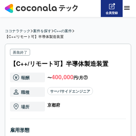
会員登録
>
>
>
ココナラテック
案件を探す
C++の案件
【C++/リモート可】半導体製造装置
募集終了
【C++/リモート可】半導体製造装置
400,000
報酬
〜
円/月
サーバサイドエンジニア
職種
京都府
場所
雇用形態