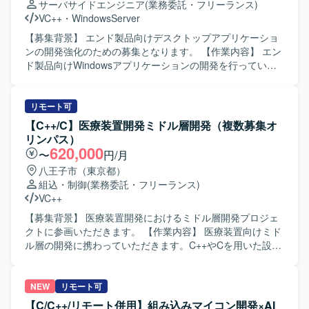
サーバサイドエンジニア
(業務委託・フリーランス)
技術などを実務を通じて習得・強化していただけます。上
VC++
・
WindowsServer
流工程から一貫して関わることで、ソフトウェア全体の構
造理解も深めていただけます。 【開発環境】 C++および
【募集背景】 エンド製品向けデスクトップアプリケーショ
Visual Studioを用いた組込ソフトウェア開発環境での作業と
ンの開発強化のための募集となります。 【作業内容】 エン
なります。Linux環境での開発やテスト環境構築、Qtや画像
ド製品向けWindowsアプリケーションの開発を行っていた
処理ライブラリなどを利用するケースもございます。
だきます。 具体的には、エンド製品の実現可能性調査を行
い、要件定義、外部設計からテストまでの一連の開発工程
を担当していただきます。 【求める人物像】 仕様や要件を
リモート可
踏まえて主体的に設計・実装・テストまで推進していただ
【C++/C】医療装置開発ミドル層開発（複数募集オ
ける方を求めております。 【ポジションの魅力】 要件定義
リンパス）
からテストまで、上流から下流まで一貫して携わることが
620,000
〜
円/月
でき、デスクトップアプリケーション開発の経験を幅広く
八王子市（東京都）
積むことができます。 【開発環境】 Windows環境でC++お
組込・制御
(業務委託・フリーランス)
よびC#を用いたデスクトップアプリケーション開発となり
VC++
ます。WPFを用いた画面開発も行っていただきます。
【募集背景】 医療装置開発におけるミドル層開発プロジェ
クトに参画いただきます。 【作業内容】 医療装置向けミド
ル層の開発に携わっていただきます。C++やCを用いた設計
および実装、結合試験までの一連の開発工程を担当してい
ただきます。作業内容の把握や検討、関係者との調整を行
いながら、開発を実施・推進していただきます。UMLを用
NEW
リモート可
いた設計やドキュメント作成にも取り組んでいただきま
【C/C++/リモート併用】組み込みマイコン開発×AI