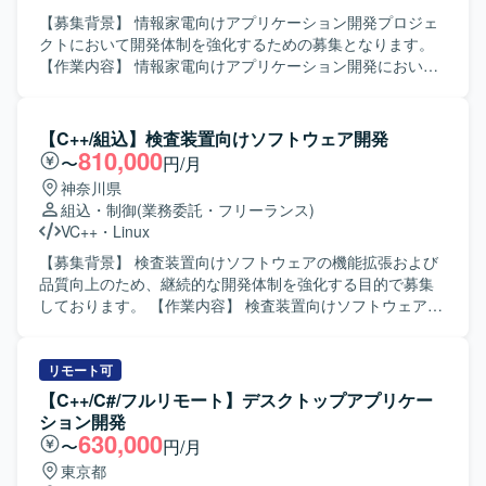
【募集背景】 情報家電向けアプリケーション開発プロジェ
クトにおいて開発体制を強化するための募集となります。
【作業内容】 情報家電向けアプリケーション開発におい
て、詳細設計から開発、単体・結合・総合テストまで一連
の工程をご担当いただきます。発生したバグの解析および
修正も行っていただきます。 【求める人物像】 コミュニケ
【C++/組込】検査装置向けソフトウェア開発
ーションを取りながら協調して作業を進められる方を求め
810,000
〜
円/月
ております。自ら課題を見つけ主体的に行動しながら品質
神奈川県
向上に取り組んでいただける方が望ましいです。 【ポジシ
組込・制御
(業務委託・フリーランス)
ョンの魅力】 情報家電向けのプロダクト開発に携わること
VC++
・
Linux
で、ユーザーに近い領域での開発経験を積むことができま
す。C/C++を用いた開発スキルに加え、リアルタイム通信や
【募集背景】 検査装置向けソフトウェアの機能拡張および
Audio処理などの知識を身に付ける機会があります。 【開発
品質向上のため、継続的な開発体制を強化する目的で募集
環境】 C/C++、Visual Studio、GitHub（Git）などを用いた
しております。 【作業内容】 検査装置向けソフトウェアの
開発環境となります。
基本設計から実装、テストまで一連の工程をご担当いただ
きます。組込ソフトウェアとしてデバイスやメモリ、カメ
ラなどハードウェアとの連携や制御を行う機能の開発を進
リモート可
めていただきます。 【求める人物像】 主体的に課題を発見
【C++/C#/フルリモート】デスクトップアプリケー
し行動できる方、周囲と円滑にコミュニケーションを取り
ション開発
ながら開発を進められる方を求めております。 【ポジショ
630,000
〜
円/月
ンの魅力】 検査装置という専門性の高い領域で、組込開発
東京都
スキルやマルチスレッドプログラミング、画像処理関連の