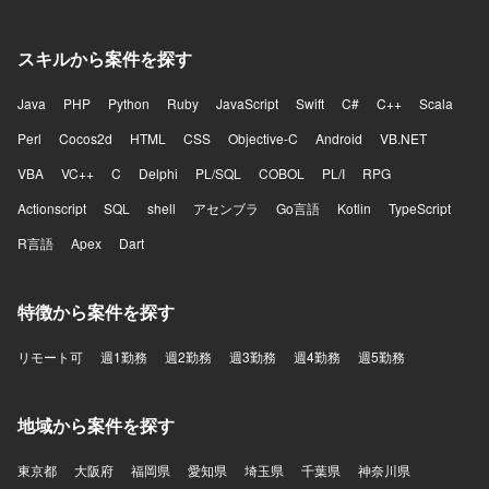
スキルから案件を探す
Java
PHP
Python
Ruby
JavaScript
Swift
C#
C++
Scala
Perl
Cocos2d
HTML
CSS
Objective-C
Android
VB.NET
VBA
VC++
C
Delphi
PL/SQL
COBOL
PL/I
RPG
Actionscript
SQL
shell
アセンブラ
Go言語
Kotlin
TypeScript
R言語
Apex
Dart
特徴から案件を探す
リモート可
週1勤務
週2勤務
週3勤務
週4勤務
週5勤務
地域から案件を探す
東京都
大阪府
福岡県
愛知県
埼玉県
千葉県
神奈川県