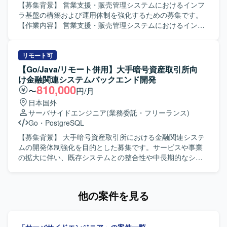
Excel VBAなど既存のスキルを活かしつつ、テストプロセス
【募集背景】 営業支援・販売管理システムにおけるインフ
や品質向上に意欲的に取り組んでいただける方です。 【ポ
ラ基盤の構築および運用体制を強化するための募集です。
ジションの魅力】 保険業界向けのオープン系システム開発
【作業内容】 営業支援・販売管理システムにおけるインフ
に携わることで、ドメイン知識とアジャイル開発の経験を
ラ構築および運用支援をご担当いただきます。AWS・
同時に深めていただけます。設計・開発からテストまで一
AliCloud・Azure上でのサーバー運用、アプリケーションお
連の工程に関わることで、アプリケーションスペシャリス
よびJP1ジョブのデプロイ、GrafanaやCloudWatchを用いた
リモート可
トとしてのスキルを幅広く磨いていただけます。 【開発環
監視運用、Webシステム開発環境の構築・保守運用、SQL
【Go/Java/リモート併用】大手暗号資産取引所向
境】 Excel VBAを用いた開発環境を中心に、Linux環境など
Serverの保守運用などを行っていただきます。 【求める人
け金融関連システムバックエンド開発
のオープン系技術を組み合わせたシステム開発およびテス
物像】 主体的に課題解決へ取り組める方、自ら考え行動し
810,000
〜
円/月
トを実施します。
つつ周囲と連携しながら業務を推進できる方、新しい技術
日本国外
に積極的にチャレンジできる方を求めています。 【ポジシ
サーバサイドエンジニア
(業務委託・フリーランス)
ョンの魅力】 複数のクラウドプラットフォーム上でのサー
Go
・
PostgreSQL
バー運用や監視運用、デプロイ業務を通じて、インフラ構
築から運用まで一貫した経験を積むことができる環境で
【募集背景】 大手暗号資産取引所における金融関連システ
す。大規模なシステム基盤の運用ノウハウやIaCなどの最新
ムの開発体制強化を目的とした募集です。サービスや事業
技術に触れながらスキルアップを図ることができます。
の拡大に伴い、既存システムとの整合性や中長期的なシス
【開発環境】 AWS、AliCloud、Azure、Windows Server、
テム構成、品質や性能を考慮しながら開発を推進できるエ
Microsoft SQL Server、JP1、Grafana、CloudWatch、Git、
ンジニアが必要となっております。現在の開発チームを技
Terraform、Ansible、PowerShell、GitHub Actionsなどの環
術面から支援し、設計、技術判断、関係者調整、実装を横
他の案件を見る
境で業務を行います。
断して担えるミドル〜シニアクラスのバックエンドエンジ
ニアを求めております。 【作業内容】 大手暗号資産取引所
における金融関連システムのバックエンド設計・開発を行