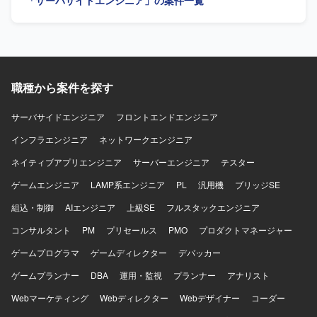
「サーバサイドエンジニア」の案件一覧
っていただきます。クライアントや関係部署と連携した要
件整理、要件定義を行い、ビジネス要件や金融要件から技
術要件への落とし込みを担っていただきます。既存システ
ムを踏まえたアーキテクチャや技術方針の検討、各種サー
ビスや外部システムとのAPI連携、システムの品質、性能、
可用性、信頼性の向上に取り組んでいただきます。技術課
職種から案件を探す
題の発見・整理・解決、チームメンバーへの技術支援、設
計レビュー・コードレビュー、監視や障害対応、運用改善
などもお任せいたします。 【求める人物像】 仕事へのエネ
サーバサイドエンジニア
フロントエンドエンジニア
ルギー量が高く前のめりで取り組める方を求めておりま
インフラエンジニア
ネットワークエンジニア
す。指示待ちではなく自ら課題を見つけて動き、不明点や
懸念点を早い段階で共有できる方を歓迎いたします。コミ
ネイティブアプリエンジニア
サーバーエンジニア
テスター
ュニケーション量が多くレスポンスが早い方、リモート環
ゲームエンジニア
境でも進捗や考えを適切に共有できる方、プロジェクトや
LAMP系エンジニア
PL
汎用機
ブリッジSE
チームの成果にコミットできる方を想定しています。設計
組込・制御
AIエンジニア
上級SE
フルスタックエンジニア
と実装の両方に向き合い、異なる専門性を持つ関係者と建
設的に合意形成できる方、既存システムや過去の意思決定
コンサルタント
PM
プリセールス
PMO
プロダクトマネージャー
の背景を理解しつつ現実的な改善案を考えられる方を求め
ゲームプログラマ
ゲームディレクター
デバッカー
ております。金融や暗号資産領域を主体的に学ぶ意思があ
り、ブロックチェーンに興味と覚悟を持って向き合える方
ゲームプランナー
DBA
運用・監視
プランナー
アナリスト
がフィットいたします。 【ポジションの魅力】 大手暗号資
Webマーケティング
産取引所の金融関連システム開発に関与し、金融レベルの
Webディレクター
Webデザイナー
コーダー
品質、セキュリティ、性能、信頼性が求められる本番開発