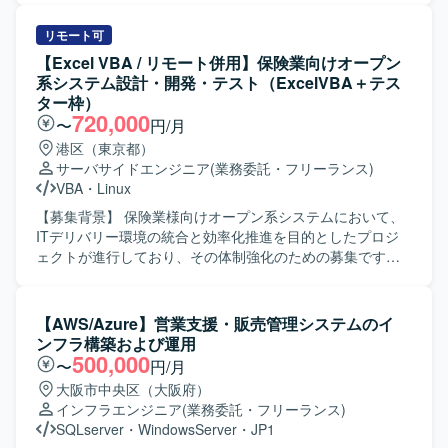
業務を推進し、周囲と連携しながら改善提案や運用高度化
のプロジェクトです。 【作業内容】 現行の物流システムを
に取り組んでいただける方が望ましいです。 【ポジション
上位システムから分離し、独立したサービスとして稼働さ
リモート可
の魅力】 高セキュリティ環境における基盤再構築および運
せるためのシステム設計・開発・テストを行っていただき
【Excel VBA / リモート併用】保険業向けオープン
用移管の上流から携わることができ、JP1およびIaCを活用
ます。また、物流システム刷新に向けた要件定義・設計・
系システム設計・開発・テスト（ExcelVBA＋テス
した運用設計・構築の経験を深めることができます。顧客
開発・テストを一貫して対応していただきます。 【求める
ター枠）
との直接コミュニケーションを通じて、要件定義や課題解
人物像】 チームとのコミュニケーションを大切にできる方
720,000
〜
円/月
決のスキルも伸ばせるポジションです。 【開発環境】
を求めています。長期間参画いただける方、多種多様な課
港区（東京都）
Talend を用いたマスタデータ連携基盤、高セキュリティ環
題に対して主体的に取り組める方、新しい技術への学習意
サーバサイドエンジニア
(業務委託・フリーランス)
境（SDPF）上でのAnsibleによるIaCベースの基盤構築、お
欲が高い方、周りを巻き込み積極的に意見を提示いただけ
VBA
・
Linux
よびJP1-IM／JP1-AJSによる監視・ジョブ管理を利用いた
る方を歓迎します。 【ポジションの魅力】 次世代物流シス
します。
テムの中核となる領域に上流工程から携わることができ、
【募集背景】 保険業様向けオープン系システムにおいて、
モノリシックな基幹システムからの脱却や生成AIの活用な
ITデリバリー環境の統合と効率化推進を目的としたプロジ
ど、新しい技術やアーキテクチャに取り組む機会があるプ
ェクトが進行しており、その体制強化のための募集です。
ロジェクトです。 【開発環境】 Javaを用いたWebアプリケ
【作業内容】 保険業様向けオープン系システムの設計・開
ーション開発環境で、物流システム領域の業務システム開
発・テスト業務をご担当いただきます。Excel VBAによる開
発に携わっていただきます。
発や、Webアプリケーション、モバイルアプリケーショ
【AWS/Azure】営業支援・販売管理システムのイ
ン、APIを対象としたテスト計画の作成およびテスト実施を
ンフラ構築および運用
行っていただきます。アジャイルデリバリーモデルに基づ
500,000
〜
円/月
き、スプリントテストへの参画を通じて品質向上に貢献し
大阪市中央区（大阪府）
ていただきます。 【求める人物像】 生命保険分野の業務知
インフラエンジニア
(業務委託・フリーランス)
識を活かしながら、アジャイル開発環境で主体的に設計・
SQLserver
・
WindowsServer
・
JP1
開発・テストに取り組んでいただける方を求めています。