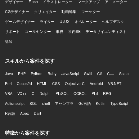
デザイナー
Flash
イラストレーター
マークアップ
アニメーター
に携わっていただけます。多くのユーザーや資産を扱う大
規模サービスの開発経験を積み、複雑な既存システムを踏
CGデザイナー
クリエイター
動画編集
マーケター
まえた設計や改善に関与できる環境です。設計や技術選定
ゲームデザイナー
ライター
UI/UX
オペレーター
ヘルプデスク
など上流工程への関与が可能で、バックエンドエンジニア
として専門性を高めながら、FinTechやWeb3領域に本気で
サポート
コールセンター
事務
社内SE
データサイエンティスト
踏み込んでいただけます。テックリードやアーキテクトに
講師
近い役割を経験でき、実装だけでなくプロジェクトやチー
ム全体に影響を与えられるポジションです。金融、暗号資
産、システム設計を横断した知見を身につけていただけま
スキルから案件を探す
す。 【開発環境】 バックエンド開発が中心であり、Goを
中心としたサーバーサイド開発を行っております。RESTful
APIやWebSocketを用いた各種サービスや外部システムとの
Java
PHP
Python
Ruby
JavaScript
Swift
C#
C++
Scala
連携、PostgreSQLやMySQL、Redis等のデータベースを利
Perl
Cocos2d
HTML
CSS
Objective-C
Android
VB.NET
用した開発を行います。クラウド環境やコンテナ環境上で
システムを構築し、GitHub等を用いた開発管理を行ってお
VBA
VC++
C
Delphi
PL/SQL
COBOL
PL/I
RPG
ります。生成AIを含む各種開発ツールも活用しながら開発
Actionscript
を進めております。
SQL
shell
アセンブラ
Go言語
Kotlin
TypeScript
R言語
Apex
Dart
特徴から案件を探す