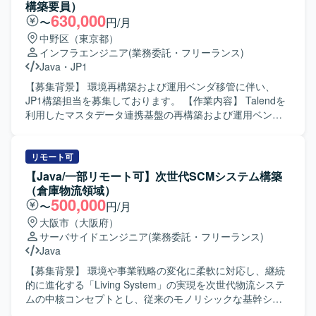
構築要員）
630,000
〜
円/月
中野区（東京都）
インフラエンジニア
(業務委託・フリーランス)
Java
・
JP1
【募集背景】 環境再構築および運用ベンダ移管に伴い、
JP1構築担当を募集しております。 【作業内容】 Talendを
利用したマスタデータ連携基盤の再構築および運用ベンダ
移管に向けた作業をご担当いただきます。高セキュリティ
環境上で、AnsibleによるIaCベースの基盤構築・運用を行い
ます。 JP1-IM担当の方には、JP1-IMによる監視設計・構
リモート可
築、REST／Ping／プロセス／リソース監視設定、イベント
【Java/一部リモート可】次世代SCMシステム構築
監視およびWebhook連携設定、環境別運用ルール整理
（倉庫物流領域）
（DEV／DR／本番）、環境構築・テスト・運用設計・運用
500,000
〜
円/月
ツール開発支援などをお任せいたします。 JP1-AJS担当の
大阪市（大阪府）
方には、Service起動停止・運転再開、系切替・LB片寄せ、
サーバサイドエンジニア
(業務委託・フリーランス)
リグレッション試験やハッシュ比較によるマスタ正常性確
Java
認、処理時間推移・Java-GC推移・JOB実行時短時間性能
推移の確認、ログローテや性能情報収集の実行処理、バッ
【募集背景】 環境や事業戦略の変化に柔軟に対応し、継続
クアップなどをお任せいたします。 【求める人物像】 顧客
的に進化する「Living System」の実現を次世代物流システ
と直接コミュニケーションを取りながら、要件確認や課題
ムの中核コンセプトとし、従来のモノリシックな基幹シス
整理を主体的に進められる方を求めております。自走して
テムからシンプルで柔軟性の高いシステムへ刷新するため