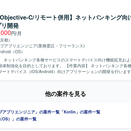
リのユーザー体験向上に関心を持ち、デザインシステムを理解したうえ
方を求めています。 【ポジションの魅力】 大規模なECサービスのス
ンアプリ開発に携わることで、Flutterを活用したクロスプラットフォー
t/Objective-C/リモート併用】ネットバンキング
実践経験を積むことができます。 【開発環境】 Flutterを用いたスマート
プリ開発
リ開発環境となります。
,000
円/月
京都）
ブアプリエンジニア
(業務委託・フリーランス)
ndroid（OS）
】 ネットバンキング各種サービスのスマートデバイス向け機能拡充およ
目的としております。 【作業内容】 ネットバンキング各種サービスに
ートデバイス（iOS/Android）向けアプリケーションの開発を行いま
テストまで一連の工程をご担当いただきます。また、開発に関連する各
 【求める人物像】 モバイルアプリ開発において主体的に設計
テストまで対応できる方を求めております。関係者とコミュニケーショ
他の案件を見る
ユーザビリティを意識した開発ができる方を歓迎いたします。 【ポジションの魅
系ネットバンキングサービスの開発に関わることで、大規模なユーザーを
アプリ開発経験を積むことができます。iOS/Androidいずれかの専門
ブアプリエンジニア」の案件一覧
「Kotlin」の案件一覧
も深めていただけます。 【開発環境】 iOS/Android向けモバイルアプ
bjective-C、Swiftを用いた開発が想定されます）。
id（OS）」の案件一覧