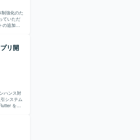
体制強化のた
トの追加・
ら、仕様調
の設計やテ
アプリ開
める方が望
トのエンハ
d開発の知見
ectureを意
ンハンス対
ter を用
ただく想定で
ニケーショ
クラムベー
スト、改善