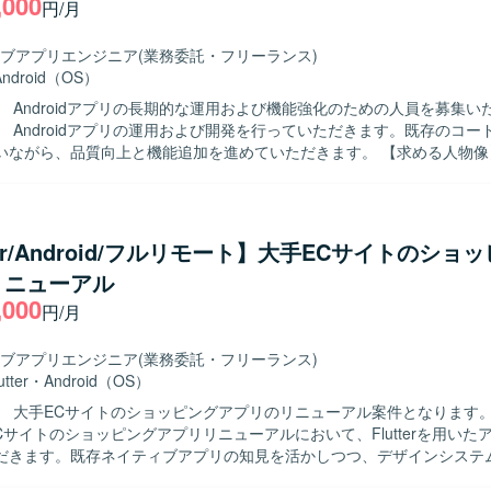
,000
円/月
ュニケーションを取りながら、自ら課題を発見し解決に向けて主体的に
ます。新しい技術や開発手法への関心が高く、生成AIなどの新しい取り
だける方が望ましいです。 【ポジションの魅力】 金融領域の証券取引シ
ブアプリエンジニア
(業務委託・フリーランス)
わる資産管理スマホアプリ開発に携わることで、ドメイン知見とモバイ
Android（OS）
方を高めていただけます。Flutter を中心としたクロスプラットフォ
】 Androidアプリの長期的な運用および機能強化のための人員を募集い
Iを活用した開発プロセスを経験できる環境です。スクラムによる短い開
】 Androidアプリの運用および開発を行っていただきます。既存のコー
からリリースまでの一連の流れを継続的に経験できる点も魅力です。 【開発環
がら、品質向上と機能追加を進めていただきます。 【求める人物像】 自発的に
tter（モバイル）、Kotlin（BFF）を中心とした構成で、アジャイル（ス
方を求めております。協調性を持ち、円滑なコミュニケーションができ
ります。約3週間ごとのリリースサイクルで継続的な機能追加と改善を
。既存のコードに対して主体的に改善提案ができる方にご活躍いただけます
魅力】 長期的な運用と開発を通じて、Androidアプリケーションの改善
できる環境です。既存コードの改善提案を行うことで、設計や品質向上
tter/Android/フルリモート】大手ECサイトのショ
ーション開発環境にて、MVVMアーキテク
リニューアル
た開発を行います。
,000
円/月
ブアプリエンジニア
(業務委託・フリーランス)
utter
・
Android（OS）
 大手ECサイトのショッピングアプリのリニューアル案件となります。 【作業
Cサイトのショッピングアプリリニューアルにおいて、Flutterを用いた
だきます。既存ネイティブアプリの知見を活かしつつ、デザインシステ
能改修、品質向上に向けた開発業務を行っていただきます。 【求める人物像】 モ