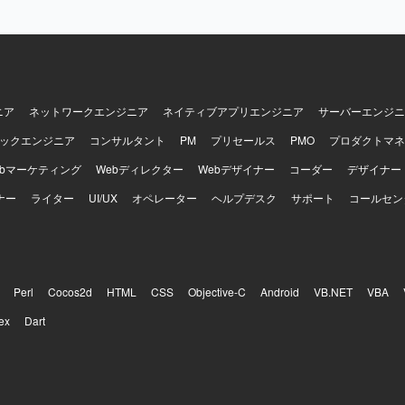
ニア
ネットワークエンジニア
ネイティブアプリエンジニア
サーバーエンジニ
ックエンジニア
コンサルタント
PM
プリセールス
PMO
プロダクトマネ
ebマーケティング
Webディレクター
Webデザイナー
コーダー
デザイナー
ナー
ライター
UI/UX
オペレーター
ヘルプデスク
サポート
コールセン
Perl
Cocos2d
HTML
CSS
Objective-C
Android
VB.NET
VBA
ex
Dart