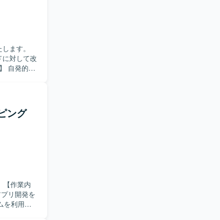
動ける方を
組みにも前
ルアプリ開
ーム開発に加
たします。
発サイクル
ドに対して改
クラム）開発を
る方を歓迎
行っておりま
。 【ポ
サイクルを継
に深く関わ
ッピング
内
アプリ開発を
ムを利用し