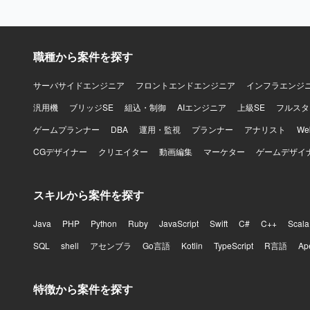
職種から案件を探す
サーバサイドエンジニア
フロントエンドエンジニア
インフラエンジ
汎用機
ブリッジSE
組込・制御
AIエンジニア
上級SE
フルスタ
ゲームプランナー
DBA
運用・監視
プランナー
アナリスト
W
CGデザイナー
クリエイター
動画編集
マーケター
ゲームデザイ
スキルから案件を探す
Java
PHP
Python
Ruby
JavaScript
Swift
C#
C++
Scala
SQL
shell
アセンブラ
Go言語
Kotlin
TypeScript
R言語
Ap
特徴から案件を探す