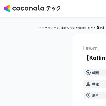
>
>
>
【Kot
ココナラテック
案件を探す
Kotlinの案件
募集終了
【Kot
報酬
職種
場所