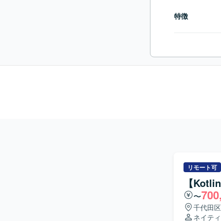
特徴
リモート可
【Kotl
700
〜
千代田区
ネイティ