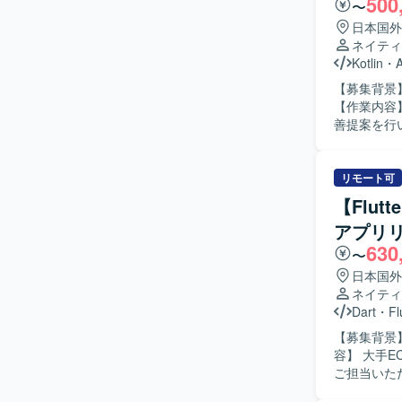
500
〜
極的にコミ
求めており
日本国外
向きにチャレンジいた
ネイティ
ステムに関
Kotlin
・
発スキルの両
【募集背景
え、生成A
【作業内容
の中で、企画
善提案を行いな
境】 Flu
行動できる
採用してお
いたします
す。
ジションの
リモート可
続的に経験
【Flu
ることができます。 【開発環境】 Androidアプリケ
アプリ
チャに沿っ
630
〜
日本国外
ネイティ
Dart
・
Fl
【募集背景】
容】 大手E
ご担当いた
たUI実装や機