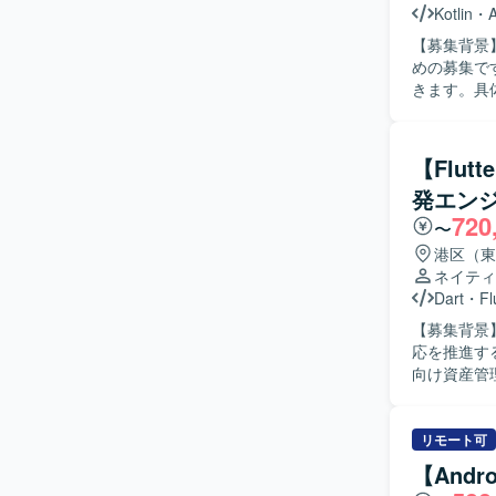
Kotlin
・
【募集背景
めの募集です。 【作業内容】 既存婚活Androidアプリに対するエン
きます。具
修正などを
整やレビュー対応も行って
ニケーショ
【Flu
スト方針を
発エン
ましいです。 【ポジションの魅力】 コンシューマ向け婚活アプリの開発に携わる
720
のユーザー
〜
ンス開発を
港区（東
を深めることができます。 【開発環境】
ネイティ
Kotlin/
Dart
・
Fl
識した構成
【募集背景
応を推進するため
向け資産管理
いたモバイル
す。生成A
ンを取りな
リモート可
スのアジャ
【Andr
まで一連の工程に携わって