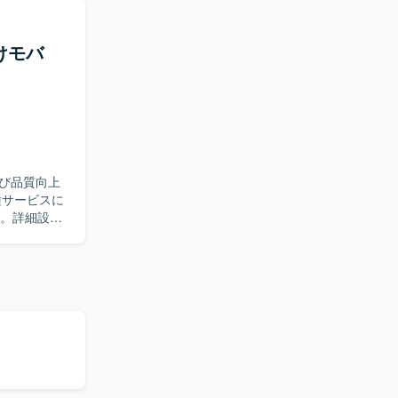
で主体的に
ム開発やデ
向けモバ
び品質向上
す。詳細設計
種ドキュメ
ンを取りな
持つサービ
性を活かしつ