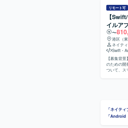
バイルアプ
開発を進めていただける
リモート可
マートフォ
【Swif
ザインシステム活用の
イルア
フォンアプ
810
〜
港区（東
ネイティ
Swift
・
A
【募集背景
のための開発体制強化を
ついて、スマ
から実装、
ントの作成も実施いただきます。
から実装、
がら、品質と
力】 金融
スのモバイル
「ネイティ
つ、金融ドメインの知見
リ開発環境（O
「Andro