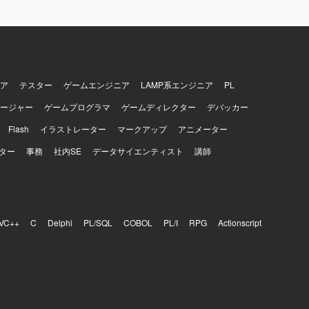
ア
テスター
ゲームエンジニア
LAMP系エンジニア
PL
ージャー
ゲームプログラマ
ゲームディレクター
デバッカー
Flash
イラストレーター
マークアップ
アニメーター
ター
事務
社内SE
データサイエンティスト
講師
VC++
C
Delphi
PL/SQL
COBOL
PL/I
RPG
Actionscript