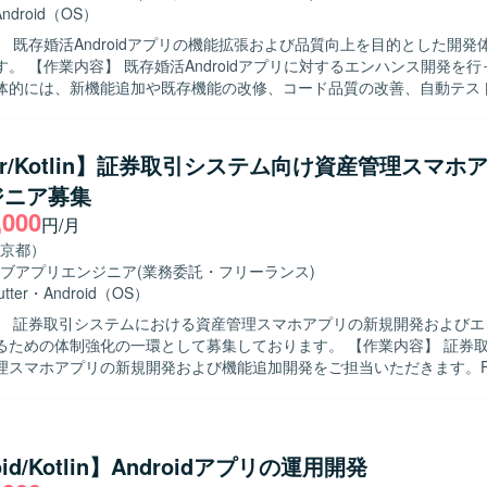
Android（OS）
】 既存婚活Androidアプリの機能拡張および品質向上を目的とした開発
ハンス開発を行っていただ
体的には、新機能追加や既存機能の改修、コード品質の改善、自動テス
担当していただきます。また、チームメンバーや他チームと連携しなが
いただきます。 【求める人物像】 チーム開発を前提に円滑なコミュ
ンが取れ、自ら課題を発見し改善提案ができる方を求めています。既存
tter/Kotlin】証券取引システム向け資産管理スマホ
尊重しつつ、より良いアーキテクチャや開発プロセスを意識して取り組
ジニア募集
ことで、多く
,000
に影響力のあるサービス開発経験を積むことができます。既存プロダク
円/月
通じて、アーキテクチャ設計や自動テストの実装など、モダンなAndroi
京都）
 Android向けネイティブアプリ開発環境にて、
ブアプリエンジニア
(業務委託・フリーランス)
JavaおよびGitを用いたチーム開発を行います。アーキテクチャはClean Archit
utter
・
Android（OS）
となっている想定です。
】 証券取引システムにおける資産管理スマホアプリの新規開発およびエ
の体制強化の一環として募集しております。 【作業内容】 証券取引システム
スマホアプリの新規開発および機能追加開発をご担当いただきます。Flut
アプリ開発を中心に、Kotlin を用いたBFF周辺の開発にも関わってい
Iを活用した開発プロセスを取り入れつつ、ビジネス側メンバーとコミュ
がら要件の整理や仕様調整、実装、レビューを行っていただきます。ス
イル開発に参加し、定期的なリリースサイクルの中で設計から実装、テ
oid/Kotlin】Androidアプリの運用開発
いただきます。 【求める人物像】 チームメンバーやビジネス側と積