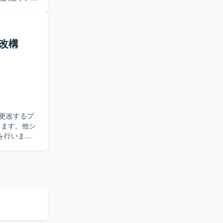
を担当して
合わせ対応
に沿ってテ
更改構
を求めてい
めながら主体
連技術やNW
大規模ユー
も魅力で
更改するプ
ュリティ環境
を行いま
料および上層部
。 【開