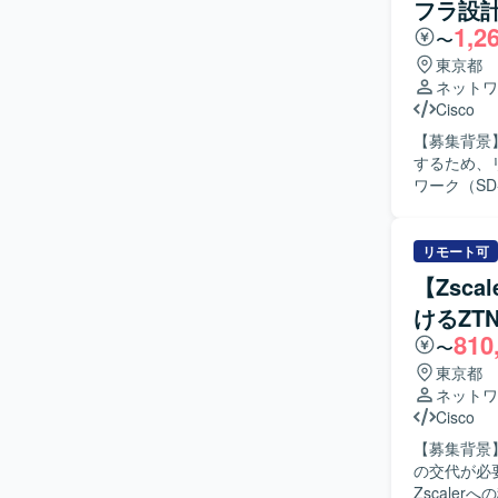
フラ設
運用効率化
1,2
は、セキュ
〜
だきます。A
東京都
サポートを実施していただきま
ネットワ
的に解決策
Cisco
学び、自ら
【募集背景
トの進捗に
するため、リードS
ンバーに相
ワーク（S
す。 【ポジションの魅力】 Entra IDおよびIntuneを中心とした最新のID管理およびデバイス管
イアントで
理基盤の運
形成を実施
ができます
におけるフ
リモート可
め、クラウ
整・折衝業
とができるポジションです。 【開発環境】 
【Zsca
してタスク管理や進捗
管理および
けるZT
省庁のドキ
810
ります。関
〜
できる方が望ましいです。 【ポジション
東京都
フラ案件に
ネットワ
持って関わ
Cisco
で、ネットワ
【募集背景
中・大規模
の交代が必要とな
合わせたハ
Zscale