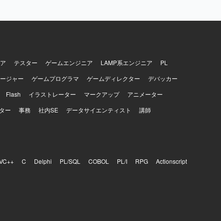
ア
テスター
ゲームエンジニア
LAMP系エンジニア
PL
ージャー
ゲームプログラマ
ゲームディレクター
デバッカー
Flash
イラストレーター
マークアップ
アニメーター
ター
事務
社内SE
データサイエンティスト
講師
VC++
C
Delphi
PL/SQL
COBOL
PL/I
RPG
Actionscript