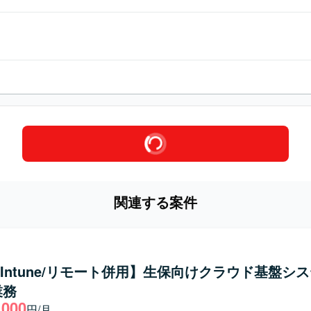
関連する案件
5/Intune/リモート併用】生保向けクラウド基盤シ
業務
,000
円/月