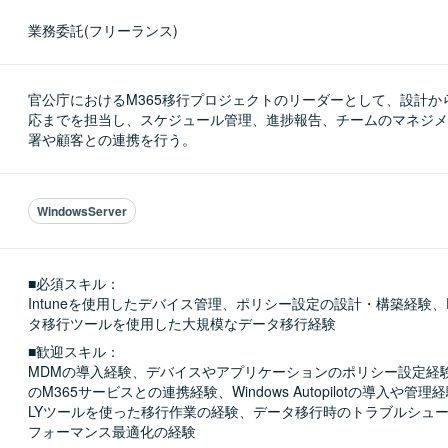
業務委託(フリーランス)
官公庁におけるM365移行プロジェクトのリーダーとして、設計か
応までを担当し、スケジュール管理、進捗報告、チームのマネジメ
署や顧客との連携を行う。
WindowsServer
■必須スキル：
Intuneを使用したデバイス管理、ポリシー設定の設計・構築経験、
タ移行ツールを使用した大規模なデータ移行経験
■歓迎スキル：
MDMの導入経験、デバイスやアプリケーションのポリシー設定経験、I
のM365サービスとの連携経験、Windows Autopilotの導入や管理経験、
LYツールを使った移行作業の経験、データ移行時のトラブルシュ
フォーマンス最適化の経験