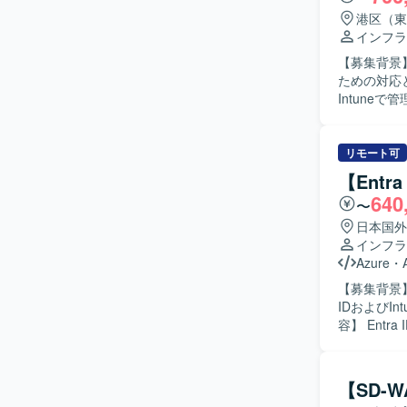
港区（東
インフラ
【募集背景
ための対応となります。 【作業内容】 Apple B
Intune
IDの設計
作業を行っていただきます。 【求め
ら、進捗や
リモート可
責任感を持って作業
【Entr
上でのモバ
640
〜
に関する知見
組み合わせた設
日本国外
Entra I
インフラ
ります。
Azure
・
【募集背景
IDおよびI
容】 Ent
きます。Ent
す。ID管
とした運用
【SD-
種ポリシー