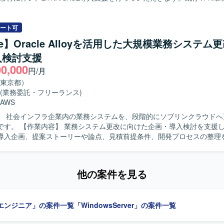
計、認証・権限設計、ネットワーク設計および移行設計、運用設計など
す。また、テスト計画の策定および推進、ユーザ展開支援、障害や問い
てご対応いただきます。設計書は整備済みのため、基本的には既存設計
ート可
でを進めていただきます。 【求める人物像】 ネットワークだけでなく認
le】Oracle Alloyを活用した大規模業務システム
観点を持ち、ユーザ展開や問い合わせ対応を含めて柔軟に対応できる方
入検討支援
NAやSASE領域へのキャッチアップ意欲が高く、関連技術への理解を深
00,000
望ましいです。 【ポジションの魅力】 大規模な端末VPN更改および
円/月
プロジェクトに参画することで、Zscalerをはじめとしたゼロトラスト関
東京都）
ィ、認証基盤、運用設計に関する実務経験を広く積むことができます。
(業務委託・フリーランス)
用展開に関わることで、上流から下流まで一連のプロセスに携われる点
AWS
】 社会インフラ企業内の業務システムを、段階的にソブリンクラウドへ
、ZTNA/SASE関連ソリューションを活用したネットワークおよびセキ
企画・導入検討を支援します。他シ
導入企画、提案ストーリーや論点、見積前提条件、開発プロセスの整理
le Alloyを活用した構成検討、各チームとの要件整理、ITPC審査向け資
を担当します。 【求める人物像】 関係者と連携しながら論点や要件
部向けに分かりやすく説明できる方を求めています。 【ポジションの魅力】 大
他の案件を見る
システム更改において、構想・企画検討から導入検討まで幅広く携われます
cle Alloy、Oracle、OCIを活用します。
エンジニア」の案件一覧
「WindowsServer」の案件一覧