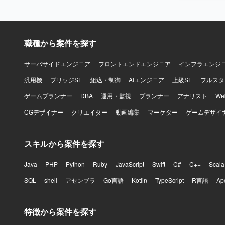
職種から案件を探す
サーバサイドエンジニア
フロントエンドエンジニア
インフラエンジ
汎用機
ブリッジSE
組込・制御
AIエンジニア
上級SE
フルスタ
ゲームプランナー
DBA
運用・監視
プランナー
アナリスト
W
CGデザイナー
クリエイター
動画編集
マーケター
ゲームデザイ
スキルから案件を探す
Java
PHP
Python
Ruby
JavaScript
Swift
C#
C++
Scala
SQL
shell
アセンブラ
Go言語
Kotlin
TypeScript
R言語
Ap
特徴から案件を探す