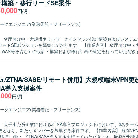
計構築・移行リードSE案件
を目的としたポリシー設計や運用支援を行っていただきます。アプリ管
60,000
リティ向上を目的としたアプリ配布やアプリ保護ポリシーの運用支援を
円/月
VD実装においては、ID統合管理技術の観点からEntra IDおよびIntun
す。 【求める人物像】 課題の背景や要件を正しく理解し、主体
ークエンジニア
(業務委託・フリーランス)
を検討し提案から実施まで推進できる方を求めております。新しい技術
の知識として吸収できる方、指示待ちにならず自律的に作業を見つけて
】 省庁向け中・大規模ネットワークインフラの設計構築およびシステム
貢献できる方を歓迎いたします。また、不明点を放置せず、自ら調査し
Eポジションを募集しております。 【作業内容】 省庁向け中・大規模ネット
談するなど、コミュニケーションを取りながら業務を進められる方を求
D-WAN等を含む）の設計・構築および移行計画の策定を行っていただき
ある省庁の管理者および利用者向けに説明資料を作成し、対面での技術
用に携わることで、セキュリティやガバナンス強化に直結する実務経験
していただきます。業務システムや基幹システム（クラウド/オンプレミ
。ID管理やアクセス管理、デバイス管理、アプリ管理など幅広い領域に
ロント対応および推進、ベンダーや関連部署など各ステークホルダーと
ドベースのエンドポイント管理やID管理に関する知識とスキルを総合的
務も担当していただきます。また、プロジェクトにおけるリーダー/サブ
Entra ID、Intune、AVDなどのクラウドベースのID
ler/ZTNA/SASE/リモート併用】大規模端末VPN
管理も行っていただきます。 【求める人物像】 技術的な専門性に加え、
デバイス管理環境を利用いたします。
NA導入支援案件
ュメント文化を理解し、対面での丁寧なコミュニケーションができる方
,000
係者との合意形成を主体的にリードしながら、責任感を持ってプロジェ
円/月
の魅力】 中央省庁向けの中・大規模ネットワークイン
リードSEとして参画できるため、社会的インパクトの大きいプロジェク
ークエンジニア
(業務委託・フリーランス)
ることができます。要件定義から設計・構築・移行まで一連の工程に携
ークおよびインフラ領域の経験を広く深く積むことができます。 【開発環境】
】 大手小売系企業におけるZTNA導入プロジェクトにおいて、3名チーム
ネットワーク環境（SD-WAN、GSS等）およびオンプレミスと各種クラ
り、新たなメンバーを募集する案件です。 【作業内容】 既存VPN環境から
イブリッドインフラ環境での設計・構築・移行を行います。
rへの移行に伴い、ZTNA/SASE導入支援を行っていただきます。既存VPN