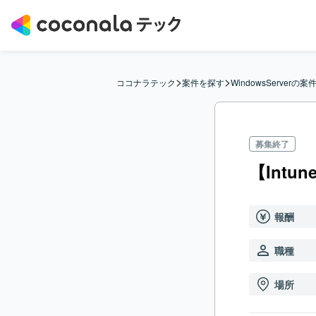
>
>
ココナラテック
案件を探す
WindowsServerの案
募集終了
【Int
報酬
職種
場所