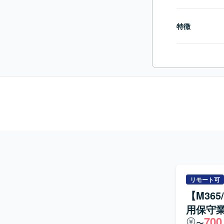
特徴
リモート可
【M36
用保守
700
〜