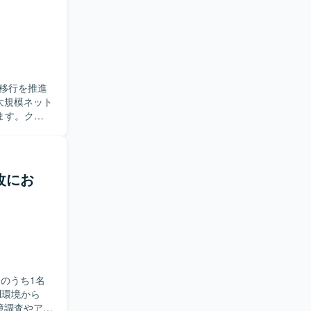
理において
行っていた
eに関する技術
を積極的に
プロジェク
移行を推進
たうえでメ
めておりま
ます。クラ
説明や合意
を積むこと
ス）の移行
関与するた
の利害調
に高めるこ
リーダーと
更改にお
を求めてお
クトを推進
トに裁量を
わること
のうち1名
ウドを組み
環境調査やアク