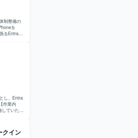
体制整備の
るEntra
および検証
方を考え、
や認証基盤
ドサービスを
わせた環境とな
、Entra
実施していただ
っていただきま
強化を目的
的とした各
ークイン
向上および