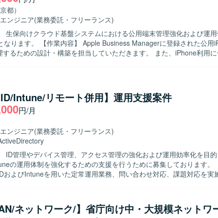
京都）
エンジニア
(業務委託・フリーランス)
】 生保向けクラウド基盤システムにおける公用端末管理強化および運用
usiness Managerに登録された公用iPhoneを
で管理するための設計・構築を担当していただきます。 また、iPhone利用に係
（主に条件付きアクセスポリシー）を詳細設計から実施し、関連する設定
る人物像】 関係者と円滑にコミュニケーションを取りなが
課題を適切に共有できる方を求めております。 自ら主体的に業務の進め
を遂行いただける方が望ましいです。 【ポジションの魅力】 クラウド基盤
a ID/Intune/リモート併用】運用支援案件
イル端末管理やID管理の実務経験を通じて、最新のエンドポイント管理
,000
円/月
を深めることができます。 MS365やEntra ID、Intuneなどのクラウ
計から構築までを一貫して経験できる点が魅力です。 【開発環境】 MS365、
D、Intune、Apple Business Manager などのクラウドサービスを組み合
エンジニア
(業務委託・フリーランス)
ActiveDirectory
】 ID管理やデバイス管理、アクセス管理の強化および運用効率化を目的とし
ntuneの運用体制を強化するための支援を行うために募集しております。 【作業内
ra IDおよびIntuneを用いた定常運用業務、問い合わせ対応、課題対応を
ra Join化に伴い、Entra IDおよびIntuneの観点で技術サポートを行
理においては、コスト削減や運用効率化、セキュリティ向上、ガバナンス
支援を行っていただきます。アクセス管理では、セキュリティ向上を目
WAN/ネットワーク/】省庁向け中・大規模ネットワ
運用や改善を担当していただきます。デバイス管理では、セキュリティ