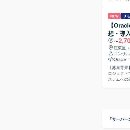
セス制御設
いただきま
まで一貫し
NEW
リモ
ストからユーザ展開ま
【Orac
証や運用の
想・導
ます。ZT
2,7
的に動いていただける方が
〜
ZTNA導入
江東区（
セキュリテ
コンサル
ザ展開や運
Oracle
・
す。 【開発環境】 Zscaler(ZIA/ZPA想定)、Cisco AnyConnect、FortiGate、EntraID/AzureAD等
【募集背景
の認証基盤
ロジェクトです。 【作業内容】 業務システム更改に向けた
です。
ステムへの
す。Orac
向け上申資料の作成・説明
を整理し、上層
規模な業務
発環境】 Ora
「サーバー