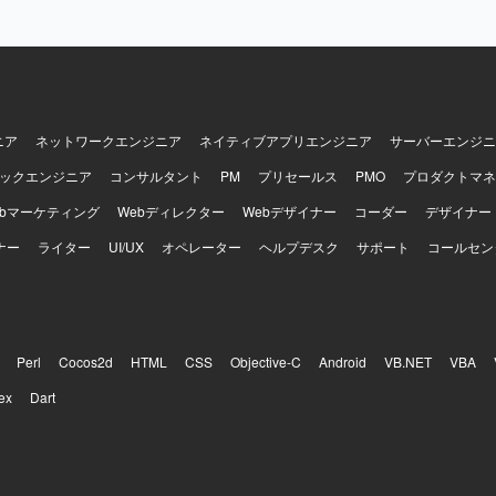
ニア
ネットワークエンジニア
ネイティブアプリエンジニア
サーバーエンジニ
ックエンジニア
コンサルタント
PM
プリセールス
PMO
プロダクトマネ
ebマーケティング
Webディレクター
Webデザイナー
コーダー
デザイナー
ナー
ライター
UI/UX
オペレーター
ヘルプデスク
サポート
コールセン
Perl
Cocos2d
HTML
CSS
Objective-C
Android
VB.NET
VBA
ex
Dart