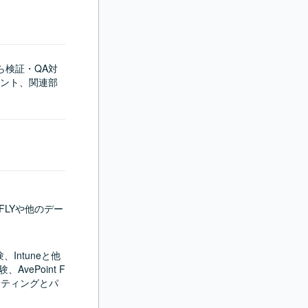
ら検証・QA対
ント、関連部
FLYや他のデー
ntuneと他
AvePoint F
ーティングとパ