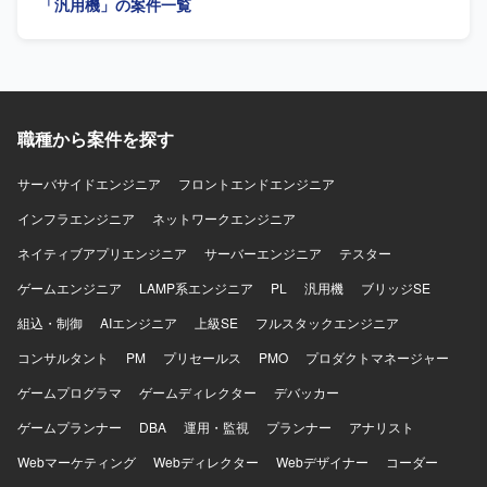
「汎用機」の案件一覧
ていただける方を求めています。複数システムを横断した
業務理解を行い、状況に応じて柔軟に立ち回れる方が望ま
しいです。 【ポジションの魅力】 要件定義から結合テスト
まで上流から下流まで一貫して関わることができ、上級SE
としてPL経験を活かしながら業務系システム開発のスキル
をさらに高めていただけます。複数の業務領域のシステム
職種から案件を探す
に携わることで、ドメイン知識や設計力を広く身につける
ことができます。 【開発環境】 ASP.NET、VB.NET、
C#.NET、PL/SQL、RDB（SQLServer、Oracle）などを用
サーバサイドエンジニア
フロントエンドエンジニア
いた業務系システム開発環境となります。
インフラエンジニア
ネットワークエンジニア
ネイティブアプリエンジニア
サーバーエンジニア
テスター
ゲームエンジニア
LAMP系エンジニア
PL
汎用機
ブリッジSE
組込・制御
AIエンジニア
上級SE
フルスタックエンジニア
コンサルタント
PM
プリセールス
PMO
プロダクトマネージャー
ゲームプログラマ
ゲームディレクター
デバッカー
ゲームプランナー
DBA
運用・監視
プランナー
アナリスト
Webマーケティング
Webディレクター
Webデザイナー
コーダー