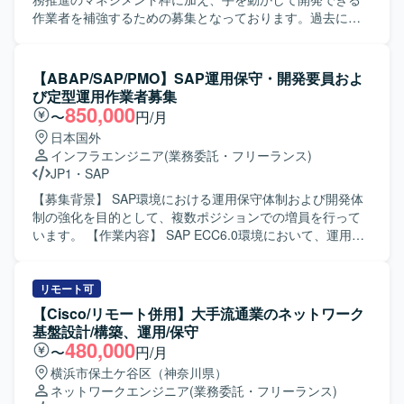
開発に関わることで、レガシーシステムの改善や安定運用
作業者を補強するための募集となっております。過去に一
に貢献できるポジションです。 【開発環境】 COBOLを中
度募集が途切れましたが、先方より再提案の承諾をいただ
心とした基幹系システム開発環境です。
き、改めて募集を行っております。 【作業内容】 金融・ク
レジットカードまわりの知見を活かしたアプリケーション
【ABAP/SAP/PMO】SAP運用保守・開発要員およ
開発を担当していただきます。要件整理から実装フェーズ
び定型運用作業者募集
まで一連の開発工程を自走しながら推進していただき、カ
850,000
〜
円/月
ード決済および周辺システム領域の機能拡張や改修などを
日本国外
行っていただきます。 【求める人物像】 金融・クレジット
インフラエンジニア
(業務委託・フリーランス)
カード領域のドメイン知見をお持ちで、自ら主体的に開発
JP1
・
SAP
を進められる方を求めております。マネジメントよりも実
装で価値発揮したい志向をお持ちの方や、周囲とコミュニ
【募集背景】 SAP環境における運用保守体制および開発体
ケーションを取りながら着実に開発を進められる方が望ま
制の強化を目的として、複数ポジションでの増員を行って
しいです。 【ポジションの魅力】 金融・クレジットカード
います。 【作業内容】 SAP ECC6.0環境において、運用保
領域の業務知見を深めながら、アプリケーション開発の実
守業務全般およびABAP開発業務を担当していただきます。
装力を発揮できるポジションです。再提案が認められてい
具体的には、各種モジュールに対する問合せ対応、障害調
る温度感の高い案件であり、業務知見と開発スキルの両軸
査・原因分析・改修対応、ならびにカスタマイズ・追加開
リモート可
でキャリアを積むことができます。 【開発環境】 詳細な技
発を行います。また、JP1を用いたジョブの操作やジョブネ
【Cisco/リモート併用】大手流通業のネットワーク
術スタックは別途確認となりますが、金融・クレジットカ
ットの設定・変更・改修も実施していただきます。 あわせ
基盤設計/構築、運用/保守
ード領域のアプリケーション開発環境での作業を想定して
て、マスタ登録や移送作業などのSAP定型運用作業、要員
480,000
〜
円/月
おります。
アサインやリリース手続き、月次書類作成などのPMO的な
横浜市保土ケ谷区（神奈川県）
定型運用作業もご担当いただきます。 【求める人物像】 担
ネットワークエンジニア
(業務委託・フリーランス)
当領域において自走して調査・障害対応ができる方を求め