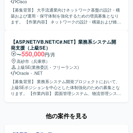
Cisco
ています。複数のチームや関係者と連携しながら業務を進
められるコミュニケーション力をお持ちで、手順に沿った
【募集背景】 大手流通業向けネットワーク基盤の設計・構
定型業務と、状況に応じた柔軟な対応の双方に取り組んで
築および運用・保守体制を強化するための増員募集となり
いただける方が望ましいです。 【ポジションの魅力】 SAP
ます。 【作業内容】 ネットワークの設計・構築および維持
ECC6.0の運用保守からABAP開発、JP1を用いたジョブ管理
保守支援業務を行います。具体的には、基本設計・詳細設
まで、幅広い領域を一貫して経験できるポジションです。
計、単体から連結テスト、リリース作業まで一連の工程を
SD／MM／PP／COなど複数モジュールに関わることで、業
ご担当いただきます。コンフィグや手順書の作成を行い、
【ASP.NET/VB.NET/C#.NET】業務系システム開
務プロセス理解と技術スキルの双方を高めることができま
ネットワーク機器の設定変更作業も実施いたします。デー
発支援（上級SE）
す。また、運用・開発・PMO業務が並行する環境のため、
タセンタ内の構築案件や要件追加案件において、詳細設計
550,000
〜
円/月
キャリアの選択肢を広げる経験を積むことができます。
から一人称で対応し、顧客や他メンバと連携しながら案件
高砂市（兵庫県）
【開発環境】 SAP ECC6.0を中心とした環境で、ABAPによ
を推進していただきます。 【求める人物像】 ネットワーク
上級SE
(業務委託・フリーランス)
る開発およびJP1を用いたジョブ管理を行います。Office製
設計・構築の実務経験を活かし、自ら課題を見つけて主体
Oracle
・
.NET
品を活用しながら、月次書類作成や各種管理業務も実施し
的に行動できる方を求めています。顧客やチームメンバと
ていただきます。
円滑にコミュニケーションを取りながら、責任感を持って
【募集背景】 業務系システム開発プロジェクトにおいて、
案件を推進できる方にマッチするポジションです。 【ポジ
上級SEポジションを中心とした体制強化のための募集とな
ションの魅力】 大手流通業向けの大規模ネットワーク基盤
ります。 【作業内容】 図面管理システム、物流管理システ
に上流工程から携わることができ、設計から構築、テス
ム、在庫管理システム等の業務系システムにおいて、要件
ト、リリースまで一貫して経験を積むことができます。
定義から結合テストまでの一連の工程を担当していただき
Cisco製品を中心とした実務を通じて、各種プロトコルの知
ます。既存システムの機能追加や改修、新規機能の設計・
他の案件を見る
見や設計スキルをさらに高めることができます。 【開発環
実装を行いながら、品質を意識した開発を推進していただ
境】 Cisco製ネットワーク機器を中心としたネットワーク環
きます。 【求める人物像】 お客様や上位SE、PGと円滑な
境での設計・構築および保守運用となります。
コミュニケーションを取りながら、主体的に業務を推進し