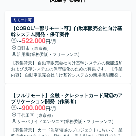
リモート可
【COBOL/一部リモート可】自動車販売会社向け基
幹システム開発・保守案件
522,000
〜
円/月
日野市（東京都）
汎用機
(業務委託・フリーランス)
【募集背景】 自動車販売会社向け基幹システムの機能追加
および既存システムの保守強化のための募集です。 【作業
内容】 自動車販売会社向け基幹システムの新規機能開発お
よび改修対応を行っていただきます。 既存システムの保守
開発として、問合せ対応や不具合修正、仕様変更に伴う改
修作業を担当していただきます。 COBOLを用いた設計～開
【フルリモート】金融・クレジットカード周辺のア
発、テストまで一連の工程をお任せいたします。 【求める
プリケーション開発（作業者）
人物像】 業務システム開発において主体的にタスクを遂行
900,000
〜
円/月
できる方を求めています。 既存システムの仕様を理解しな
千代田区（東京都）
がら、関係者とコミュニケーションを取りつつ着実に開
サーバサイドエンジニア
(業務委託・フリーランス)
発・改修を進められる方が望ましいです。 【ポジションの
魅力】 基幹システムの開発・保守を通じて、業務フローや
【募集背景】 カード決済領域のプロジェクトにおいて、業
会計周りの知見を身につけていただけます。 長期的な保守
務推進のマネジメント枠に加え、手を動かして開発できる