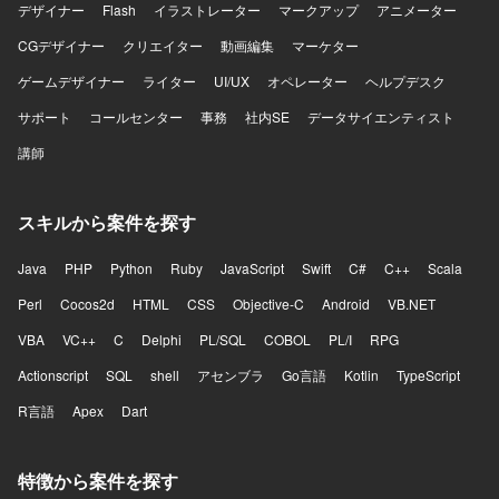
デザイナー
Flash
イラストレーター
マークアップ
アニメーター
CGデザイナー
クリエイター
動画編集
マーケター
ゲームデザイナー
ライター
UI/UX
オペレーター
ヘルプデスク
サポート
コールセンター
事務
社内SE
データサイエンティスト
講師
スキルから案件を探す
Java
PHP
Python
Ruby
JavaScript
Swift
C#
C++
Scala
Perl
Cocos2d
HTML
CSS
Objective-C
Android
VB.NET
VBA
VC++
C
Delphi
PL/SQL
COBOL
PL/I
RPG
Actionscript
SQL
shell
アセンブラ
Go言語
Kotlin
TypeScript
R言語
Apex
Dart
特徴から案件を探す