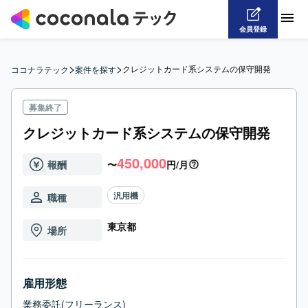
会員登録
>
>
クレジットカード系システムの保守開発
ココナラテック
案件を探す
募集終了
クレジットカード系システムの保守開発
450,000
報酬
〜
円/月
汎用機
職種
東京都
場所
雇用形態
業務委託(フリーランス)