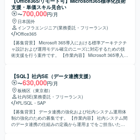
【Office365/リモート可】Microsoft365標準化技術
ます。 単なる作業の代行者ではなく、サイトをより良くす
関係者とのコミュニケーションを取りながら主体的に業務
支援・単価スキル見合い
るための運用パートナーとして伴走できる方を求めていま
を進めていただける方を求めております。既存システムの
700,000
〜
円/月
す。
仕様をキャッチアップし、運用や改善に根気強く取り組ん
日本国外
でいただける方ですと望ましいです。 【ポジションの魅
インフラエンジニア
(業務委託・フリーランス)
力】 長期的に製造業向けシステムの運用保守に関わること
Office365
で、業務ドメイン知識や既存システムの知見を深めること
ができます。運用から改善・開発まで一連の工程に携わる
【募集背景】 Microsoft 365導入における標準アーキテクチ
ことで、保守運用スキルと開発スキルの双方を高めていた
ャ設計および運用モデル確立のニーズに対応するための技
だけます。 【開発環境】 VB.NETおよびAccessを用いたオ
術支援を行う案件です。 【作業内容】 Microsoft 365導入に
ープン系システムの運用保守・改修を行っております。
おける標準アーキテクチャの設計およびテンプレートの作
成、運用モデルの確立を支援していただきます。 M365テナ
ント構成の標準モデル設計や、閉域系とインターネット系
【SQL】社内SE（データ連携支援）
が混在する環境におけるメールシステムの設計標準化を行
630,000
〜
円/月
います。 Entra ID、条件付きアクセス、MFA設計テンプレ
板橋区（東京都）
ートの作成や、Purview（DLP・保持・監査）の標準ポリシ
社内SE
(業務委託・フリーランス)
ー化を実施します。 外部共有や閉域網分離環境との整合設
PL/SQL
・
SAP
計、監査ログおよび証跡管理の設計を行います。 標準運用
フローの作成、アカウント・権限管理モデル設計、Power
【募集背景】 データ連携の強化および社内システム運用体
Automate標準フローおよびガバナンス設計、管理者運用ガ
制の強化のための募集です。 【作業内容】 社内システム間
イドライン整備を行います。 プリセールス支援やヒアリン
のデータ連携の仕組みの定義から運用までをご担当いただ
グテンプレート作成などの提案・案件支援にも携わってい
きます。 アカウント登録や振替請求データ作成など、社内
ただきます。 【求める人物像】 課題の背景や要件を正しく
申請に関する事務系処理も実施いただきます。 ベンダーと