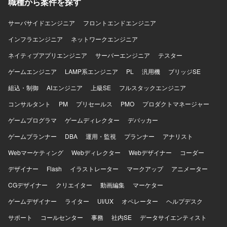
職種から案件を探す
に携わることで、ドメイン知識や設計力を広く身につける
ことができます。 【開発環境】 ASP.NET、VB.NET、
C#.NET、PL/SQL、RDB（SQLServer、Oracle）などを用
サーバサイドエンジニア
フロントエンドエンジニア
いた業務系システム開発環境となります。
インフラエンジニア
ネットワークエンジニア
ネイティブアプリエンジニア
サーバーエンジニア
テスター
ゲームエンジニア
LAMP系エンジニア
PL
汎用機
ブリッジSE
組込・制御
AIエンジニア
上級SE
フルスタックエンジニア
コンサルタント
PM
プリセールス
PMO
プロダクトマネージャー
ゲームプログラマ
ゲームディレクター
デバッカー
ゲームプランナー
DBA
運用・監視
プランナー
アナリスト
Webマーケティング
Webディレクター
Webデザイナー
コーダー
デザイナー
Flash
イラストレーター
マークアップ
アニメーター
CGデザイナー
クリエイター
動画編集
マーケター
ゲームデザイナー
ライター
UI/UX
オペレーター
ヘルプデスク
サポート
コールセンター
事務
社内SE
データサイエンティスト