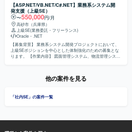
理解し、主体的に解決策を検討して顧客へ提案し、施策実
の連携を通じて、要件確認や課題調整などのコミュニケー
【ASP.NET/VB.NET/C#.NET】業務系システム開
施まで計画的に進められる方を求めています。 新しい技術
ションを行っていただきます。 【求める人物像】 関係者と
発支援（上級SE）
を積極的に学び、自身のスキルとして吸収できる方が望ま
円滑にコミュニケーションを取りながら、主体的に課題解
550,000
〜
円/月
しいです。 指示待ちにならずに自ら作業を見つけてプロジ
決に取り組める方を求めております。 業務理解を深めなが
高砂市（兵庫県）
ェクトの進捗に貢献できる方、不明点を調査し、必要に応
ら地道な運用や改善にも前向きに取り組める方ですと望ま
上級SE
(業務委託・フリーランス)
じてメンバーへ相談することで不明点を放置しない方を歓
しいです。 【ポジションの魅力】 社内システムのデータ連
Oracle
・
.NET
迎します。 【ポジションの魅力】 Microsoft 365の標準アー
携に一貫して携わることで、業務プロセス全体の理解と改
キテクチャ設計やセキュリティ・ガバナンス標準化といっ
善提案の経験を積むことができます。 ベンダー折衝を通じ
【募集背景】 業務系システム開発プロジェクトにおいて、
た上流工程から携わることができ、エンタープライズ環境
て、上流から運用まで幅広いスキルを身につけることがで
上級SEポジションを中心とした体制強化のための募集とな
での知見を深めることができます。 閉域ネットワークとイ
きます。 【開発環境】 DB／SQLを用いたデータ連携基盤
ります。 【作業内容】 図面管理システム、物流管理システ
ンターネット接続環境が分離された高度な環境設計や、
および各種SaaSとの連携環境を扱います。
ム、在庫管理システム等の業務系システムにおいて、要件
Power Automateを活用した運用モデル設計など、幅広い領
定義から結合テストまでの一連の工程を担当していただき
域での経験を積むことができます。 プリセールス支援を通
ます。既存システムの機能追加や改修、新規機能の設計・
他の案件を見る
じて顧客への提案力も磨くことができます。 【開発環境】
実装を行いながら、品質を意識した開発を推進していただ
Microsoft 365（M365）、Entra ID、条件付きアクセス、
きます。 【求める人物像】 お客様や上位SE、PGと円滑な
MFA、Purview（DLP・保持・監査）、Power Automateな
コミュニケーションを取りながら、主体的に業務を推進し
どを利用します。
「社内SE」の案件一覧
ていただける方を求めています。複数システムを横断した
業務理解を行い、状況に応じて柔軟に立ち回れる方が望ま
しいです。 【ポジションの魅力】 要件定義から結合テスト
まで上流から下流まで一貫して関わることができ、上級SE
としてPL経験を活かしながら業務系システム開発のスキル
をさらに高めていただけます。複数の業務領域のシステム