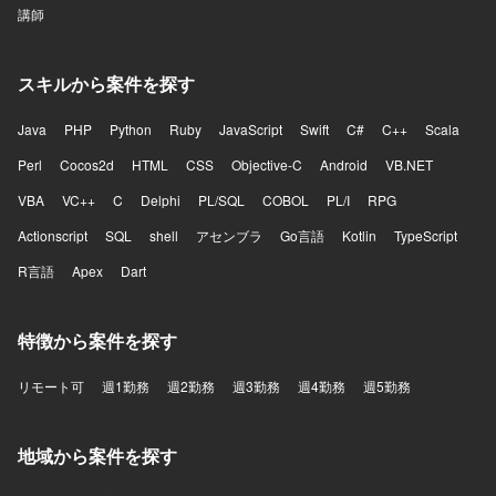
講師
スキルから案件を探す
Java
PHP
Python
Ruby
JavaScript
Swift
C#
C++
Scala
Perl
Cocos2d
HTML
CSS
Objective-C
Android
VB.NET
VBA
VC++
C
Delphi
PL/SQL
COBOL
PL/I
RPG
Actionscript
SQL
shell
アセンブラ
Go言語
Kotlin
TypeScript
R言語
Apex
Dart
特徴から案件を探す
リモート可
週1勤務
週2勤務
週3勤務
週4勤務
週5勤務
地域から案件を探す