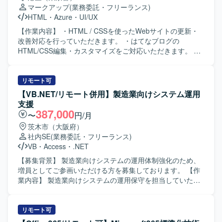
マークアップ
(業務委託・フリーランス)
HTML
・
Azure
・
UI/UX
【作業内容】 ・HTML / CSSを使ったWebサイトの更新・
改善対応を行っていただきます。 ・はてなブログの
HTML/CSS編集・カスタマイズをご対応いただきます。 ・
デザイン・コンテンツの修正・追加（テキスト・画像・レ
イアウト等）を実施していただきます。 ・サイト構造・要
件の理解を前提とした導線改善の提案・実装を行っていた
リモート可
だきます。 ・AIツール（ChatGPT・Claude等）を活用した
【VB.NET/リモート併用】製造業向けシステム運用
効率的な更新フローの推進を行っていただきます。 ・継続
支援
的な運用サポートおよびサイト品質の維持・向上に取り組
387,000
〜
円/月
んでいただきます。 【ポジションの魅力】 生成AIを活用し
茨木市（大阪府）
た法人向けプロダクトのWebを担い、事業成長に直結する
社内SE
(業務委託・フリーランス)
アウトプットを出していただけます。 文言修正だけでな
VB
・
Access
・
.NET
く、UX・導線設計など、サイト全体の品質向上に関わって
いただけます。 AIを積極活用した業務スタイルが根付いて
【募集背景】 製造業向けシステムの運用体制強化のため、
いる環境でご就業いただけます。 フルリモート・副業・短
増員としてご参画いただける方を募集しております。 【作
時間稼働から参画可能で、ライフスタイルに合わせて働い
業内容】 製造業向けシステムの運用保守を担当していただ
ていただけます。 【求める人物像】 Webサイトの裏側の仕
きます。既存システムの問合せ対応や軽微な改修、障害発
組みを正しく理解し、レイアウトを崩さずに安全な更新作
生時の調査および復旧対応、改善要望に基づく改修検討や
業ができる方を求めています。 指示を待つだけでなく、サ
実装、関連ドキュメントの作成・更新などを行っていただ
リモート可
イトの構造や目的に合わせて自発的に動ける方を求めてい
きます。 【求める人物像】 自身のタスクを適切に管理し、