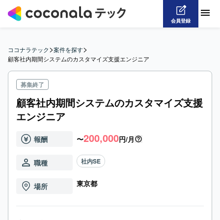
会員登録
>
>
ココナラテック
案件を探す
顧客社内期間システムのカスタマイズ支援エンジニア
募集終了
顧客社内期間システムのカスタマイズ支援
エンジニア
200,000
報酬
〜
円/月
社内SE
職種
東京都
場所