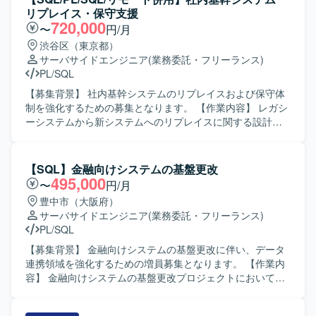
リプレイス・保守支援
720,000
〜
円/月
渋谷区（東京都）
サーバサイドエンジニア
(業務委託・フリーランス)
PL/SQL
【募集背景】 社内基幹システムのリプレイスおよび保守体
制を強化するための募集となります。 【作業内容】 レガシ
ーシステムから新システムへのリプレイスに関する設計・
開発・移行作業をご担当いただきます。既存の基幹システ
ムに対する保守、改修、問合せ対応、障害発生時の調査お
よび原因究明、改善対応なども実施いただきます。業務担
【SQL】金融向けシステムの基盤更改
当者との調整を行いながら、仕様整理や影響範囲の確認、
495,000
〜
円/月
テスト計画およびテスト実施、リリース後のフォローまで
豊中市（大阪府）
一連の作業をお願いいたします。 【求める人物像】 関係者
サーバサイドエンジニア
(業務委託・フリーランス)
と円滑にコミュニケーションを取りながら主体的に動いて
PL/SQL
いただける方を求めております。既存システムの仕様を自
らキャッチアップし、課題に対して粘り強く対応できる方
【募集背景】 金融向けシステムの基盤更改に伴い、データ
が望ましいです。 【ポジションの魅力】 基幹システムのリ
連携領域を強化するための増員募集となります。 【作業内
プレイスおよび保守を通じて、上流から下流まで一貫した
容】 金融向けシステムの基盤更改プロジェクトにおいて、
業務に携わることができます。長期的な保守・改善を通じ
データ連携処理の設計・製造・テストをご担当いただきま
て業務理解と技術力を同時に高めることができ、SQLや
す。バッチシステムの開発やデータ連携ロジックの実装、