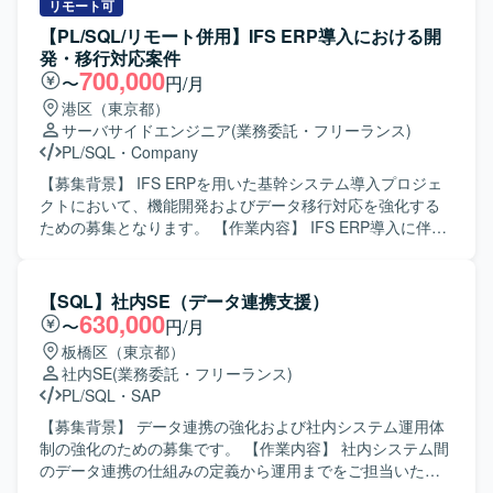
PL/SQLを活用したシステム開発・保守の経験を深められま
既存処理の改善および検証などを行っていただきます。
リモート可
す。 【開発環境】 SQLおよびPL/SQLを中心とした基幹シ
【求める人物像】 データ連携やバッチ処理に主体的に取り
【PL/SQL/リモート併用】IFS ERP導入における開
ステム環境での開発・保守となります。Oracle関連技術を
組み、関係者とのコミュニケーションを取りながら粘り強
発・移行対応案件
利用したシステムが想定されます。
く業務を進めていただける方を求めています。 【ポジショ
700,000
〜
円/月
ンの魅力】 金融系システムの基盤更改に携わることで、大
港区（東京都）
規模なデータ連携処理の設計・開発経験を積むことがで
サーバサイドエンジニア
(業務委託・フリーランス)
き、SQLおよびETLツールのスキルを高めていただけます。
PL/SQL
・
Company
【開発環境】 SQLおよびETLツール（Data Stage、
DataSpider）を用いたデータ連携・バッチ処理の開発環境
【募集背景】 IFS ERPを用いた基幹システム導入プロジェ
となります。
クトにおいて、機能開発およびデータ移行対応を強化する
ための募集となります。 【作業内容】 IFS ERP導入に伴う
各種開発およびデータ移行対応を行っていただきます。具
体的には、会計・人事・資産管理・在庫・購買・生産管理
などを統合する基幹システムに対して、詳細設計から製
【SQL】社内SE（データ連携支援）
造、単体・結合テストまで一貫してご対応いただきます。
630,000
〜
円/月
移行枠では、データ移行設計および実装、移行計画に基づ
板橋区（東京都）
いた移行検証や不具合修正などを担当していただきます。
社内SE
(業務委託・フリーランス)
【求める人物像】 ERP導入プロジェクトにおいて、関係者
PL/SQL
・
SAP
と連携しながら自律的にタスクを推進できる方を求めてお
ります。課題発生時に原因を整理し、周囲と相談しつつ解
【募集背景】 データ連携の強化および社内システム運用体
決策を提案・実行できる協調性とコミュニケーション力の
制の強化のための募集です。 【作業内容】 社内システム間
ある方が望ましいです。 【ポジションの魅力】 大規模な基
のデータ連携の仕組みの定義から運用までをご担当いただ
幹システム導入プロジェクトに参画することで、IFS ERPを
きます。 アカウント登録や振替請求データ作成など、社内