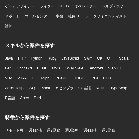
ゲームデザイナー
ライター
UI/UX
オペレーター
ヘルプデスク
サポート
コールセンター
事務
社内SE
データサイエンティスト
講師
スキルから案件を探す
Java
PHP
Python
Ruby
JavaScript
Swift
C#
C++
Scala
Perl
Cocos2d
HTML
CSS
Objective-C
Android
VB.NET
VBA
VC++
C
Delphi
PL/SQL
COBOL
PL/I
RPG
Actionscript
SQL
shell
アセンブラ
Go言語
Kotlin
TypeScript
R言語
Apex
Dart
特徴から案件を探す
リモート可
週1勤務
週2勤務
週3勤務
週4勤務
週5勤務