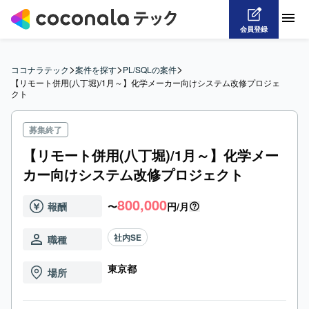
会員登録
>
>
>
ココナラテック
案件を探す
PL/SQLの案件
【リモート併用(八丁堀)/1月～】化学メーカー向けシステム改修プロジェ
クト
募集終了
【リモート併用(八丁堀)/1月～】化学メー
カー向けシステム改修プロジェクト
800,000
報酬
〜
円/月
社内SE
職種
東京都
場所