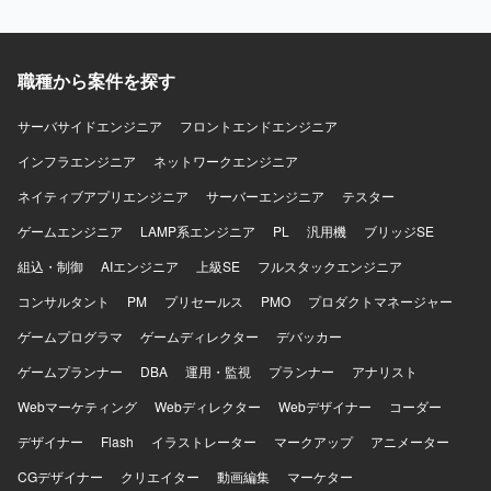
計を推進していただける方を求めております。 【ポジショ
ンの魅力】 MES切替という基幹領域のプロジェクトにおい
て、データ連携やマスタ管理といった中核部分の要件定義
職種から案件を探す
から設計までを一貫して担当できるため、製造システムに
おける上流工程の経験を深めていただけます。 【開発環
境】 IBM系MES「SiView」を中心とした製造システム環境
サーバサイドエンジニア
フロントエンドエンジニア
において、各種コンバーター（IF）、DB設計、データモデ
インフラエンジニア
ネットワークエンジニア
ル設計、マスタ管理設計などの業務に携わっていただきま
す。
ネイティブアプリエンジニア
サーバーエンジニア
テスター
ゲームエンジニア
LAMP系エンジニア
PL
汎用機
ブリッジSE
組込・制御
AIエンジニア
上級SE
フルスタックエンジニア
コンサルタント
PM
プリセールス
PMO
プロダクトマネージャー
ゲームプログラマ
ゲームディレクター
デバッカー
ゲームプランナー
DBA
運用・監視
プランナー
アナリスト
Webマーケティング
Webディレクター
Webデザイナー
コーダー
デザイナー
Flash
イラストレーター
マークアップ
アニメーター
CGデザイナー
クリエイター
動画編集
マーケター