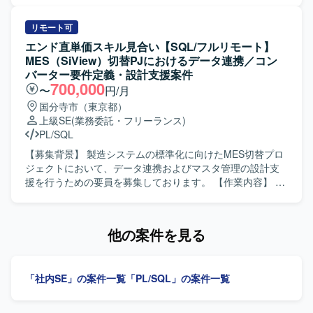
はじめとしたERP導入のノウハウや、会計・人事・生産管
申請に関する事務系処理も実施いただきます。 ベンダーと
理など複数業務領域の知見を広く身につけることができま
の連携を通じて、要件確認や課題調整などのコミュニケー
リモート可
す。開発から移行まで一連の工程に携わることで、上流か
ションを行っていただきます。 【求める人物像】 関係者と
エンド直単価スキル見合い【SQL/フルリモート】
ら下流までの経験を積み、今後のキャリア形成に活かして
円滑にコミュニケーションを取りながら、主体的に課題解
MES（SiView）切替PJにおけるデータ連携／コン
いただける環境です。 【開発環境】 ERPパッケージとして
決に取り組める方を求めております。 業務理解を深めなが
バーター要件定義・設計支援案件
IFS ERPを利用し、PL/SQLを用いた開発およびデータ移行
ら地道な運用や改善にも前向きに取り組める方ですと望ま
700,000
〜
円/月
実装を行う環境となります。
しいです。 【ポジションの魅力】 社内システムのデータ連
国分寺市（東京都）
携に一貫して携わることで、業務プロセス全体の理解と改
上級SE
(業務委託・フリーランス)
善提案の経験を積むことができます。 ベンダー折衝を通じ
PL/SQL
て、上流から運用まで幅広いスキルを身につけることがで
きます。 【開発環境】 DB／SQLを用いたデータ連携基盤
【募集背景】 製造システムの標準化に向けたMES切替プロ
および各種SaaSとの連携環境を扱います。
ジェクトにおいて、データ連携およびマスタ管理の設計支
援を行うための要員を募集しております。 【作業内容】 川
尻工場のMES切替プロジェクトにて、IBM系
MES「SiView」と周辺システムを接続する各種コンバータ
ー（IF）の要件定義および設計を担当いたします。 SiView
他の案件を見る
と周辺システム間のデータ連携設計、各種コンバーター
（IF）の要件定義支援、データ移行設計およびデータ検
証、DB設計およびデータモデル検討、マスタ管理設計支
「社内SE」の案件一覧
「PL/SQL」の案件一覧
援、システム設計書作成などを行っていただきます。 【求
める人物像】 製造業向けシステムやMES領域に関する知見
を活かしながら、関係者と連携して主体的に要件定義や設