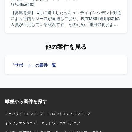
Office365
【募集背景】 4月に発生したセキュリティインシデント対応
により社内リソースが逼迫しており、現在M365運用体制の
人員が不足している状況です。そのため、運用強化および
安定したサービス提供体制の維持を目的として、本ポジシ
ョンを募集しております。 【作業内容】 Microsoft
365（Teams / SharePoint / OneDrive / Outlook 等）の運用
他の案件を見る
管理および活用推進を担当していただきます。具体的に
は、SharePointのサイト設計、権限管理、ポリシー策定、
M365全体の利用ルール・ガイドライン整備、ユーザー向け
「サポート」の案件一覧
の活用支援（教育・問い合わせ対応）などを行っていただ
きます。単なる運用に留まらず、全社的な活用を推進する
旗振り役としての役割を担っていただきます。 【求める人
物像】 ユーザー部門と円滑にコミュニケーションを取りな
がら、M365の活用を主体的にリードしていただける方を求
めております。業務や運用ルールの背景を理解しつつ、利
職種から案件を探す
用部門のニーズを汲み取り、わかりやすく説明・教育がで
きる方が望ましいです。また、自ら課題を発見し、改善提
案まで推進できる方を歓迎いたします。 【ポジションの魅
サーバサイドエンジニア
フロントエンドエンジニア
力】 全社レベルでのM365活用推進を担うポジションのた
インフラエンジニア
ネットワークエンジニア
め、業務効率化やDX推進に直接貢献できる環境です。セキ
ュリティやガバナンスを意識したルール・ポリシー設計に