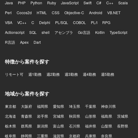
Java
PHP
Python
Ruby
JavaScript
Swift
C#
C++
Scala
Perl
Cocos2d
HTML
CSS
Objective-C
Android
VB.NET
VBA
VC++
C
Delphi
PL/SQL
COBOL
PL/I
RPG
Actionscript
SQL
shell
アセンブラ
Go言語
Kotlin
TypeScript
R言語
Apex
Dart
特徴から案件を探す
リモート可
週1勤務
週2勤務
週3勤務
週4勤務
週5勤務
地域から案件を探す
東京都
大阪府
福岡県
愛知県
埼玉県
千葉県
神奈川県
北海道
青森県
岩手県
宮城県
秋田県
山形県
福島県
茨城県
栃木県
群馬県
新潟県
富山県
石川県
福井県
山梨県
長野県
岐阜県
静岡県
三重県
滋賀県
京都府
兵庫県
奈良県