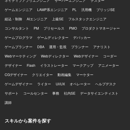
ネイティブアプリエンジニア
サーバーエンジニア
テスター
も関わることができ、コラボレーション基盤の整備を通じ
ゲームエンジニア
て組織全体に大きな影響を与える経験を積むことができま
LAMP系エンジニア
PL
汎用機
ブリッジSE
す。 【開発環境】 Microsoft 365（Teams / SharePoint /
組込・制御
AIエンジニア
上級SE
フルスタックエンジニア
OneDrive / Outlook 等）、SharePoint Online、Microsoft
Entra ID、Power Platform（Power Apps / Power
コンサルタント
PM
プリセールス
PMO
プロダクトマネージャー
Automate）などを利用しております。
ゲームプログラマ
ゲームディレクター
デバッカー
ゲームプランナー
DBA
運用・監視
プランナー
アナリスト
Webマーケティング
Webディレクター
Webデザイナー
コーダー
デザイナー
Flash
イラストレーター
マークアップ
アニメーター
CGデザイナー
クリエイター
動画編集
マーケター
ゲームデザイナー
ライター
UI/UX
オペレーター
ヘルプデスク
サポート
コールセンター
事務
社内SE
データサイエンティスト
講師
スキルから案件を探す