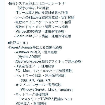
-情報システム部またはコーポレートIT

　　　部門で3年以上の経験

　　-ITツール導入後の投資対効果の評価

　　-ツールの利活用促進施策立案・実行経験

　　-複数のコミュニケーションツール精通

　　-複数のドキュメント管理ツール精通

　　-Microsoft365構築・運用保守経験

　　-SharePointサイト構築・運用保守経験
■歓迎スキル：
-PowerAutomate等による自動化経験

　　-Windows PC導入・運用経験

　　　(Hybrid AD環境)

　　-AWS Workspaces仮想デスクトップ運用経験

　　-IT資産管理ツール運用経験

　　-PC、Mac、モバイルデバイス管理経験

　　-ネットワーク設計・運用保守経験

　　　（無線LAN、有線LAN）

　　-オンプレミスサーバー運用経験

　　　（Windows Server、Linux、vmware）

　　-ネットワーク基礎知識

　　　（マスタリングTCP/IP入門編レベル）

　　-MDM導入・運用経験