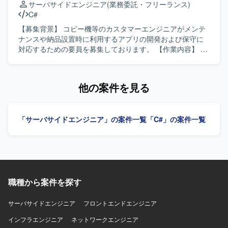
サーバサイドエンジニア
(業務委託・フリーランス)
いただける方を求めております。 【ポジションの魅力】 現
C#
行システムの分析からGUIのゼロベース再構築まで一連の上
流工程に携わることができ、設計フェーズ完了後は製造フ
【募集背景】 コピー機等のカスタマーエンジニアがメンテ
ェーズにも関わることで、上流から下流まで一貫した経験
ナンスや納品設置時に利用するアプリの開発および保守に
を積むことができます。 【開発環境】 C#／WinFormsを用
対応するための要員を募集しております。 【作業内容】 コ
いたシステムの現行解析およびモック画面開発を行いま
ピー機等のカスタマーエンジニアがメンテナンスや納品設
す。
置時に利用するスマートフォンアプリの開発および保守に
携わって頂きます。市場で発生した問題の再現、ログを用
他の案件を見る
いた原因解析、ソフトウェアの修正などを行って頂きま
す。 【求める人物像】 ユーザーの業務を理解しながら主体
的に問題解決に取り組んで頂ける方を求めております。顧
「サーバサイドエンジニア」の案件一覧
「C#」の案件一覧
客とのコミュニケーションを取りながら、柔軟に調整や改
善提案を行って頂ける方が望ましいです。 【ポジションの
魅力】 現場で利用されるメンテナンスツールの開発および
保守を通じて、業務効率化や品質向上に直接貢献して頂け
ます。市場からのフィードバックをもとにした改善サイク
ルに継続的に携わることで、保守開発の経験を幅広く積ん
職種から案件を探す
で頂けます。 【開発環境】 C#を用いたスマートフォンアプ
リ開発環境での保守開発を行って頂きます。.NET MAUIや
Xamarinなどの関連技術を用いた開発を行う可能性がござい
サーバサイドエンジニア
フロントエンドエンジニア
ます。
インフラエンジニア
ネットワークエンジニア