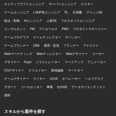
ネイティブアプリエンジニア
サーバーエンジニア
テスター
ゲームエンジニア
LAMP系エンジニア
PL
汎用機
ブリッジSE
組込・制御
AIエンジニア
上級SE
フルスタックエンジニア
コンサルタント
PM
プリセールス
PMO
プロダクトマネージャー
ゲームプログラマ
ゲームディレクター
デバッカー
ゲームプランナー
DBA
運用・監視
プランナー
アナリスト
Webマーケティング
Webディレクター
Webデザイナー
コーダー
デザイナー
Flash
イラストレーター
マークアップ
アニメーター
CGデザイナー
クリエイター
動画編集
マーケター
ゲームデザイナー
ライター
UI/UX
オペレーター
ヘルプデスク
サポート
コールセンター
事務
社内SE
データサイエンティスト
講師
スキルから案件を探す