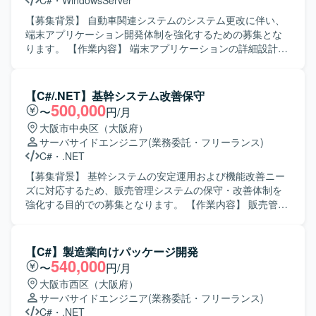
C#
・
WindowsServer
【募集背景】 自動車関連システムのシステム更改に伴い、
端末アプリケーション開発体制を強化するための募集とな
ります。 【作業内容】 端末アプリケーションの詳細設計、
製造、単体試験および結合テストまでをご担当いただきま
す。詳細設計以降の工程を中心に、テスト計画に沿って試
験実施や不具合修正などを行っていただきます。 【求める
【C#/.NET】基幹システム改善保守
人物像】 与えられたタスクを一人称で遂行でき、自ら課題
500,000
〜
円/月
を発見しながら周囲と連携して進めていただける方を求め
大阪市中央区（大阪府）
ています。仕様や設計内容を正確に理解し、着実に実装・
サーバサイドエンジニア
(業務委託・フリーランス)
試験を進められる方が望ましいです。 【ポジションの魅
C#
・
.NET
力】 長期的な計画に基づくシステム更改プロジェクトに参
画いただくことで、詳細設計から結合テストまでの一連の
【募集背景】 基幹システムの安定運用および機能改善ニー
工程に関われます。端末アプリケーション開発の経験を深
ズに対応するため、販売管理システムの保守・改善体制を
めるとともに、生成AIツールを活用した開発スタイルにも
強化する目的での募集となります。 【作業内容】 販売管理
触れていただけます。 【開発環境】 C# を中心とした端末
システムの保守対応および機能改善対応をご担当いただき
アプリケーション開発環境で、WPF や VS Code、Github
ます。具体的には、要件確認から設計、開発、テスト、リ
Copilot などのツールを利用する構成となります。開発環境
リースまで一連の工程をお任せいたします。既存機能の改
【C#】製造業向けパッケージ開発
用マシンと作業マシンを用途に応じて使い分ける体制で
修や不具合対応に加え、業務要望に基づく機能追加なども
540,000
〜
円/月
す。
行っていただきます。 【求める人物像】 システムの現状を
大阪市西区（大阪府）
理解しながら、関係者と円滑にコミュニケーションを取
サーバサイドエンジニア
(業務委託・フリーランス)
り、自発的に改善提案や課題解決に取り組んでいただける
C#
・
.NET