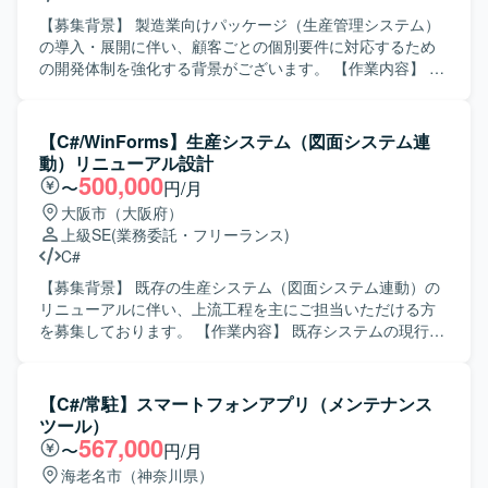
方を求めております。既存システムの保守・改善業務に対
して粘り強く取り組める方にマッチする環境です。 【ポジ
【募集背景】 製造業向けパッケージ（生産管理システム）
ションの魅力】 基幹となる販売管理システムに長期的に関
の導入・展開に伴い、顧客ごとの個別要件に対応するため
わることで、業務知識と技術スキルの両面を深めていただ
の開発体制を強化する背景がございます。 【作業内容】 製
けます。要件確認からリリースまで一貫して携わることが
造業向け生産管理パッケージに対する顧客ごとのアドオン
できるため、上流から下流までの経験を積むことができま
開発をご担当いただきます。 詳細設計から実装、結合レベ
す。 【開発環境】 C#（.NET）、VB.NETなどのオープン系
ルまでの一連の開発工程をお任せいたします。 顧客要望を
【C#/WinForms】生産システム（図面システム連
言語を用いた販売管理システムの開発・保守環境となりま
踏まえた機能追加や改修対応を行いながら、既存機能との
動）リニューアル設計
す。
整合性を考慮した設計・実装を行っていただきます。 【求
500,000
〜
円/月
める人物像】 自ら主体的に業務に取り組み、周囲とコミュ
大阪市（大阪府）
ニケーションを取りながら開発を進めていただける方を求
上級SE
(業務委託・フリーランス)
めております。 要件や仕様の変化にも柔軟に対応し、品質
C#
と納期のバランスを意識して開発できる方が望ましいで
す。 【ポジションの魅力】 製造業向け生産管理システムに
【募集背景】 既存の生産システム（図面システム連動）の
関する業務知識を身につけながら、顧客ごとの個別要件に
リニューアルに伴い、上流工程を主にご担当いただける方
対応する開発経験を積むことができます。 パッケージ製品
を募集しております。 【作業内容】 既存システムの現行調
の拡張開発を通じて、既存資産を活かした設計・実装スキ
査を行い、機能洗い出しやGUIのゼロベース再構築を実施し
ルを高めることができる環境です。 【開発環境】 C#を中心
ていただきます。モック画面の設計および開発を行い、現
とした環境で、生産管理系パッケージのアドオン開発を行
行システム（C#／WinForms）の調査分析を通じて基本設
【C#/常駐】スマートフォンアプリ（メンテナンス
っていただきます。
計、詳細設計、モック画面開発までをご担当いただきま
ツール）
す。設計完了後は製造フェーズへ移行する想定です。 【求
567,000
〜
円/月
める人物像】 PGとしての実装よりも上流工程の経験を得意
海老名市（神奈川県）
とし、顧客折衝を含むコミュニケーションを円滑に行って