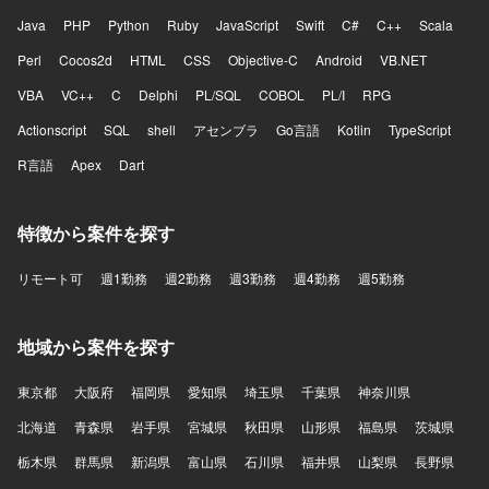
Java
PHP
Python
Ruby
JavaScript
Swift
C#
C++
Scala
Perl
Cocos2d
HTML
CSS
Objective-C
Android
VB.NET
VBA
VC++
C
Delphi
PL/SQL
COBOL
PL/I
RPG
Actionscript
SQL
shell
アセンブラ
Go言語
Kotlin
TypeScript
R言語
Apex
Dart
特徴から案件を探す
リモート可
週1勤務
週2勤務
週3勤務
週4勤務
週5勤務
地域から案件を探す
東京都
大阪府
福岡県
愛知県
埼玉県
千葉県
神奈川県
北海道
青森県
岩手県
宮城県
秋田県
山形県
福島県
茨城県
栃木県
群馬県
新潟県
富山県
石川県
福井県
山梨県
長野県