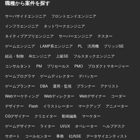
職種から案件を探す
ツール利用経験を活かしながら、長期的にスキルアップで
きる環境です。 【開発環境】 開発環境はWindows、実機環
境はμITRONとなります。主な使用言語はC++およびCで
サーバサイドエンジニア
フロントエンドエンジニア
す。UMLドキュメント作成ツールとしてAstahを利用する場
インフラエンジニア
ネットワークエンジニア
合があります。
ネイティブアプリエンジニア
サーバーエンジニア
テスター
ゲームエンジニア
LAMP系エンジニア
PL
汎用機
ブリッジSE
組込・制御
AIエンジニア
上級SE
フルスタックエンジニア
コンサルタント
PM
プリセールス
PMO
プロダクトマネージャー
ゲームプログラマ
ゲームディレクター
デバッカー
ゲームプランナー
DBA
運用・監視
プランナー
アナリスト
Webマーケティング
Webディレクター
Webデザイナー
コーダー
デザイナー
Flash
イラストレーター
マークアップ
アニメーター
CGデザイナー
クリエイター
動画編集
マーケター
ゲームデザイナー
ライター
UI/UX
オペレーター
ヘルプデスク
サポート
コールセンター
事務
社内SE
データサイエンティスト