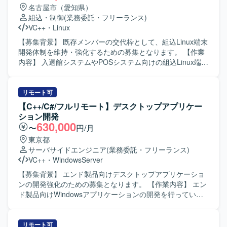
試験を進められる方が望ましいです。 【ポジションの魅
名古屋市（愛知県）
力】 長期的な計画に基づくシステム更改プロジェクトに参
組込・制御
(業務委託・フリーランス)
画いただくことで、詳細設計から結合テストまでの一連の
VC++
・
Linux
工程に関われます。端末アプリケーション開発の経験を深
めるとともに、生成AIツールを活用した開発スタイルにも
【募集背景】 既存メンバーの交代枠として、組込Linux端末
触れていただけます。 【開発環境】 C# を中心とした端末
開発体制を維持・強化するための募集となります。 【作業
アプリケーション開発環境で、WPF や VS Code、Github
内容】 入退館システムやPOSシステム向けの組込Linux端末
Copilot などのツールを利用する構成となります。開発環境
において、カード認証・顔認証などの認証機能を中心とし
用マシンと作業マシンを用途に応じて使い分ける体制で
た機能開発を担当していただきます。基本設計からテス
す。
ト・評価まで一連の工程を実施していただきます。 【求め
リモート可
る人物像】 組込開発における基本設計からテストまでを主
【C++/C#/フルリモート】デスクトップアプリケー
体的に担える方を求めています。認証機能など新しい技術
ション開発
要素にも前向きに取り組み、周囲と協調しながら開発を進
630,000
〜
円/月
めていただける方が望ましいです。 【ポジションの魅力】
東京都
入退館やPOSなど実利用シーンに近い組込端末の開発に携
サーバサイドエンジニア
(業務委託・フリーランス)
わることができ、認証技術や組込Linuxに関する知見を深め
VC++
・
WindowsServer
ることができます。基本設計から評価まで幅広い工程に関
わることで、上流から下流まで一貫した経験を積むことが
【募集背景】 エンド製品向けデスクトップアプリケーショ
できます。 【開発環境】 組込Linux環境上でC++を用いた開
ンの開発強化のための募集となります。 【作業内容】 エン
発を行います。認証機能としてカード認証・顔認証などの
ド製品向けWindowsアプリケーションの開発を行っていた
機能を実装・評価していただきます。
だきます。 具体的には、エンド製品の実現可能性調査を行
い、要件定義、外部設計からテストまでの一連の開発工程
を担当していただきます。 【求める人物像】 仕様や要件を
リモート可