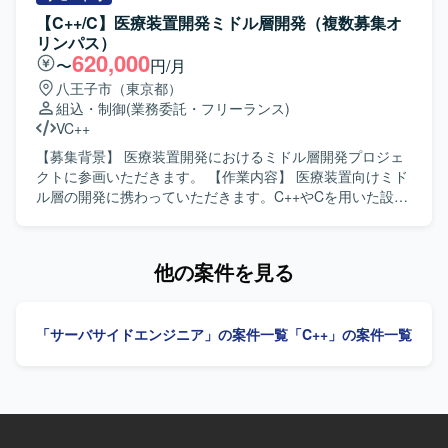
踏まえて主体的に設計・実装・テストまで推進していただ
【C++/C】医療装置開発ミドル層開発（複数募集オ
ける方を求めております。 【ポジションの魅力】 要件定義
リンパス）
からテストまで、上流から下流まで一貫して携わることが
620,000
〜
円/月
でき、デスクトップアプリケーション開発の経験を幅広く
八王子市（東京都）
積むことができます。 【開発環境】 Windows環境でC++お
組込・制御
(業務委託・フリーランス)
よびC#を用いたデスクトップアプリケーション開発となり
VC++
ます。WPFを用いた画面開発も行っていただきます。
【募集背景】 医療装置開発におけるミドル層開発プロジェ
クトに参画いただきます。 【作業内容】 医療装置向けミド
ル層の開発に携わっていただきます。C++やCを用いた設計
および実装、結合試験までの一連の開発工程を担当してい
ただきます。作業内容の把握や検討、関係者との調整を行
いながら、開発を実施・推進していただきます。UMLを用
他の案件を見る
いた設計やドキュメント作成にも取り組んでいただきま
す。 【求める人物像】 コミュニケーションスキルが高く、
周囲と連携しながら主体的に作業内容を把握し、検討や調
「サーバサイドエンジニア」の案件一覧
「C++」の案件一覧
整を行いつつ推進していける方を求めています。オブジェ
クト指向を理解し、設計意図を踏まえて開発を進められる
方が望ましいです。 【ポジションの魅力】 医療装置開発と
いう社会的意義の高いプロジェクトにおいて、ミドル層開
発の上流から試験まで一貫して携わることができます。
C++による開発経験やUML設計、GoogleTestやAstahなどの