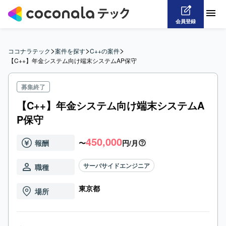
会員登録
>
>
>
ココナラテック
案件を探す
C++の案件
【C++】年金システム向け端末システムAP保守
募集終了
【C++】年金システム向け端末システムA
P保守
450,000
報酬
〜
円/月
サーバサイドエンジニア
職種
東京都
場所