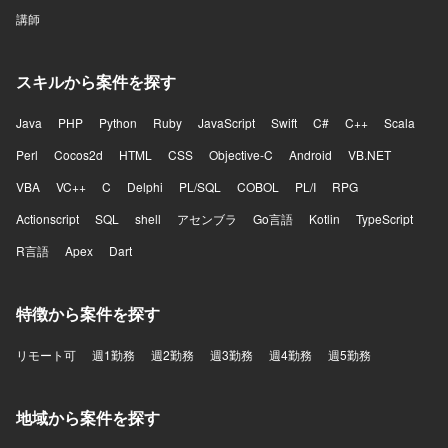
講師
スキルから案件を探す
Java
PHP
Python
Ruby
JavaScript
Swift
C#
C++
Scala
Perl
Cocos2d
HTML
CSS
Objective-C
Android
VB.NET
VBA
VC++
C
Delphi
PL/SQL
COBOL
PL/I
RPG
Actionscript
SQL
shell
アセンブラ
Go言語
Kotlin
TypeScript
R言語
Apex
Dart
特徴から案件を探す
リモート可
週1勤務
週2勤務
週3勤務
週4勤務
週5勤務
地域から案件を探す