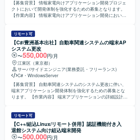
【募集背景】 情報家電向けアプリケーション開発プロジェ
クトにおいて開発体制を強化するための募集となります。
【作業内容】 情報家電向けアプリケーション開発におい
て、詳細設計から開発、単体・結合・総合テストまで一連
の工程をご担当いただきます。発生したバグの解析および
修正も行っていただきます。 【求める人物像】 コミュニケ
リモート可
ーションを取りながら協調して作業を進められる方を求め
【C#/豊洲基本出社】自動車関連システムの端末AP
ております。自ら課題を見つけ主体的に行動しながら品質
システム更改
向上に取り組んでいただける方が望ましいです。 【ポジシ
550,000
〜
円/月
ョンの魅力】 情報家電向けのプロダクト開発に携わること
江東区（東京都）
で、ユーザーに近い領域での開発経験を積むことができま
サーバサイドエンジニア
(業務委託・フリーランス)
す。C/C++を用いた開発スキルに加え、リアルタイム通信や
C#
・
WindowsServer
Audio処理などの知識を身に付ける機会があります。 【開発
環境】 C/C++、Visual Studio、GitHub（Git）などを用いた
【募集背景】 自動車関連システムのシステム更改に伴い、
開発環境となります。
端末アプリケーション開発体制を強化するための募集とな
ります。 【作業内容】 端末アプリケーションの詳細設計、
製造、単体試験および結合テストまでをご担当いただきま
す。詳細設計以降の工程を中心に、テスト計画に沿って試
験実施や不具合修正などを行っていただきます。 【求める
リモート可
人物像】 与えられたタスクを一人称で遂行でき、自ら課題
【C++/組込Linux/リモート併用】認証機能付き入
を発見しながら周囲と連携して進めていただける方を求め
退館システム向け組込端末開発
ています。仕様や設計内容を正確に理解し、着実に実装・
500,000
〜
円/月