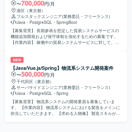
AI（Cloud Code）を活用して製造を実施していただきま
700,000
〜
円/月
す。 【求める人物像】 基本設計以降の工程を主体的に推進
港区（東京都）
し、周囲と積極的にコミュニケーションを取りながら業務
フルスタックエンジニア
(業務委託・フリーランス)
を進めていただける方を求めております。 【ポジションの
Java
・
PostgreSQL
・
SpringBoot
魅力】 クラウドサービス化という上流からリリースまで一
連の工程に携わることができ、AI（Cloud Code）を活用し
【募集背景】 長期参画を想定した貿易システムサービスの
た開発手法に取り組める環境です。長期的な参画を通じて
機能追加開発および保守体制を強化するための募集です。
クラウドおよびWebサービス開発に関する知見を深めてい
【作業内容】 稼働中の貿易システムサービスに対して、機
ただけます。 【開発環境】 JavaおよびSpringを用いたWeb
能追加開発および保守作業を行っていただきます。バック
システム開発環境での作業となります。SQLを用いたデー
エンドではJavaおよびSpring Bootを用いたREST APIの開
タベース操作や、必要に応じてAI（Cloud Code）を活用し
発、PostgreSQLとjOOQを利用した実装を行います。フロ
NEW
た開発を行っていただきます。
ントエンドではReactおよびTypeScript、Vite、Chakra UIを
【Java/Vue.js/Spring】物流系システム開発案件
用いた画面開発を行います。OpenAPI 3.0およびYAMLによ
500,000
〜
円/月
るAPI仕様管理を行い、APIファーストな開発を進めていた
千代田区（東京都）
だきます。開発環境としてVisual Studio Code、GitHub、
サーバサイドエンジニア
(業務委託・フリーランス)
GitHub Actions、OpenAPI Generator（Swagger）を利用
Java
・
PostgreSQL
・
Spring
し、継続的な開発・保守を推進していただきます。 【求め
る人物像】 中堅から上級クラスとして、自走して開発を推
【募集背景】 物流系システムの開発要員を募集していま
進できる方を求めています。お客様との技術的な会話や設
す。 【作業内容】 物流系システムにおける製造をメインに
計方針の検討ができ、フットワーク軽くコミュニケーショ
担当していただきます。 【求める人物像】 製造スキルが高
ンを取りながら開発を進めていただける方を歓迎します。
く、自発的にコミュニケーションを取れる方を求めていま
【ポジションの魅力】 モダンな技術スタックを用いた貿易
す。将来性のある方を歓迎します。 【ポジションの魅力】
システム開発に長期で携わることができ、APIファーストな
ご活躍次第では、長期でご参画いただく可能性がありま