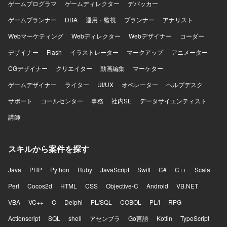
ゲームプログラマ
ゲームディレクター
デバッカー
ゲームプランナー
DBA
運用・監視
プランナー
アナリスト
Webマーケティング
Webディレクター
Webデザイナー
コーダー
デザイナー
Flash
イラストレーター
マークアップ
アニメーター
CGデザイナー
クリエイター
動画編集
マーケター
ゲームデザイナー
ライター
UI/UX
オペレーター
ヘルプデスク
サポート
コールセンター
事務
社内SE
データサイエンティスト
講師
スキルから案件を探す
Java
PHP
Python
Ruby
JavaScript
Swift
C#
C++
Scala
Perl
Cocos2d
HTML
CSS
Objective-C
Android
VB.NET
VBA
VC++
C
Delphi
PL/SQL
COBOL
PL/I
RPG
Actionscript
SQL
shell
アセンブラ
Go言語
Kotlin
TypeScript