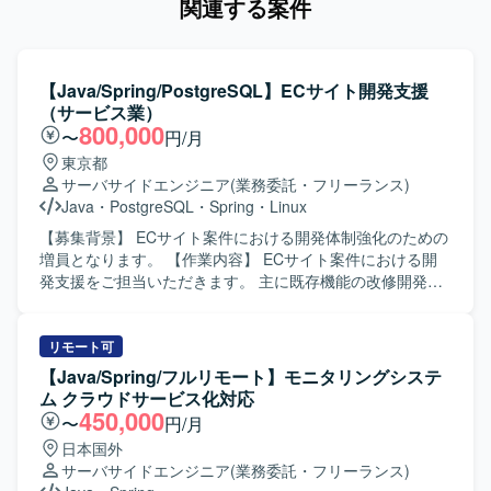
関連する案件
【Java/Spring/PostgreSQL】ECサイト開発支援
（サービス業）
800,000
〜
円/月
東京都
サーバサイドエンジニア
(業務委託・フリーランス)
Java
・
PostgreSQL
・
Spring
・
Linux
【募集背景】 ECサイト案件における開発体制強化のための
増員となります。 【作業内容】 ECサイト案件における開
発支援をご担当いただきます。 主に既存機能の改修開発、
品質向上対応、各種開発支援を行っていただきます。 設計
書やソースコードを確認しながら、詳細設計、製造、単体
テスト、結合テストまで一貫して対応いただく想定です。
リモート可
参画後の状況やスキル・ご経験に応じて、他案件の開発支
【Java/Spring/フルリモート】モニタリングシステ
援をご担当いただく可能性があります。 【求める人物像】
ム クラウドサービス化対応
仕様や既存コードを主体的に読み解きながら、自走して開
450,000
〜
円/月
発を進められる方を求めております。 チームメンバーと円
日本国外
滑にコミュニケーションを取りながら、品質向上に主体的
サーバサイドエンジニア
(業務委託・フリーランス)
に取り組んでいただける方が望ましいです。 【ポジション