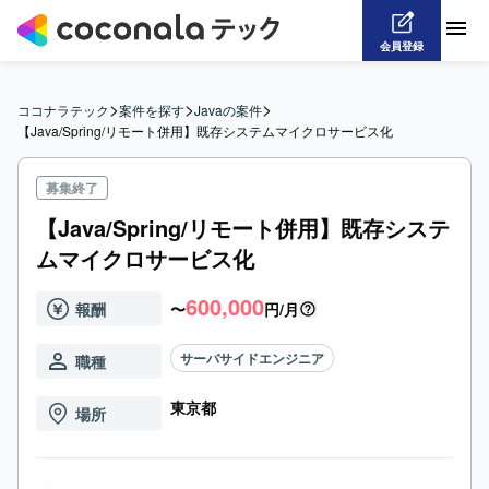
会員登録
>
>
>
ココナラテック
案件を探す
Javaの案件
【Java/Spring/リモート併用】既存システムマイクロサービス化
募集終了
【Java/Spring/リモート併用】既存システ
ムマイクロサービス化
600,000
報酬
〜
円/月
サーバサイドエンジニア
職種
東京都
場所