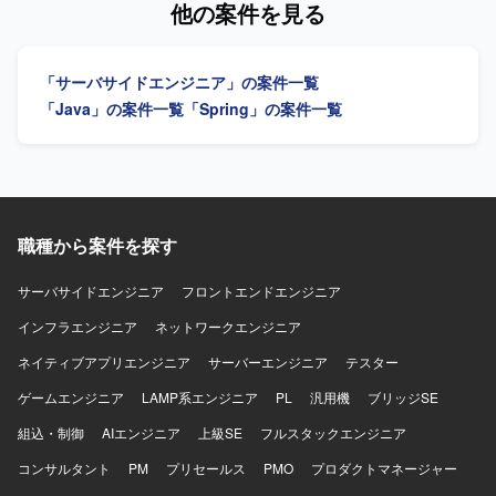
他の案件を見る
開発スタイルのもとでバックエンドからフロントエンドま
す。 【開発環境】 Java、Vue.js、Spring、Bootstrap、
で幅広い経験を積むことができます。 【開発環境】
PostgreSQLを使用します。
OpenAPI 3.0、YAML、Java 25、Spring Boot 3.5.x、
「サーバサイドエンジニア」の案件一覧
PostgreSQL 17、jOOQ、REST API開発、React 18、
TypeScript、Vite、Chakra UI、Visual Studio Code、
「Java」の案件一覧
「Spring」の案件一覧
GitHub、GitHub Actions、OpenAPI Generator（Swagger）
を利用しています。
職種から案件を探す
サーバサイドエンジニア
フロントエンドエンジニア
インフラエンジニア
ネットワークエンジニア
ネイティブアプリエンジニア
サーバーエンジニア
テスター
ゲームエンジニア
LAMP系エンジニア
PL
汎用機
ブリッジSE
組込・制御
AIエンジニア
上級SE
フルスタックエンジニア
コンサルタント
PM
プリセールス
PMO
プロダクトマネージャー