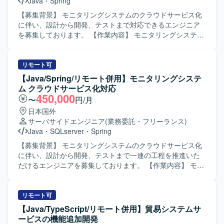
Java
・
Spring
の魅力】 ECサイトの開発支援を通じて、詳細設計からテス
トまで一連の工程に携わることができます。 既存機能の改
【募集背景】 モニタリングシステムのクラウドサービス化
修や品質改善対応を経験することで、設計力や問題解決力
に伴い、設計から開発、テストまで対応できるエンジニア
を高めていただけます。 【開発環境】 JavaおよびSpring
を募集しております。 【作業内容】 モニタリングシステム
Frameworkを用いたWebシステム開発環境下で、
のクラウドサービス化に伴う設計・開発をご担当いただき
PostgreSQLおよびLinuxを利用した開発となります。
ます。 具体的には、基本設計、詳細設計、テスト設計の実
施、プログラミング、単体テスト、結合・総合テスト、リ
リモート可
リースおよび各種ドキュメント作成を行っていただきま
【Java/Spring/リモート併用】モニタリングシステ
す。開発ではAI（Cloud Code）を活用して製造を実施いた
ム クラウドサービス化対応
します。 【求める人物像】 主体的にコミュニケーションを
450,000
〜
円/月
取りながら業務を推進できる方を求めております。 【ポジ
日本国外
ションの魅力】 モニタリングシステムのクラウドサービス
サーバサイドエンジニア
(業務委託・フリーランス)
化という上流工程からリリースまで一連の工程に携わるこ
Java
・
SQLserver
・
Spring
とができ、設計からテストまで幅広い経験を積むことがで
きます。AI（Cloud Code）を活用した開発に関わること
【募集背景】 モニタリングシステムのクラウドサービス化
で、新しい開発手法にも触れていただけます。 【開発環
に伴い、設計から開発、テストまで一連の工程を推進いた
境】 Java、Spring、SQL、AI（Cloud Code）などを用いた
だけるエンジニアを募集しております。 【作業内容】 モニ
Webシステム開発環境です。
タリングシステムのクラウドサービス化に伴う設計および
開発をご担当いただきます。具体的には、基本設計、詳細
設計、テスト設計の実施、プログラミング、単体テスト、
リモート可
結合テストおよび総合テスト、リリース対応および各種ド
【Java/TypeScript/リモート併用】貿易システムサ
キュメント作成などを行っていただきます。開発では
ービスの機能追加開発