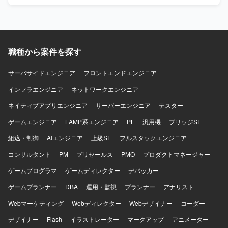
職種から案件を探す
サーバサイドエンジニア
フロントエンドエンジニア
インフラエンジニア
ネットワークエンジニア
ネイティブアプリエンジニア
サーバーエンジニア
テスター
ゲームエンジニア
LAMP系エンジニア
PL
汎用機
ブリッジSE
組込・制御
AIエンジニア
上級SE
フルスタックエンジニア
コンサルタント
PM
プリセールス
PMO
プロダクトマネージャー
ゲームプログラマ
ゲームディレクター
デバッカー
ゲームプランナー
DBA
運用・監視
プランナー
アナリスト
Webマーケティング
Webディレクター
Webデザイナー
コーダー
デザイナー
Flash
イラストレーター
マークアップ
アニメーター