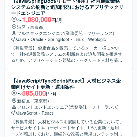
【Java/SpringBoot/リモート併用】社内通販業務
システムの刷新と追加開発におけるアプリテックリ
ードエンジニア
1,080,000
〜
円/月
港区（東京都）
フルスタックエンジニア
(業務委託・フリーランス)
Java
・
Oracle
・
SpringBoot
・
Linux
・
Weblogic
【募集背景】 健康食品を販売しているメーカー様におい
て、社内通販業務システムの刷新および追加開発を推進す
るため、アプリケーション領域のテックリード人材を募集
しております。 【作業内容】 アプリケーション開発におい
て、機能設計から試験までの一連の工程を担当していただ
きます。Javaクラス設計や実装方式の検討・設計を行い、
【JavaScript/TypeScript/React】人材ビジネス企
実装およびレビューを実施していただきます。また、チー
業向けサイト更新・運用案件
ムリードとして技術的な支援や実装レビューを行い、レガ
585,000
〜
円/月
シー技術スタックからモダン技術スタックへの段階的な移
新宿区（東京都）
行を伴う開発を推進していただきます。 【求める人物像】
フロントエンドエンジニア
(業務委託・フリーランス)
テックリードやアプリケーションアーキテクト候補とし
JavaScript
・
React
て、チーム内で実装レビューや技術フォローが行える方を
求めております。技術課題解決や高難易度の技術タスクを
【募集背景】 人材ビジネスを展開している企業において、
主体的に進めつつ、決断に至る経緯や結果をメンバーと共
サービスサイトやコーポレートサイト、LPの更新・運用ニ
有しながら、一緒に対応していける方を想定しておりま
ーズが増加しており、継続的な改善と新規コンテンツ制作