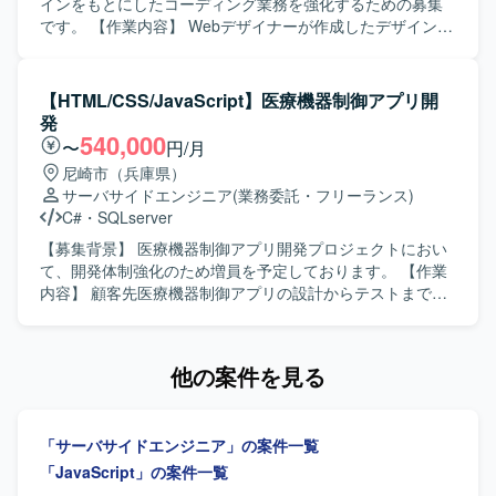
スク管理にはSlackおよびGoogleスプレッドシートを使用し
上流工程を含む基本設計を実施していただきます。 ・設計
インをもとにしたコーディング業務を強化するための募集
ております。
書、試験項目書、利用手順書など各種ドキュメントを作成
です。 【作業内容】 Webデザイナーが作成したデザインカ
していただきます。 ・ユーザ問い合わせ対応や技術教育支
ンプ（Figma／XD／Photoshop等）をもとに、HTML／CSS
援を行っていただきます。 【求める人物像】 お客様やチー
／JavaScriptを用いたコーディング・実装業務を行っていた
ムメンバと円滑にコミュニケーションを取りながら、自立
だきます。レスポンシブデザインへの対応や、デザインを
【HTML/CSS/JavaScript】医療機器制御アプリ開
的に業務を推進できる方を求めております。 業務管理と技
忠実に再現する実装も担当していただきます。 【求める人
発
術支援の両面から主体的に課題を発見し、改善提案まで行
物像】 デザイン意図を汲み取りながら、細部までこだわっ
540,000
〜
円/月
っていただける方が望ましいです。 【ポジションの魅力】
てコーディングができる方を求めています。AIツールを活
尼崎市（兵庫県）
PowerPlatformを中心とした内製開発の推進に携わること
用した効率的な開発に前向きで、チームメンバーと積極的
サーバサイドエンジニア
(業務委託・フリーランス)
で、業務効率化やDX推進をダイレクトに支援できるポジシ
にコミュニケーションを取りながら作業を進められる方が
C#
・
SQLserver
ョンです。 要件定義から設計、開発、ドキュメント作成、
望ましいです。 【ポジションの魅力】 AIツールを積極的に
教育支援まで幅広い工程に関わることができ、業務管理や
活用できる環境で、最新のAI活用ノウハウを実務を通じて
【募集背景】 医療機器制御アプリ開発プロジェクトにおい
顧客折衝スキルも同時に磨いていただけます。 【開発環
身につけることができます。メンバー同士のコミュニケー
て、開発体制強化のため増員を予定しております。 【作業
境】 開発ツールとしてPowerPlatform（PowerApps,
ションが活発で活気のある現場であり、裁量を持って実
内容】 顧客先医療機器制御アプリの設計からテストまで一
PowerAutomate, PowerBI, Dataverse 等）を利用していた
装・コーディングに関わることができます。 【開発環境】
連の開発工程をご担当いただきます。 【求める人物像】 1
だきます。今後、追加の開発ツールが導入される可能性も
デザインカンプにFigma／XD／Photoshop等を使用し、フ
人称で主体的に作業を進められる方を求めております。
ございます。
ロントエンド実装にHTML／CSS／JavaScriptを用いた環境
【ポジションの魅力】 医療機器領域のアプリ開発に携わる
他の案件を見る
です。
ことで、専門性の高い業務経験を積むことができます。
【開発環境】 HTML、CSS、JavaScript、C#、SQL Server
を用いたアプリケーション開発環境となります。
「サーバサイドエンジニア」の案件一覧
「JavaScript」の案件一覧