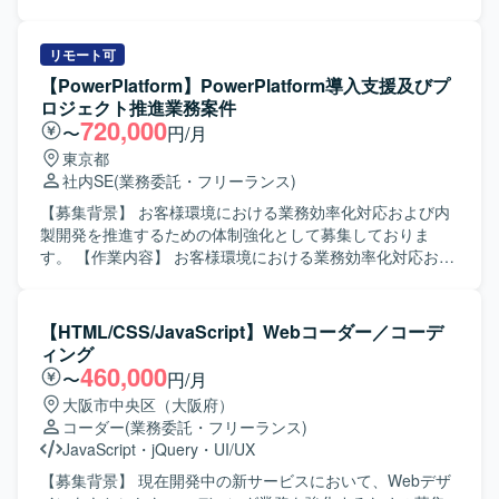
す。現行システムのあるべき姿を見据えた改善提案や継続
を推進するためにWebエンジニアを募集しております。
的な改善活動に前向きに取り組める方にご活躍いただきた
【作業内容】 サービスサイト、コーポレートサイト、LPを
いと考えております。 【ポジションの魅力】 モダンな技術
対象に、実装やコンテンツの作成・修正、広告用LPの制作
リモート可
スタックを活用しながら、大規模な社内通販業務システム
を行っていただきます。 要件整理を行いながら、スケジュ
【PowerPlatform】PowerPlatform導入支援及びプ
の刷新・追加開発に上流から関わることができます。レガ
ール調整や設定作業を行い、複数タスクを並行して対応し
ロジェクト推進業務案件
シー環境からモダン環境への移行プロジェクトに関わるこ
ていただきます。 タスクはSlackを通じて受け取り、
720,000
〜
円/月
とで、アプリケーションアーキテクチャ設計や技術選定の
Googleスプレッドシートで管理しつつ、必要に応じて関係
東京都
経験を積むことができます。テックリードとしてチームを
者へのヒアリングを実施し、サイト運用および改善を進め
社内SE
(業務委託・フリーランス)
牽引しつつ、技術面での意思決定や改善活動をリードでき
ていただきます。 【求める人物像】 フロントエンドおよび
るポジションです。 【開発環境】 Java17、SpringBoot3な
バックエンドの実装を一人称で推進でき、自ら課題を発見
【募集背景】 お客様環境における業務効率化対応および内
どのモダン技術スタックを中心に、DockerやAWS ECS等の
して主体的に動いていただける方を求めております。 サイ
製開発を推進するための体制強化として募集しておりま
コンテナ・クラウド技術を活用した開発を行っておりま
ト運用を行いながら、環境整備や業務フローの改善にも前
す。 【作業内容】 お客様環境における業務効率化対応およ
す。現行システムではJava6/8、Weblogic、JavaEE、
向きに取り組んでいただける方が望ましいです。 【ポジシ
び内製開発における技術支援業務を担当していただきま
Swing、OracleDBといったレガシー技術スタックも併存し
ョンの魅力】 サービスサイトやコーポレートサイト、LPな
す。 現時点での開発ツールはPowerPlatformとなります
ており、段階的な移行を進めながら開発を行っておりま
ど多様なWebサイトの運用・改善に携わることで、フロン
が、導入に関する各種ツール・システム利用や今後の開発
【HTML/CSS/JavaScript】Webコーダー／コーデ
す。コミュニケーションおよび情報共有にはSlack、
トエンドからバックエンドまで幅広い実装経験を積むこと
ツール追加の可能性もございます。 主な業務は以下を想定
ィング
Confluence、Jira、Miro、GitHub等のツールを利用してお
ができます。 デザイナーと密に連携しながら、コンテンツ
しております。 ・本業務を推進するための業務管理および
460,000
〜
円/月
ります。
企画から実装まで一貫して関われるため、裁量を持ってサ
フロントでの顧客調整対応を行っていただきます。 ・本業
大阪市中央区（大阪府）
イト改善に貢献していただけます。 【開発環境】 HTML /
務に関する各種施策の検討、提案、実施を行っていただき
コーダー
(業務委託・フリーランス)
CSS / JavaScript / React / TypeScript を用いたフロントエ
ます。 ・PowerPlatform（PowerApps, PowerAutomate,
JavaScript
・
jQuery
・
UI/UX
ンド・バックエンド開発環境です。 WordPress をはじめと
PowerBI, Dataverse 等）を用いた開発、教育、支援を行っ
した各種CMSを利用したサイト運用を行っております。 タ
ていただきます。 ・要件定義、基本設計、詳細設計などの
【募集背景】 現在開発中の新サービスにおいて、Webデザ