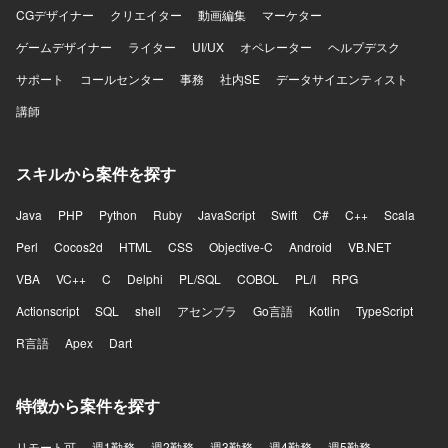
CGデザイナー
クリエイター
動画編集
マーケター
ゲームデザイナー
ライター
UI/UX
オペレーター
ヘルプデスク
サポート
コールセンター
事務
社内SE
データサイエンティスト
講師
スキルから案件を探す
Java
PHP
Python
Ruby
JavaScript
Swift
C#
C++
Scala
Perl
Cocos2d
HTML
CSS
Objective-C
Android
VB.NET
VBA
VC++
C
Delphi
PL/SQL
COBOL
PL/I
RPG
Actionscript
SQL
shell
アセンブラ
Go言語
Kotlin
TypeScript
R言語
Apex
Dart
特徴から案件を探す
リモート可
週1勤務
週2勤務
週3勤務
週4勤務
週5勤務