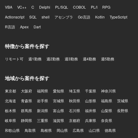
VBA
VC++
C
Delphi
PL/SQL
COBOL
PL/I
RPG
Actionscript
SQL
shell
アセンブラ
Go言語
Kotlin
TypeScript
R言語
Apex
Dart
特徴から案件を探す
リモート可
週1勤務
週2勤務
週3勤務
週4勤務
週5勤務
地域から案件を探す
東京都
大阪府
福岡県
愛知県
埼玉県
千葉県
神奈川県
北海道
青森県
岩手県
宮城県
秋田県
山形県
福島県
茨城県
栃木県
群馬県
新潟県
富山県
石川県
福井県
山梨県
長野県
岐阜県
静岡県
三重県
滋賀県
京都府
兵庫県
奈良県
和歌山県
鳥取県
島根県
岡山県
広島県
山口県
徳島県