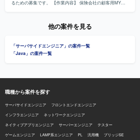
グラム改修やコーディングをご担当いただきます。生成
るための募集です。 【作業内容】 保険会社の顧客用MYペ
AI（Claude）を活用した設計や開発も行っていただきま
ージのクラウド移行プロジェクトにおいて、結合試験工程
す。 【求める人物像】 ドメイン駆動設計やクリーンアーキ
で発生する障害に対するリカバリ対応をご担当いただきま
テクチャといった設計思想を理解し、システム間の依存関
す。具体的には、障害の原因調査から解決案の提案、修正
他の案件を見る
係を整理しながら主体的にアーキテクチャ改善に取り組ん
まで一連の対応を行っていただきます。 【求める人物像】
でいただける方を求めています。生成AIを活用したモダン
少人数体制の中でも自律的に業務に取り組み、主体的に課
な開発スタイルに前向きで、ご自身の技術的な経験をわか
題解決を推進いただける方を求めています。タスクの優先
「サーバサイドエンジニア」の案件一覧
りやすく説明できるコミュニケーション力のある方ですと
度を整理しながら計画的に対応ができ、不明点は関係者と
望ましいです。 【ポジションの魅力】 大規模な基幹システ
積極的にコミュニケーションを取りながら進めていただけ
「Java」の案件一覧
ムのリプレイスにアーキテクチャレベルから関わることが
る方が望ましいです。 【ポジションの魅力】 クラウド移行
でき、DDDやクリーンアーキテクチャ、マイクロサービス
プロジェクトの結合試験工程において、障害対応の上流か
移行といったモダンな設計・開発手法を実務で深く経験し
ら下流まで一貫して携わることができます。障害分析やバ
ていただけます。生成AIを活用した開発プロセスにも関与
グ修正のスキルを高めつつ、顧客折衝や課題整理なども経
できるため、今後のエンジニアキャリアにおいて有用な知
験できる環境です。 【開発環境】 Thymeleaf、Spring Boot
見やスキルを獲得できる環境です。 【開発環境】 OSは
などを用いたWebアプリケーション開発環境となります。
職種から案件を探す
Windows Serverを利用して開発を行います。開発言語は
Visual Studio C#、データベースはSQLServerを利用した環
サーバサイドエンジニア
フロントエンドエンジニア
境となります。
インフラエンジニア
ネットワークエンジニア
ネイティブアプリエンジニア
サーバーエンジニア
テスター
ゲームエンジニア
LAMP系エンジニア
PL
汎用機
ブリッジSE