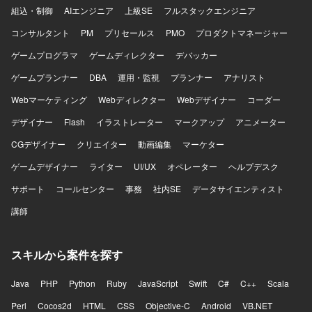
組込・制御
AIエンジニア
上級SE
フルスタックエンジニア
コンサルタント
PM
プリセールス
PMO
プロダクトマネージャー
ゲームプログラマ
ゲームディレクター
デバッカー
ゲームプランナー
DBA
運用・監視
プランナー
アナリスト
Webマーケティング
Webディレクター
Webデザイナー
コーダー
デザイナー
Flash
イラストレーター
マークアップ
アニメーター
CGデザイナー
クリエイター
動画編集
マーケター
ゲームデザイナー
ライター
UI/UX
オペレーター
ヘルプデスク
サポート
コールセンター
事務
社内SE
データサイエンティスト
講師
スキルから案件を探す
Java
PHP
Python
Ruby
JavaScript
Swift
C#
C++
Scala
Perl
Cocos2d
HTML
CSS
Objective-C
Android
VB.NET