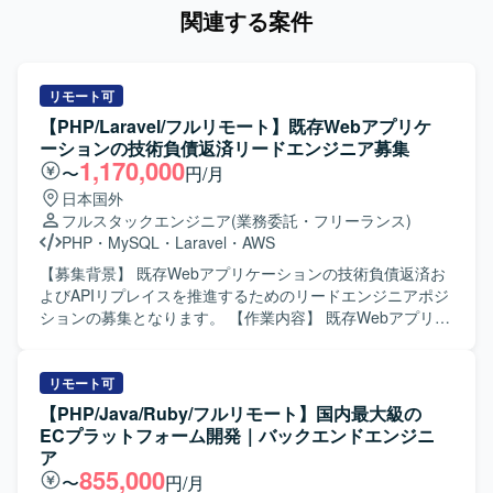
関連する案件
リモート可
【PHP/Laravel/フルリモート】既存Webアプリケ
ーションの技術負債返済リードエンジニア募集
1,170,000
〜
円/月
日本国外
フルスタックエンジニア
(業務委託・フリーランス)
PHP
・
MySQL
・
Laravel
・
AWS
【募集背景】 既存Webアプリケーションの技術負債返済お
よびAPIリプレイスを推進するためのリードエンジニアポジ
ションの募集となります。 【作業内容】 既存Webアプリケ
ーションのAPIリプレイスと技術負債の返済をリードいただ
きます。 既存Webアプリ（PHP5.6/CakePHP2、
FuelPHP1.8）の仕様解析とAPI化の推進を行っていただき
リモート可
ます。 クリーンアーキテクチャやDDDに基づくモデル設
【PHP/Java/Ruby/フルリモート】国内最大級の
計・実装を主導していただきます。 技術的意思決定を担
ECプラットフォーム開発｜バックエンドエンジニ
い、設計・実装水準の底上げを牽引していただきます。 品
ア
質と納期のバランスを見極めたプロジェクト推進をサポー
855,000
〜
円/月