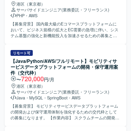
トしていただきます。 【求める人物像】 技術的な意思決定
港区（東京都）
を主体的に行いながら、チーム全体の設計力や開発力の底
サーバサイドエンジニア
(業務委託・フリーランス)
上げにコミットできる方を求めています。 レガシーコード
PHP
・
AWS
と向き合いながら、段階的な改善やAPI化を粘り強く推進で
きる方を求めています。 DDDやクリーンアーキテクチャの
【募集背景】 国内最大級のEコマースプラットフォームに
思想を言語化し、チームメンバーに教育・共有できる方が
おいて、ビジネス規模の拡大とEC需要の急増に伴い、シス
望ましいです。 【ポジションの魅力】 レガシーなWebアプ
テム基盤の強化と新機能投入を加速させるための募集とな
リケーションの技術負債返済とAPIリプレイスを通じて、ア
ります。 【作業内容】 Webアプリケーションの設計・実
ーキテクチャ設計から実装まで広い裁量を持って関わるこ
装・リリースをご担当いただきます。 バックエンド開発を
とができます。 DDDやクリーンアーキテクチャを実践しな
中心に、機能開発の一気通貫したプロセスを担当していた
リモート可
がら、チームの技術力向上や開発プロセス改善に直接影響
だきます。 ご経験や志向性に応じてフロントエンド領域も
【Java/Python/AWS/フルリモート】モビリティサ
を与えられるポジションです。 【開発環境】 開発言語は
お任せいたします。 ユーザーフィードバックに基づく機能
ービスデータプラットフォームの開発・保守運用案
PHP8系を使用します。 フレームワークはLaravel11系を使
改善やUX向上に取り組んでいただきます。 本番環境のエラ
件（交代枠）
用します。 既存Webアプリケーションは
ー監視やパフォーマンスチューニングを行っていただきま
720,000
〜
円/月
PHP5.6（CakePHP2、FuelPHP1.8）で構築されています。
す。 日常的なリファクタリングを実施していただきます。
港区（東京都）
データベースはMySQL5.7系を使用します。 インフラは
クラウドサービス（AWS/GCP等）の活用やコンテナ化な
サーバサイドエンジニア
(業務委託・フリーランス)
AWSおよびDockerを利用します。 バージョン管理はGitお
ど、技術ドリブンな開発環境の整備・改善に取り組んでい
Java
・
MySQL
・
SpringBoot
・
AWS
よびGitHubを使用します。 CI/CDはGitHub Actionsを使用し
ただきます。 【求める人物像】 ユーザーのためにこだわり
ます。 ローカル開発環境はDockerおよびDocker Compose
を貫ける方を求めています。 新しい技術や未経験の領域に
【募集背景】 モビリティサービスデータプラットフォーム
を利用します。 統合開発環境はVisual Studio Codeを使用し
も前向きに挑戦し、スピード感を持って吸収できる方を歓
の開発および保守運用体制を強化するための交代枠として
ます。
迎いたします。 オーナーシップを持って課題に取り組み、
の募集になります。 【作業内容】 スクラムチームの開発担
どんな部署・立場でも自らプロダクトを良くしていくため
当として、顧客や他社と連携しながらプロダクトの改善を
に動ける方を求めています。 すでにある問題を解決するだ
一人称で進めていただきます。AWSサービスを活用し、