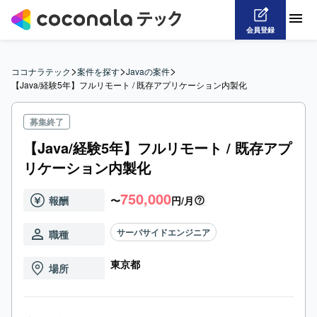
会員登録
>
>
>
ココナラテック
案件を探す
Javaの案件
【Java/経験5年】フルリモート / 既存アプリケーション内製化
募集終了
【Java/経験5年】フルリモート / 既存アプ
リケーション内製化
750,000
報酬
〜
円/月
サーバサイドエンジニア
職種
東京都
場所