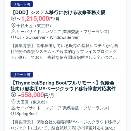
けでなく、プロダクトの課題やコードレベルの課題など、
JavaやPythonを用いたAPI開発を中心に、設計から試験まで
リモート可
問題を積極的に見つけていき、自ら解決していける方を求
一貫して対応していただきます。 【求める人物像】 スクラ
【DDD】システム移行における改修業務支援
めています。 常に変わっていく状況を楽しみ、変化に柔軟
ム開発に慣れており、自ら課題を発見しプロダクト改善を
1,215,000
〜
円/月
に対応していける方を歓迎いたします。 顧客やメンバーの
主体的に進めていただける方を求めています。関係者と円
千代田区（東京都）
成長や成功を喜べる方を求めています。 【ポジションの魅
滑にコミュニケーションを取りながら、品質とスピードの
サーバサイドエンジニア
(業務委託・フリーランス)
力】 国内最大級のEコマースプラットフォームにおいて、
両立を意識して取り組んでいただける方が望ましいです。
C#
・
SQLserver
・
WindowsServer
将来的な10倍の負荷増を見越したスケーラビリティ設計に
【ポジションの魅力】 モビリティ領域のデータプラットフ
携わることができます。 日常的なリファクタリングやコン
ォーム開発に携わることで、最新のAWSサービスやAI開発
【募集背景】 長年稼働している既存の基幹システムから自
テナ化など、技術ドリブンな環境改善が業務に組み込まれ
支援ツールを活用しながら、設計から試験まで幅広い工程
社開発の新規システムへの段階的なリプレイスプロジェク
ている組織で働くことができます。 設計から実装、リリー
を経験していただけます。スクラム体制の中で、顧客や他
トが進行しており、複雑な依存関係を解消し安全かつスム
ス、本番稼働後のモニタリングまで一貫して担当するフル
社と連携しながらプロダクトの価値向上に直接貢献できる
ーズなシステム移行を実現するためのアーキテクチャ改善
サイクル開発に関わることで、エンジニアとしての総合力
環境です。 【開発環境】 AWS上でのJava(SpringBoot)およ
および開発を推進する必要があるための募集となります。
を高めることができます。 自分のコードが、初めてECを開
びPythonによるAPI開発環境に加え、TypeScript(React)を用
【作業内容】 既存の基幹システムと多数の周辺システムや
リモート可
設する方の夢や、成長したショップの決済を直接支えてい
いたフロントエンド開発環境があります。データベースは
社内ツールとの間で複雑化しているデータ参照の整理や紐
【Thymeleaf/Spring Boot/フルリモート】保険会
ることを実感できる環境です。 【開発環境】 クラウドサー
MySQLを利用し、スクラム開発プロセスの中でGitHubを用
解きを行い、クリーンアーキテクチャなどの設計思想を取
社向け顧客用MYページクラウド移行障害対応案件
ビス（AWS/GCP等）を活用し、コンテナ化など技術ドリブ
いたソースコード管理を行います。
り入れた設計やリファクタリングを実施してシステム間の
558,000
〜
円/月
ンな開発環境が整備されています。
結合度を下げていただきます。また、新システム側に現行
大田区（東京都）
の基幹システムと同等の役割やデータ構造を持つ疑似デー
サーバサイドエンジニア
(業務委託・フリーランス)
タベースを構築し、既存の周辺システムの参照先を切り替
SpringBoot
えた上で正常に動作するかどうかの確認や検証テストを行
っていただきます。さらに、データ整理および参照先の切
【募集背景】 保険会社の顧客用MYページのクラウド移行プ
り替えに伴って発生する各種周辺システムやツールのプロ
ロジェクトにおいて、結合試験工程での障害対応を強化す