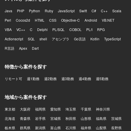
Java
PHP
Python
Ruby
JavaScript
Swift
C#
C++
Scala
Perl
Cocos2d
HTML
CSS
Objective-C
Android
VB.NET
VBA
VC++
C
Delphi
PL/SQL
COBOL
PL/I
RPG
Actionscript
SQL
shell
アセンブラ
Go言語
Kotlin
TypeScript
R言語
Apex
Dart
特徴から案件を探す
リモート可
週1勤務
週2勤務
週3勤務
週4勤務
週5勤務
地域から案件を探す
東京都
大阪府
福岡県
愛知県
埼玉県
千葉県
神奈川県
北海道
青森県
岩手県
宮城県
秋田県
山形県
福島県
茨城県
栃木県
群馬県
新潟県
富山県
石川県
福井県
山梨県
長野県