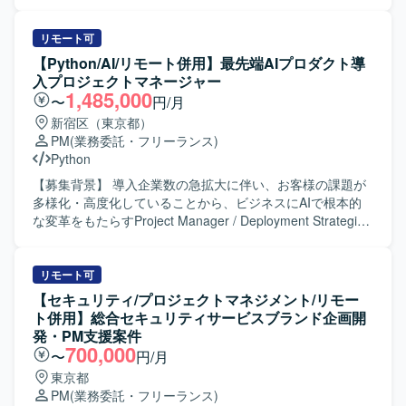
ジェクトマネジメントをご担当いただきます。ビジネスサ
イドやエンジニア、デザイナー等様々なステークホルダー
と協力しながら、開発案件を推進していただきます。 ・要
リモート可
求・要件定義から開発、テスト、リリースまでの開発ディ
【Python/AI/リモート併用】最先端AIプロダクト導
レクションおよび進行管理を行います。 ・部署内外のステ
入プロジェクトマネージャー
ークホルダーとの期待値調整、折衝、合意形成およびレポ
1,485,000
〜
円/月
ーティングを行います。 ・開発ロードマップやマイルスト
新宿区（東京都）
ンの策定、およびスケジュール調整を行います。 ・担当プ
PM
(業務委託・フリーランス)
ロダクトに関するドキュメント作成、管理および運用を行
Python
います。 ・複数の開発プロジェクトの進行リードと進捗管
理を行います。 ・プロジェクトの立ち上げからリリースま
【募集背景】 導入企業数の急拡大に伴い、お客様の課題が
での一貫した推進とタスク管理を行います。 【求める人物
多様化・高度化していることから、ビジネスにAIで根本的
像】 ソフトウェア開発領域でPMを経験されてきた方を求め
な変革をもたらすProject Manager / Deployment Strategist
ています。元エンジニアまたはエンジニアと密にプロダク
として、AXを上流から牽引できる人材を募集しています。
ト・システム開発のPMをされてきた方が望ましいです。開
【作業内容】 AIプロダクトの受託開発案件における専任プ
発部署以外のステークホルダーとのコミュニケーションの
ロジェクトマネージャーとして、クライアントの業務理解
リモート可
経験があり、AI利活用に興味・関心を持ち実務でも取り組
と課題特定を行い、潜在的な課題を見抜きます。AI活用の
【セキュリティ/プロジェクトマネジメント/リモー
んでいる方を歓迎いたします。現状に甘えず自ら課題を設
全体戦略やロードマップを策定し、段階的な導入計画を提
ト併用】総合セキュリティサービスブランド企画開
定し、関係者を巻き込み主体的に改善へと導ける方、常に
案します。提案書の作成や顧客へのプレゼンテーションな
発・PM支援案件
自身のスタンスを持ち考えを周囲に共有できる方、相手の
どの提案活動を行います。PRDや要件定義書、仕様書の作
700,000
〜
円/月
期待値を理解し丁寧なコミュニケーションでステークホル
成を通じて要件定義と仕様策定を進め、開発チームのマネ
東京都
ダーと調整ができる方を求めています。 【ポジションの魅
ジメントやスケジュール、品質、コスト管理などのプロジ
PM
(業務委託・フリーランス)
力】 AI関連のtoC向けプロダクトに関わりながら、複数の開
ェクトマネジメントを行います。顧客折衝やリレーション