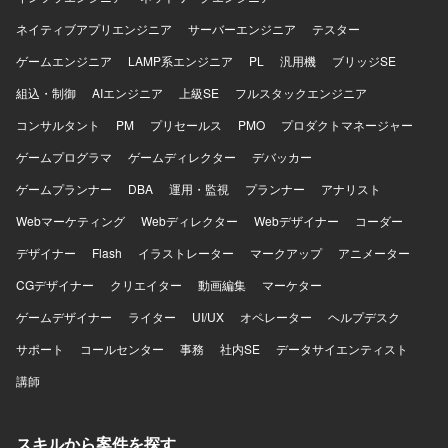
ができます。ベトナムオフショア開発チームとの協業を通
じて、グローバルな開発体制でのマネジメントスキルも習
ネイティブアプリエンジニア
サーバーエンジニア
テスター
得していただけます。 【開発環境】 言語はSQL、Python、
ゲームエンジニア
PHP等を使用いたします。LAMP系フレームワークやAWSイ
LAMP系エンジニア
PL
汎用機
ブリッジSE
ンフラ環境を利用する場合があります。バージョン管理は
組込・制御
AIエンジニア
上級SE
フルスタックエンジニア
Git、コミュニケーションツールはSlackやBacklog等を利用
いたします。開発体制はベトナムオフショア開発を併用
コンサルタント
PM
プリセールス
PMO
プロダクトマネージャー
し、Informatica、ASTERIA Warp、Databricks等のETL／
ゲームプログラマ
ゲームディレクター
デバッカー
DWHツールを活用いたします。
ゲームプランナー
DBA
運用・監視
プランナー
アナリスト
Webマーケティング
Webディレクター
Webデザイナー
コーダー
デザイナー
Flash
イラストレーター
マークアップ
アニメーター
CGデザイナー
クリエイター
動画編集
マーケター
ゲームデザイナー
ライター
UI/UX
オペレーター
ヘルプデスク
サポート
コールセンター
事務
社内SE
データサイエンティスト
講師
スキルから案件を探す