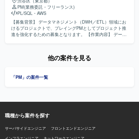
渋谷区（東京都）
境です。 【開発環境】 開発言語はPythonおよび各種大規模
ンを取りながらプロジェクトを推進できる方を求めており
PM
(業務委託・フリーランス)
言語モデルを利用します。作業環境としてMacと複数モニ
ます。英語を用いたコミュニケーションにも前向きに取り
PL/SQL
・
AWS
ターを利用できる環境が用意されています。
組み、ビジネス観点と技術観点の両面から価値提供いただ
ける方が望ましいです。 【ポジションの魅力】 大規模な通
【募集背景】 データマネジメント（DWH／ETL）領域にお
信事業者向けサービス開発にPM/PMOとして関わること
けるプロジェクトで、プレイングPMとしてプロジェクト推
で、マーケティングデータ分析とプロダクト開発の両面で
進を強化するための募集となります。 【作業内容】 データ
経験を積むことができます。BIツールや各種マーケティン
マネジメント（DWH／ETL）領域におけるプロジェクトマ
グプラットフォームのデータを扱いながら、事業インパク
ネジメント業務をご担当いただきます。顧客側のカウンタ
トの大きい意思決定に貢献していただけます。 【開発環
ーパートとして要件整理、進行管理、スコープ調整を行い
他の案件を見る
境】 DOMOや各種BIツール、GA4、Salesforce、SQLなど
ながら、実装フェーズにおける品質管理や設計レビュー、
を用いたデータ分析環境で業務を行っていただきます。
テスト確認なども担っていただきます。ベトナムオフショ
ア開発チーム（BrSE含む）との連携を行い、能動的な提案
「PM」の案件一覧
やプロジェクト推進も行っていただきます。顧客担当者、
PM、ベトナムオフショア開発チームと協働してプロジェク
トを遂行していただきます。 【求める人物像】 顧客や社内
ステークホルダーと円滑にコミュニケーションを取りなが
ら、主体的に課題を発見し提案や推進ができる方を求めて
います。元請の代表として責任感を持ってプロジェクトを
職種から案件を探す
リードしていただける方が望ましいです。 【ポジションの
魅力】 データマネジメント（DWH／ETL）領域において、
要件整理から品質管理まで一連のプロジェクトマネジメン
サーバサイドエンジニア
フロントエンドエンジニア
トを担うことで、上流から下流まで幅広い経験を積むこと
インフラエンジニア
ネットワークエンジニア