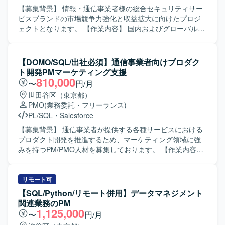
発プロジェクトをリードできる環境です。ビジネスサイド
構築を通じて、継続案件や拡大案件につなげる信頼関係を
【募集背景】 情報・通信事業者様の総合セキュリティサー
からエンジニア、デザイナーまで多様なメンバーと協業
構築します。生成AIの技術検証やプロンプトチューニング
ビスブランドの市場競争力強化と収益拡大に向けたプロジ
し、上流からリリースまで一貫して関与できるため、プロ
など自ら手を動かして技術検証やプロトタイピングを行
ェクトとなります。 【作業内容】 国内およびグローバル向
ダクトマネジメントおよびプロジェクトマネジメントのス
い、顧客向け報告書やプロジェクト進捗レポートなどのド
けのセキュリティサービスの企画開発および運用保守に携
キルを幅広く高めていただけます。 【開発環境】 戦略開発
キュメントを作成します。 【求める人物像】 ベンチャー気
わっていただきます。セキュリティサービスをお客様へ導
部全体は約20名、プロダクト/プロジェクトマネジメントチ
質なカルチャーに抵抗がなく、お客様の中に深く入り込み
入する際のPM担当として、要件定義から運用まで一連のフ
【DOMO/SQL/出社必須】通信事業者向けプロダク
ームは約6名の体制です。プロジェクト管理にNotion、
潜在課題を見抜いて提案できる方が望ましいです。コンサ
ェーズをご支援いただきます。具体的には、プロジェクト
ト開発PMマーケティング支援
Google Workspace、Confluence、開発タスク管理に
ルティングとテクノロジーの両軸で価値を発揮でき、自ら
計画、要件管理、スケジュール管理、コスト管理、品質管
810,000
〜
円/月
Notion、JIRA、Github、コミュニケーションにSlack、
AIツールを触りプロンプトをチューニングする等の現場作
理、リスク管理、課題管理、メンバー管理などを推進して
世田谷区（東京都）
Miro、デザインにFigma、データ分析にLookerを利用して
業をいとわない泥臭さのある方を求めています。営業や開
いただきます。 【求める人物像】 多様な関係者と円滑にコ
PMO
(業務委託・フリーランス)
います。
発チームと自発的かつ高頻度なコミュニケーションを取れ
ミュニケーションを取りながら、柔軟に業務へ対応できる
PL/SQL
・
Salesforce
る方、中長期視点で顧客に深く伴走するマインドを持ち、
方を求めております。セキュリティサービス領域に関心を
AIを活用して顧客の売上や事業をグロースさせる攻めの推
持ち、自ら主体的に課題発見と改善提案ができる方が望ま
【募集背景】 通信事業者が提供する各種サービスにおける
進ができる方が理想です。 【ポジションの魅力】 AX戦略の
しいです。 【ポジションの魅力】 国内およびグローバル規
プロダクト開発を推進するため、マーケティング領域に強
立案から要件定義、開発推進、導入・定着まで一貫して携
模で展開される総合セキュリティサービスブランドの企画
みを持つPM/PMO人材を募集しております。 【作業内容】
わることができ、LLMやRAG、AI AGENTなど生成AI領域の
開発にPMの立場から関わることができます。サービス企画
スマートフォン向けを含む通信事業者が提供するサービス
最前線で実務経験を積むことができます。Deployment
から運用まで一貫して携わることで、ビジネスと技術の両
に関わる開発プロジェクトにおいて、PM/PMOとしてプロ
Strategistとしてクライアントへの提供価値とビジネス成長
面から知見を広げることができ、今後のキャリア形成にも
ジェクト推進をご担当いただきます。主担当としてマーケ
リモート可
の両方をリードでき、スタートアップならではのスピード
大きく寄与するポジションです。 【開発環境】 セキュリテ
ティング寄りのデータ分析業務に携わっていただき、各種
【SQL/Python/リモート併用】データマネジメント
感と事業インパクトの大きい環境で働くことができます。
ィサービス領域における企画開発および運用保守プロジェ
データを用いた施策検討や意思決定の支援を行っていただ
関連業務のPM
チーム内で日常的にAIを活用し、定型業務はAIエージェント
クトのマネジメント環境となります。
きます。 【求める人物像】 マーケティング領域のデータ分
1,125,000
〜
円/月
で省力化することで、より価値を生む活動に集中できる環
析に主体的に取り組み、関係者と円滑にコミュニケーショ