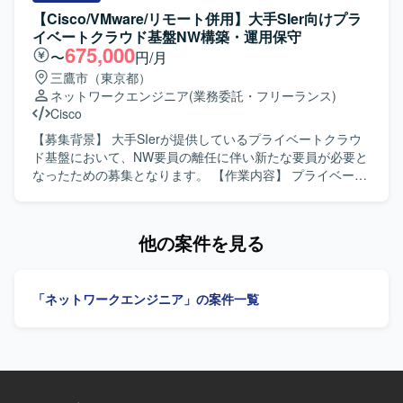
ェクトに携わることで、業務・基幹システムとネットワー
て、既存案件や新規案件に対しツールの維持と拡張を担当
【Cisco/VMware/リモート併用】大手SIer向けプラ
クを横断した知見を得ることができます。 【開発環境】
していただきます。 先に参画するAIデータエンジニアと連
イベートクラウド基盤NW構築・運用保守
中・大規模ネットワークインフラ環境（SD-WAN等を含む
携しながら、利用ツールの選定を含めた方針検討と推進を
675,000
〜
円/月
構成を想定）での設計構築および移行作業を行います。
行っていただきます。 【求める人物像】 要件整理から実
三鷹市（東京都）
装・運用定着まで主体的に推進できる方を求めておりま
ネットワークエンジニア
(業務委託・フリーランス)
す。 関係者との調整や説明ができるコミュニケーション能
Cisco
力をお持ちの方ですと望ましいです。 【ポジションの魅
力】 金融業界向けのネットワーク自動化パッケージサービ
【募集背景】 大手SIerが提供しているプライベートクラウ
スの企画から展開まで一貫して関わることができ、自動化
ド基盤において、NW要員の離任に伴い新たな要員が必要と
ツールとネットワーク技術の両面でスキルを高めていただ
なったための募集となります。 【作業内容】 プライベート
けます。 AIデータエンジニアと連携しながら、新たな自動
クラウド基盤における既存NW機器の構成変更作業を実施い
化の仕組みやサービスを検討できる環境です。 【開発環
たします。具体的には、スイッチ機器のVLAN設定などの構
境】 ネットワーク自動化ツールやコンフィグ生成基盤など
成変更や、NW機器のバージョンアップ作業を行います。ま
他の案件を見る
のアセットを活用しつつ、AIデータエンジニアと協働して
た、頻度は高くありませんがNW機器の詳細設計も担当して
利用ツールを選定していく環境となります。
いただきます。 【求める人物像】 NW構成変更に伴うトラ
ブル発生時に、報告連絡相談を適切に実施できる方を求め
「ネットワークエンジニア」の案件一覧
ております。障害発生時には状況を整理し、主体的に切り
分けや関係者とのコミュニケーションを行っていただける
方です。 【ポジションの魅力】 大手SIerが提供するプライ
ベートクラウド基盤のネットワークに携わることで、Cisco
や各種NW機器の構成変更やバージョンアップ、詳細設計ま
で一連の工程を経験することができます。長期継続の想定