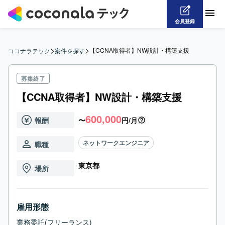
会員登録
>
>
【CCNA取得者】NW設計・構築支援
ココナラテック
案件を探す
募集終了
【CCNA取得者】NW設計・構築支援
600,000
報酬
〜
円/月
ネットワークエンジニア
職種
東京都
場所
雇用形態
業務委託(フリーランス)