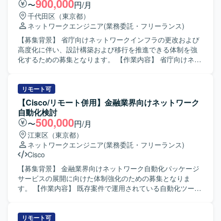
900,000
〜
円/月
成に関する手順書作成 ・商用切替などの商用作業対応 ・デ
千代田区（東京都）
ータセンタにおける初期設定作業（必要に応じてACI関連作
ネットワークエンジニア
(業務委託・フリーランス)
業を現地で実施する場合があります） 【求める人物像】 ・
中長期で安定して参画いただける方 ・ネットワーク技術の
【募集背景】 省庁向けネットワークインフラの更改および
キャッチアップに前向きに取り組める方 ・手順書作成など
高度化に伴い、設計構築および移行を推進できる体制を強
ドキュメント作業も丁寧に対応いただける方 ・関係者とコ
化するための募集となります。 【作業内容】 省庁向けネッ
ミュニケーションを取りながら主体的に作業を進められる
トワークインフラの設計・構築および移行対応をご担当い
方 【ポジションの魅力】 ・キャリア系データセンタの基幹
ただきます。 中・大規模ネットワークを対象に、要件整理
ネットワークに関わることで、大規模なネットワーク設計
から基本設計・詳細設計、構築、検証、移行計画立案、移
リモート可
構築の経験を積むことができます。 ・Cisco NexusやACI、
行リハーサル、本番移行支援まで一連の工程を主体的に推
【Cisco/リモート併用】金融業界向けネットワーク
ロードバランサ、ファイアウォール等を活用した高度なネ
進していただきます。 また、業務システムや基幹システム
自動化検討
ットワーク技術に携わることができます。 ・長期想定のた
との接続・影響範囲を踏まえたネットワーク設計や移行方
500,000
〜
円/月
め、腰を据えてスキルアップしながら参画いただけます。
針の検討、関係部署との調整も行っていただきます。 【求
江東区（東京都）
【開発環境】 ・ネットワーク機器：Cisco Nexusシリー
める人物像】 関係者とのコミュニケーションを円滑に行い
ネットワークエンジニア
(業務委託・フリーランス)
ズ、Cisco ACI、A10、F5 など ・ドキュメント：各種設計
ながら、主体的に課題を整理し解決に向けて推進できる方
Cisco
書・手順書作成ツール（詳細は別途）
を求めております。 技術的な内容をわかりやすく整理し、
利用部門や管理部門に対して説明資料を用いて説明できる
【募集背景】 金融業界向けネットワーク自動化パッケージ
方を歓迎いたします。 【ポジションの魅力】 省庁向けの大
サービスの展開に向けた体制強化のための募集となりま
規模ネットワーク基盤に上流工程から関わることができ、
す。 【作業内容】 既存案件で運用されている自動化ツール
設計から移行まで一貫して担当いただくことで、ネットワ
群やコンフィグ生成基盤等のアセットを再整理し、新たな
ーク技術とプロジェクト推進力の双方を高めることができ
パッケージサービスとして横展開していただきます。 ネッ
ます。 官公庁系案件ならではの大規模かつ長期的なプロジ
トワーク知識を持った自動化ツールの活用エンジニアとし
リモート可