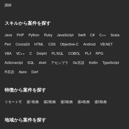
講師
スキルから案件を探す
Java
PHP
Python
Ruby
JavaScript
Swift
C#
C++
Scala
Perl
Cocos2d
HTML
CSS
Objective-C
Android
VB.NET
VBA
VC++
C
Delphi
PL/SQL
COBOL
PL/I
RPG
Actionscript
SQL
shell
アセンブラ
Go言語
Kotlin
TypeScript
R言語
Apex
Dart
特徴から案件を探す
リモート可
週1勤務
週2勤務
週3勤務
週4勤務
週5勤務
地域から案件を探す