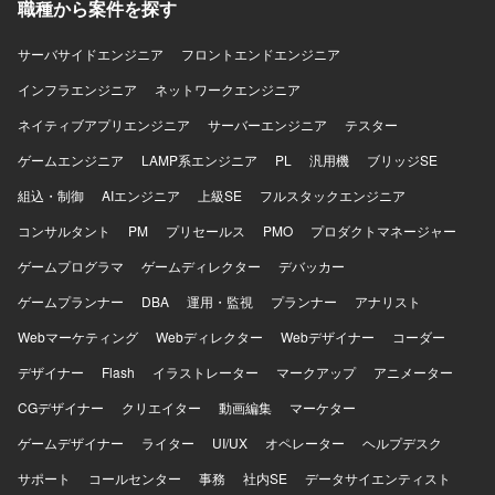
職種から案件を探す
で、運用保守から構築・設計まで幅広いフェーズに関わっ
ていただけます。 【開発環境】 CiscoおよびDell機器を中心
としたネットワーク環境にて、FWとしてFortiGateを用いた
サーバサイドエンジニア
フロントエンドエンジニア
構成となっております。プライベートクラウド基盤上でNW
インフラエンジニア
ネットワークエンジニア
機器の構成変更やバージョンアップ、詳細設計を行ってい
ただきます。
ネイティブアプリエンジニア
サーバーエンジニア
テスター
ゲームエンジニア
LAMP系エンジニア
PL
汎用機
ブリッジSE
組込・制御
AIエンジニア
上級SE
フルスタックエンジニア
コンサルタント
PM
プリセールス
PMO
プロダクトマネージャー
ゲームプログラマ
ゲームディレクター
デバッカー
ゲームプランナー
DBA
運用・監視
プランナー
アナリスト
Webマーケティング
Webディレクター
Webデザイナー
コーダー
デザイナー
Flash
イラストレーター
マークアップ
アニメーター
CGデザイナー
クリエイター
動画編集
マーケター
ゲームデザイナー
ライター
UI/UX
オペレーター
ヘルプデスク
サポート
コールセンター
事務
社内SE
データサイエンティスト