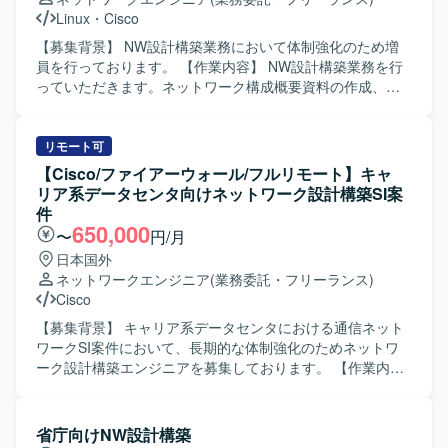
Linux
・
Cisco
【募集背景】 NW設計構築業務において体制強化のため増
員を行っております。 【作業内容】 NW設計構築業務を行
っていただきます。ネットワーク構成概要資料の作成、物
理・論理構成図の作成、機器コンフィグの作成、IPアドレ
ス管理台帳や機器インベントリ台帳の整備、既存運用資料
の更新などを実施していただきます。プロパーメンバーと
リモート可
隣席しながらプロジェクトを推進し、移転当日の対応にも
【Cisco/ファイアーウォール/フルリモート】キャ
関与していただきます。設計構築完了後には運用業務へ参
リア系データセンタ向けネットワーク設計構築SI案
画いただく可能性もございます。 【求める人物像】 プロパ
件
ーメンバーと協調してプロジェクトを進められるコミュニ
650,000
〜
円/月
ケーション力をお持ちの方を求めております。ドキュメン
日本国外
ト作成や構成管理などの細かな作業にも丁寧に取り組み、
ネットワークエンジニア
(業務委託・フリーランス)
主体的に業務改善に取り組んでいただける方が望ましいで
Cisco
す。 【ポジションの魅力】 ネットワーク設計から構築、運
用まで一連の工程に関わることができ、Cisco機器を中心と
【募集背景】 キャリア系データセンタにおける通信ネット
した実務経験を積むことができます。資料作成や構成管理
ワークSI案件において、長期的な体制強化のためネットワ
を通じてネットワーク全体像への理解が深まり、中長期的
ーク設計構築エンジニアを募集しております。 【作業内
なキャリア形成にもつながるポジションです。 【開発環
容】 要件に基づき、キャリア系データセンタの通信ネット
境】 Cisco機器を中心としたネットワーク環境において、
ワーク設計から構築までをご担当いただきます。 主な作業
Linux環境やExcel、PowerPoint、Visio、Confluenceなどの
は以下を想定しております。 ・ネットワークの詳細設計
省庁向けNW設計構築
ツールを用いて業務を行っていただきます。
（物理設計、論理設計） ・パラメータ設計 ・各種設定・構