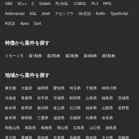
VBA
VC++
C
Delphi
PL/SQL
COBOL
PL/I
RPG
Actionscript
SQL
shell
アセンブラ
Go言語
Kotlin
TypeScript
R言語
Apex
Dart
特徴から案件を探す
リモート可
週1勤務
週2勤務
週3勤務
週4勤務
週5勤務
地域から案件を探す
東京都
大阪府
福岡県
愛知県
埼玉県
千葉県
神奈川県
北海道
青森県
岩手県
宮城県
秋田県
山形県
福島県
茨城県
栃木県
群馬県
新潟県
富山県
石川県
福井県
山梨県
長野県
岐阜県
静岡県
三重県
滋賀県
京都府
兵庫県
奈良県
和歌山県
鳥取県
島根県
岡山県
広島県
山口県
徳島県
香川県
愛媛県
高知県
佐賀県
長崎県
熊本県
大分県
宮崎県