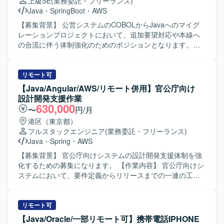
上級SE
(業務委託・フリーランス)
識した開発をリードしていただきます。 【求める人物像】
Java
・
SpringBoot
・
AWS
技術的なリードだけでなく、ユーザーとのコミュニケーシ
ョンを通じて要件や仕様を整理し、最適な提案ができる方
【募集背景】 公営システムのCOBOLからJavaへのマイグ
を求めています。AIツールの活用など新しい技術にも前向
レーションプロジェクトにおいて、追加要望対応や本線へ
きに取り組み、自ら工夫しながら品質向上と生産性向上を
の合流に伴う体制強化のためのポジションとなります。
両立できる方が望ましいです。チームメンバーと協調して
【作業内容】 既存COBOLシステムのJava化プロジェクト
プロジェクトを推進できる方を歓迎いたします。 【ポジシ
に参画し、お客様からの追加要望や変更案件に対する要件
ョンの魅力】 Java＋SpringBootおよびReactを用いたシス
定義、基本設計・詳細設計、実装、テストまでの一連の工
リモート可
テムに対して、セキュリティ対応やバージョンアップとい
程をご担当いただきます。Spring Bootを用いたアプリケー
【Java/Angular/AWS/リモート併用】官公庁向け
った上流寄りの技術課題に取り組むことができます。AIツ
ション開発や、AWS・Reactを利用した関連機能の改修・追
設計開発支援作業
ールを積極的に活用しながら開発プロセスの改善に携われ
加も行っていただきます。 【求める人物像】 自発的に課題
630,000
〜
円/月
るため、最新の開発スタイルを実践的に習得できます。ユ
や論点を整理し、関係者とコミュニケーションを取りなが
港区（東京都）
ーザーとの直接調整を通じて、技術とビジネスの両面から
ら推進いただける方を求めております。要件の変化や追加
フルスタックエンジニア
(業務委託・フリーランス)
スキルを高められるポジションです。 【開発環境】 Java＋
要望にも柔軟に対応し、品質とスピードのバランスを意識
Java
・
Spring
・
AWS
SpringBootを中心としたバックエンド環境と、Reactベース
して取り組める方が望ましいです。 【ポジションの魅力】
のフロントエンド環境での開発となります。インフラには
大規模なマイグレーションプロジェクトにおいて、上流工
【募集背景】 官公庁向けシステムの設計開発支援体制を強
AWSを利用しており、AIツールとしてClaude Codeや
程からテストまで一貫して関わることができるため、要件
化するための募集になります。 【作業内容】 官公庁向けシ
Copilotを併用しながら開発・テスト・レビューを行ってい
定義力から実装力まで幅広いスキルを磨くことができま
ステムにおいて、要件定義からリリースまでの一連の工程
ただきます。
す。モダンなJava/Spring Bootに加え、AWSやReactといっ
をご担当いただきます。JavaおよびSpringを用いたサーバ
た技術にも触れながら、変更管理ポジションとしてビジネ
サイド開発や、Angularを用いたフロントエンド開発を行っ
ス側との調整経験も積むことができます。 【開発環境】
ていただきます。コードレビューなどを通じて品質向上に
リモート可
Java（Spring Boot）を中心としたアプリケーション開発環
も取り組んでいただきます。 【求める人物像】 要件定義な
【Java/Oracle/一部リモート可】携帯電話IPHONE