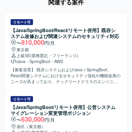
関連する案件
リモート可
【Java/SpringBoot/React/リモート併用】既存シ
ステム改修および関連システムのセキュリティ対応
810,000
〜
円/月
東京都
上級SE
(業務委託・フリーランス)
Java
・
SpringBoot
・
AWS
【募集背景】 既存システムおよびJava＋SpringBoot、
React関連システムにおけるセキュリティ強化や機能改善の
ニーズが高まっており、テックリードクラスのエンジニア
による体制強化を図るための募集となります。 【作業内
容】 既存システムの改修作業を中心に、Java＋SpringBoot
およびReact関連システムの脆弱性対応やバージョンアップ
リモート可
対応を行っていただきます。AIツール（Claude Codeや
【Java/SpringBoot/リモート併用】公営システム
Copilot）を活用しながら、開発・テスト・レビュー工程の
マイグレーション変更管理ポジション
効率化を推進していただきます。また、ユーザーと直接コ
630,000
〜
円/月
ミュニケーションを取り、要件や仕様の調整を行っていた
港区（東京都）
だきます。現行メンバーと連携しつつ、品質と生産性を意