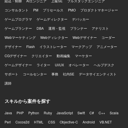
組込・制御
AIエンジニア
上級SE
フルスタックエンジニア
コンサルタント
PM
プリセールス
PMO
プロダクトマネージャー
ゲームプログラマ
ゲームディレクター
デバッカー
ゲームプランナー
DBA
運用・監視
プランナー
アナリスト
Webマーケティング
Webディレクター
Webデザイナー
コーダー
デザイナー
Flash
イラストレーター
マークアップ
アニメーター
CGデザイナー
クリエイター
動画編集
マーケター
ゲームデザイナー
ライター
UI/UX
オペレーター
ヘルプデスク
サポート
コールセンター
事務
社内SE
データサイエンティスト
講師
スキルから案件を探す
Java
PHP
Python
Ruby
JavaScript
Swift
C#
C++
Scala
Perl
Cocos2d
HTML
CSS
Objective-C
Android
VB.NET