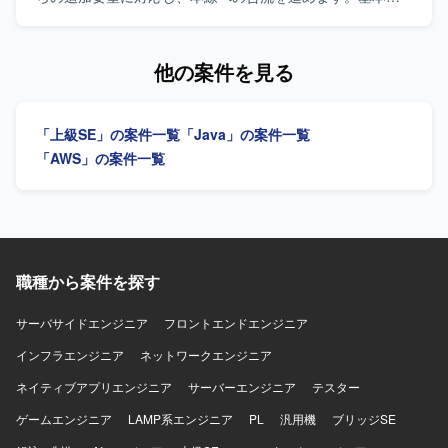
はWindows、Linuxを使用し、DBはORACLE、開発言語は
計から製造、テストまでを担当します。 【求める人物像】
Javaとなります。
自発的に行動し、円滑にコミュニケーションを取れる方を
求めています。 【ポジションの魅力】 マイグレーションプ
他の案件を見る
ロジェクトにおいて、設計からテストまで一貫して携わる
ことができます。 【開発環境】 Java、Spring Boot、AWS
を使用します。
「上級SE」の案件一覧
「Java」の案件一覧
「AWS」の案件一覧
職種から案件を探す
サーバサイドエンジニア
フロントエンドエンジニア
インフラエンジニア
ネットワークエンジニア
ネイティブアプリエンジニア
サーバーエンジニア
テスター
ゲームエンジニア
LAMP系エンジニア
PL
汎用機
ブリッジSE