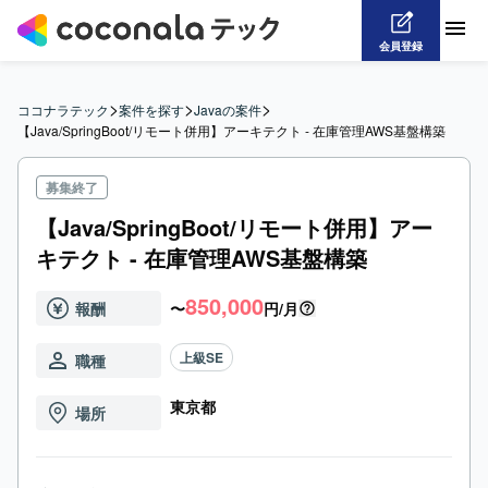
会員登録
>
>
>
ココナラテック
案件を探す
Javaの案件
【Java/SpringBoot/リモート併用】アーキテクト - 在庫管理AWS基盤構築
募集終了
【Java/SpringBoot/リモート併用】アー
キテクト - 在庫管理AWS基盤構築
850,000
報酬
〜
円/月
上級SE
職種
東京都
場所