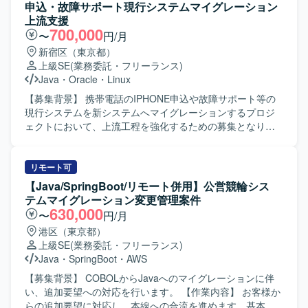
境にて、AWS上の基盤およびReactを用いたフロントエンド
ど上流工程から主体的に関わり、関係者とコミュニケーシ
申込・故障サポート現行システムマイグレーション
環境が組み合わさった構成となっております。
ョンを取りながら開発を進めていただける方を求めていま
上流支援
す。設計から実装、レビューまで一貫して責任感を持って
700,000
〜
円/月
対応できる方を歓迎いたします。 【ポジションの魅力】 官
新宿区（東京都）
公庁向けシステムの上流工程からリリースまで幅広い工程
上級SE
(業務委託・フリーランス)
に関わることができるため、要件定義や設計スキルを高め
Java
・
Oracle
・
Linux
ながら、JavaやAngular、AWSなどの技術スタックの経験を
積むことができます。 【開発環境】 Java、Angular、
【募集背景】 携帯電話のIPHONE申込や故障サポート等の
AWS、Springなどの環境で開発を行います。
現行システムを新システムへマイグレーションするプロジ
ェクトにおいて、上流工程を強化するための募集となりま
す。 【作業内容】 携帯電話のIPHONE申込および故障サポ
ートに関する現行システムのマイグレーションプロジェク
トに参画いただきます。要件定義や基本設計の作成を中心
リモート可
に、関係者との調整を行いながら新システムへの移行に向
【Java/SpringBoot/リモート併用】公営競輪シス
けた上流工程をご対応いただきます。 【求める人物像】 顧
テムマイグレーション変更管理案件
客とのコミュニケーションを円滑に行いながら要件を整理
630,000
〜
円/月
できる方を求めています。マイグレーションプロジェクト
港区（東京都）
において主体的に課題を拾い、関係者と協力して解決に向
上級SE
(業務委託・フリーランス)
けて動ける方が望ましいです。 【ポジションの魅力】 大規
Java
・
SpringBoot
・
AWS
模な携帯電話関連システムのマイグレーションに上流工程
から関わっていただけます。要件定義や基本設計などの上
【募集背景】 COBOLからJavaへのマイグレーションに伴
流経験を活かしつつ、マイグレーションやAI活用など新た
い、追加要望への対応を行います。 【作業内容】 お客様か
な取り組みにも関わることができます。 【開発環境】 OS
らの追加要望に対応し、本線への合流を進めます。基本設