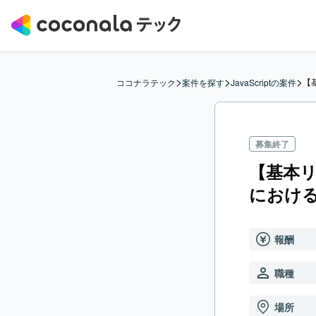
>
>
>
【
ココナラテック
案件を探す
JavaScriptの案件
募集終了
【基本リ
におけ
報酬
職種
場所