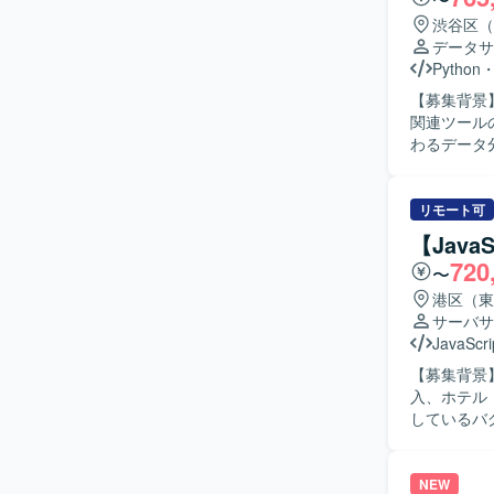
す。 【求める人物像】 自身の取り組み内容をドキュメントとして整理し、JiraやConfluenceな
どのツール
渋谷区（
グにおいて
データサ
がら進めて
Python
い出し、主体的
【募集背景
手自動車会
関連ツールの運用・
Kubern
わるデータ
きます。 
する各種ツ
テクチャ設
トラブルシューテ
ト化や議論
や周辺シス
リモート可
を得ることができます。 【開発環境】 Kub
ションを取
【Java
Python
【ポジショ
720
管理・ドキ
〜
ルの運用・
流まで一貫し
港区（東
境】 Pyt
サーバサ
ッチ実行環境の
JavaScri
ェクト管理ツ
【募集背景】 
入、ホテル
しているバグ改
メ事業者向けに
ホテル・レ
で発生して
NEW