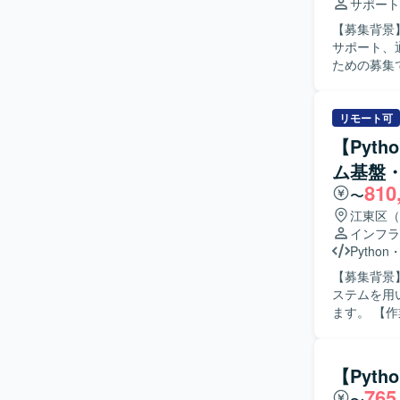
サポート
【募集背景
サポート、
ための募集です。 【作業内容】 翻訳・通訳業務として、北
商談・ミー
種書類など
ンボイスや
リモート可
連絡調整な
【Pyt
ボットの簡
ム基盤
可能性があ
810
ます。 【求める人物像】 高い英語力を活かして現場の架け橋として活躍したい方を求めていま
〜
す。フット
江東区（
知識を活か
インフラ
【ポジショ
Python
市場価値を
【募集背景
の領域を横
ステムを用
です。面談
ます。 【作業内容】 これまでDatabricksで実施してきたPoCの結果を踏まえ、テストベッド環
能です。 【開発環境】 ロボットやハードウェア機器を扱う製造業の現場において、技術資料や
境の開発お
図面などを
ド環境へ移
行います。 
【Pyth
ンの設計・
765
〜