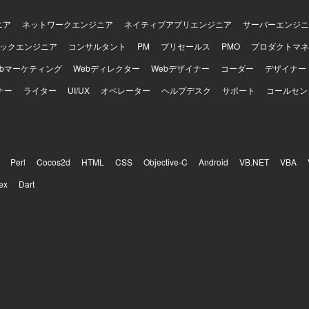
ニア
ネットワークエンジニア
ネイティブアプリエンジニア
サーバーエンジニ
ックエンジニア
コンサルタント
PM
プリセールス
PMO
プロダクトマネ
ebマーケティング
Webディレクター
Webデザイナー
コーダー
デザイナー
ナー
ライター
UI/UX
オペレーター
ヘルプデスク
サポート
コールセン
Perl
Cocos2d
HTML
CSS
Objective-C
Android
VB.NET
VBA
ex
Dart