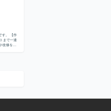
e.js上で
的にコミュ
ましいで
フェーズに
Script
。 【作
トまで一連
装や改修を行
方が望まし
続しながらス