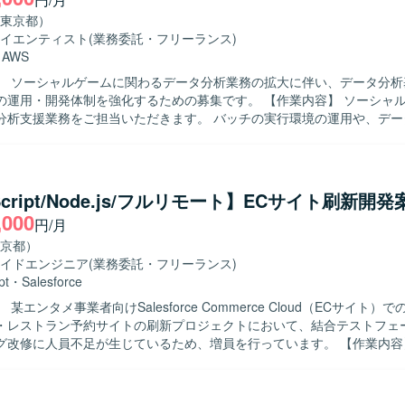
を活用して知見として残していただける方を求めております。 定期的な
東京都）
、実施した作業内容や検討事項をわかりやすく説明し、関係者と積極的
イエンティスト
(業務委託・フリーランス)
いただける方を歓迎いたします。 ゴールを共有したうえで、自ら必要な
・
AWS
かつ能動的に動ける方にマッチするポジションです。 【ポジションの魅力】 大
】 ソーシャルゲームに関わるデータ分析業務の拡大に伴い、データ分析
社向けの先進的なシステム基盤およびアプリケーション開発に携わるこ
開発体制を強化するための募集です。 【作業内容】 ソーシャルゲームに関
etesや各種ミドルウェア、Pythonを用いたモダンな技術スタックで経験を
分析支援業務をご担当いただきます。 バッチの実行環境の運用や、デー
PoCからテストベッド環境の構築、実証まで一連のフェーズに関わること
ールの開発を行っていただきます。 また、データ分析に関するお問い合
計から実装・検証まで幅広いスキルを身につけられる環境です。 知見の
ィングなども幅広くご対応いただきます。 【求める人物像】 データ分析業務
を通じて、チーム全体でナレッジを蓄積しながらプロジェクトを推進し
テムの運用・開発に主体的に取り組める方を求めています。 関係者とコ
ernetesクラスタ上での各種ミドルウェアおよび
りながら課題を整理し、自ら手を動かして改善を進めていける方が望ま
Script/Node.js/フルリモート】ECサイト刷新開発
アプリケーション開発を中心とした環境となります。 JiraやConfluence
ンの魅力】 ソーシャルゲームに関する多様なデータを扱いながら、分析
,000
ュメント管理を行う予定です。
円/月
開発を通じてサービス改善に貢献できるポジションです。 データ分析の
て関わることで、技術力とドメイン知識の双方を高めていただけます。 【開発
京都）
honやTypeScriptを用いたツール開発、およびAWSを中心としたクラウ
イドエンジニア
(業務委託・フリーランス)
運用・構築を行います。 CI/CDツールとしてJenkinsやGitHub Acti
pt
・
Salesforce
ールとしてJiraなどを利用します。
某エンタメ事業者向けSalesforce Commerce Cloud（ECサイト）
・レストラン予約サイトの刷新プロジェクトにおいて、結合テストフェ
修に人員不足が生じているため、増員を行っています。 【作業内容】 某エンタ
導入しているSalesforce Commerce Cloud（ECサイト）内で、
ストラン予約サイトの刷新対応を行っていただきます。現在は結合テス
いるバグ改修が中心となり、設計書を読み込み仕様を理解いただいた上