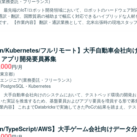
(業務委託・フリーランス)
】 最先端のIoT/ロボット開発領域において、ロボットのハードウェア対
通訳・翻訳、国際貿易の補助まで幅広く対応できるハイブリッドな人材
米出張時の現地スタッフや顧客との
ティングにおける通訳対応を行っていただきます。技術資料、契約書、
の日英・英日翻訳を担当していただきます。国際貿易における補助業務
パッキングリストなど輸出入に関する貿易書類の確認・作成サポート、
どを行っていただきます。また、適性に応じて、実機検証を含む技術サ
hon/Kubernetes/フルリモート】大手自動車会社
単な修理・メンテナンス、各種図面チェック、営業サポート業務などを
・アプリ開発要員募集
ります。北米への海外出張では、現地での通訳対応も含めた支援を行っ
,000
円/月
ワークが軽く、自主的に考えて行動できる方が望ましいです。製造業に
東京都）
しながら、幅広い業務範囲に柔軟に対応できる方にマッチしたポジショ
エンジニア
(業務委託・フリーランス)
ンの魅力】 最先端かつ今後の需要が高まるIoT/ロボット開発領域に携わ
・
PostgreSQL
・
Kubernetes
高めることができる環境です。通訳・翻訳、技術サポート、国際貿易補
】 大手自動車会社向けのシステムにおいて、テストベッド環境の開発お
断して経験を積むことができ、グローバルなビジネス現場で活躍できる
いた実証を推進するため、基盤要員およびアプリ要員を増員する形で募
時の適性に応じて業務内容が調整されるため、ご自身の強みを活かした
よび実証作業をご担当いただきます。 基盤要員は、エンド側システムを
用いた業務を行っていただきます。
行し、年度内に基盤開発を完了させるとともに、各種ミドルウェアの構
アプリ要員は、構築済みのKubernetesクラスタ上で動作するPython
on/TypeScript/AWS】大手ゲーム会社向けデー
実装・検証を行い、FY25に構築したシステムを用いた実証を推進して
,000
円/月