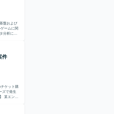
ミーティン
に議論しな
タスクを洗
基盤および
とができ、
積むことがで
タ分析に関
で、アーキ
わせ対応や
ドキュメン
ていく経験
ミュニケー
しいです。
案件
を用いたタスク
基盤やツー
上流から下
環
ド環境上でのバ
ons、プロジ
でのチケット購
ーズで発生
チケット購入、
トフェーズ
で、改修箇