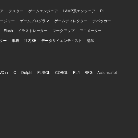
ア
テスター
ゲームエンジニア
LAMP系エンジニア
PL
ージャー
ゲームプログラマ
ゲームディレクター
デバッカー
Flash
イラストレーター
マークアップ
アニメーター
ター
事務
社内SE
データサイエンティスト
講師
VC++
C
Delphi
PL/SQL
COBOL
PL/I
RPG
Actionscript