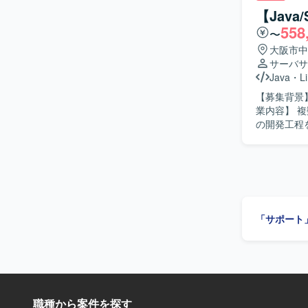
所の調査・
【Jav
JavaScriptを使用して実
558
〜
題を発見し
ニケーショ
大阪市中
す。 【ポジションの魅力】 エンタメ領域のECサイト刷新プロジェクトに参画し、チケット購
サーバサ
入やホテル
Java
・
L
おけるバグ改
【募集背景】
開発経験をさらに積むことができま
業内容】 
たECサイトに
の開発工程
っていただきます。 【求める人物像】 基本設計から
求めていま
いです。 【ポジションの魅力】 複数システムのデータ連携を扱うため、幅広いシステムとの連
携経験を積
キルアップが期待できる環境です。 
Biz/Bro
「サポート
職種から案件を探す