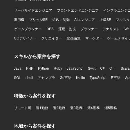
サーバサイドエンジニア
フロントエンドエンジニア
インフラエンジ
汎用機
ブリッジSE
組込・制御
AIエンジニア
上級SE
フルスタ
ゲームプランナー
DBA
運用・監視
プランナー
アナリスト
W
CGデザイナー
クリエイター
動画編集
マーケター
ゲームデザイ
スキルから案件を探す
Java
PHP
Python
Ruby
JavaScript
Swift
C#
C++
Scala
SQL
shell
アセンブラ
Go言語
Kotlin
TypeScript
R言語
Ap
特徴から案件を探す
リモート可
週1勤務
週2勤務
週3勤務
週4勤務
週5勤務
地域から案件を探す