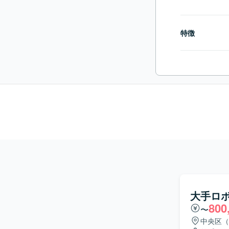
特徴
大手ロ
800
〜
中央区（