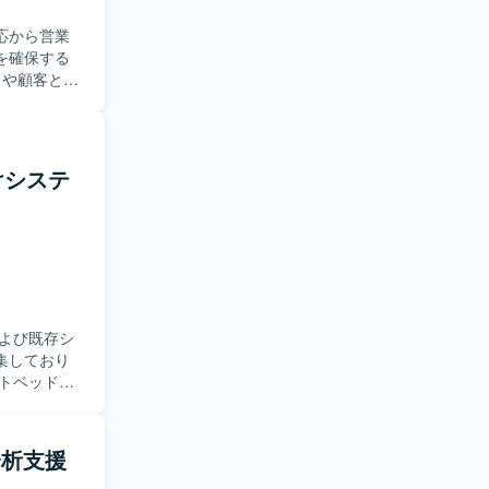
応から営業
を確保する
メール、各
として、イ
関係者との
ポート、ロ
向けシステ
お任せする
ていただき
関する業界
ンです。
れるため、
助など複数
よび既存シ
ポジション
集しており
働き方が可
テストベッ
築と検証を
アプリケーショ
タ分析支援
いただきま