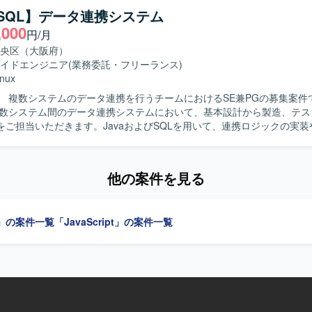
解析から実装、テストまで一連の工程を担当していただきます。開発はNod
a/SQL】データ連携システム
施します。 【求める人物像】 設計書から仕様を素早く理解し、自ら課
,000
円/月
て主体的に動ける方を求めています。フットワーク軽く、関係者と能動
ンをとりながら、バグ改修や機能改善を着実に進めていただける方が望
央区（大阪府）
イドエンジニア
(業務委託・フリーランス)
・レストラン予約など多様な機能に関わることができます。結合テスト
inux
修を通じて、既存機能の理解や改修スキルを高めつつ、Node.js上でのJava
 複数システムのデータ連携を行うチームにおけるSE兼PGの募集案件です
す。 【開発環境】 Salesforce Commerce Cloudを基盤とし
複数システム間のデータ連携システムにおいて、基本設計から製造、テス
おいて、Node.js上でJavaScriptを用いた開発を行います。
をご担当いただきます。JavaおよびSQLを用いて、連携ロジックの実
製造、テストまで自走して対応できる方を
す。データ連携の特性を理解し、丁寧に検証しながら開発を進められる
他の案件を見る
むことができます。先々でPG等の増員が予定されており、長期的に継
【開発環境】 Java、SQL（PL/SQLやストアド）、Linux、
wser などを用いた開発環境です。
」の案件一覧
「JavaScript」の案件一覧