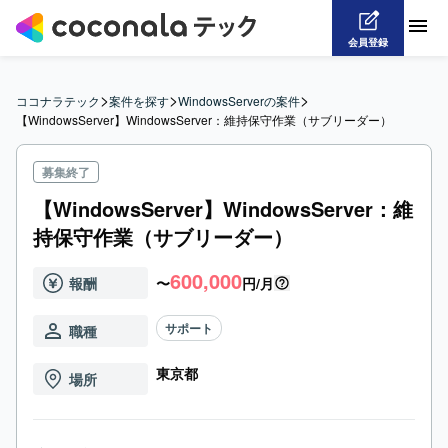
会員登録
>
>
>
ココナラテック
案件を探す
WindowsServerの案件
【WindowsServer】WindowsServer：維持保守作業（サブリーダー）
募集終了
【WindowsServer】WindowsServer：維
持保守作業（サブリーダー）
600,000
報酬
〜
円/月
サポート
職種
東京都
場所