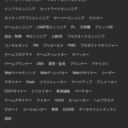
インフラエンジニア
ネットワークエンジニア
ネイティブアプリエンジニア
サーバーエンジニア
テスター
ゲームエンジニア
LAMP系エンジニア
PL
汎用機
ブリッジSE
組込・制御
AIエンジニア
上級SE
フルスタックエンジニア
コンサルタント
PM
プリセールス
PMO
プロダクトマネージャー
ゲームプログラマ
ゲームディレクター
デバッカー
ゲームプランナー
DBA
運用・監視
プランナー
アナリスト
Webマーケティング
Webディレクター
Webデザイナー
コーダー
デザイナー
Flash
イラストレーター
マークアップ
アニメーター
CGデザイナー
クリエイター
動画編集
マーケター
ゲームデザイナー
ライター
UI/UX
オペレーター
ヘルプデスク
サポート
コールセンター
事務
社内SE
データサイエンティスト
講師