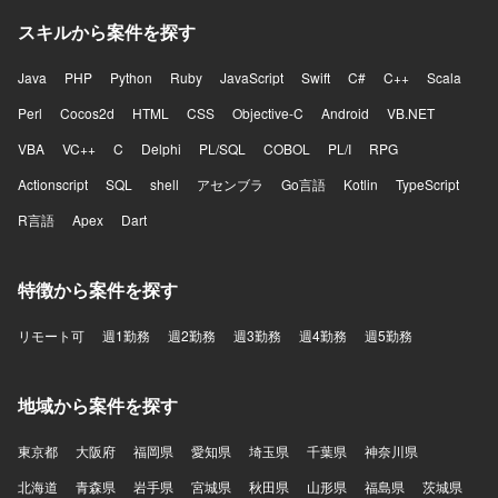
スキルから案件を探す
Java
PHP
Python
Ruby
JavaScript
Swift
C#
C++
Scala
Perl
Cocos2d
HTML
CSS
Objective-C
Android
VB.NET
VBA
VC++
C
Delphi
PL/SQL
COBOL
PL/I
RPG
Actionscript
SQL
shell
アセンブラ
Go言語
Kotlin
TypeScript
R言語
Apex
Dart
特徴から案件を探す
リモート可
週1勤務
週2勤務
週3勤務
週4勤務
週5勤務
地域から案件を探す
東京都
大阪府
福岡県
愛知県
埼玉県
千葉県
神奈川県
北海道
青森県
岩手県
宮城県
秋田県
山形県
福島県
茨城県