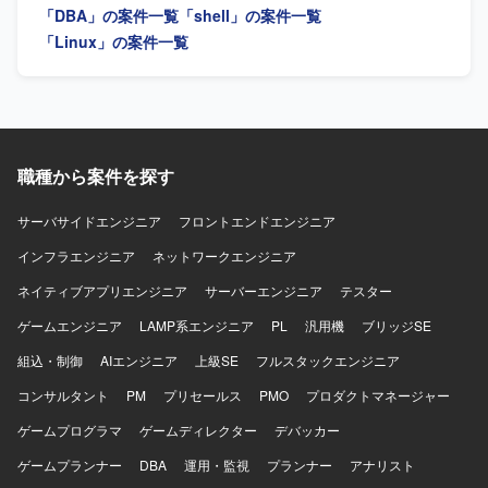
「DBA」の案件一覧
「shell」の案件一覧
Center、CDI-PCまたはその他のETLツール、Linuxシェルス
り分けてトラブルシュートができる運用・保守マインドを
クリプトを利用したETL・バッチ処理開発環境です。
お持ちの方を求めております。お客様と円滑にコミュニケ
「Linux」の案件一覧
ーションを取りながら、主体的に業務改善や品質向上に取
り組んでいただける方が望ましいです。 【ポジションの魅
力】 SnowflakeやRedshiftをはじめとしたクラウドベースの
データ基盤や、Tableauを用いた可視化・分析に携わること
で、モダンなデータエンジニアリングのスキルを高めてい
ただけます。ETL開発から運用まで一貫して関わることで、
職種から案件を探す
データ基盤全体の設計やパフォーマンス最適化に関する知
見も習得していただけます。 【開発環境】 データベースは
サーバサイドエンジニア
フロントエンドエンジニア
RedshiftおよびSnowflake（Snowpipe）を利用しておりま
インフラエンジニア
す。プログラミング言語はPython（SQLAlchemy）および
ネットワークエンジニア
Shellを使用し、OSはLinux（AmazonLinux）となります。
ネイティブアプリエンジニア
サーバーエンジニア
テスター
可視化・分析にはTableauを使用し、ジョブ管理にはJP1を
利用しております。
ゲームエンジニア
LAMP系エンジニア
PL
汎用機
ブリッジSE
組込・制御
AIエンジニア
上級SE
フルスタックエンジニア
コンサルタント
PM
プリセールス
PMO
プロダクトマネージャー
ゲームプログラマ
ゲームディレクター
デバッカー
ゲームプランナー
DBA
運用・監視
プランナー
アナリスト