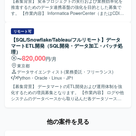
ける方が望ましいです。 【ポジションの魅力】 大規模なシ
【募集背景】 変革プロジェクトの実行および業務効率化を
ステムのクラウド移行を通じて、Linuxサーバ設計構築スキ
推進するためのデータ連携基盤の強化を目的とした募集で
ルに加え、クラウド環境における設計・運用に関する知見
す。 【作業内容】 Informatica PowerCenter（またはCDI-
を幅広く身につけることができます。IT統制対応を含めた
PC）およびシェルスクリプトを活用したETL・バッチ処理
システム基盤全体の品質確保に携わることで、上流から下
の開発・保守・運用を担当いただきます。 顧客や関係者と
流まで一連のプロセスを経験していただけます。 【開発環
連携し、データ連携基盤の改善や自動化推進、データイン
リモート可
境】 プライベートクラウド環境およびAWS環境上のLinuxサ
ターフェース戦略の立案・実行を推進していただきます。
【SQL/Snowflake/Tableau/フルリモート】データ
ーバ（RHEL）を中心としたサーバ基盤を対象とした設計・
Informatica Power CenterまたはCDI-PCジョブおよびシェ
マートETL開発（SQL開発・データ加工・バッチ処
構築・移行を行います。
ルスクリプトバッチジョブの分析・開発・保守・サポー
理）
ト・拡張を行っていただきます。 再利用可能なスクリプト
820,000
〜
円/月
の作成による手作業の削減を行っていただきます。 クライ
東京都
アントのリーダーシップと協力し、ETL・バッチデータイン
データサイエンティスト
(業務委託・フリーランス)
ターフェースタスクの目標を特定・設定し、その目標達成
Python
・
Oracle
・
Linux
・
JP1
に向けて実行していただきます。 ETLアプリケーション戦
略の構築とサポートに関わる業務を遂行していただきま
【募集背景】 データマートのETL開発および運用体制を強
す。 ビジネスおよびIT関係者と協力し、データインターフ
化するための増員募集となります。 【作業内容】 ログや他
ェースまたはデータ管理に関するビジョンと課題を理解し
システムのデータベースから取り込んだ各データソースを
ていただきます。 【求める人物像】 クライアントや関係者
元に、分析用のSQLを作成し、Snowflakeに連携して
と連携しながらデータ連携基盤の改善や自動化を主体的に
Tableauに表示する作業を行っていただきます。新しいコン
推進できる方を求めています。 【ポジションの魅力】 大規
テンツへの追加対応、イベントがあった際の個別対応、月
他の案件を見る
模な変革プロジェクトの一員として、ETLアプリケーション
次処理の対応を中心に、データ加工やバッチ処理を含むETL
戦略の構築やデータインターフェース戦略の立案・実行に
開発業務を担当していただきます。 【求める人物像】 月次
深く関与できる環境です。 【開発環境】 Informatica Power
処理や定型業務を正確に遂行し、エラー発生時に原因を切