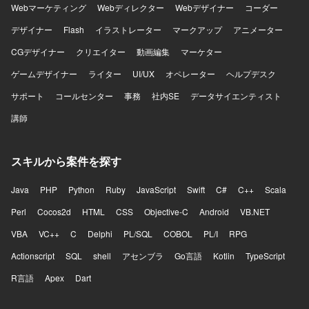
Webマーケティング
Webディレクター
Webデザイナー
コーダー
デザイナー
Flash
イラストレーター
マークアップ
アニメーター
CGデザイナー
クリエイター
動画編集
マーケター
ゲームデザイナー
ライター
UI/UX
オペレーター
ヘルプデスク
サポート
コールセンター
事務
社内SE
データサイエンティスト
講師
スキルから案件を探す
Java
PHP
Python
Ruby
JavaScript
Swift
C#
C++
Scala
Perl
Cocos2d
HTML
CSS
Objective-C
Android
VB.NET
VBA
VC++
C
Delphi
PL/SQL
COBOL
PL/I
RPG
Actionscript
SQL
shell
アセンブラ
Go言語
Kotlin
TypeScript
R言語
Apex
Dart