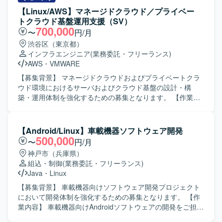
【Linux/AWS】マネージドクラウド／プライベー
トクラウド基盤運用支援（SV）
700,000
〜
円/月
渋谷区（東京都）
インフラエンジニア
(業務委託・フリーランス)
AWS
・
VMWARE
【募集背景】 マネージドクラウドおよびプライベートクラ
ウド環境におけるサーバおよびクラウド基盤の設計・構
築・運用体制を強化するための募集となります。 【作業内
容】 RHEL／Windows Server環境の設計・構築・運用をご
担当いただきます。 OSSミドルウェアの運用対応を行って
いただきます。 ロードバランサーやベアメタルサーバ、ス
【Android/Linux】車載機器ソフトウェア開発
トレージの対応を行っていただきます。 プライベートクラ
500,000
〜
円/月
ウドおよびパブリッククラウド基盤の運用をご担当いただ
神戸市（兵庫県）
きます。 AWS基盤の設計・構築・運用対応を行っていただ
組込・制御
(業務委託・フリーランス)
きます。 【求める人物像】 インフラ基盤を一人称で対応で
Java
・
Linux
きるサーバエンジニアとして主体的に業務を遂行できる方
を求めております。 チームメンバーと連携しながら安定し
【募集背景】 車載機器向けソフトウェア開発プロジェクト
た基盤運用に取り組める方を求めております。 【ポジショ
において開発体制を強化するための募集となります。 【作
ンの魅力】 マネージドクラウドおよびプライベートクラウ
業内容】 車載機器向けAndroidソフトウェアの開発をご担当
ドなど、多様なインフラ基盤の設計・構築・運用に関わる
いただきます。Linux環境上での開発を行い、shellスクリプ