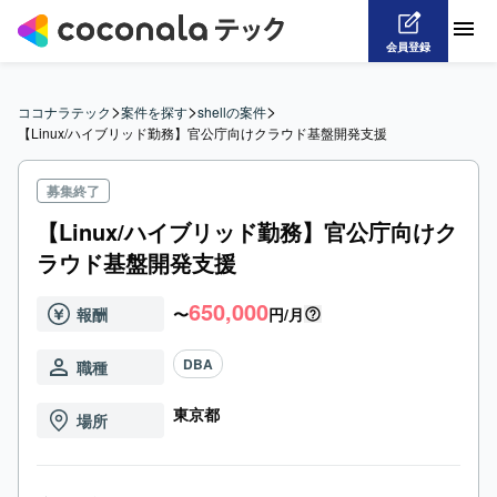
会員登録
>
>
>
ココナラテック
案件を探す
shellの案件
【Linux/ハイブリッド勤務】官公庁向けクラウド基盤開発支援
募集終了
【Linux/ハイブリッド勤務】官公庁向けク
ラウド基盤開発支援
650,000
報酬
〜
円/月
DBA
職種
東京都
場所