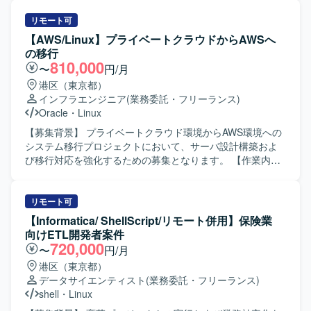
ことができる環境です。 AWSをはじめとしたクラウド基盤
トや各種コマンドを用いた開発・検証を実施いたします。
やロードバランサー、ストレージなど幅広い技術領域で経
JavaおよびC言語を用いた機能実装や改修、動作確認、不具
リモート可
験を積むことができます。 【開発環境】 RHEL／Windows
合解析などを行っていただきます。 【求める人物像】 車載
【AWS/Linux】プライベートクラウドからAWSへ
Serverを中心としたサーバ環境での設計・構築・運用を行
機器分野の技術習得に前向きに取り組んでいただける方を
の移行
います。 AWSを活用したクラウド基盤およびプライベート
求めております。チームメンバーと円滑にコミュニケーシ
810,000
〜
円/月
クラウド基盤上でのサーバ運用を行います。
ョンを取りながら、自発的に課題解決に取り組める方が望
港区（東京都）
ましいです。 【ポジションの魅力】 車載機器向けの
インフラエンジニア
(業務委託・フリーランス)
Android開発に携わることで、組込分野とモバイル技術の両
Oracle
・
Linux
面でスキルを高めていただけます。Linux環境での開発経験
を積むことで、今後のキャリアの幅を広げていただけるポ
【募集背景】 プライベートクラウド環境からAWS環境への
ジションです。 【開発環境】 Androidプラットフォーム上
システム移行プロジェクトにおいて、サーバ設計構築およ
での開発となり、Linux環境にてJavaおよびC言語を用いた
び移行対応を強化するための募集となります。 【作業内
開発を行います。shellスクリプトや各種Linuxコマンドを用
容】 既存プライベートクラウド環境で稼働しているシステ
いた開発・検証環境が整備されています。
ムをAWS環境へ移行するにあたり、Linuxサーバ（RHEL）
を中心としたサーバの設計・構築および移行作業を担当し
リモート可
ていただきます。移行後は、既存環境で実施しているITGC
【Informatica/ ShellScript/リモート併用】保険業
対応が新環境でも適切に適用されているかの確認や、関連
向けETL開発者案件
する設定・構成の見直し、ドキュメント整備なども行って
720,000
〜
円/月
いただきます。 【求める人物像】 サーバ設計構築や移行プ
港区（東京都）
ロジェクトにおいて主体的に動き、関係者と協調しながら
データサイエンティスト
(業務委託・フリーランス)
業務を進めていただける方を求めています。技術的な課題
shell
・
Linux
に対して自ら調査・検証し、改善提案までつなげていただ