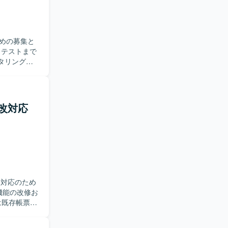
めの募集と
クタリングを
ス管理を行い
ョンのコンテ
がら開発を
更改対応
取り組める
ockerな
。 【開
/GitHubに
施いたしま
修対応のため
は既存帳票テ
ムの改修から
PoC後の改