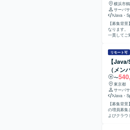
横浜市鶴
サーバサ
Java
・
S
【募集背景
なります。 【作業内容】 スマホアプリと連携するサーバーサイドの設計から製造、テストまで
一貫してご対
行っていただ
ながら開発
ナ環境構築や動作確認
リモート可
に対応でき
【Jav
進められる
（メン
方ですと望ましいです。 【ポジションの魅力
540
て携わること
〜
どモダンな
東京都
発環境】 Ja
サーバサ
よるバージ
Java
・
S
す。
【募集背景
の増員募集となります。 【作業内容】 書店
よびクラウ
ンプレートへ
テストまで