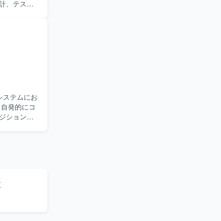
計、テスト
種ドキュメ
施いたしま
を積むこと
にも触れてい
覧