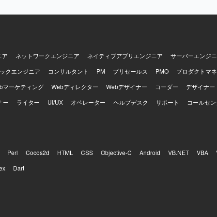
ニア
ネットワークエンジニア
ネイティブアプリエンジニア
サーバーエンジニ
ックエンジニア
コンサルタント
PM
プリセールス
PMO
プロダクトマネ
ebマーケティング
Webディレクター
Webデザイナー
コーダー
デザイナー
ナー
ライター
UI/UX
オペレーター
ヘルプデスク
サポート
コールセン
Perl
Cocos2d
HTML
CSS
Objective-C
Android
VB.NET
VBA
ex
Dart