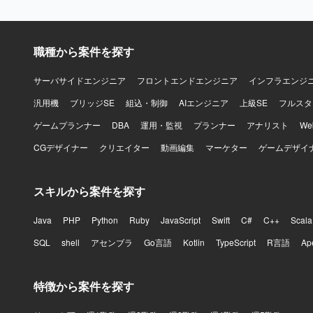
職種から案件を探す
サーバサイドエンジニア
フロントエンドエンジニア
インフラエンジ
汎用機
ブリッジSE
組込・制御
AIエンジニア
上級SE
フルスタ
ゲームプランナー
DBA
運用・監視
プランナー
アナリスト
W
CGデザイナー
クリエイター
動画編集
マーケター
ゲームデザイ
スキルから案件を探す
Java
PHP
Python
Ruby
JavaScript
Swift
C#
C++
Scala
SQL
shell
アセンブラ
Go言語
Kotlin
TypeScript
R言語
Ap
特徴から案件を探す