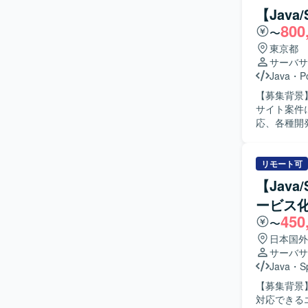
修およびテ
【Java
きます。 【求める人物像】 与えられたタスクを責任感を持ってやり遂げることができる方を求
800
〜
めています
る方です。
東京都
す。 【ポジションの魅力】 既存Java／Springシステムの改修からテストまで一連の工程を経験
サーバサ
できるため
Java
・
P
改に伴う既
【募集背景】 
ブルシュートのノウハウ
サイト案件
品WEBシ
応、各種開
ト改修やW
製造、単体
境で作業し
ご経験に応じて
様や既存コ
リモート可
チームメン
【Jav
ただける方が望ましいです。 【ポジ
ービス
からテスト
450
ることで、設計力や
〜
Framew
日本国外
ります。
サーバサ
Java
・
S
【募集背景
対応できるエンジニアを