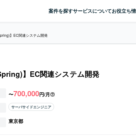
案件を探す
サービスについて
お役立ち情
(Spring)】EC関連システム開発
(Spring)】EC関連システム開発
700,000
〜
円/月
サーバサイドエンジニア
東京都