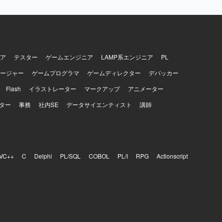
ア
テスター
ゲームエンジニア
LAMP系エンジニア
PL
ージャー
ゲームプログラマ
ゲームディレクター
デバッカー
Flash
イラストレーター
マークアップ
アニメーター
ター
事務
社内SE
データサイエンティスト
講師
VC++
C
Delphi
PL/SQL
COBOL
PL/I
RPG
Actionscript