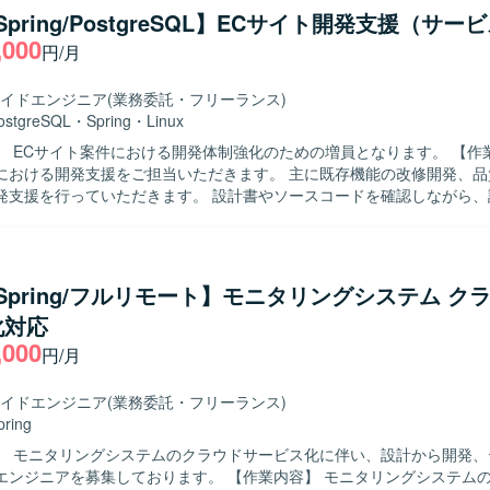
スト工程を担当し、併せて調査、解析、トラブルシュート業務にも対応
/Spring/PostgreSQL】ECサイト開発支援（サー
,000
円/月
。既存システムの仕様をキャッチアップし、自ら調査しながら課題解決
チームメンバーやリーダーと連携しながら円滑にコミュニケーションを
イドエンジニア
(業務委託・フリーランス)
、アプリケーション改修スキルを実務的に高めることができます。クラ
ostgreSQL
・
Spring
・
Linux
存資産の移行やPoC後の改修に携わることで、基盤更改プロジェクトの
ECサイト案件における開発体制強化のための増員となります。 【作業内容】 EC
も習得していただけます。 【開発環境】 Java／Springを用いた書店返
における開発支援をご担当いただきます。 主に既存機能の改修開発、品
ステムの既存環境上での開発および改修作業を行っていただきます。帳票
発支援を行っていただきます。 設計書やソースコードを確認しながら、
ARデプロイ、テスト工程などを通じて、既存アプリケーションの保守開
テスト、結合テストまで一貫して対応いただく想定です。 参画後の状況
ていただきます。
、他案件の開発支援をご担当いただく可能性があります。 【求める人物像】 仕
ードを主体的に読み解きながら、自走して開発を進められる方を求めて
バーと円滑にコミュニケーションを取りながら、品質向上に主体的に取
a/Spring/フルリモート】モニタリングシステム ク
ションの魅力】 ECサイトの開発支援を通じて、詳細設計
化対応
まで一連の工程に携わることができます。 既存機能の改修や品質改善対
,000
問題解決力を高めていただけます。 【開発環境】 JavaおよびSpring
円/月
orkを用いたWebシステム開発環境下で、PostgreSQLおよびLinuxを利
イドエンジニア
(業務委託・フリーランス)
pring
】 モニタリングシステムのクラウドサービス化に伴い、設計から開発、
募集しております。 【作業内容】 モニタリングシステムのクラウドサ