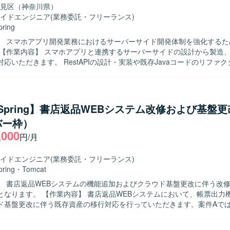
見区（神奈川県）
イドエンジニア
(業務委託・フリーランス)
pring
】 スマホアプリ開発業務におけるサーバーサイド開発体制を強化するた
応いただきます。 RestAPIの設計・実装や既存Javaコードのリファ
きます。 Git/GitHubを用いたチーム開発環境下で、レビューやソー
を進めていただきます。 Dockerを用いたサーバーサイドアプリケーシ
を実施していただきます。 【求める人物像】 設計からテストまで主体的
る方を求めております。 チームメンバーとコミュニケーションを取りな
a/Spring】書店返品WEBシステム改修および基盤
方を歓迎いたします。 既存コードの改善やリファクタリングに前向きに
バー枠）
】 サーバーサイド開発の上流から下流まで一貫し
,000
ができ、設計力・実装力ともに経験を積んでいただけます。 RestAPIやD
円/月
サーバーサイド技術を活かしつつ、継続的な改善にも関わっていただけます
vaおよびSpring Frameworkを用いたサーバーサイド開発を行います。 Git
イドエンジニア
(業務委託・フリーランス)
ョン管理のもと、Dockerを利用したコンテナ環境で開発・テストを実
pring
・
Tomcat
】 書店返品WEBシステムの機能追加およびクラウド基盤更改に伴う改
返品WEBシステムにおいて、帳票出力機能の改修お
ド基盤更改に伴う既存資産の移行対応を行っていただきます。案件Aで
の分岐追加を中心とした軽微改修を行い、既存Java／Springシステ
を単独で遂行していただきます。案件Bではクラウド基盤切り替えに伴う