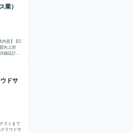
していただ
ビス業）
に取り組め
取れる方で
ウド基盤更
流れやトラ
質向上対
テンプレー
詳細設計、
発に近い環
やスキル・
おります。
り組んでい
ラウドサ
応を経験す
用した開発とな
テストまで