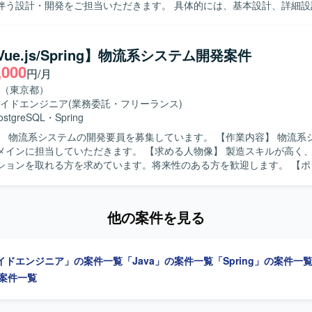
伴う設計・開発をご担当いただきます。 具体的には、基本設計、詳細設
、プログラミング、単体テスト、結合・総合テスト、リリースおよび各
っていただきます。開発ではAI（Cloud Code）を活用して製造を実
/Vue.js/Spring】物流系システム開発案件
,000
円/月
スまで一連の工程に携わることができ、設計からテストまで幅広い経験
AI（Cloud Code）を活用した開発に関わることで、新しい開発手法
（東京都）
いたWebシステ
イドエンジニア
(業務委託・フリーランス)
です。
ostgreSQL
・
Spring
流系システムの開発要員を募集しています。 【作業内容】 物流系システムにお
していただきます。 【求める人物像】 製造スキルが高く、自発的にコ
ョンを取れる方を求めています。将来性のある方を歓迎します。 【ポジションの
次第では、長期でご参画いただく可能性があります。 【開発環境】 Java、
pring、Bootstrap、PostgreSQLを使用します。
他の案件を見る
イドエンジニア」の案件一覧
「Java」の案件一覧
「Spring」の案件一
の案件一覧