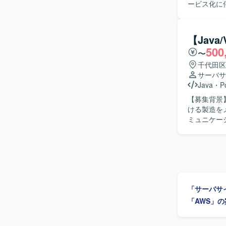
ービス化に
設計の実施
ント作成を行
す。 【求める人物像】 主体的にコミュニケーションを取りながら業務を推進できる方を求めて
【Java
おります。 【ポジションの魅力】 モニタリングシステムのクラウドサービス化という上流工程
500
〜
からリリー
ができます。
千代田区
ただけます。 【開発環境】 Java、Spring、SQL、AI（Cloud Code）などを用
サーバサ
ム開発環境
Java
・
P
【募集背景】 物
ける製造をメインに担当
ミュニケーシ
魅力】 ご活躍
Vue.js、S
「サーバサ
「AWS」