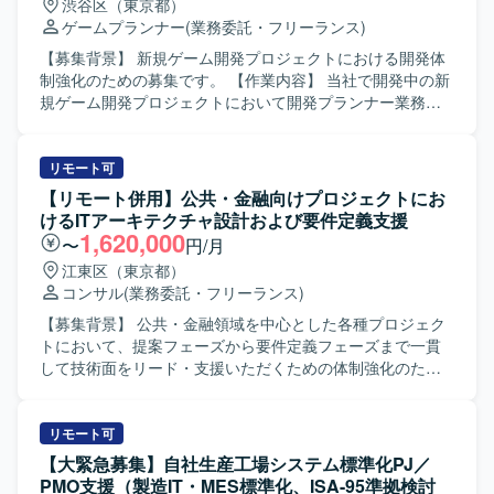
渋谷区（東京都）
ンテーション業務も担って頂きます。 【求める人物像】 主
ゲームプランナー
(業務委託・フリーランス)
体的に情報を取りに行き、関係者と円滑にコミュニケーシ
ョンを図りながらタスクを推進できる方を求めておりま
【募集背景】 新規ゲーム開発プロジェクトにおける開発体
す。 複数の施策が並走する状況下でも関係性を整理しなが
制強化のための募集です。 【作業内容】 当社で開発中の新
ら業務を進められる方、ドキュメント作成に積極的に取り
規ゲーム開発プロジェクトにおいて開発プランナー業務を
組める方にマッチしたポジションです。 【ポジションの魅
ご担当いただきます。ゲーム企画策定や仕様書作成、クリ
力】 大規模なWEBおよびスマホアプリ開発プロジェクトに
エイターとの連携、ストア対応等を行っていただきます。
おいて、上流から一連のプロジェクト推進に関わることが
小規模なチームでの開発となり、将来的に他セクションや
リモート可
できます。 業務・事業側とシステム側の両方と関わりなが
新規タイトルを含めた他プロジェクトへの異動や、マネジ
【リモート併用】公共・金融向けプロジェクトにお
ら、要件整理や仕様調整のスキルを高めることができる環
メントへのミッション変更なども可能です。 【求める人物
けるITアーキテクチャ設計および要件定義支援
境です。 【開発環境】 WEBおよびスマホアプリを対象とし
像】 インディーゲームやアドベンチャーゲームへの強い興
1,620,000
〜
円/月
たシステム開発プロジェクトとなり、複数ベンダーが参画
味や知見をお持ちで、主体的に課題を発見し解決しながら
江東区（東京都）
する環境での開発・管理体制となります。
業務を推進いただける方を求めています。チームでのもの
コンサル
(業務委託・フリーランス)
づくりを楽しみ、少数精鋭な環境で職能にこだわらず幅広
い業務に携わることにやりがいを感じていただける方を歓
【募集背景】 公共・金融領域を中心とした各種プロジェク
迎いたします。 【ポジションの魅力】 オリジナルIPや有力
トにおいて、提案フェーズから要件定義フェーズまで一貫
IPによる大規模ゲーム開発からインディーゲーム開発ま
して技術面をリード・支援いただくための体制強化のため
で、多様なプロジェクトに企画初期段階から運用・海外展
の募集です。 【作業内容】 公共・金融領域を中心とした各
開まで一気通貫で関わることができます。IPの価値最大化
種プロジェクトにおいて、提案フェーズから参画し、シス
を目指したものづくりを経験でき、国内最大級の開発体制
テム全体のグランドデザイン策定および受注後の要件定義
リモート可
と高度な運用ノウハウを生かした長期的なヒットタイトル
フェーズを支援いただきます。 提案担当と連携し、技術領
【大緊急募集】自社生産工場システム標準化PJ／
創出に携わることができます。自律的に価値創出を行うカ
域の担当者として、顧客のビジネス要件を踏まえたシステ
PMO支援（製造IT・MES標準化、ISA-95準拠検討