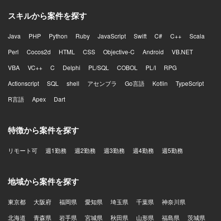
スキルから案件を探す
Java
PHP
Python
Ruby
JavaScript
Swift
C#
C++
Scala
Perl
Cocos2d
HTML
CSS
Objective-C
Android
VB.NET
VBA
VC++
C
Delphi
PL/SQL
COBOL
PL/I
RPG
Actionscript
SQL
shell
アセンブラ
Go言語
Kotlin
TypeScript
R言語
Apex
Dart
特徴から案件を探す
リモート可
週1勤務
週2勤務
週3勤務
週4勤務
週5勤務
地域から案件を探す
東京都
大阪府
福岡県
愛知県
埼玉県
千葉県
神奈川県
北海道
青森県
岩手県
宮城県
秋田県
山形県
福島県
茨城県