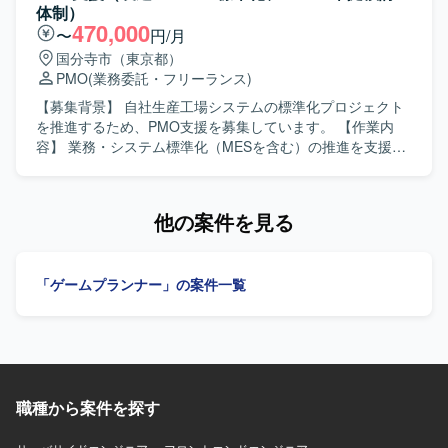
ルチャーの中で、大きな裁量を持って挑戦できる環境で
ム構成図やアーキテクチャ案の策定を行います。 受注後
体制）
す。 【開発環境】 ゲーム開発に最適な機材を含む環境が整
は、要件定義フェーズにおいて、技術的な整合性とビジネ
470,000
〜
円/月
備されており、ご希望に応じて必要な機材や勉強会参加、
ス要件を両立させながら、顧客や関係チームとの技術的な
国分寺市（東京都）
R&D等の技術投資が行われます。快適なオフィス環境やリ
合意形成を推進いただきます。 リード枠とメンバー枠での
PMO
(業務委託・フリーランス)
ラクゼーションスペースなども備えた開発環境となってお
募集を想定しており、リードとサブの2名体制で提案および
ります。
要件定義フェーズを遂行していただきます。 主な業務内容
【募集背景】 自社生産工場システムの標準化プロジェクト
として、提案フェーズにおけるグランドデザイン策定、シ
を推進するため、PMO支援を募集しています。 【作業内
ステム構成図およびアーキテクチャ案の作成、提案書にお
容】 業務・システム標準化（MESを含む）の推進を支援し
ける技術構成案の作成、受注後の要件定義フェーズのリー
ます。全体TO-BEモデルの定義、KGI/KPIの整合性確認、会
ドまたは支援、顧客または関係チームとの技術的な合意形
議体の運営、進捗・課題・リスク管理、ベンダーコントロ
成を担当いただきます。 【求める人物像】 システム全体の
ール、WBS整備、資料作成を担当します。標準化モデル定
他の案件を見る
最適化や顧客ビジネスへの貢献を意識しながら、実案件で
義の完了後は、要件定義・計画フェーズへの移行を支援し
の要件定義やアーキテクチャ設計を主体的にリードまたは
ます。 【求める人物像】 関係者と連携しながら、横断的な
支援できる方を求めています。 理論だけでなく実務に基づ
検討チームの運営やプロジェクト管理を主体的に推進でき
「ゲームプランナー」の案件一覧
いた提案や設計ができ、関係者との調整や合意形成を粘り
る方を求めています。 【ポジションの魅力】 製造IT・MES
強く推進できる方が望ましいです。 【ポジションの魅力】
標準化およびISA-95準拠の検討体制に関わり、全社横断の
公共・金融といった大規模かつ社会的影響度の高いプロジ
標準化プロジェクトを支援できるポジションです。 【開発
ェクトにおいて、提案段階からグランドデザイン策定に関
環境】 Teams、Excel、PowerPoint、Wordを活用します。
わることができるポジションです。 ビジネス要件と技術要
DB関連ドキュメントとしてテーブル定義書、ER図を扱いま
件の両面からシステム全体を設計し、要件定義フェーズま
す。
で一気通貫で携わることで、アーキテクトとしての経験値
職種から案件を探す
を大きく高めることができます。 リード枠だけでなくメン
バー枠としても参画可能であり、アーキテクチャ設計スキ