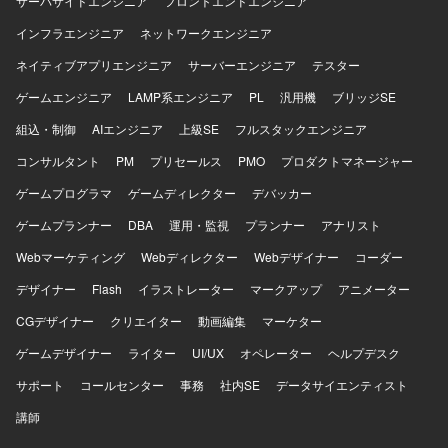
サーバサイドエンジニア
フロントエンドエンジニア
ルを実案件を通じて強化できる環境です。 【開発環境】 特
インフラエンジニア
ネットワークエンジニア
定製品に依存しない形で、案件ごとの要件に応じた最適な
システムアーキテクチャや技術構成を検討していただきま
ネイティブアプリエンジニア
サーバーエンジニア
テスター
す。
ゲームエンジニア
LAMP系エンジニア
PL
汎用機
ブリッジSE
組込・制御
AIエンジニア
上級SE
フルスタックエンジニア
コンサルタント
PM
プリセールス
PMO
プロダクトマネージャー
ゲームプログラマ
ゲームディレクター
デバッカー
ゲームプランナー
DBA
運用・監視
プランナー
アナリスト
Webマーケティング
Webディレクター
Webデザイナー
コーダー
デザイナー
Flash
イラストレーター
マークアップ
アニメーター
CGデザイナー
クリエイター
動画編集
マーケター
ゲームデザイナー
ライター
UI/UX
オペレーター
ヘルプデスク
サポート
コールセンター
事務
社内SE
データサイエンティスト
講師