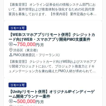
【募集背景】 オンライン証券会社の情報システム部門にお
いて、案件管理および推進体制を強化するための社員代替
要員を募集しております。 【作業内容】 要件定義から本番
リリースまでの案件管理および推進をご担当いただきま
す。業務要件のヒアリングを行い、システム要件定義書や
プロジェクト計画書を作成していただきます。設計からテ
リモート可
ストフェーズにかけては、外部ベンダーへの委託に伴うベ
【WEB/スマホアプリ/リモート併用】クレジットカ
ンダーコントロールを実施し、進捗・課題・品質・コスト
ード向けWEB・スマホアプリ開発PMO支援案件
の管理を行います。また、社内の品質管理部門に対して品
750,000
〜
円/月
質状況の報告を行っていただきます。 【求める人物像】 関
渋谷区（東京都）
係者と円滑にコミュニケーションを取りながら、主体的に
PMO
(業務委託・フリーランス)
案件を推進できる方を求めております。状況変化に柔軟に
対応しつつ、ドキュメントを用いた分かりやすい説明や調
【募集背景】 クレジットカード向けWEBおよびスマホアプ
整ができる方が望ましいです。 【ポジションの魅力】 オン
リ開発プロジェクトにおいて、プロジェクト推進力とドキ
ライン証券ビジネスにおけるシステム案件を上流工程から
ュメンテーション力を兼ね備えたPMO人材が求められてい
一貫して担当することで、業務知識とシステム知識の双方
るための募集となります。 【作業内容】 WEBおよびスマホ
を高いレベルで身につけることができます。ベンダーコン
アプリ開発プロジェクトにて、お客様と伴走しながらプロ
トロールや品質報告など、プロジェクト推進の中核に関わ
ジェクト推進を行って頂きます。 クライアント内での仕様
リモート可
る経験を積むことができます。 【開発環境】 Web系システ
調整、関係者からの情報収集、タスクコントロール、業務
【Unity/リモート併用】オリジナルIPインディーゲ
ムを対象とした環境において、LinuxおよびSQLを活用した
要件の資料化、課題管理、開発管理、ベンダー管理などを
ーム開発プランナー案件
システムの要件定義および設計・開発経験を生かしてご対
担当して頂きます。 また、RFPや課題検討に関する資料、
500,000
〜
円/月
応いただきます。
QA質疑や仕様検討に関する各種資料の作成など、ドキュメ