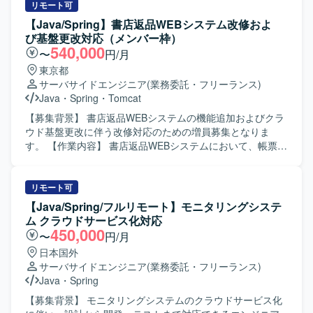
リモート可
【Java/Spring】書店返品WEBシステム改修およ
び基盤更改対応（メンバー枠）
540,000
〜
円/月
東京都
サーバサイドエンジニア
(業務委託・フリーランス)
Java
・
Spring
・
Tomcat
【募集背景】 書店返品WEBシステムの機能追加およびクラ
ウド基盤更改に伴う改修対応のための増員募集となりま
す。 【作業内容】 書店返品WEBシステムにおいて、帳票出
力機能の改修およびクラウド基盤更改に伴う既存資産の移
行対応を行っていただきます。案件Aでは既存帳票テンプレ
ートへの分岐追加を中心とした軽微改修を行い、既存Java
リモート可
／Springシステムの改修からテストまでを単独で遂行して
【Java/Spring/フルリモート】モニタリングシステ
いただきます。案件Bではクラウド基盤切り替えに伴うPoC
ム クラウドサービス化対応
後の改修およびテスト工程を担当し、併せて調査、解析、
450,000
〜
円/月
トラブルシュート業務にも対応していただきます。 【求め
日本国外
る人物像】 与えられたタスクを責任感を持ってやり遂げる
サーバサイドエンジニア
(業務委託・フリーランス)
ことができる方を求めています。既存システムの仕様をキ
Java
・
Spring
ャッチアップし、自ら調査しながら課題解決に取り組める
方です。チームメンバーやリーダーと連携しながら円滑に
【募集背景】 モニタリングシステムのクラウドサービス化