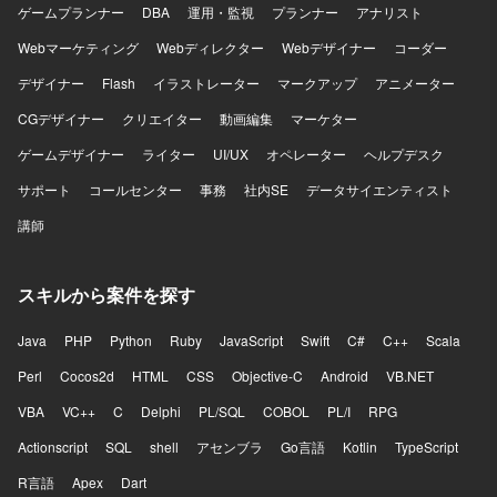
ゲームプランナー
DBA
運用・監視
プランナー
アナリスト
Webマーケティング
Webディレクター
Webデザイナー
コーダー
デザイナー
Flash
イラストレーター
マークアップ
アニメーター
CGデザイナー
クリエイター
動画編集
マーケター
ゲームデザイナー
ライター
UI/UX
オペレーター
ヘルプデスク
サポート
コールセンター
事務
社内SE
データサイエンティスト
講師
スキルから案件を探す
Java
PHP
Python
Ruby
JavaScript
Swift
C#
C++
Scala
Perl
Cocos2d
HTML
CSS
Objective-C
Android
VB.NET
VBA
VC++
C
Delphi
PL/SQL
COBOL
PL/I
RPG
Actionscript
SQL
shell
アセンブラ
Go言語
Kotlin
TypeScript
R言語
Apex
Dart