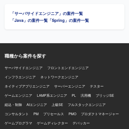
OpenAPI 3.0、YAML、Java 25、Spring Boot 3.5.x、
の開発において、バックエンド領域の設計・実装を担うこ
PostgreSQL 17、jOOQ、REST API開発、React 18、
とができます。 【開発環境】 Java 21以上、Quarkus、Vue
「サーバサイドエンジニア」の案件一覧
TypeScript、Vite、Chakra UI、Visual Studio Code、
3、Nuxt 4、AWS、Amazon Aurora（PostgreSQL）、
GitHub、GitHub Actions、OpenAPI Generator（Swagger）
Cognito、OpenAPI、コンテナを使用します。
「Java」の案件一覧
「Spring」の案件一覧
を利用しています。
職種から案件を探す
サーバサイドエンジニア
フロントエンドエンジニア
インフラエンジニア
ネットワークエンジニア
ネイティブアプリエンジニア
サーバーエンジニア
テスター
ゲームエンジニア
LAMP系エンジニア
PL
汎用機
ブリッジSE
組込・制御
AIエンジニア
上級SE
フルスタックエンジニア
コンサルタント
PM
プリセールス
PMO
プロダクトマネージャー
ゲームプログラマ
ゲームディレクター
デバッカー