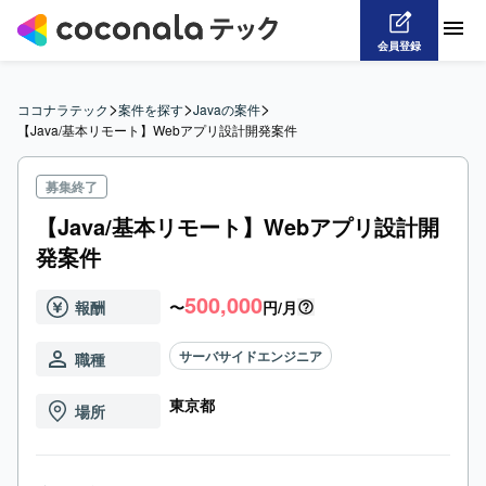
会員登録
>
>
>
ココナラテック
案件を探す
Javaの案件
【Java/基本リモート】Webアプリ設計開発案件
募集終了
【Java/基本リモート】Webアプリ設計開
発案件
500,000
報酬
〜
円/月
サーバサイドエンジニア
職種
東京都
場所