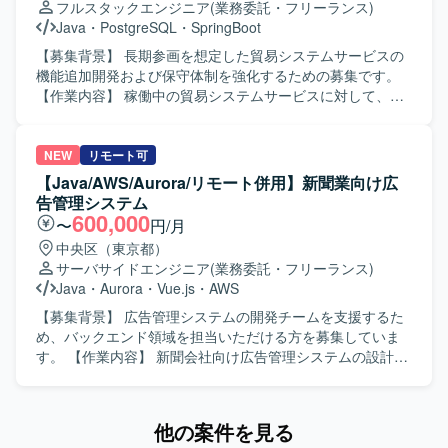
フルスタックエンジニア
(業務委託・フリーランス)
を進めていただける方を求めております。 【ポジションの
Java
・
PostgreSQL
・
SpringBoot
魅力】 クラウドサービス化という上流からリリースまで一
連の工程に携わることができ、AI（Cloud Code）を活用し
【募集背景】 長期参画を想定した貿易システムサービスの
た開発手法に取り組める環境です。長期的な参画を通じて
機能追加開発および保守体制を強化するための募集です。
クラウドおよびWebサービス開発に関する知見を深めてい
【作業内容】 稼働中の貿易システムサービスに対して、機
ただけます。 【開発環境】 JavaおよびSpringを用いたWeb
能追加開発および保守作業を行っていただきます。バック
システム開発環境での作業となります。SQLを用いたデー
エンドではJavaおよびSpring Bootを用いたREST APIの開
タベース操作や、必要に応じてAI（Cloud Code）を活用し
発、PostgreSQLとjOOQを利用した実装を行います。フロ
NEW
リモート可
た開発を行っていただきます。
ントエンドではReactおよびTypeScript、Vite、Chakra UIを
【Java/AWS/Aurora/リモート併用】新聞業向け広
用いた画面開発を行います。OpenAPI 3.0およびYAMLによ
告管理システム
るAPI仕様管理を行い、APIファーストな開発を進めていた
600,000
〜
円/月
だきます。開発環境としてVisual Studio Code、GitHub、
中央区（東京都）
GitHub Actions、OpenAPI Generator（Swagger）を利用
サーバサイドエンジニア
(業務委託・フリーランス)
し、継続的な開発・保守を推進していただきます。 【求め
Java
・
Aurora
・
Vue.js
・
AWS
る人物像】 中堅から上級クラスとして、自走して開発を推
進できる方を求めています。お客様との技術的な会話や設
【募集背景】 広告管理システムの開発チームを支援するた
計方針の検討ができ、フットワーク軽くコミュニケーショ
め、バックエンド領域を担当いただける方を募集していま
ンを取りながら開発を進めていただける方を歓迎します。
す。 【作業内容】 新聞会社向け広告管理システムの設計・
【ポジションの魅力】 モダンな技術スタックを用いた貿易
実装を担当いただきます。バックエンド領域を中心に、設
システム開発に長期で携わることができ、APIファーストな
計から結合試験まで対応いただきます。 【求める人物像】
開発スタイルのもとでバックエンドからフロントエンドま
チームで円滑に連携し、状況に応じて柔軟に対応できる方
他の案件を見る
で幅広い経験を積むことができます。 【開発環境】
を求めています。 【ポジションの魅力】 広告管理システム