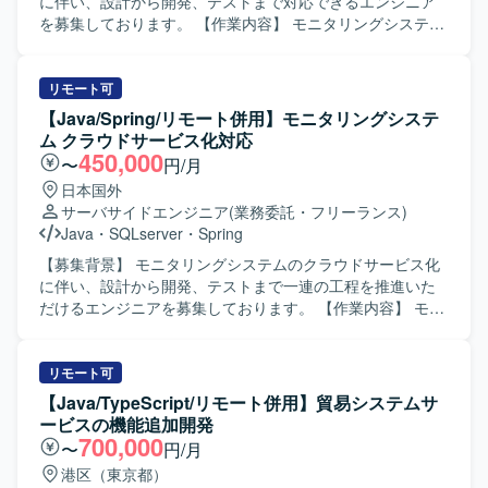
コミュニケーションを取れる方です。 【ポジションの魅
に伴い、設計から開発、テストまで対応できるエンジニア
力】 既存Java／Springシステムの改修からテストまで一連
を募集しております。 【作業内容】 モニタリングシステム
の工程を経験できるため、アプリケーション改修スキルを
のクラウドサービス化に伴う設計・開発をご担当いただき
実務的に高めることができます。クラウド基盤更改に伴う
ます。 具体的には、基本設計、詳細設計、テスト設計の実
既存資産の移行やPoC後の改修に携わることで、基盤更改
施、プログラミング、単体テスト、結合・総合テスト、リ
リモート可
プロジェクトの流れやトラブルシュートのノウハウも習得
リースおよび各種ドキュメント作成を行っていただきま
【Java/Spring/リモート併用】モニタリングシステ
していただけます。 【開発環境】 Java／Springを用いた書
す。開発ではAI（Cloud Code）を活用して製造を実施いた
ム クラウドサービス化対応
店返品WEBシステムの既存環境上での開発および改修作業
します。 【求める人物像】 主体的にコミュニケーションを
450,000
〜
円/月
を行っていただきます。帳票テンプレート改修やWARデプ
取りながら業務を推進できる方を求めております。 【ポジ
日本国外
ロイ、テスト工程などを通じて、既存アプリケーションの
ションの魅力】 モニタリングシステムのクラウドサービス
サーバサイドエンジニア
(業務委託・フリーランス)
保守開発に近い環境で作業していただきます。
化という上流工程からリリースまで一連の工程に携わるこ
Java
・
SQLserver
・
Spring
とができ、設計からテストまで幅広い経験を積むことがで
きます。AI（Cloud Code）を活用した開発に関わること
【募集背景】 モニタリングシステムのクラウドサービス化
で、新しい開発手法にも触れていただけます。 【開発環
に伴い、設計から開発、テストまで一連の工程を推進いた
境】 Java、Spring、SQL、AI（Cloud Code）などを用いた
だけるエンジニアを募集しております。 【作業内容】 モニ
Webシステム開発環境です。
タリングシステムのクラウドサービス化に伴う設計および
開発をご担当いただきます。具体的には、基本設計、詳細
設計、テスト設計の実施、プログラミング、単体テスト、
リモート可
結合テストおよび総合テスト、リリース対応および各種ド
【Java/TypeScript/リモート併用】貿易システムサ
キュメント作成などを行っていただきます。開発では
ービスの機能追加開発
AI（Cloud Code）を活用して製造を実施していただきま
700,000
〜
円/月
す。 【求める人物像】 基本設計以降の工程を主体的に推進
港区（東京都）
し、周囲と積極的にコミュニケーションを取りながら業務