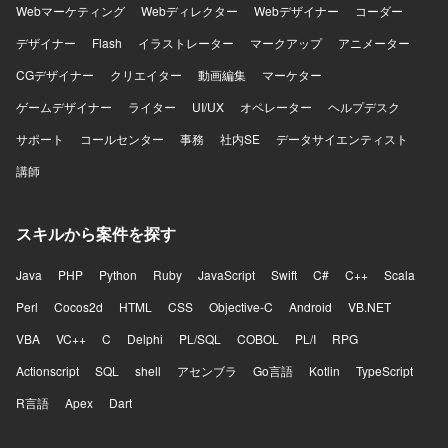
データベースはMySQL、Redis、Elasticsearchを利用し、
Webマーケティング
Webディレクター
Webデザイナー
コーダー
Nginxを用いた構成となっております。開発フローでは
デザイナー
Flash
イラストレーター
マークアップ
アニメーター
Github、GitHub ActionsやJenkins、Slackを活用し、
Datadog、Fluentd、BigQuery、Redashなどによるモニタ
CGデザイナー
クリエイター
動画編集
マーケター
リングやデータ分析の仕組みが整っております。
ゲームデザイナー
ライター
UI/UX
オペレーター
ヘルプデスク
サポート
コールセンター
事務
社内SE
データサイエンティスト
講師
スキルから案件を探す
Java
PHP
Python
Ruby
JavaScript
Swift
C#
C++
Scala
Perl
Cocos2d
HTML
CSS
Objective-C
Android
VB.NET
VBA
VC++
C
Delphi
PL/SQL
COBOL
PL/I
RPG
Actionscript
SQL
shell
アセンブラ
Go言語
Kotlin
TypeScript
R言語
Apex
Dart