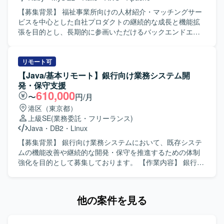
学習やAI関連プロジェクトに関わる機会も想定されていま
ことができます。既存システムの機能追加や改善を通じて
す。 【開発環境】 AWSを中心としたクラウドインフラ上
業務知識と技術力の両面を高めていただけます。 【開発環
【募集背景】 福祉事業所向けの人材紹介・マッチングサー
で、TerraformやCloudFormationなどのIaCツール、Ansible
境】 Java、Spring Boot、SQL、AWS、Gitなどを用いた
ビスを中心とした自社プロダクトの継続的な成長と機能拡
やPuppetなどの構成管理ツール、Dockerおよびコンテナ関
Webシステム開発環境になります。
張を目的とし、長期的に参画いただけるバックエンドエン
連サービス（ECS、Fargate、ECR、API Gateway、
ジニアを募集しております。 【作業内容】 福祉事業所の支
Lambda）を組み合わせた環境で開発・運用を行います。
援サービスを運営している企業にて、自社サービスの追加
開発をご担当いただきます。人材紹介・マッチングサービ
リモート可
スの開発チームに所属し、インターネットサービスの顧客
【Java/基本リモート】銀行向け業務システム開
価値向上を目的とした開発や、社内基幹業務システムの業
発・保守支援
務生産性向上のための開発など、多岐にわたる開発案件に
610,000
〜
円/月
携わっていただきます。 5年近い歴史のあるプロダクトのた
港区（東京都）
め、既存の開発基盤や組織風土をキャッチアップいただき
上級SE
(業務委託・フリーランス)
つつ、プロダクト開発に参画していただきます。 フルサイ
Java
・
DB2
・
Linux
クル型のプロダクト開発現場として、数人月単位のプロジ
ェクトにおける要件定義〜設計〜実装〜テストまでの各工
【募集背景】 銀行向け業務システムにおいて、既存システ
程を、計画策定から一貫してご担当いただきます。 また、
ムの機能改善や継続的な開発・保守を推進するための体制
アーキテクチャ選定やパフォーマンス改善などの技術的な
強化を目的として募集しております。 【作業内容】 銀行向
判断において、自ら根拠を持って意思決定し、若手メンバ
け業務システムの開発・保守プロジェクトにて、既存シス
ーの多いチームを率いていただきます。 【求める人物像】
テムの機能改善を中心に、ユーザ部門との仕様調整や影響
プロダクトや事業内容への理解を深めながら、安定的かつ
調査など上流工程から開発まで主体的に推進していただき
他の案件を見る
長期的に参画いただける方を求めております。複数のエン
ます。調査・設計工程の比率が比較的高く、システム理解
ジニア、PdM、デザイナーと密に協働しながら開発を進め
を深めながら継続的に携わっていただきます。また、生成
る環境のため、コラボレーションとコミュニケーションを
AIツールを活用しながら調査・設計・コーディング等の効