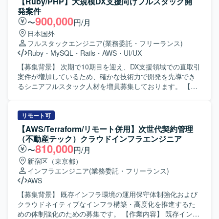
【Ruby/PHP】大規模DX支援向けフルスタック開
発案件
900,000
〜
円/月
日本国外
フルスタックエンジニア
(業務委託・フリーランス)
Ruby
・
MySQL
・
Rails
・
AWS
・
UI/UX
【募集背景】 次期で10期目を迎え、DX支援領域での直取引
案件が増加しているため、確かな技術力で開発を先導でき
るシニアフルスタック人材を増員募集しております。 【作
業内容】 フロントエンドとバックエンドを横断して、Web
サービスやアプリケーション開発を一気通貫で推進してい
ただきます。Ruby on Rails または PHP（Laravel）とAWS
リモート可
等を用いたWebサービスの設計・開発を行っていただきま
【AWS/Terraform/リモート併用】次世代契約管理
す。UI/UXデザイナーやビジネス側と連携し、要件整理から
（不動産テック）クラウドインフラエンジニア
最適な技術選定や仕様検討を行っていただきます。リファ
810,000
〜
円/月
クタリング、コードレビュー、テスト自動化の推進による
新宿区（東京都）
品質改善を担っていただきます。GitHub FlowやCI/CDを活
インフラエンジニア
(業務委託・フリーランス)
用した開発プロセスの整備・運用や、チームの生産性を高
AWS
めるための技術フォローとナレッジ共有も行っていただき
ます。 【求める人物像】 技術的なリードと品質向上に主体
【募集背景】 既存インフラ環境の運用保守体制強化および
的に取り組んでいただける方を求めております。関係者と
クラウドネイティブなインフラ構築・高度化を推進するた
円滑にコミュニケーションを取りながら、要件や仕様を整
めの体制強化のための募集です。 【作業内容】 既存インフ