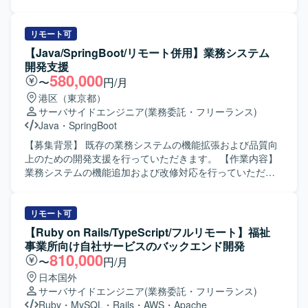
理し、自ら手を動かして開発を推進できる方を歓迎いたし
ラ環境の運用保守および支援業務全般を担当していただき
ます。継続的な改善や新しい技術の活用にも前向きに取り
ます。具体的には、既存インフラに関するトラブルシュー
組んでいただける方が望ましいです。 【ポジションの魅
ティングや問い合わせ対応、Webアプリケーション
リモート可
力】 フロントエンドからバックエンドまで一気通貫で関わ
（Rails、Laravel、Spring）向けサーバー構築をTerraform
【Java/SpringBoot/リモート併用】業務システム
ることができ、大規模なDX支援案件において技術面での意
を用いたIaCで実施していただきます。また、AWSクロスア
開発支援
思決定や品質向上に大きな裁量を持って携わることができ
カウント環境におけるネットワーク構築をTerraformで行
580,000
〜
円/月
ます。直取引案件において、ビジネス側との距離が近い環
い、クラウドおよびオンプレミス環境のセキュリティ監視
港区（東京都）
境で開発をリードできる点も魅力です。モダンな技術スタ
と防御体制の設計・構築・運用を行っていただきます。加
サーバサイドエンジニア
(業務委託・フリーランス)
ックや開発プロセスの整備にも主体的に関与していただけ
えて、MTGへの参加、ドキュメント作成・レビュー、チケ
Java
・
SpringBoot
ます。 【開発環境】 言語はRuby、PHP、JavaScript、
ットワークなど付随業務にも対応していただきます。 【求
TypeScriptを利用しております。フレームワークはRuby on
める人物像】 クラウドネイティブなインフラ構築に主体的
【募集背景】 既存の業務システムの機能拡張および品質向
Rails、Laravel、React、Vue.jsを使用しております。イン
に取り組み、IaCやコンテナ技術などモダンな技術の習得に
上のための開発支援を行っていただきます。 【作業内容】
フラ・データベースにはAWS、MySQL、PostgreSQL、
前向きな方を求めています。チームの一員としてコミュニ
業務システムの機能追加および改修対応を行っていただき
Dockerを利用しております。開発にはGitおよびGitHubを使
ケーションを図りながら、自動化・標準化・ナレッジ蓄積
ます。基本設計から製造、テストまで一貫して担当してい
用し、アジャイル（スクラム）で進行しております。
を推進できる方が望ましいです。 【ポジションの魅力】 比
ただきます。既存機能の改善および不具合対応を行ってい
較的大規模なクラウドネイティブなインフラやネットワー
ただきます。各種レビューやドキュメント作成も対応して
リモート可
クの構築をチームの一員として経験でき、実践的なプロジ
いただきます。 【求める人物像】 開発経験が豊富で周囲と
【Ruby on Rails/TypeScript/フルリモート】福祉
ェクトに関わりながらスキルを深めることができます。ク
円滑にコミュニケーションを取りながら主体的に動いてい
事業所向け自社サービスのバックエンド開発
ラウドシフトやクラウドリフトを推進する環境で、IaCを活
ただける方を求めています。既存システムの仕様を理解し
810,000
〜
円/月
用したコンテナ化に取り組み、モダンな技術スタックを実
ながら改善提案を行っていただける方が望ましいです。
日本国外
務で習得できます。将来的には不動産テック分野でのデー
【ポジションの魅力】 基本設計からテストまで一貫して担
サーバサイドエンジニア
(業務委託・フリーランス)
タパイプライン構築や分析基盤へのデータ集約など、機械
当できるため、上流から下流まで幅広い工程の経験を積む
Ruby
・
MySQL
・
Rails
・
AWS
・
Apache