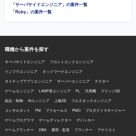
「サーバサイドエンジニア」の案件一覧
大切にし、自発的に周囲と連携しながら課題解決に取り組
率化を図っていただきます。 【求める人物像】 自ら調査や
める方にマッチいたします。 明確なアーキテクチャが存在
情報整理を行い、主体的に業務を推進していただける方を
「Ruby」の案件一覧
しない状況でも、業務の背景や全体像を把握したうえで自
求めております。 【ポジションの魅力】 銀行向けの基幹業
ら考えて推進できる方や、各案件について表層的な機能理
務システムに長期的に関わりながら、上流工程から開発・
解にとどまらず、用いられている技術や直面した課題、そ
保守まで一貫して携わることができます。調査・設計工程
の対応策といった思考プロセスまで踏み込んで考えられる
の比率が高いため、業務理解やシステム理解を深めながら
方を歓迎いたします。 【ポジションの魅力】 グロース型の
スキルを磨いていただけます。また、生成AIツールを活用
小規模案件が多く、事業やプロダクトへの理解を深めなが
した調査・設計・コーディングの効率化に取り組めるた
職種から案件を探す
ら、継続的な改善や機能追加を通じてユーザー価値の向上
め、新しい技術への知見も広げていただけます。 【開発環
に直接貢献できるポジションです。フルサイクルで開発工
境】 Java / Linux / DB2 / 生成AIツールを利用して開発・保
サーバサイドエンジニア
フロントエンドエンジニア
程を担当できるため、要件定義から実装・テストまで一貫
守を行っていただきます。
した経験を積むことができ、アーキテクチャ選定やパフォ
インフラエンジニア
ネットワークエンジニア
ーマンス改善など技術的な意思決定にも主体的に関わるこ
ネイティブアプリエンジニア
サーバーエンジニア
テスター
とができます。若手メンバーの多いチームを率いる経験を
通じて、技術的リードやチームビルディングのスキルも磨
ゲームエンジニア
LAMP系エンジニア
PL
汎用機
ブリッジSE
いていただけます。 【開発環境】 バックエンドはRuby、
組込・制御
AIエンジニア
上級SE
フルスタックエンジニア
Ruby on Railsを中心とし、フロントエンドには
TypeScript、React.js、Jest、CodeceptJS、Playwright、
コンサルタント
PM
プリセールス
PMO
プロダクトマネージャー
Storybookなどを活用しております。インフラは
AWS（ALB、Fargate、Aurora、S3、Lambda、
ゲームプログラマ
ゲームディレクター
デバッカー
CloudFront、ElastiCache、WAFなど）上に構築されてお
ゲームプランナー
DBA
運用・監視
プランナー
アナリスト
り、Dockerを使用したコンテナ環境で運用しております。