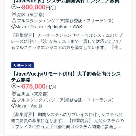
【Java/vue.js】システム開発案件エンジニア募集
SPA開発から堅牢なバックエンド構築まで幅広く携わること
（TypeScript/vue.js）の双方を担当し、関連するDBやイン
900,000
〜
円/月
で、フロントエンド・バックエンド双方のスキルを高めて
フラとの連携実装・検証までを実施していただきます。
港区（東京都）
いただけます。 【開発環境】 フロントエンドは
【求める人物像】 前向きに技術習得やキャッチアップに取
フルスタックエンジニア
(業務委託・フリーランス)
Vue.js（v3）およびTypeScript、バックエンドは
り組み、主体的に課題解決へ動いていただける方を求めて
Java
・
Oracle
・
SpringBoot
・
AWS
Java（Spring Boot）を利用した構成となっております。イ
おります。周囲とコミュニケーションを取りながら、リプ
ンフラはオンプレミスOracleとAWS（ECS）を組み合わせ
レースプロジェクトを推進していただける方が望ましいで
【募集背景】 カーオークションサイト向けシステムのリプ
たハイブリッド環境で、AIを活用したコードおよびテスト
す。 【ポジションの魅力】 フロントエンドからバックエン
レースに伴い、設計からテストまで一貫して対応いただけ
自動生成ツールを用いた開発を行っております。
ドまで幅広い領域を担当できるため、フルスタックエンジ
るフルスタックエンジニアの方を募集しています。 【作業
ニアとしてのスキルを高めることができます。リプレース
内容】 某カーオークションサイト向けシステムのリプレー
案件のため、既存システムの理解から新システム設計まで
ス案件にて、バックエンドおよびフロントエンドの開発を
一連の工程に関わることができ、設計力や技術選定の知見
ご担当いただきます。基本設計から結合テストまで一連の
リモート可
を広げていただけます。 【開発環境】 バックエンド：
工程をお任せいたします。 【求める人物像】 前向きでキャ
【Java/Vue.js/リモート併用】大手卸会社向けシス
Java（Springboot） フロントエンド：TypeScript（vue.js）
ッチアップや技術向上に積極的な方を求めています。 【ポ
テム開発
インフラ：AWS DB：Oracle
ジションの魅力】 バックエンド、フロントエンド、インフ
675,000
〜
円/月
ラ、データベースなど幅広い技術要素に携わることがで
品川区（東京都）
き、フルスタックエンジニアとしてスキルを高めていただ
フルスタックエンジニア
(業務委託・フリーランス)
けます。 【開発環境】 バックエンド：
Java
・
Vue.js
Java（Springboot）、フロントエンド：
TypeScript（vue.js）、インフラ：AWS、DB：Oracleを用
【募集背景】 期間システムのリプレイスに伴うシステム開
いた開発環境です。
発で要員の募集になります。 【作業内容】 期間システムの
リプレイスに伴う大手卸会社向けシステム開発に参画し、
基本設計から開発テストまで一貫して担当していただきま