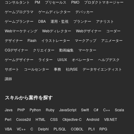
コンサルタント
PM
プリセールス
PMO
プロダクトマネージャー
ゲームプログラマ
ゲームディレクター
デバッカー
ゲームプランナー
DBA
運用・監視
プランナー
アナリスト
Webマーケティング
Webディレクター
Webデザイナー
コーダー
デザイナー
Flash
イラストレーター
マークアップ
アニメーター
CGデザイナー
クリエイター
動画編集
マーケター
ゲームデザイナー
ライター
UI/UX
オペレーター
ヘルプデスク
サポート
コールセンター
事務
社内SE
データサイエンティスト
講師
スキルから案件を探す
Java
PHP
Python
Ruby
JavaScript
Swift
C#
C++
Scala
Perl
Cocos2d
HTML
CSS
Objective-C
Android
VB.NET
VBA
VC++
C
Delphi
PL/SQL
COBOL
PL/I
RPG