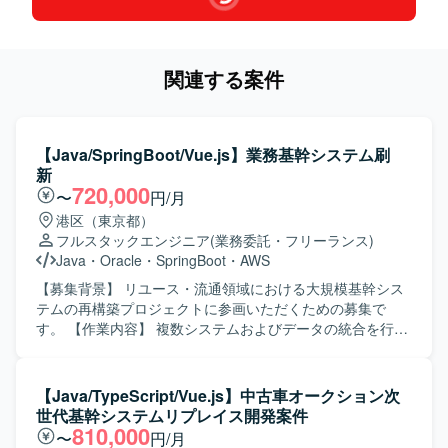
関連する案件
【Java/SpringBoot/Vue.js】業務基幹システム刷
新
720,000
〜
円/月
港区（東京都）
フルスタックエンジニア
(業務委託・フリーランス)
Java
・
Oracle
・
SpringBoot
・
AWS
【募集背景】 リユース・流通領域における大規模基幹シス
テムの再構築プロジェクトに参画いただくための募集で
す。 【作業内容】 複数システムおよびデータの統合を行い
ながら、業務フローの再設計を実施していただきます。あ
わせて、AI活用による業務効率化の推進や、基幹システム
刷新に伴う各種機能の開発・改修に携わっていただきま
【Java/TypeScript/Vue.js】中古車オークション次
す。 【求める人物像】 AI駆動開発に積極的に取り組み、新
世代基幹システムリプレイス開発案件
しい技術やツールの活用に前向きにチャレンジいただける
810,000
〜
円/月