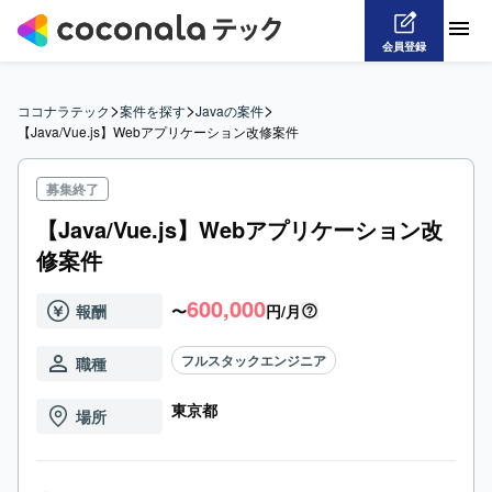
会員登録
>
>
>
ココナラテック
案件を探す
Javaの案件
【Java/Vue.js】Webアプリケーション改修案件
募集終了
【Java/Vue.js】Webアプリケーション改
修案件
600,000
報酬
〜
円/月
フルスタックエンジニア
職種
東京都
場所