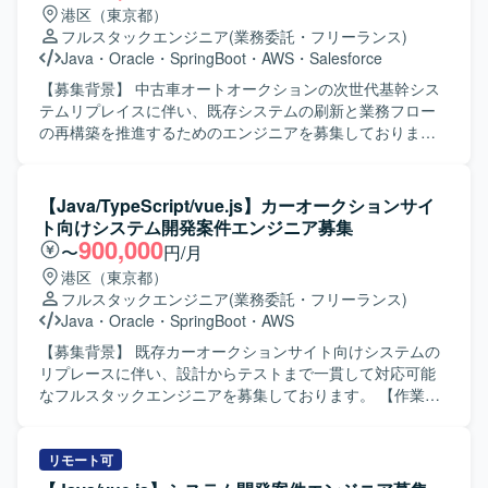
方を求めています。関係者と協調しながら、大規模プロジ
港区（東京都）
ェクトで主体的に動ける方が望ましいです。 【ポジション
フルスタックエンジニア
(業務委託・フリーランス)
の魅力】 大規模な基幹システムの再構築プロジェクトに上
Java
・
Oracle
・
SpringBoot
・
AWS
・
Salesforce
流から関わることで、業務フロー設計からAI活用まで幅広
い経験を積むことができます。最新のAIツールやクラウド
【募集背景】 中古車オートオークションの次世代基幹シス
技術を用いた開発に携わることで、スキルの拡張が期待で
テムリプレイスに伴い、既存システムの刷新と業務フロー
きます。 【開発環境】 Java（Spring Boot）、
の再構築を推進するためのエンジニアを募集しておりま
Vue.js（v3）、TypeScript、Oracle、AWS（Amazon ECS）
す。 【作業内容】 中古車オートオークション向け次世代基
などを用いたシステム開発環境です。
幹システムのリプレイス開発に携わっていただきます。
Vue.js（v3）およびTypeScriptを用いた操作性の高いSPAフ
【Java/TypeScript/vue.js】カーオークションサイ
ロントエンドの設計・実装、Java（Spring Boot）による堅
ト向けシステム開発案件エンジニア募集
牢なバックエンドの設計・開発を行っていただきます。
900,000
〜
円/月
AI（プロンプト）を活用したソースコードおよびテストコ
港区（東京都）
ードの自動生成と実装を行い、オンプレミスOracleと
フルスタックエンジニア
(業務委託・フリーランス)
AWS（ECS）を組み合わせたハイブリッド環境で開発を進
Java
・
Oracle
・
SpringBoot
・
AWS
めていただきます。 【求める人物像】 AI駆動開発に対して
積極的かつ柔軟に取り組み、新しい技術や開発手法の活用
【募集背景】 既存カーオークションサイト向けシステムの
に前向きな方を求めております。チームメンバーと円滑に
リプレースに伴い、設計からテストまで一貫して対応可能
コミュニケーションを取りながら、大規模プロジェクトで
なフルスタックエンジニアを募集しております。 【作業内
主体的に動ける方が望ましいです。 【ポジションの魅力】
容】 カーオークションサイト向けシステムのリプレース案
大規模な基幹システムリプレイスに上流から参画でき、AI
件において、要件定義内容を踏まえた基本設計から結合テ
駆動開発やハイブリッドなインフラ環境など先進的な技術
ストまでを一貫してご担当いただきます。バックエンド
リモート可
スタックを実務で経験できる案件です。UI/UXにこだわった
（Java/Springboot）およびフロントエンド