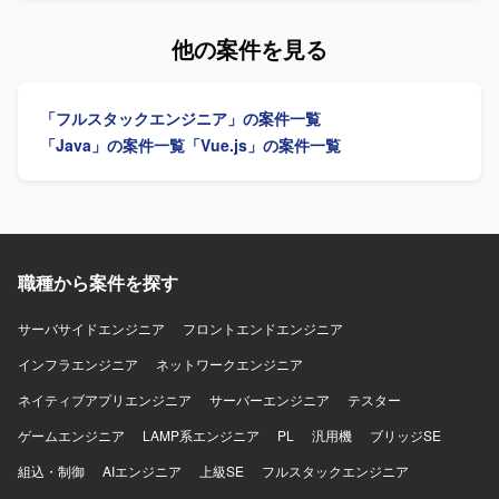
す。バックエンドもしくはフロントエンドを担当領域とし
て、既存システムからの機能移行や改修、新機能実装など
他の案件を見る
を行っていただきます。 【求める人物像】 基本設計からテ
ストまで主体的に対応し、関係者とコミュニケーションを
取りながら着実に開発を進めていただける方を求めており
「フルスタックエンジニア」の案件一覧
ます。 【ポジションの魅力】 大手卸会社向けのシステム開
発に長期で参画でき、フロントエンドとバックエンドのい
「Java」の案件一覧
「Vue.js」の案件一覧
ずれの領域でも開発経験を積むことができます。リプレイ
ス案件のため、既存システムの理解から新システムへの移
行まで一連のプロセスに関わることができます。 【開発環
境】 フロントエンドはVue.js、バックエンドはJavaとSQL
を用いたシステム開発になります。
職種から案件を探す
サーバサイドエンジニア
フロントエンドエンジニア
インフラエンジニア
ネットワークエンジニア
ネイティブアプリエンジニア
サーバーエンジニア
テスター
ゲームエンジニア
LAMP系エンジニア
PL
汎用機
ブリッジSE
組込・制御
AIエンジニア
上級SE
フルスタックエンジニア