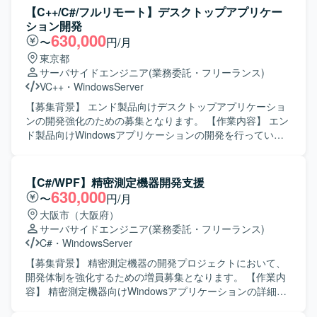
る人物像】 組込開発における基本設計からテストまでを主
【C++/C#/フルリモート】デスクトップアプリケー
体的に担える方を求めています。認証機能など新しい技術
ション開発
要素にも前向きに取り組み、周囲と協調しながら開発を進
630,000
〜
円/月
めていただける方が望ましいです。 【ポジションの魅力】
東京都
入退館やPOSなど実利用シーンに近い組込端末の開発に携
サーバサイドエンジニア
(業務委託・フリーランス)
わることができ、認証技術や組込Linuxに関する知見を深め
VC++
・
WindowsServer
ることができます。基本設計から評価まで幅広い工程に関
わることで、上流から下流まで一貫した経験を積むことが
【募集背景】 エンド製品向けデスクトップアプリケーショ
できます。 【開発環境】 組込Linux環境上でC++を用いた開
ンの開発強化のための募集となります。 【作業内容】 エン
発を行います。認証機能としてカード認証・顔認証などの
ド製品向けWindowsアプリケーションの開発を行っていた
機能を実装・評価していただきます。
だきます。 具体的には、エンド製品の実現可能性調査を行
い、要件定義、外部設計からテストまでの一連の開発工程
を担当していただきます。 【求める人物像】 仕様や要件を
【C#/WPF】精密測定機器開発支援
踏まえて主体的に設計・実装・テストまで推進していただ
630,000
〜
円/月
ける方を求めております。 【ポジションの魅力】 要件定義
大阪市（大阪府）
からテストまで、上流から下流まで一貫して携わることが
サーバサイドエンジニア
(業務委託・フリーランス)
でき、デスクトップアプリケーション開発の経験を幅広く
C#
・
WindowsServer
積むことができます。 【開発環境】 Windows環境でC++お
よびC#を用いたデスクトップアプリケーション開発となり
【募集背景】 精密測定機器の開発プロジェクトにおいて、
ます。WPFを用いた画面開発も行っていただきます。
開発体制を強化するための増員募集となります。 【作業内
容】 精密測定機器向けWindowsアプリケーションの詳細設
計からテスト工程までをご担当いただきます。既存機能の