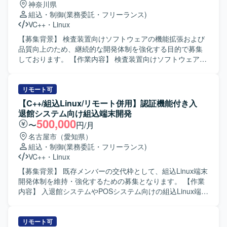
神奈川県
組込・制御
(業務委託・フリーランス)
VC++
・
Linux
【募集背景】 検査装置向けソフトウェアの機能拡張および
品質向上のため、継続的な開発体制を強化する目的で募集
しております。 【作業内容】 検査装置向けソフトウェアの
基本設計から実装、テストまで一連の工程をご担当いただ
きます。組込ソフトウェアとしてデバイスやメモリ、カメ
ラなどハードウェアとの連携や制御を行う機能の開発を進
リモート可
めていただきます。 【求める人物像】 主体的に課題を発見
【C++/組込Linux/リモート併用】認証機能付き入
し行動できる方、周囲と円滑にコミュニケーションを取り
退館システム向け組込端末開発
ながら開発を進められる方を求めております。 【ポジショ
500,000
〜
円/月
ンの魅力】 検査装置という専門性の高い領域で、組込開発
名古屋市（愛知県）
スキルやマルチスレッドプログラミング、画像処理関連の
組込・制御
(業務委託・フリーランス)
技術などを実務を通じて習得・強化していただけます。上
VC++
・
Linux
流工程から一貫して関わることで、ソフトウェア全体の構
造理解も深めていただけます。 【開発環境】 C++および
【募集背景】 既存メンバーの交代枠として、組込Linux端末
Visual Studioを用いた組込ソフトウェア開発環境での作業と
開発体制を維持・強化するための募集となります。 【作業
なります。Linux環境での開発やテスト環境構築、Qtや画像
内容】 入退館システムやPOSシステム向けの組込Linux端末
処理ライブラリなどを利用するケースもございます。
において、カード認証・顔認証などの認証機能を中心とし
た機能開発を担当していただきます。基本設計からテス
ト・評価まで一連の工程を実施していただきます。 【求め
リモート可