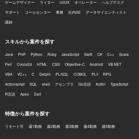
ゲームデザイナー
ライター
UI/UX
オペレーター
ヘルプデスク
サポート
コールセンター
事務
社内SE
データサイエンティスト
講師
スキルから案件を探す
Java
PHP
Python
Ruby
JavaScript
Swift
C#
C++
Scala
Perl
Cocos2d
HTML
CSS
Objective-C
Android
VB.NET
VBA
VC++
C
Delphi
PL/SQL
COBOL
PL/I
RPG
Actionscript
SQL
shell
アセンブラ
Go言語
Kotlin
TypeScript
R言語
Apex
Dart
特徴から案件を探す
リモート可
週1勤務
週2勤務
週3勤務
週4勤務
週5勤務