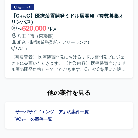
改修や新機能追加における実装およびテストを行っていた
だきます。 【求める人物像】 C#およびWPFを用いた開発
リモート可
経験を活かし、仕様を的確に理解して自走して作業を進め
【C++/C】医療装置開発ミドル層開発（複数募集オ
られる方を求めています。オブジェクト指向を意識した設
リンパス）
計・実装ができ、チーム内でのコミュニケーションを大切
620,000
〜
円/月
にできる方が望ましいです。 【ポジションの魅力】 精密測
八王子市（東京都）
定機器という専門性の高い領域での開発経験を積むことが
組込・制御
(業務委託・フリーランス)
でき、C#やWPFを用いたWindowsアプリケーション開発ス
VC++
キルをさらに深めていただけます。長期的な参画を通じ
て、要件理解からテストまで一連の工程に携わることがで
【募集背景】 医療装置開発におけるミドル層開発プロジェ
きます。 【開発環境】 C#、WPFを用いたWindowsアプリ
クトに参画いただきます。 【作業内容】 医療装置向けミド
ケーション開発環境での作業となります。
ル層の開発に携わっていただきます。C++やCを用いた設計
および実装、結合試験までの一連の開発工程を担当してい
ただきます。作業内容の把握や検討、関係者との調整を行
いながら、開発を実施・推進していただきます。UMLを用
他の案件を見る
いた設計やドキュメント作成にも取り組んでいただきま
す。 【求める人物像】 コミュニケーションスキルが高く、
周囲と連携しながら主体的に作業内容を把握し、検討や調
「サーバサイドエンジニア」の案件一覧
整を行いつつ推進していける方を求めています。オブジェ
クト指向を理解し、設計意図を踏まえて開発を進められる
「VC++」の案件一覧
方が望ましいです。 【ポジションの魅力】 医療装置開発と
いう社会的意義の高いプロジェクトにおいて、ミドル層開
発の上流から試験まで一貫して携わることができます。