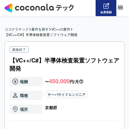
会員登録
>
>
>
ココナラテック
案件を探す
VC++の案件
【VC++/C#】半導体検査装置ソフトウェア開発
募集終了
【VC++/C#】半導体検査装置ソフトウェア
開発
450,000
報酬
〜
円/月
サーバサイドエンジニア
職種
京都府
場所