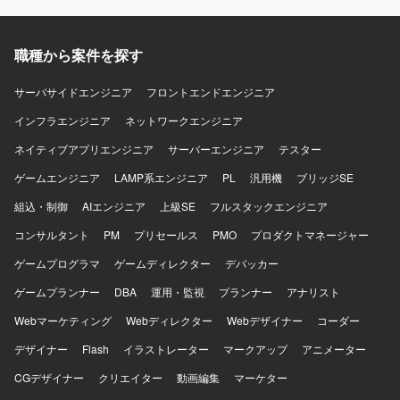
C++による開発経験やUML設計、GoogleTestやAstahなどの
ツール利用経験を活かしながら、長期的にスキルアップで
きる環境です。 【開発環境】 開発環境はWindows、実機環
職種から案件を探す
境はμITRONとなります。主な使用言語はC++およびCで
す。UMLドキュメント作成ツールとしてAstahを利用する場
サーバサイドエンジニア
フロントエンドエンジニア
合があります。
インフラエンジニア
ネットワークエンジニア
ネイティブアプリエンジニア
サーバーエンジニア
テスター
ゲームエンジニア
LAMP系エンジニア
PL
汎用機
ブリッジSE
組込・制御
AIエンジニア
上級SE
フルスタックエンジニア
コンサルタント
PM
プリセールス
PMO
プロダクトマネージャー
ゲームプログラマ
ゲームディレクター
デバッカー
ゲームプランナー
DBA
運用・監視
プランナー
アナリスト
Webマーケティング
Webディレクター
Webデザイナー
コーダー
デザイナー
Flash
イラストレーター
マークアップ
アニメーター
CGデザイナー
クリエイター
動画編集
マーケター