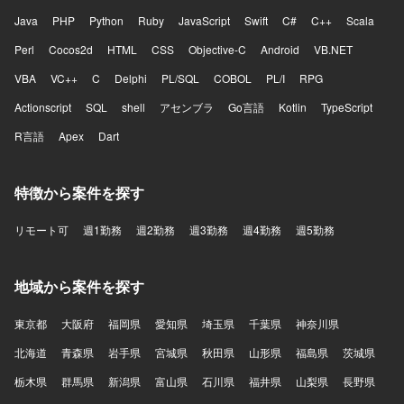
Java
PHP
Python
Ruby
JavaScript
Swift
C#
C++
Scala
Perl
Cocos2d
HTML
CSS
Objective-C
Android
VB.NET
VBA
VC++
C
Delphi
PL/SQL
COBOL
PL/I
RPG
Actionscript
SQL
shell
アセンブラ
Go言語
Kotlin
TypeScript
R言語
Apex
Dart
特徴から案件を探す
リモート可
週1勤務
週2勤務
週3勤務
週4勤務
週5勤務
地域から案件を探す
東京都
大阪府
福岡県
愛知県
埼玉県
千葉県
神奈川県
北海道
青森県
岩手県
宮城県
秋田県
山形県
福島県
茨城県
栃木県
群馬県
新潟県
富山県
石川県
福井県
山梨県
長野県