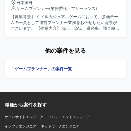
日本国外
ラクゼーションスペースなども備えた開発環境となってお
トとして整理し、分かりやすく説明することが得意な方が
ゲームプランナー
(業務委託・フリーランス)
ります。
望ましいです。 【ポジションの魅力】 大規模小売業の拠点
ネットワークに長期的に関わることで、拠点系LANの設計
【募集背景】 ミドルカジュアルゲームにおいて、参画チー
から構築、運用立ち上げまで一連の工程を経験することが
ムの一員として運営プランナー業務をお任せしたい背景が
できます。既存メンバーのサポートを受けながら、ネット
ございます。 【作業内容】 売上、DAU、継続率、課金率な
ワークエンジニアとしてのスキルをさらに高められる環境
ど各種KPIの分析を行います。また、施策実施後の効果検証
です。 【開発環境】 NEC製L2、L3スイッチを中心とした
および課題の整理・改善提案を行います。分析結果に基づ
ネットワーク機器環境です。
く運営施策や改善案の企画立案を担当します。週次・月次
他の案件を見る
の売上予測および着地見込み資料を作成します。クライア
ント向けレポートおよび提案資料の作成を行います。クラ
イアントとの折衝、要件整理・調整を行い、一連の運営業
「ゲームプランナー」の案件一覧
務を主体的に推進していただきます。 【求める人物像】 ク
ライアントの要望を整理し提案・説明できる方を求めてい
ます。社内外の関係者と円滑にコミュニケーションをとれ
る方を歓迎いたします。能動的に動き、数値を基に課題を
特定し、改善案を立案できる方を求めています。 【ポジシ
ョンの魅力】 ミドルカジュアルゲームの運営において、KPI
職種から案件を探す
分析から施策立案、クライアントへの提案まで一連のプロ
セスに主体的に関わることができます。データドリブンな
運営に携わりながら、運営ディレクターやリードプランナ
サーバサイドエンジニア
フロントエンドエンジニア
ーとしてのキャリア形成にもつなげていただけます。 【開
インフラエンジニア
ネットワークエンジニア
発環境】 ミドルカジュアルゲームの運営プロジェクトにお