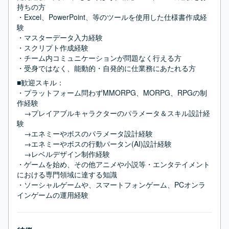
持ちの方

・Excel、PowerPoint、等のツールを使用した仕様書作成経
験

・マスターデータ入力経験

・スクリプト作成経験

・チーム内コミュニケーションが問題なく行える方

・受身ではなく、能動的・自発的に仕業務にあたれる方
■歓迎スキル：
・プラットフォーム問わずMMORPG、MORPG、RPGの制
作経験

　→プレイアブルキャラクターのパラメータ＆スキル設計経
験

　→エネミーやボスのパラメータ設計経験

　→エネミーやボスの行動パータン(AI)設計経験

　→レベルデザイン制作経験 　

・ゲームを始め、その他アニメや小説等・エンタテイメント
における専門領域に達する知識

・ソーシャルゲームや、スマートフォンゲーム、PCオンラ
インゲームの運用経験