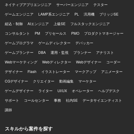
いて、各種KPIデータを活用した分析および資料作成を行う
ネイティブアプリエンジニア
サーバーエンジニア
テスター
環境で業務を進めていただきます。
ゲームエンジニア
LAMP系エンジニア
PL
汎用機
ブリッジSE
組込・制御
AIエンジニア
上級SE
フルスタックエンジニア
コンサルタント
PM
プリセールス
PMO
プロダクトマネージャー
ゲームプログラマ
ゲームディレクター
デバッカー
ゲームプランナー
DBA
運用・監視
プランナー
アナリスト
Webマーケティング
Webディレクター
Webデザイナー
コーダー
デザイナー
Flash
イラストレーター
マークアップ
アニメーター
CGデザイナー
クリエイター
動画編集
マーケター
ゲームデザイナー
ライター
UI/UX
オペレーター
ヘルプデスク
サポート
コールセンター
事務
社内SE
データサイエンティスト
講師
スキルから案件を探す