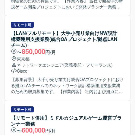
制強化のための募集です。 【作業内容】 当社で開発中の新
規ゲーム開発プロジェクトにおいて開発プランナー業務を
ご担当いただきます。ゲーム企画策定や仕様書作成、クリ
エイターとの連携、ストア対応等を行っていただきます。
小規模なチームでの開発となり、将来的に他セクションや
リモート可
新規タイトルを含めた他プロジェクトへの異動や、マネジ
【LAN/フルリモート】大手小売り業向けNW設計
メントへのミッション変更なども可能です。 【求める人物
構築運用支援業務(統合OAプロジェクト/拠点LAN
像】 インディーゲームやアドベンチャーゲームへの強い興
チーム)
味や知見をお持ちで、主体的に課題を発見し解決しながら
850,000
〜
円/月
業務を推進いただける方を求めています。チームでのもの
東京都
づくりを楽しみ、少数精鋭な環境で職能にこだわらず幅広
ネットワークエンジニア
(業務委託・フリーランス)
い業務に携わることにやりがいを感じていただける方を歓
Cisco
迎いたします。 【ポジションの魅力】 オリジナルIPや有力
IPによる大規模ゲーム開発からインディーゲーム開発ま
【募集背景】 大手小売り業向け統合OAプロジェクトにおけ
で、多様なプロジェクトに企画初期段階から運用・海外展
る拠点LANチームでのネットワーク設計構築運用支援業務
開まで一気通貫で関わることができます。IPの価値最大化
のための増員募集です。 【作業内容】 社内および拠点にお
を目指したものづくりを経験でき、国内最大級の開発体制
けるネットワーク機器を対象に、主にL2、L3スイッチの設
と高度な運用ノウハウを生かした長期的なヒットタイトル
計・構築業務をご担当いただきます。既存メンバーと連携
創出に携わることができます。自律的に価値創出を行うカ
しながら、設定変更作業の準備や各種ドキュメント作成、
リモート可
ルチャーの中で、大きな裁量を持って挑戦できる環境で
移行に向けた調整などを行っていただきます。 【求める人
【リモート併用】ミドルカジュアルゲーム運営プラ
す。 【開発環境】 ゲーム開発に最適な機材を含む環境が整
物像】 チャットやWeb会議ツールを活用しながら主体的に
ンナー業務
備されており、ご希望に応じて必要な機材や勉強会参加、
報連相ができ、関係チームを巻き込んだ調整を粘り強く進
600,000
〜
円/月
R&D等の技術投資が行われます。快適なオフィス環境やリ
められる方を求めています。手順や設計内容をドキュメン