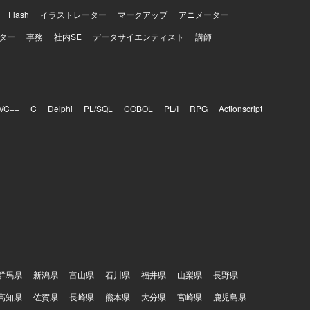
Flash
イラストレーター
マークアップ
アニメーター
ター
事務
社内SE
データサイエンティスト
講師
VC++
C
Delphi
PL/SQL
COBOL
PL/I
RPG
Actionscript
群馬県
新潟県
富山県
石川県
福井県
山梨県
長野県
高知県
佐賀県
長崎県
熊本県
大分県
宮崎県
鹿児島県