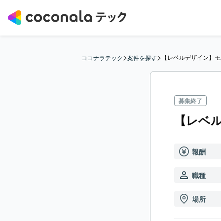
>
>
【レベルデザイン】モ
ココナラテック
案件を探す
募集終了
【レベ
報酬
職種
場所