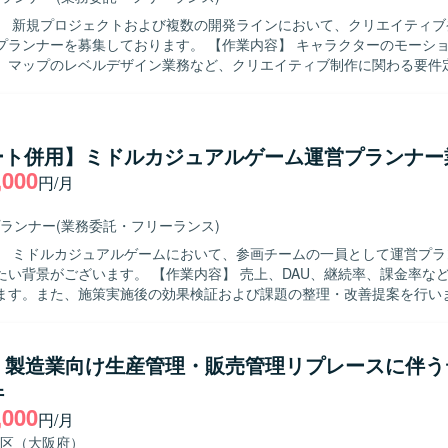
と高度な運用ノウハウを生かした長期的なヒットタイトル創出に携わる
】 新規プロジェクトおよび複数の開発ラインにおいて、クリエイティブ
的に価値創出を行うカルチャーの中で、大きな裁量を持って挑戦できる
募集しております。 【作業内容】 キャラクターのモーション仕様策定
】 ゲーム開発に最適な機材を含む環境が整備されており、ご希望に応じ
、マップのレベルデザイン業務など、クリエイティブ制作に関わる要件
参加、R&D等の技術投資が行われます。快適なオフィス環境やリラクゼ
ご担当いただきます。新規プロジェクトを中心に、超大型IPを活用した
も備えた開発環境となっております。
の3Dゲームに関わっていただく想定です。 【求める人物像】 世界を震撼させ
を作るということに本気で取り組んでくれる方を求めております。ゲー
んでいる方、ベンチャーマインドを持ちながら自走できる方、常により
ート併用】ミドルカジュアルゲーム運営プランナー
できる方、チームワークを重んじる方、新作ゲームが出るたびにプレイ
,000
円/月
ジションです。 【ポジションの魅力】 超大型IPを用いたマルチプラ
ム展開の3Dゲームにおいて、クリエイティブ面からプロジェクトに深く
。複数の開発ラインがあるため、ご自身の強みやご経験に応じて柔軟に
ランナー
(業務委託・フリーランス)
pなどのクリエイティブ系ツールや、Unity
】 ミドルカジュアルゲームにおいて、参画チームの一員として運営プラ
出系の組み込み、タイムライン機能などを使用する環境です。
。 【作業内容】 売上、DAU、継続率、課金率など各種KPIの
ます。また、施策実施後の効果検証および課題の整理・改善提案を行い
く運営施策や改善案の企画立案を担当します。週次・月次の売上予測お
作成します。クライアント向けレポートおよび提案資料の作成を行いま
折衝、要件整理・調整を行い、一連の運営業務を主体的に推進していた
L】製造業向け生産管理・販売管理リプレースに伴う
物像】 クライアントの要望を整理し提案・説明できる方を求めています
件
滑にコミュニケーションをとれる方を歓迎いたします。能動的に動き、
,000
案を立案できる方を求めています。 【ポジションの魅力】 ミドルカジュア
円/月
運営において、KPI分析から施策立案、クライアントへの提案まで一連
区（大阪府）