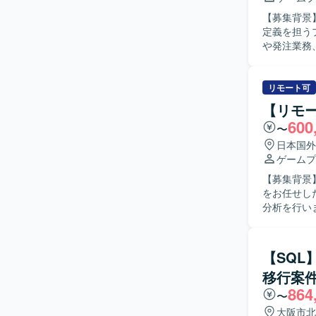
の開発体制
【募集背景
ます。自律
定義を担うプランナーを
【開発環境
や発注業務
材や勉強会
発注業務を
ペースなど
ットフォーム展開
るサービス
リモート可
きでやりこ
【リモ
くりを追求
600
〜
している方にマッチするポ
ットフォー
日本国外
ができます
ゲームプ
討できる環境です。 【開発環境】 MayaやPhotosho
【募集背景
を用いた演
をお任せしたい背景がございます
分析を行い
結果に基づ
込み資料を
アントとの
【SQ
【求める人
移行案
関係者と円
864
課題を特定し、改善
〜
ルゲームの
大阪市北