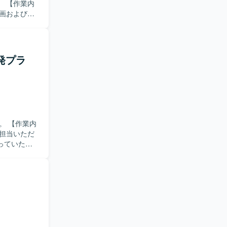
内
画および運
行管理をご
た他プロジ
を意識して
発プラ
し合い、自
個人の成長
行い、個と
P創出、イン
多様なプロ
業内
するための
担当いただ
力の集約に
っていただ
期的に活躍
含めた他プ
機材を手配
に課題を発
る費用や
を楽しみ、
、リラクゼ
ただける方
トンに応じ
意されてい
開まで一気
国内最大級