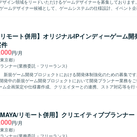
ザイン領域をリードいただけるゲームデザイナーを募集しております。 【作業
ドゲームデザイナー候補として、ゲームシステムの仕様設計、イベント企
デザインやパラメーターデザイン、多職種にまたがる開発業務の制作進
きます。ご希望に応じて、将来的に他セクションや新規タイトルを含め
や、マネジメントへのミッション変更なども可能です。 【求める人物像】 ヒッ
めに何が必要かを徹底的に追求し、IP自体の価値最大化やファン層拡大
ty/リモート併用】オリジナルIPインディーゲーム開
に取り組める方を求めています。チームの枠を越えて主体的に意見を出
案件
創出を行うカルチャーに共感し、新たな挑戦を歓迎しながら事業成長と
,000
速させていきたい方にマッチします。個人としても積極的に情報発信を
円/月
を志向される方を歓迎いたします。 【ポジションの魅力】 グローバル展開
東京都）
模IPゲーム開発を中核に、コンシューマーゲーム開発や新規オリジナルI
ランナー
(業務委託・フリーランス)
ム開発まで、企画初期段階から運用・海外展開まで一気通貫で関われる
 新規ゲーム開発プロジェクトにおける開発体制強化のための募集です。 【作
携わることができます。長期的にトップクラスのヒットタイトルを創出
で開発中の新規ゲーム開発プロジェクトにおいて開発プランナー業務をご
発体制や高度な運用ノウハウがあり、グループ横断での人材配置や技術
ーム企画策定や仕様書作成、クリエイターとの連携、ストア対応等を行
スピードと品質の両立を目指す環境です。大きな裁量を持ちながら、長
規模なチームでの開発となり、将来的に他セクションや新規タイトルを
りにも注力した組織で開発に取り組むことができます。 【開発環境】 クリエイ
の異動や、マネジメントへのミッション変更なども可能です。 【求める人物像】
オリティを高めるため、ご希望に応じて最適なゲーム開発環境に必要な
ゲームやアドベンチャーゲームへの強い興味や知見をお持ちで、主体的
クリエイター一人ひとりへの投資を行っております。勉強会参加にかか
ながら業務を推進いただける方を求めています。チームでのものづくり
の技術投資も含め、開発環境の整備に注力しています。社員食堂やカフェ
ty/MAYA/リモート併用】クリエイティブプランナー
環境で職能にこだわらず幅広い業務に携わることにやりがいを感じてい
ペースなどを備えたオフィス環境に加え、プロジェクトごとのマイルス
,000
円/月
IPや有力IPによる大規模ゲーム開発から
日や、目標達成度に応じた社員旅行などリフレッシュを兼ねた制度も用
ゲーム開発まで、多様なプロジェクトに企画初期段階から運用・海外展
東京都）
ることができます。IPの価値最大化を目指したものづくりを経験でき、
ランナー
(業務委託・フリーランス)