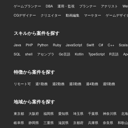
ゲームプランナー
DBA
運用・監視
プランナー
アナリスト
W
CGデザイナー
クリエイター
動画編集
マーケター
ゲームデザイ
スキルから案件を探す
Java
PHP
Python
Ruby
JavaScript
Swift
C#
C++
Scala
SQL
shell
アセンブラ
Go言語
Kotlin
TypeScript
R言語
Ap
特徴から案件を探す
リモート可
週1勤務
週2勤務
週3勤務
週4勤務
週5勤務
地域から案件を探す
東京都
大阪府
福岡県
愛知県
埼玉県
千葉県
神奈川県
北海
岐阜県
静岡県
三重県
滋賀県
京都府
兵庫県
奈良県
和歌山