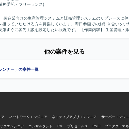
わることができます。データドリブンな運営に携わりながら、運営ディ
(業務委託・フリーランス)
ーとしてのキャリア形成にもつなげていただけます。 【開発環境】 ミドルカジ
ムの運営プロジェクトにおいて、各種KPIデータを活用した分析および
】 製造業向けの生産管理システムと販売管理システムのリプレースに伴
務を進めていただきます。
を担っていただける方を募集しています。即日参画でのお引き合いをい
に客先面談を設定したい状況です。 【作業内容】 生産管理・販売管理シス
レースプロジェクトにおいて、移行設計の作成から移行プログラムの作
実施、本番移行まで一連のデータ移行業務を担当していただきます。SE
移行までを主にご担当いただき、PL枠では上記に加えてお客様との各種
他の案件を見る
す。また、SQLを用いたデータ検証や加工も行っていただきます。 【求める人物
システムのリプレース案件において、データ移行を設計から本番移行まで
をお持ちの方を求めています。移行設計や移行プログラムの作成に主体
ランナー」の案件一覧
方で、関係者との円滑なコミュニケーションを取りながら業務を推進で
。生産管理・販売管理に関する業務知識をお持ちであれば尚可です。 【ポジショ
 基幹システムリプレースにおけるデータ移行を上流の設計から本番移行
きるため、移行領域でのスキルや実績を強化しやすいポジションです。
あり、リハーサルを含めた複数回の移行を経験できるため、移行計画や
す。 【開発環境】 生産管理・販売管理システムのリプレースプ
におけるデータ移行環境で、SQLを用いたデータ抽出・変換・ロードお
ニア
ネットワークエンジニア
ネイティブアプリエンジニア
サーバーエンジニ
ックエンジニア
コンサルタント
PM
プリセールス
PMO
プロダクトマネ