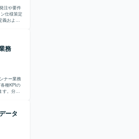
ことができ
発注や要件
環境です。
て必要な機
定義および
ーションス
マルチプラ
ム全般が好
良いモノづ
業務
するように
関わること
参画先を検
ンナー業務
ます。分析
よび着地見
す。クライ
だきます。
データ
。社内外の
数値を基に
のプロセスに