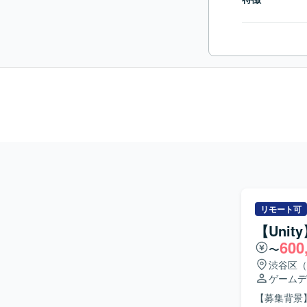
リモート可
【Uni
600
〜
渋谷区（
ゲームデ
【募集背景