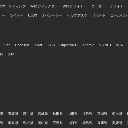
ebマーケティング
Webディレクター
Webデザイナー
コーダー
デザイナー
ナー
ライター
UI/UX
オペレーター
ヘルプデスク
サポート
コールセン
Perl
Cocos2d
HTML
CSS
Objective-C
Android
VB.NET
VBA
ex
Dart
道
青森県
岩手県
宮城県
秋田県
山形県
福島県
茨城県
栃木県
県
鳥取県
島根県
岡山県
広島県
山口県
徳島県
香川県
愛媛県