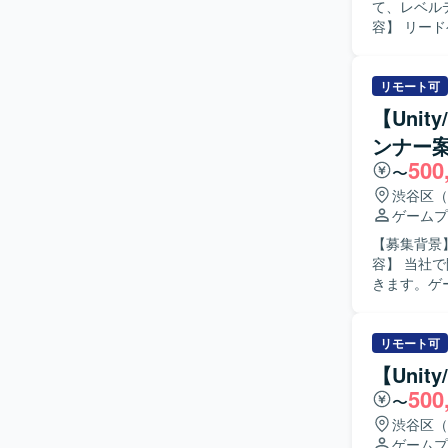
て、レベルデ
容】 リー
用、レベル
担当いただ
ェクトへの異動
リモート可
トさせるた
【Uni
ものづくり
ンナー
律的に価値
500
を相互に加
〜
組織の相乗的な成長
渋谷区（
前提の大規
ゲームプ
ディーゲー
【募集背景】
ジェクトに
容】 当社
大規模な開
きます。ゲ
より、開発
きます。小
できる環境づく
ロジェクトへ
ティブのク
インディー
リモート可
するなど、
見し解決し
R&Dなど
【Uni
少数精鋭な
ーションス
500
〜
を歓迎いたします。 【ポジションの魅力】 オリジナル
た有給奨励
インディー
渋谷区（
ます。
通貫で関わ
ゲームプ