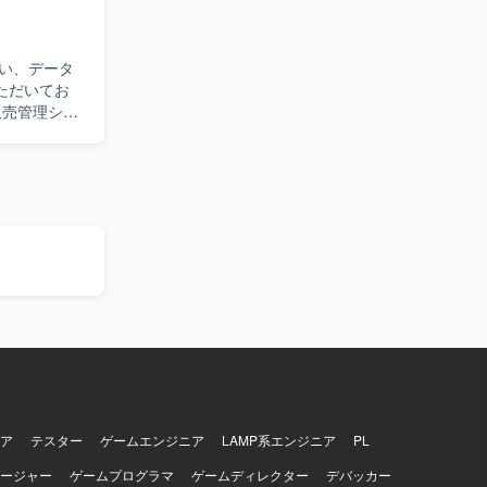
レクターや
資料作成を行
い、データ
ただいてお
成、移行リ
枠では移行
調整も担っ
一通り通さ
的に関わっ
きる方を想
まで一気通
長期のプロ
品質向上の
よび検証を
ア
テスター
ゲームエンジニア
LAMP系エンジニア
PL
ージャー
ゲームプログラマ
ゲームディレクター
デバッカー