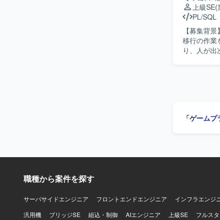
主体的に関
上級SE
リードプランナ
PL/SQL
ュアルゲー
【募集背景
う環境で業
移行の作業
り、人が出次第すぐ
テムのリプ
ハーサルの
設計〜本番
ていただきま
像】 基幹
れたご経験
「ゲームプ
てこられた
定しています
ンの魅力】
貫で担当で
ジェクトで
ノウハウを蓄積しやすい環境で
職種から案件を探す
ロジェクト
行います。
サーバサイドエンジニア
フロントエンドエンジニア
インフラエンジ
汎用機
ブリッジSE
組込・制御
AIエンジニア
上級SE
フルスタ