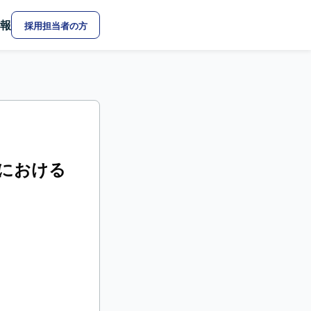
報
採用担当者の方
における