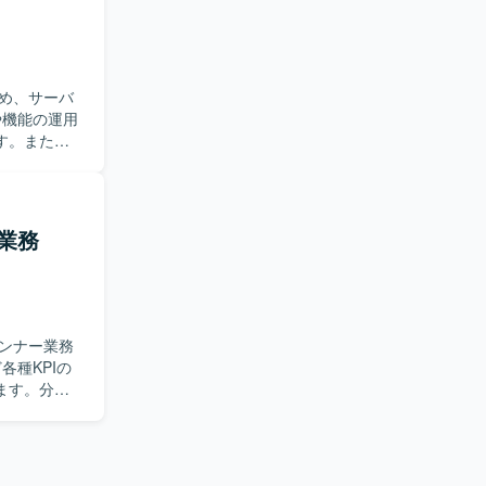
国内最大級
ことができ
環境です。
て必要な機
め、サーバ
ーションス
す。また、
を行いま
所に対する調
ントの開発
管理ツール
業務
物に関する
いただきま
実施、OS・
ス調整およ
ンナー業務
でも、より
身の姿勢に
ます。分析
よび着地見
ら新機能開
す。クライ
クトに感じ
だきます。
。社内外の