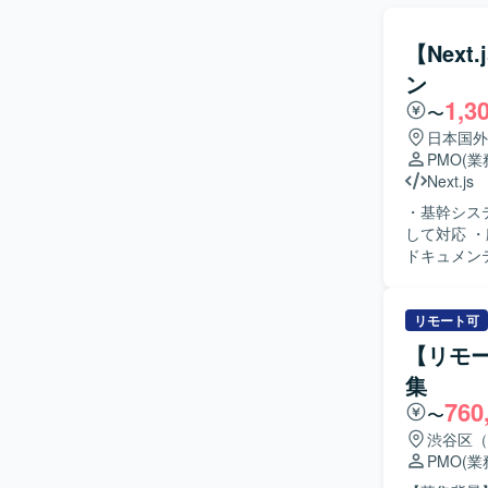
【Nex
ン
1,3
〜
日本国外
PMO
(
Next.js
・基幹シス
して対応 
ドキュメン
クホルダー
コードドリブン
Code、G
リモート可
連携、画面
【リモ
集
760
〜
渋谷区（
PMO
(