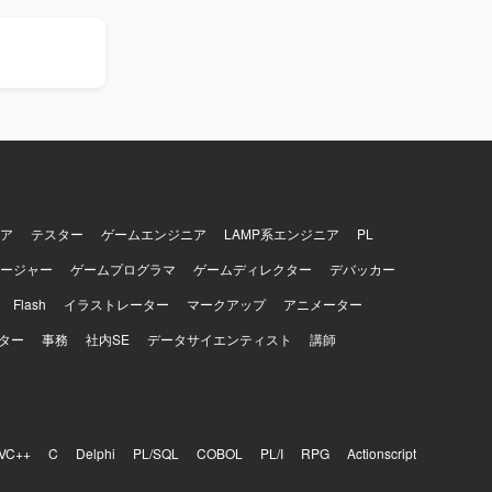
arDBを使
数値を基に
のプロセスに
レクターや
資料作成を行
ア
テスター
ゲームエンジニア
LAMP系エンジニア
PL
ージャー
ゲームプログラマ
ゲームディレクター
デバッカー
Flash
イラストレーター
マークアップ
アニメーター
ター
事務
社内SE
データサイエンティスト
講師
VC++
C
Delphi
PL/SQL
COBOL
PL/I
RPG
Actionscript