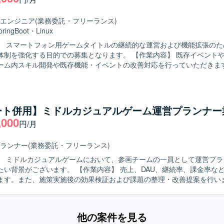
ることができます。IPの価値最大化を目指したものづくりを経験でき、
と高度な運用ノウハウを生かした長期的なヒットタイトル創出に携わる
エンジニア
(業務委託・フリーランス)
的に価値創出を行うカルチャーの中で、大きな裁量を持って挑戦できる
pringBoot
・
Linux
】 ゲーム開発に最適な機材を含む環境が整備されており、ご希望に応じ
】 スマートフォン用ゲームタイトルの継続的な運営および機能拡張のた
参加、R&D等の技術投資が行われます。快適なオフィス環境やリラクゼ
化する目的での募集となります。 【作業内容】 既存イベントや機能の運用
も備えた開発環境となっております。
ーム内スキル開発や既存機能・イベントの改善対応を行っていただきま
要望を受けてゲーム内の各イベントやキャンペーンページ等の改修対応
検出されたバグの調査・修正や、ユーザーからの問い合わせがあった箇
担当していただきます。 非定常業務としては、ゲーム内新機能や新イベ
ただきます。開発環境の改善として、デバッグツールの新機能の開発や
ート併用】ミドルカジュアルゲーム運営プランナー
装および既存機能の改修を行います。さらに、ゲーム内イベントや販売
,000
円/月
ツールの作成や、新規開発におけるデータ投入ツールの作成も担当して
ラの保守・運用管理として、セキュリティ脆弱性への対応および対策の
アの定期アップデートおよびパッチ適用、サーバー負荷に応じたリソー
ランナー
(業務委託・フリーランス)
行っていただきます。 【求める人物像】 コミュニケーションを取りな
】 ミドルカジュアルゲームにおいて、参画チームの一員として運営プラ
思考でのものづくりができる方を求めています。既存の枠組みを壊して
。 【作業内容】 売上、DAU、継続率、課金率など各種KPIの
っていく気概がある方を歓迎いたします。推進力や積極性があり、受け
ます。また、施策実施後の効果検証および課題の整理・改善提案を行い
工数と効果のバランスを取れる方にマッチするポジションです。 【ポジションの
く運営施策や改善案の企画立案を担当します。週次・月次の売上予測お
営中のスマートフォン用ゲームタイトルに深く関わりながら、機能改善か
作成します。クライアント向けレポートおよび提案資料の作成を行いま
ラ運用まで幅広い領域を担当できる環境です。ユーザーの反応をダイレ
折衝、要件整理・調整を行い、一連の運営業務を主体的に推進していた
部門とも連携してサービスの価値向上に貢献していただけます。 【開発環境】 言
他の案件を見る
物像】 クライアントの要望を整理し提案・説明できる方を求めています