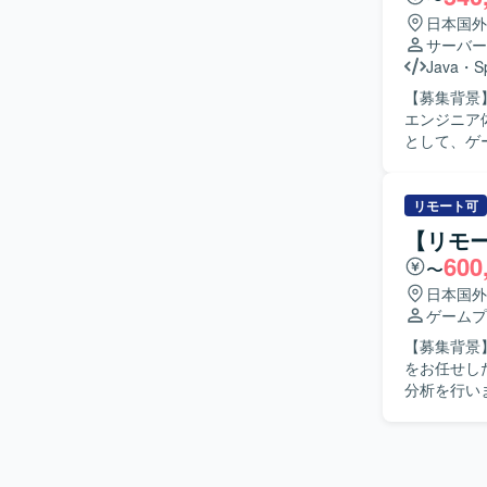
通貫で関わ
日本国外
の開発体制
サーバー
ます。自律
Java
・
S
【開発環境
【募集背景
材や勉強会
エンジニア体制を強
ペースなど
として、ゲ
企画部門の
す。QAで
査・修正も
リモート可
を行ってい
【リモ
の新機能実
600
〜
データ集計
す。インフ
日本国外
ミドルウェ
ゲームプ
びインスタンス最適化も
【募集背景
がらユーザ
をお任せしたい背景がございます
良い形に持
分析を行い
ならない方、
結果に基づ
魅力】 運
込み資料を
発、インフ
アントとの
ながら、企画
【求める人