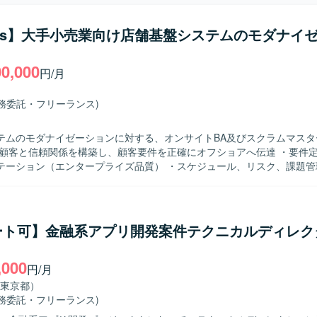
t.js】大手小売業向け店舗基盤システムのモダナイ
00,000
円/月
業務委託・フリーランス)
テムのモダナイゼーションに対する、オンサイトBA及びスクラムマスタ
・顧客と信頼関係を構築し、顧客要件を正確にオフショアへ伝達 ・要件
テーション（エンタープライズ品質） ・スケジュール、リスク、課題管
とのコミュニケーション ・オンサイト/オフショア連携・調整 ・スペッ
開発支援 ・フロントエンド理解（React/Next.js） ・生成AI活用経験（
itHub Copilot） ・エンドツーエンド（E2E）テスト（業務フロー、バッ
間連携、入力チェック、相関チェック） ・UAT計画・顧客支援
ート可】金融系アプリ開発案件テクニカルディレク
,000
円/月
東京都）
業務委託・フリーランス)