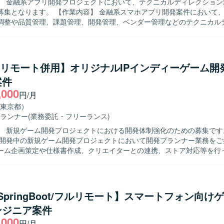
】 金融系アプリ開発プロジェクトにおいて、テクニカルディレクション
内容】 金融系スマホアプリ開発案件において、クライアン
調整や品質管理、課題管理、開発管理、ベンダー管理などのテクニカル
ご担当いただきます。開発標準に則ったプロジェクト進行や、リリース
行っていただきます。 【求める人物像】 ステークホルダーと円滑にコ
ションを取りながら、複数の関係者を巻き込みプロジェクトを推進でき
スマホアプリ開発の工程やリリースフローへの理解があり、課題発見か
ty/リモート併用】オリジナルIPインディーゲーム開
す。 【ポジションの魅力】 金融系という高い品質が求められる
案件
マホアプリ開発プロジェクトの上流工程から関わることができます。テ
,000
として、仕様調整からベンダーコントロールまで一貫して携わることで
円/月
ル両面の経験を積むことができます。 【開発環境】 金融系スマホアプリ開
東京都）
クトにおける開発標準やドキュメント整備が行われている環境となりま
ランナー
(業務委託・フリーランス)
 新規ゲーム開発プロジェクトにおける開発体制強化のための募集です。 【作
で開発中の新規ゲーム開発プロジェクトにおいて開発プランナー業務をご
ーム企画策定や仕様書作成、クリエイターとの連携、ストア対応等を行
規模なチームでの開発となり、将来的に他セクションや新規タイトルを
の異動や、マネジメントへのミッション変更なども可能です。 【求める人物像】
ゲームやアドベンチャーゲームへの強い興味や知見をお持ちで、主体的
ながら業務を推進いただける方を求めています。チームでのものづくり
a/SpringBoot/フルリモート】スマートフォン向け
環境で職能にこだわらず幅広い業務に携わることにやりがいを感じてい
ンジニア案件
IPや有力IPによる大規模ゲーム開発から
,000
ゲーム開発まで、多様なプロジェクトに企画初期段階から運用・海外展
円/月