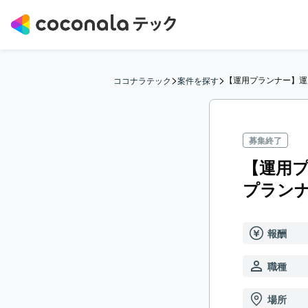
>
>
【運用プランナー】運
ココナラテック
案件を探す
募集終了
【運用
プラン
報酬
職種
場所