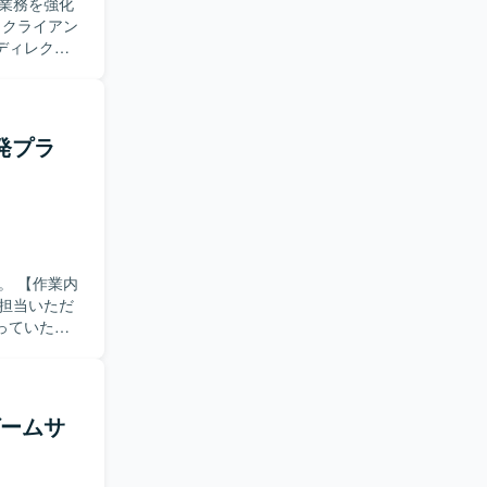
業務を強化
ディレクシ
までの各工
る方を求め
ら解決まで
発プラ
クニカルデ
、マネジメ
す。
業内
担当いただ
っていただ
含めた他プ
に課題を発
を楽しみ、
ゲームサ
ただける方
開まで一気