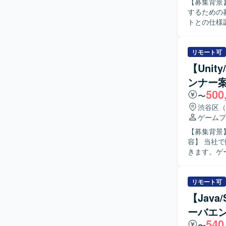
【募集背景
するための募集となります。 【作業
トとの仕様
ョン業務を
程における調整・管理を
ミュニケー
リモート可
ています。
【Uni
主体的に動ける方が望ましいで
ンナー
領域で、ス
500
ィレクター
〜
ントおよびテクニカ
渋谷区（
発プロジェ
ゲームプ
【募集背景】
容】 当社
きます。ゲ
きます。小
ロジェクトへ
インディー
リモート可
見し解決し
【Jav
少数精鋭な
ーバエ
を歓迎いたします。 【ポジションの魅力】 オリジナル
540
インディー
〜