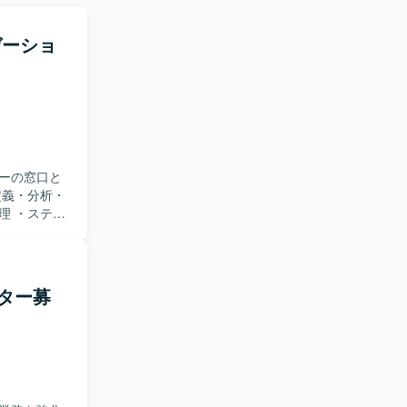
ゼーショ
ーの窓口と
定義・分析・
理 ・ステー
クドリブン/
Claude
クエンドとの
ター募