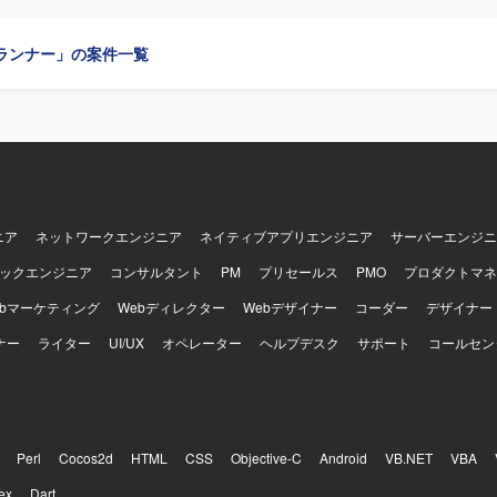
、フレームワークはSpring Boot 3を利用しております。データベースはPol
滑にコミュニケーションをとれる方を歓迎いたします。能動的に動き、
ョン管理にはGitLab、監視にはZabbixを利用しております。
案を立案できる方を求めています。 【ポジションの魅力】 ミドルカジュア
ランナー」の案件一覧
運営において、KPI分析から施策立案、クライアントへの提案まで一連
わることができます。データドリブンな運営に携わりながら、運営ディ
ーとしてのキャリア形成にもつなげていただけます。 【開発環境】 ミドルカジ
ムの運営プロジェクトにおいて、各種KPIデータを活用した分析および
務を進めていただきます。
ニア
ネットワークエンジニア
ネイティブアプリエンジニア
サーバーエンジニ
ックエンジニア
コンサルタント
PM
プリセールス
PMO
プロダクトマネ
ebマーケティング
Webディレクター
Webデザイナー
コーダー
デザイナー
ナー
ライター
UI/UX
オペレーター
ヘルプデスク
サポート
コールセン
Perl
Cocos2d
HTML
CSS
Objective-C
Android
VB.NET
VBA
ex
Dart