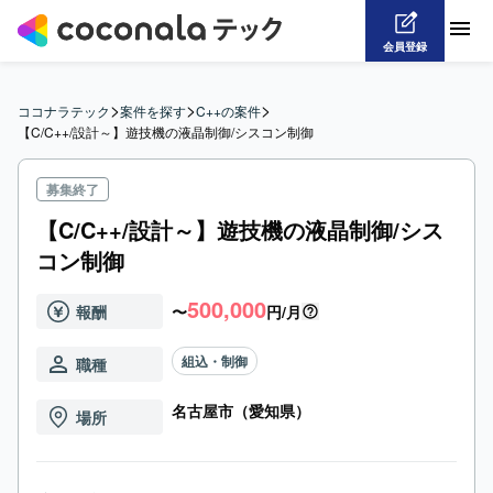
会員登録
>
>
>
ココナラテック
案件を探す
C++の案件
【C/C++/設計～】遊技機の液晶制御/シスコン制御
募集終了
【C/C++/設計～】遊技機の液晶制御/シス
コン制御
500,000
報酬
〜
円/月
組込・制御
職種
名古屋市（愛知県）
場所