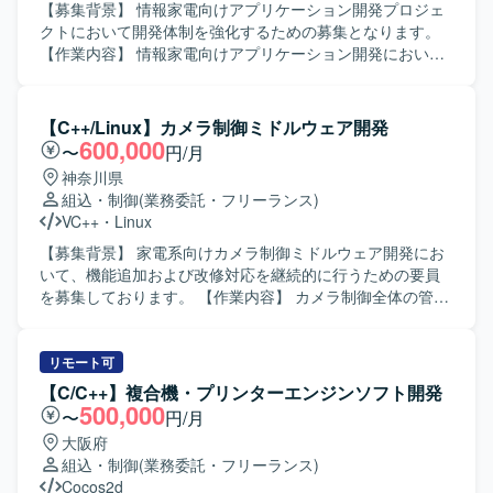
【募集背景】 情報家電向けアプリケーション開発プロジェ
クトにおいて開発体制を強化するための募集となります。
【作業内容】 情報家電向けアプリケーション開発におい
て、詳細設計から開発、単体・結合・総合テストまで一連
の工程をご担当いただきます。発生したバグの解析および
修正も行っていただきます。 【求める人物像】 コミュニケ
【C++/Linux】カメラ制御ミドルウェア開発
ーションを取りながら協調して作業を進められる方を求め
600,000
〜
円/月
ております。自ら課題を見つけ主体的に行動しながら品質
神奈川県
向上に取り組んでいただける方が望ましいです。 【ポジシ
組込・制御
(業務委託・フリーランス)
ョンの魅力】 情報家電向けのプロダクト開発に携わること
VC++
・
Linux
で、ユーザーに近い領域での開発経験を積むことができま
す。C/C++を用いた開発スキルに加え、リアルタイム通信や
【募集背景】 家電系向けカメラ制御ミドルウェア開発にお
Audio処理などの知識を身に付ける機会があります。 【開発
いて、機能追加および改修対応を継続的に行うための要員
環境】 C/C++、Visual Studio、GitHub（Git）などを用いた
を募集しております。 【作業内容】 カメラ制御全体の管
開発環境となります。
理、動画および静止画シーケンス制御、画像データフロー
の制御を行っていただきます。各機能（イメージャー、レ
ンズ制御、露出制御、認識など）と密に連携し、1フレーム
リモート可
の画像データを整えていくための信号整理をマイクロ秒単
【C/C++】複合機・プリンターエンジンソフト開発
位で実施いたします。完全な新規開発ではなく、既存のベ
500,000
〜
円/月
ースソフトに対して機能追加や修正を行っていただきま
大阪府
す。基本設計、詳細設計、プログラミング、結合テスト、
組込・制御
(業務委託・フリーランス)
総合テストまで一貫してご対応いただきます。 【求める人
Cocos2d