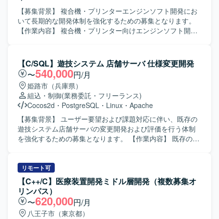
物像】 能動的に作業を進めることができ、長期的に継続し
て取り組んでいただける方を求めております。日本語で技
【募集背景】 複合機・プリンターエンジンソフト開発にお
術的なコミュニケーションが円滑に行え、仕様書を正確に
いて長期的な開発体制を強化するための募集となります。
理解できる方を歓迎いたします。 【ポジションの魅力】 カ
【作業内容】 複合機・プリンター向けエンジンソフト開発
メラ制御におけるコアとなるミドルウェア開発に携わるこ
において、設計から開発、テストまで一連の工程をご担当
とができ、イメージャーやレンズ制御など複数の機能と連
いただきます。C/C++を用いて下回りの制御を中心としたソ
携しながら高精度な画像処理制御を経験することができま
フトウェア開発を行い、実機を操作しながら動作確認およ
【C/SQL】遊技システム 店舗サーバ 仕様変更開発
す。長期的なプロジェクトの中で、組込C++開発スキルやリ
び検証を実施していただきます。 【求める人物像】 一人称
540,000
〜
円/月
アルタイム制御に関する知見を深めていただけます。 【開
で設計から実装、テストまで対応可能な技術力をお持ちの
姫路市（兵庫県）
発環境】 OSはLinux環境となり、組込C++を用いたカメラ
方を求めております。協調性があり、関係者と円滑にコミ
組込・制御
(業務委託・フリーランス)
制御ミドルウェアの開発を行います。
ュニケーションを取りながら開発を進めていただける方を
Cocos2d
・
PostgreSQL
・
Linux
・
Apache
歓迎いたします。 【ポジションの魅力】 複合機およびプリ
ンターといったエンジンソフトの開発に携わることで、下
【募集背景】 ユーザー要望および課題対応に伴い、既存の
回りの組込制御技術を深く習得することができます。東芝
遊技システム店舗サーバの変更開発および評価を行う体制
製CPUやSTマイクロ製CPUでの開発経験を積むことがで
を強化するための募集となります。 【作業内容】 既存の遊
き、組込開発エンジニアとしての専門性を高められる環境
技システム店舗サーバに対して、ユーザー要望や課題対応
です。 【開発環境】 C/C++を用いた複合機・プリンター向
に基づく仕様変更開発および評価を行います。設計、開
けエンジンソフトウェア開発環境となります。東芝製CPU
発、テストといった一連の工程に携わっていただきます。
リモート可
およびSTマイクロ製CPU上での組込開発を実施いたしま
【求める人物像】 既存システムの仕様を理解しながら着実
【C++/C】医療装置開発ミドル層開発（複数募集オ
す。
に開発と評価を進めていただける方を求めています。関連
リンパス）
メンバーとコミュニケーションを取りながら、設計からテ
620,000
〜
円/月
ストまで責任を持って対応いただける方が望ましいです。
八王子市（東京都）
【ポジションの魅力】 店舗サーバを中心とした遊技システ