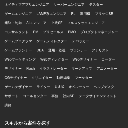
ネイティブアプリエンジニア
サーバーエンジニア
テスター
ゲームエンジニア
LAMP系エンジニア
PL
汎用機
ブリッジSE
組込・制御
AIエンジニア
上級SE
フルスタックエンジニア
コンサルタント
PM
プリセールス
PMO
プロダクトマネージャー
ゲームプログラマ
ゲームディレクター
デバッカー
ゲームプランナー
DBA
運用・監視
プランナー
アナリスト
Webマーケティング
Webディレクター
Webデザイナー
コーダー
デザイナー
Flash
イラストレーター
マークアップ
アニメーター
CGデザイナー
クリエイター
動画編集
マーケター
ゲームデザイナー
ライター
UI/UX
オペレーター
ヘルプデスク
サポート
コールセンター
事務
社内SE
データサイエンティスト
講師
スキルから案件を探す