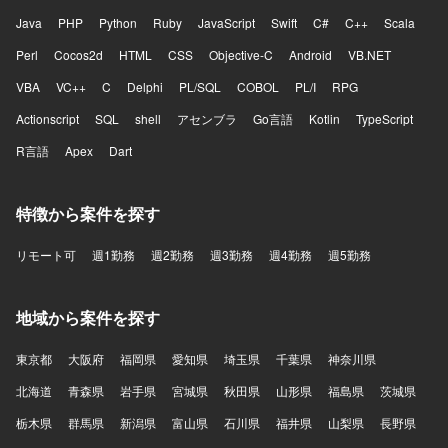
Java
PHP
Python
Ruby
JavaScript
Swift
C#
C++
Scala
Perl
Cocos2d
HTML
CSS
Objective-C
Android
VB.NET
VBA
VC++
C
Delphi
PL/SQL
COBOL
PL/I
RPG
Actionscript
SQL
shell
アセンブラ
Go言語
Kotlin
TypeScript
R言語
Apex
Dart
特徴から案件を探す
リモート可
週1勤務
週2勤務
週3勤務
週4勤務
週5勤務
地域から案件を探す
東京都
大阪府
福岡県
愛知県
埼玉県
千葉県
神奈川県
北海道
青森県
岩手県
宮城県
秋田県
山形県
福島県
茨城県
栃木県
群馬県
新潟県
富山県
石川県
福井県
山梨県
長野県