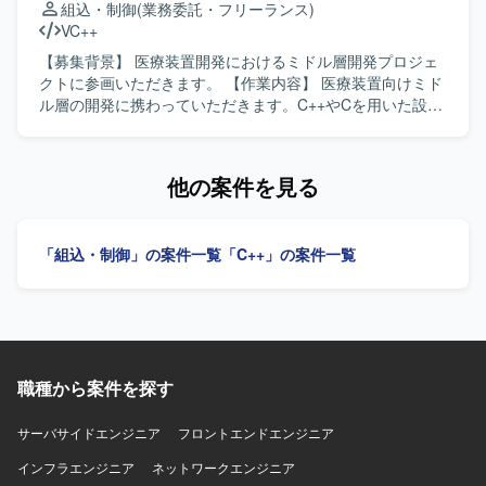
組込・制御
(業務委託・フリーランス)
ムに携わることで、既存システムの改善や機能追加を通じ
VC++
てユーザー要望や現場課題の解決に貢献していただけま
す。設計からテストまで幅広い工程を担当することで、上
【募集背景】 医療装置開発におけるミドル層開発プロジェ
流設計やリーダー経験のある方はこれまでのスキルを活か
クトに参画いただきます。 【作業内容】 医療装置向けミド
しつつ、さらなる経験を積んでいただけます。 【開発環
ル層の開発に携わっていただきます。C++やCを用いた設計
境】 開発言語はC言語を用いて行います。Linux環境上でミ
および実装、結合試験までの一連の開発工程を担当してい
ドルウェア（Tomcat、Apache等）やDB（PostgreSQL）を
ただきます。作業内容の把握や検討、関係者との調整を行
利用したシステムの変更開発および評価に携わっていただ
いながら、開発を実施・推進していただきます。UMLを用
他の案件を見る
きます。
いた設計やドキュメント作成にも取り組んでいただきま
す。 【求める人物像】 コミュニケーションスキルが高く、
周囲と連携しながら主体的に作業内容を把握し、検討や調
「組込・制御」の案件一覧
「C++」の案件一覧
整を行いつつ推進していける方を求めています。オブジェ
クト指向を理解し、設計意図を踏まえて開発を進められる
方が望ましいです。 【ポジションの魅力】 医療装置開発と
いう社会的意義の高いプロジェクトにおいて、ミドル層開
発の上流から試験まで一貫して携わることができます。
C++による開発経験やUML設計、GoogleTestやAstahなどの
職種から案件を探す
ツール利用経験を活かしながら、長期的にスキルアップで
きる環境です。 【開発環境】 開発環境はWindows、実機環
境はμITRONとなります。主な使用言語はC++およびCで
サーバサイドエンジニア
フロントエンドエンジニア
す。UMLドキュメント作成ツールとしてAstahを利用する場
インフラエンジニア
ネットワークエンジニア
合があります。