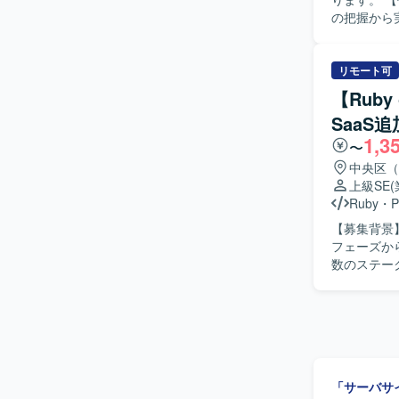
の把握から
ョンを取りなが
業務を進め
おります。
リモート可
いただける方が望ましいです。 【
【Rub
業務知識と
SaaS
ム全体の構造理
1,3
を用いたア
〜
す。
中央区（
上級SE
Ruby
・
P
【募集背景
フェーズか
数のステー
きます。 【作業内容】 設計課題ドキュメントの作成・管理（課題の整理・起票、関係者との解
消推進）を
理を行ってい
応じた技術
ジュール調
た品質担保
「サーバサ
っていただきます。 【求める人物像】 曖昧な課題を