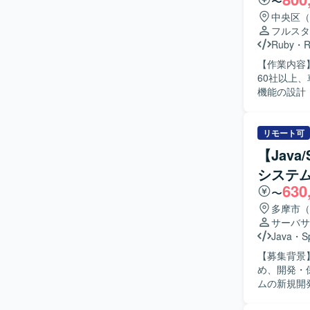
〜
中央区（
フルスタ
Ruby
・
R
【作業内容
60社以上、
機能の設計・
を行います
す。 PMI（事
: Ruby 3.2 
リモート可
ザインツール：
【Jav
理 : Git/
システ
す。
630
〜
多摩市（
サーバサ
Java
・
S
【募集背景
め、開発・保守体制を
ムの新規開
対応として