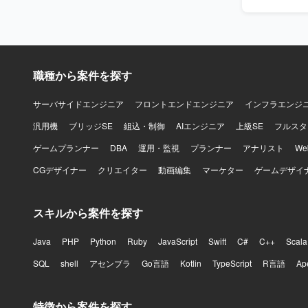
れる方を求
クトの価値
関係者を尊
くキャッチ
決までの道筋を示せる
職種から案件を探す
機能および
きるポジシ
ト推進を主導
サーバサイドエンジニア
フロントエンドエンジニア
インフラエンジ
PoCなど
汎用機
ブリッジSE
組込・制御
AIエンジニア
上級SE
フルスタ
【開発環境】 バ
Docker、
ゲームプランナー
DBA
運用・監視
プランナー
アナリスト
W
Redux、s
CGデザイナー
クリエイター
動画編集
マーケター
ゲームデザイ
AWS（EC2、R
ど）、Ansi
Slack、J
スキルから案件を探す
Java
PHP
Python
Ruby
JavaScript
Swift
C#
C++
Scala
SQL
shell
アセンブラ
Go言語
Kotlin
TypeScript
R言語
Ap
特徴から案件を探す