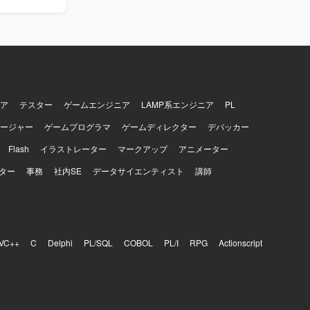
もプロジェ
し、多数の
ックを素早
発見し、解
ることがで
プロジェク
用した開発・
ア
テスター
ゲームエンジニア
LAMP系エンジニア
PL
きます。
ージャー
ゲームプログラマ
ゲームディレクター
デバッカー
Redis、
act、
Flash
イラストレーター
マークアップ
アニメーター
インフラは
nstalkな
ター
事務
社内SE
データサイエンティスト
講師
、GitHub、
VC++
C
Delphi
PL/SQL
COBOL
PL/I
RPG
Actionscript