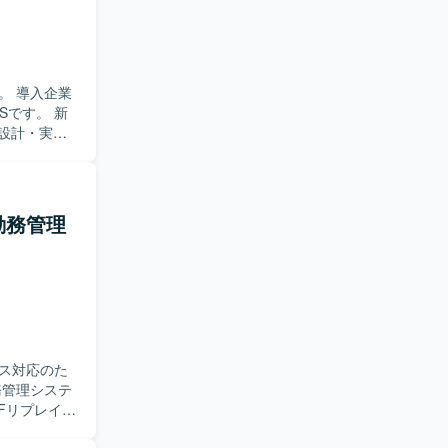
。 導入企業
Sです。 新
の設計・実装
備を行いま
GraphQL) デ
 バージョン管
・勤務管理
を利用していま
ス対応のた
Fリプレイス
す。要件や