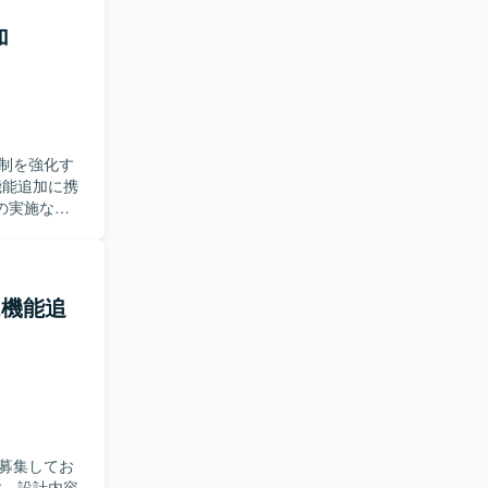
っていただ
加
動ける方、ド
シ
アプリケーシ
貫で関われ
ど、レガシー
制を強化す
Sを利用す
の実施など
や仕様の確
変化にも柔
ム機能追
ら下流まで
要件把握か
を利用いたし
募集してお