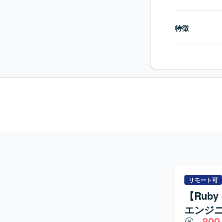
特徴
リモート可
【Ruby
エンジ
800