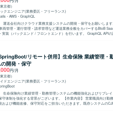
円/月
東京都）
ックエンジニア
(業務委託・フリーランス)
ails
・
AWS
・
GraphQL
】 運送会社向けクラウド業務支援システムの開発・保守をお願いします
車両管理・運行管理・請求管理など運送業務全般をカバーするBtoB Saa
実装（バックエンド / フロントエンド）を行います。 GraphQL API
。 既存機能の改善・バグ修正を行います。 コードレビュー、テスト整
業譲渡後の統合）に伴うシステム改善を行います。 【開発環境】 フレームワーク
/ Rails 7.1 フロントエンド : React 18 / TypeScript 5.1 / Apollo Client (
Figma など データベース : Amazon RDS インフラ : AWS (ECS)
a/SpringBoot/リモート併用】生命保険 業績管理
GitHub コミュニケーション/タスク管理 : Slack, Google Meet, Notion 
ムの開発・保守
,000
円/月
東京都）
イドエンジニア
(業務委託・フリーランス)
pringBoot
】 生命保険向け業績管理・勤務管理システムの機能強化およびリプレイ
強化する背景がございます。 【作業内容】 営業職員向け勤務管理システ
発および機能改修、保守対応をご担当いただきます。既存システムのCJ
、設計・開発・テスト・リリースまで一連の工程に携わっていただきま