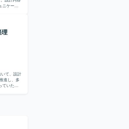
ュニケーシ
方を求めて
業を進めて
経理
り、システ
となる環境で
おいて、設計
推進し、多
っていただ
よび進捗管
装や、必要に
仕様・スケ
ューを通じ
アップも行