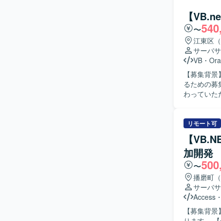
基本設計な
きます。 【求める人物像】 長期的な参画を前提に、主体的に課題発見・改善提案ができる方を
【VB.
求めており
540
〜
キュメントや
ョンの魅力
江東区（
ョン開発ス
サーバサ
るため、要
VB
・
Ora
からモダン環境への移行
【募集背景
心としたW
るための募集となります。 【作業内容】
る可能性が
わっていた
を担当して
認を行っていただきます。 【求める人物
のコミュニ
リモート可
軟に対応し、
【VB.
ンの魅力】
加開発
一連の工程
500
ら実装・試験まで一貫
〜
Forms）
播磨町（
ます。
サーバサ
Access
【募集背景
ります。 【作業内容】 既存システムへの機能追加や改修作業をご担当いただきます。設計内容