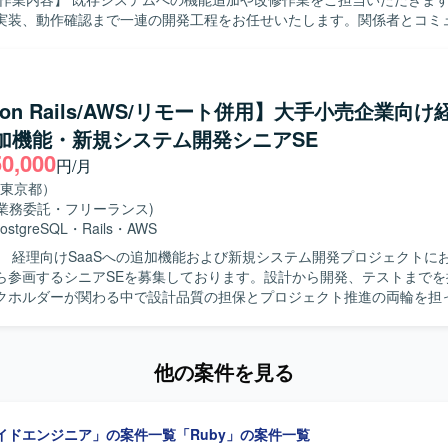
実装、動作確認まで一連の開発工程をお任せいたします。関係者とコミ
ら、仕様調整や不具合修正にも対応いただきます。 【求める人物像】 自立して
られ、周囲と円滑にコミュニケーションを取りながら開発を進められる
状況に応じて柔軟に対応し、既存システムの理解を深めながら着実に作
ポジションの魅力】 既存システムの機能追加・改修を通じて
y on Rails/AWS/リモート併用】大手小売企業向け
開発スキルの双方を高めていただけます。長期的な参画が想定されてお
追加機能・新規システム開発シニアSE
解を深めながら継続的に開発に携わることができます。 【開発環境】 VB.NET
50,000
プリケーション開発および SQL を用いたデータベース連携開発が中心
円/月
東京都）
(業務委託・フリーランス)
ostgreSQL
・
Rails
・
AWS
】 経理向けSaaSへの追加機能および新規システム開発プロジェクトに
ら参画するシニアSEを募集しております。設計から開発、テストまでを
クホルダーが関わる中で設計品質の担保とプロジェクト推進の両輪を担
主担当として実施いただきます。設計からテストにかけてのWBS策定お
ただきます。Ruby on Railsを用いた汎用的で保守性の高い設計・実
他の案件を見る
検証・PoCを実施していただきます。プロダクトチームや関係各社との
整を行っていただきます。提案・報告資料の作成や、設計・コードレビ
もお任せいたします。既存の要件定義成果物や引き継ぎ資料のキャッチ
イドエンジニア」の案件一覧
「Ruby」の案件一覧
自ら整理し、たたき台を作って前に進めら