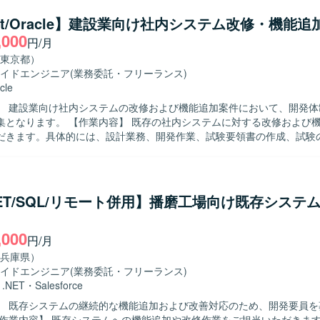
どの上流工程にも関与いただき、関連システムとの連携や仕様調整を行
net/Oracle】建設業向け社内システム改修・機能追
ます。5名以上のチーム開発体制の中で、周囲と連携しながら自律的に
,000
円/月
コミュニケーションを通じて品質向上に取り組める方が望ましいです。 【ポジ
】 生命保険業界向けのコアシステムに携わることで、業務知識とWeb
東京都）
キルの双方を高めていただけます。上流工程から開発・保守まで一気通
イドエンジニア
(業務委託・フリーランス)
件定義スキルや設計力を伸ばしやすい環境です。CJFリプレイス対応な
cle
経験も積むことができます。 【開発環境】 JavaおよびSpringBootを中
】 建設業向け社内システムの改修および機能追加案件において、開発体
ebアプリケーション開発環境となっております。クラウド技術としてAW
 既存の社内システムに対する改修および機能追加に携
あり、要件定義や基本設計など上流工程にも関わる機会がございます。
だきます。具体的には、設計業務、開発作業、試験要領書の作成、試験
いただきます。また、必要に応じて顧客との打ち合わせに同席し、要件
像】 担当する業務範囲を主体的に遂行でき、関係者と
ケーションを取りながら進行できる方を求めております。仕様や要件の
責任感を持って品質確保に取り組んでいただける方が望ましいです。 【ポジショ
NET/SQL/リモート併用】播磨工場向け既存システ
 既存システムの改修・機能追加を通じて、業務理解を深めながら上流か
に関わることができます。顧客との打ち合わせに同席する機会もあり、
,000
した経験を積むことができます。 【開発環境】 VB.net（Windows
円/月
およびOracleを用いた環境での開発となります。バージョン管理にはGit
兵庫県）
イドエンジニア
(業務委託・フリーランス)
・
.NET
・
Salesforce
】 既存システムの継続的な機能追加および改善対応のため、開発要員を