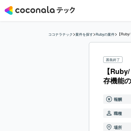
>
>
>
【Rub
ココナラテック
案件を探す
Rubyの案件
募集終了
【Rub
存機能
報酬
職種
場所