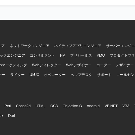
めております。実装だけでなく、ドキュメントや資料作成、関係者調整
と捉えられる方を歓迎いたします。顧客およびチーム双方と丁寧に連携
重しながら進められる方を想定しております。ドメイン知識や業務ロジ
アップし、設計に落とし込める方、品質課題やボトルネックを自発的に
方にご活躍いただけます。 【ポジションの魅力】 経理向けSaaSの追加
新規システム開発において、設計フェーズからテストまで一貫して関わ
ョンです。多数のステークホルダーと連携しながら、設計品質の担保と
する経験を積むことができます。Ruby on RailsやAWS、生成AIを活
ニア
ネットワークエンジニア
ネイティブアプリエンジニア
サーバーエンジニ
、モダンな技術スタックを活かした上流工程中心の業務に携わることがで
ックエンジニア
コンサルタント
PM
プリセールス
PMO
プロダクトマネ
ックエンドはGo、Ruby on Rails、Unicorn、Nginx、PostgreSQL、
Elasticsearchなどを利用しております。フロントエンドはTypeScript、Re
ebマーケティング
Webディレクター
Webデザイナー
コーダー
デザイナー
tyled-components、Storybook、Webpackなどを利用しております。
ナー
DS、ElastiCache、S3、ElasticsearchService、Lambda、ElasticBea
ライター
UI/UX
オペレーター
ヘルプデスク
サポート
コールセン
ble、Datadog、CircleCI、Engine Yardなどを利用しております。その他
IRA、Notionなどのツールを利用しております。
Perl
Cocos2d
HTML
CSS
Objective-C
Android
VB.NET
VBA
ex
Dart