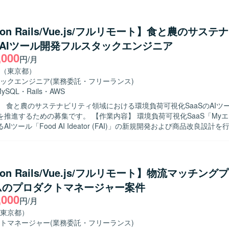
ットサービスの顧客価値向上を目的とした開発や、社内基幹業務システ
ための開発など、多岐にわたる開発案件に携わっていただきます。 5年
トのため、既存の開発基盤や組織風土をキャッチアップいただきつつ、
 on Rails/Vue.js/フルリモート】食と農のサス
していただきます。 フルサイクル型のプロダクト開発現場として、数人
S AIツール開発フルスタックエンジニア
における要件定義〜設計〜実装〜テストまでの各工程を、計画策定から
,000
きます。 また、アーキテクチャ選定やパフォーマンス改善などの技術的
円/月
根拠を持って意思決定し、若手メンバーの多いチームを率いていただきます
（東京都）
】 プロダクトや事業内容への理解を深めながら、安定的かつ長期的に参
ックエンジニア
(業務委託・フリーランス)
ております。複数のエンジニア、PdM、デザイナーと密に協働しながら
MySQL
・
Rails
・
AWS
め、コラボレーションとコミュニケーションを大切にし、自発的に周囲
】 食と農のサステナビリティ領域における環境負荷可視化SaaSのAIツ
決に取り組める方にマッチいたします。 明確なアーキテクチャが存在し
募集です。 【作業内容】 環境負荷可視化SaaS「Myエコものさ
背景や全体像を把握したうえで自ら考えて推進できる方や、各案件につ
Iツール「Food AI Ideator (FAI)」の新規開発および商品改良設計
にとどまらず、用いられている技術や直面した課題、その対応策といっ
by on RailsおよびVue.jsを用いた自社プロダクト・AIツールのフロン
考えられる方を歓迎いたします。 【ポジションの魅力】 グロース型の小規
ンド開発を担当し、クライアントの声を直接反映させる形で商品の改良
く、事業やプロダクトへの理解を深めながら、継続的な改善や機能追加
す。GCP（Vertex AI等）やAIコーディングツールを組み合わせた先進
の向上に直接貢献できるポジションです。フルサイクルで開発工程を担
わり、3～5人程度のチームでアジャイルな機能開発およびコード管理・
義から実装・テストまで一貫した経験を積むことができ、アーキテクチ
 on Rails/Vue.js/フルリモート】物流マッチン
っていただきます。要件定義から基本設計、詳細設計、実装、テスト、
ス改善など技術的な意思決定にも主体的に関わることができます。若手
ムのプロダクトマネージャー案件
まで一貫して関わっていただきます。 【求める人物像】 システム全体の設
を率いる経験を通じて、技術的リードやチームビルディングのスキルも
,000
づくり、アーキテクチャの選定に主体的に挑戦したい方を求めています
円/月
0→1で育てる過程に興味があり、スタートアップでの開発に深く関わり
ipt、React.js、Jest、CodeceptJS、Playwright、Storybookなどを活
東京都）
。サステナビリティ分野（環境問題、食・農の課題解決）への興味・関
WS（ALB、Fargate、Aurora、S3、Lambda、CloudFront、Elasti
トマネージャー
(業務委託・フリーランス)
力】 環境負荷可視化という社会的意義の高い領域