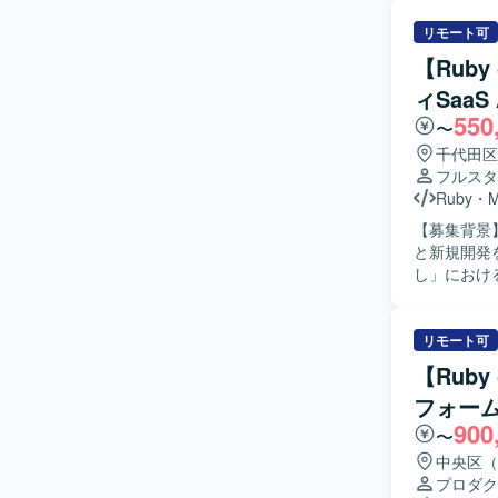
インターネ
産性向上の
リモート可
るプロダク
【Ruby
開発に参画
ィSaa
ロジェクト
550
担当いただ
〜
いて、自ら
千代田区
める人物像
フルスタ
る方を求め
Ruby
・
る環境のた
【募集背景
がら課題解
と新規開発を推進するための
も、業務の
し」におけるA
な機能理解
きます。Ru
セスまで踏み込んで
びバックエ
模案件が多
ていただきま
リモート可
ーザー価値
の実装に携
め、要件定
【Ruby
ト推進を行
フォーマン
フォー
守、プロダクト改良
多いチーム
900
計や仕組み
だけます。 【開発環境】 バックエンドはRuby、Ruby on Railsを中心とし、フロントエンドに
〜
ロダクトを
はTypeScr
中央区（
ッチします
す。インフラはA
プロダク
の方を歓迎いたします。 【ポジションの魅