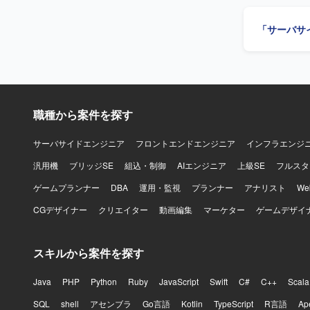
ジュール調
た品質担保
「サーバサ
っていただきます。 【求める人物像】 曖昧な課題を
れる方を求
クトの価値
関係者を尊
くキャッチ
決までの道筋を示せる
職種から案件を探す
機能および
きるポジシ
ト推進を主導
サーバサイドエンジニア
フロントエンドエンジニア
インフラエンジ
PoCなど
汎用機
ブリッジSE
組込・制御
AIエンジニア
上級SE
フルスタ
【開発環境】 バ
Docker、
ゲームプランナー
DBA
運用・監視
プランナー
アナリスト
W
Redux、s
CGデザイナー
クリエイター
動画編集
マーケター
ゲームデザイ
AWS（EC2、R
ど）、Ansi
Slack、J
スキルから案件を探す
Java
PHP
Python
Ruby
JavaScript
Swift
C#
C++
Scala
SQL
shell
アセンブラ
Go言語
Kotlin
TypeScript
R言語
Ap