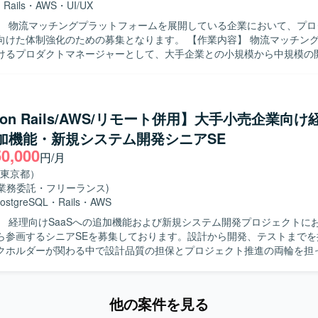
）上に構築されており、Dockerを使用したコンテナ環境で運用しており
・
Rails
・
AWS
・
UI/UX
aaSプロダクトのAIツール開発にフルスタックで関わることができます
QL、Redis、Elasticsearchを利用し、Nginxを用いた構成となって
】 物流マッチングプラットフォームを展開している企業において、プロ
はのスピード感の中で、クライアントの声を直接プロダクトに反映させ
hub、GitHub ActionsやJenkins、Slackを活用し、Datadog、Fluentd
制強化のための募集となります。 【作業内容】 物流マッチングプラットフ
、GCP（Vertex AI等）や最新のAIコーディングツールを活用した先
ry、Redashなどによるモニタリングやデータ分析の仕組みが整っておりま
けるプロダクトマネージャーとして、大手企業との小規模から中規模の
ドはVue.js 3系およびNuxt.js 3系、バック
ジメントをご担当いただきます。開発メンバーやパートナーを含めた開
y 3系およびRuby on Rails 7系を利用しています。DBはMySQL 8
進捗管理、開発要件の整理を行っていただきます。SQLを利用したデー
使用しています。インフラはAWS（EC2, Aurora, SES, WAF, S3等）およ
ド作成、AIを用いたプロトタイピング、開発の動作検証なども実施して
rtex AIなど）を組み合わせ、CIにはCircleCIを利用しています。開発ツ
じて、上記以外の業務もご相談させていただきます。 【求める人物像】 自社サ
ithub Projects, Notion, Teams, Slack, Google Meet、AIコーディン
y on Rails/AWS/リモート併用】大手小売企業向け
長に主体的に関わりながら、開発チームと協調してプロジェクトを推進
udio Code, Cursor, Claude Code, Gemini CLIを使用しています。
追加機能・新規システム開発シニアSE
す。ステークホルダーと円滑にコミュニケーションを取りながら、課題
50,000
ましいです。 【ポジションの魅力】 自社プロダクトの企画から開
円/月
で一貫して関わることができ、物流領域のDX推進に直接インパクトを与
東京都）
AIやデータ活用など新しい技術を取り入れたプロトタイピングにも携わ
(業務委託・フリーランス)
ostgreSQL
・
Rails
・
AWS
ベースはMySQL（RDS, Aurora）、インフラはAWS（EC2, S3等）
】 経理向けSaaSへの追加機能および新規システム開発プロジェクトに
ン管理はgit/Github、CIはCircleCIおよびJenkins、コミュニケーショ
ら参画するシニアSEを募集しております。設計から開発、テストまでを
、Notionを利用しています。デザインはFigmaを使用し、AIはClaude、Ge
クホルダーが関わる中で設計品質の担保とプロジェクト推進の両輪を担
AIなどを活用しています。
主担当として実施いただきます。設計からテストにかけてのWBS策定お
ただきます。Ruby on Railsを用いた汎用的で保守性の高い設計・実
他の案件を見る
検証・PoCを実施していただきます。プロダクトチームや関係各社との