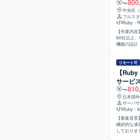
800
〜
中央区（
フルスタ
Ruby
・
R
【作業内容
60社以上、
機能の設計・
を行います
す。 PMI（事
: Ruby 3.2 
リモート可
ザインツール：
【Ruby
理 : Git/
サービ
す。
810
〜
日本国外
サーバサ
Ruby
・
【募集背景
継続的な成
しております。 【作業内容】 福祉事業所の支援サービスを運営して
スの追加開