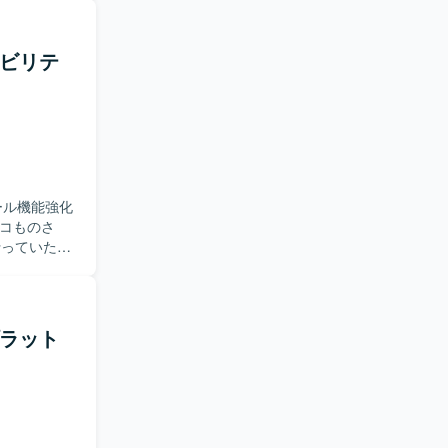
ムの業務生
近い歴史のあ
プロダクト
テナビリテ
月単位のプ
一貫してご
な判断にお
。 【求
画いただけ
開発を進め
と連携しな
ール機能強化
ない状況で
いて表層的
を行っていただ
た思考プロ
トエンドおよ
設計を進め
を通じてユ
的なAI機能
当できるた
プロジェク
ャ選定やパ
グプラット
運用・保
メンバーの
磨いていた
。新しいプ
たい方にマ
用しておりま
心をお持ち
Cache、