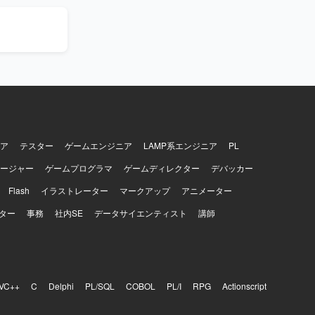
ューを通じ
アップも行
もプロジェ
し、多数の
ックを素早
発見し、解
ることがで
プロジェク
用した開発・
ア
テスター
ゲームエンジニア
LAMP系エンジニア
PL
きます。
ージャー
ゲームプログラマ
ゲームディレクター
デバッカー
Redis、
act、
Flash
イラストレーター
マークアップ
アニメーター
インフラは
nstalkな
ター
事務
社内SE
データサイエンティスト
講師
、GitHub、
VC++
C
Delphi
PL/SQL
COBOL
PL/I
RPG
Actionscript