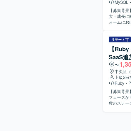
WAFなど
MySQL
で、自社S
ベースはMyS
【募集背景
ップならで
フローではGit
大・成長に向けた体
むことができ
BigQue
ォームにお
携わることができます。 【開発環境】 フロントエン
ェクトマネ
エンドはRub
ントおよび
Dockerを
ッシュボー
リモート可
GCP（Ve
す。ご経験に応
GitHub, G
【Rub
ービスの成
Visual St
SaaS
求めていま
1,3
定義をリードできる方が望
〜
発・改善ま
中央区（
できます。
上級SE
きます。 【開発環境】 フレームワークはRuby on Rails、フロントエンドはVue.jsを利用してい
Ruby
・
P
ます。データ
【募集背景
ます。バージョ
フェーズか
CLICKUP
数のステー
Notion
きます。 【作業内容】 設計課題ドキュメントの作成・管理（課題の整理・起票、関係者との解
消推進）を
理を行ってい
応じた技術