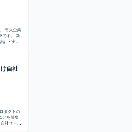
。 導入企業
Sです。 新
の設計・実装
備を行いま
GraphQL) デ
 バージョン管
所向け自社
を利用していま
ロダクトの
ニアを募集
に所属し、