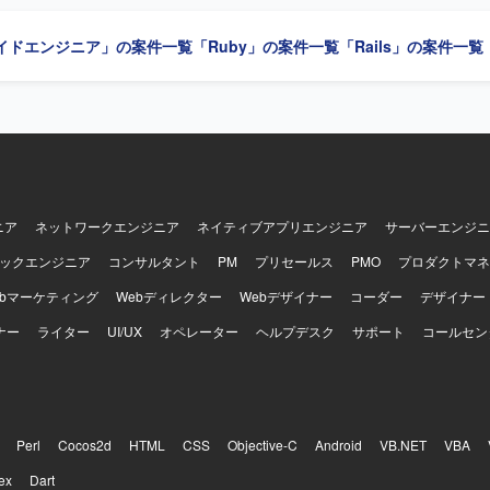
整を行っていただきます。提案・報告資料の作成や、設計・コードレビ
もお任せいたします。既存の要件定義成果物や引き継ぎ資料のキャッチ
イドエンジニア」の案件一覧
「Ruby」の案件一覧
「Rails」の案件一覧
自ら整理し、たたき台を作って前に進めら
めております。実装だけでなく、ドキュメントや資料作成、関係者調整
と捉えられる方を歓迎いたします。顧客およびチーム双方と丁寧に連携
重しながら進められる方を想定しております。ドメイン知識や業務ロジ
アップし、設計に落とし込める方、品質課題やボトルネックを自発的に
方にご活躍いただけます。 【ポジションの魅力】 経理向けSaaSの追加
新規システム開発において、設計フェーズからテストまで一貫して関わ
ョンです。多数のステークホルダーと連携しながら、設計品質の担保と
する経験を積むことができます。Ruby on RailsやAWS、生成AIを活
ニア
ネットワークエンジニア
ネイティブアプリエンジニア
サーバーエンジニ
、モダンな技術スタックを活かした上流工程中心の業務に携わることがで
ックエンジニア
コンサルタント
PM
プリセールス
PMO
プロダクトマネ
ックエンドはGo、Ruby on Rails、Unicorn、Nginx、PostgreSQL、
Elasticsearchなどを利用しております。フロントエンドはTypeScript、Re
ebマーケティング
Webディレクター
Webデザイナー
コーダー
デザイナー
tyled-components、Storybook、Webpackなどを利用しております。
ナー
DS、ElastiCache、S3、ElasticsearchService、Lambda、ElasticBea
ライター
UI/UX
オペレーター
ヘルプデスク
サポート
コールセン
ble、Datadog、CircleCI、Engine Yardなどを利用しております。その他
IRA、Notionなどのツールを利用しております。
Perl
Cocos2d
HTML
CSS
Objective-C
Android
VB.NET
VBA
ex
Dart