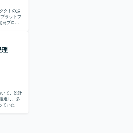
ます。データ
。スタートア
おります。開発
ダクトの拡
る経験を積
、
進的な開発に
す。
開発プロジ
発マネジメ
系、コンテナは
タ抽出やダ
び
いただきま
ールとして
グツールとして
経理
できる方を
整理や要件
えることが
ることがで
を使用してい
おいて、設計
ンはSlack、
推進し、多
mini、
っていただ
よび進捗管
装や、必要に
仕様・スケ