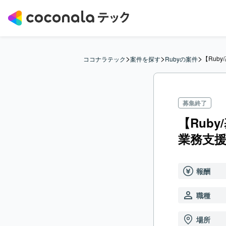
>
>
>
【Rub
ココナラテック
案件を探す
Rubyの案件
募集終了
【Rub
業務支
報酬
職種
場所