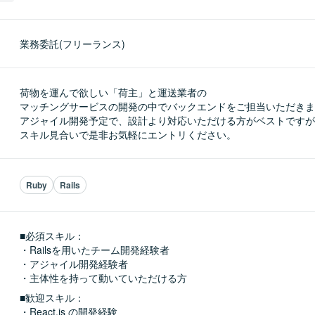
業務委託(フリーランス)
荷物を運んで欲しい「荷主」と運送業者の

マッチングサービスの開発の中でバックエンドをご担当いただきま
アジャイル開発予定で、設計より対応いただける方がベストですが
スキル見合いで是非お気軽にエントリください。
Ruby
Rails
■必須スキル：
・Railsを用いたチーム開発経験者

・アジャイル開発経験者

・主体性を持って動いていただける方
■歓迎スキル：
・React.js の開発経験