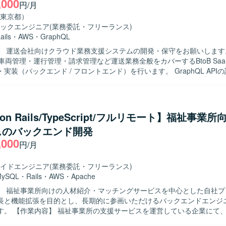
,000
円/月
東京都）
ックエンジニア
(業務委託・フリーランス)
ails
・
AWS
・
GraphQL
】 運送会社向けクラウド業務支援システムの開発・保守をお願いします
車両管理・運行管理・請求管理など運送業務全般をカバーするBtoB Saa
実装（バックエンド / フロントエンド）を行います。 GraphQL API
。 既存機能の改善・バグ修正を行います。 コードレビュー、テスト整
業譲渡後の統合）に伴うシステム改善を行います。 【開発環境】 フレームワーク
/ Rails 7.1 フロントエンド : React 18 / TypeScript 5.1 / Apollo Client (
Figma など データベース : Amazon RDS インフラ : AWS (ECS)
 on Rails/TypeScript/フルリモート】福祉事業
GitHub コミュニケーション/タスク管理 : Slack, Google Meet, Notion 
スのバックエンド開発
,000
円/月
イドエンジニア
(業務委託・フリーランス)
MySQL
・
Rails
・
AWS
・
Apache
】 福祉事業所向けの人材紹介・マッチングサービスを中心とした自社プ
長と機能拡張を目的とし、長期的に参画いただけるバックエンドエンジ
いる企業にて、自社サービ
発をご担当いただきます。人材紹介・マッチングサービスの開発チーム