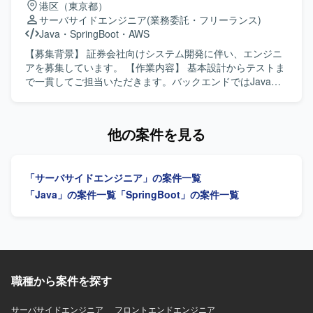
港区（東京都）
らテストまで一貫して携わることができるため、要件理解
サーバサイドエンジニア
(業務委託・フリーランス)
から品質担保まで幅広い工程の経験を積むことができま
Java
・
SpringBoot
・
AWS
す。長期的な参画の可能性もあり、安定した環境でスキル
を伸ばしていただけます。 【開発環境】 JavaおよびReact
【募集背景】 証券会社向けシステム開発に伴い、エンジニ
を用いたシステム開発環境での作業となります。
アを募集しています。 【作業内容】 基本設計からテストま
で一貫してご担当いただきます。バックエンドではJavaお
よびSpringBoot、フロントエンドではJavaScript、
TypeScriptおよびReactを用いた開発を行います。 【求める
人物像】 基本設計からテストまで一貫して対応できる方を
他の案件を見る
求めています。 【ポジションの魅力】 証券系システムの開
発プロジェクトに参画できます。 【開発環境】 バックエン
ドはJava（SpringBoot）、フロントエンドはJavaScript、
「サーバサイドエンジニア」の案件一覧
TypeScript（React）を使用します。ソースコード管理には
GitLab、コミュニケーションにはTeamsを使用します。
「Java」の案件一覧
「SpringBoot」の案件一覧
職種から案件を探す
サーバサイドエンジニア
フロントエンドエンジニア