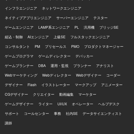
インフラエンジニア
ネットワークエンジニア
ネイティブアプリエンジニア
サーバーエンジニア
テスター
ゲームエンジニア
LAMP系エンジニア
PL
汎用機
ブリッジSE
組込・制御
AIエンジニア
上級SE
フルスタックエンジニア
コンサルタント
PM
プリセールス
PMO
プロダクトマネージャー
ゲームプログラマ
ゲームディレクター
デバッカー
ゲームプランナー
DBA
運用・監視
プランナー
アナリスト
Webマーケティング
Webディレクター
Webデザイナー
コーダー
デザイナー
Flash
イラストレーター
マークアップ
アニメーター
CGデザイナー
クリエイター
動画編集
マーケター
ゲームデザイナー
ライター
UI/UX
オペレーター
ヘルプデスク
サポート
コールセンター
事務
社内SE
データサイエンティスト
講師