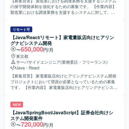
いアウトプットを通じて他メンバーと知見共有ができる方
【募集背景】 製造業における調達業務を支援するシステム
を求めています。アーキテクチャやドメインを理解したう
の保守開発体制を強化するための募集です。 【作業内容】
えで設計から開発までを独力で遂行でき、顧客への価値貢
製造業における調達業務を支援するシステムに対して、ユ
献に強い関心を持って取り組める方を歓迎いたします。開
ーザ要件に伴う影響調査および要件整理を行い、開発から
発メンバーだけでなく、経理をはじめとしたビジネスメン
リリースまで一連の保守開発作業を実施していただきま
バーとも積極的にコミュニケーションを取り、自主的に行
す。 【求める人物像】 チーム内において作業内容や方針の
リモート可
動できる方を想定しています。 【ポジションの魅力】 事業
提案や改善ができる主体性のある方を求めています。影響
【Java/React/リモート】家電量販店向けヒアリン
拡大を支える基幹的な会計・販売管理領域のシステム開発
調査からリリースまでを一人称でやり切れる責任感と自走
グナビシステム開発
に携わることができ、ビジネスへのインパクトが大きいプ
力をお持ちの方にご活躍いただきたいと考えています。
650,000
〜
円/月
ロダクトの価値向上に直接貢献していただけます。スクラ
【ポジションの魅力】 製造業の調達業務を支える基幹系シ
東京都
ムチームの一員としてアジャイルな開発プロセスを実践し
ステムの保守開発に携わることで、業務理解と技術力の双
サーバサイドエンジニア
(業務委託・フリーランス)
ながら、アーキテクチャやドメイン理解を深めつつフロン
方を高めることができます。上流の要件整理からリリース
Java
・
React
トエンド・バックエンド双方の開発に関わることで、幅広
まで一貫して関わることで、フルスタックな開発スキルと
い技術スキルと業務知識を身につけることができます。
プロジェクト推進力を磨くことができます。 【開発環境】
【募集背景】 家電量販店向けヒアリングナビシステム開発
【開発環境】 JavaおよびSpring Bootを用いたWebサービス
言語：Java、C++ DB：Oracle、PostgreSQL FW：Struts
プロジェクトにおいて増員が必要となっているための募集
開発環境のもと、RDBMSやNoSQLを利用したシステム開発
OS：Linux
です。 【作業内容】 家電量販店向けヒアリングナビシステ
を行います。ソースコード管理にはGitを利用し、スクラム
ムの詳細設計および一部基本設計からテスト工程までをご
による開発プロセスの中で日々のコミュニケーションには
担当いただきます。設計書の作成、実装、単体テスト、結
Slack、オンラインミーティングにはオンライン会議ツール
合テストなど一連の開発業務を担当していただきます。
NEW
を活用いたします。
【求める人物像】 チーム内で円滑にコミュニケーションを
【Java/SpringBoot/JavaScript】証券会社向けシ
取りながら主体的に開発を進めていただける方を求めてい
ステム開発案件
ます。基本設計以降の工程に責任感を持って取り組んでい
720,000
〜
円/月
ただける方が望ましいです。 【ポジションの魅力】 上流か