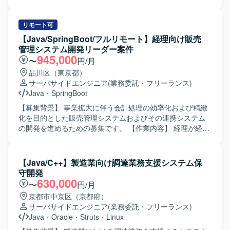
務管理システムの新規開発および機能改修、保守対応をご
担当いただきます。既存システムのCJFリプレイス対応とし
て、設計・開発・テスト・リリースまで一連の工程に携わ
リモート可
っていただきます。要件や基本設計などの上流工程にも関
【Java/SpringBoot/フルリモート】経理向け販売
与いただき、関連システムとの連携や仕様調整を行ってい
管理システム開発リーダー案件
ただきます。 【求める人物像】 長期的な参画を前提に、主
945,000
〜
円/月
体的に課題発見・改善提案ができる方を求めております。5
品川区（東京都）
名以上のチーム開発体制の中で、周囲と連携しながら自律
サーバサイドエンジニア
(業務委託・フリーランス)
的に動ける方、ドキュメントやコミュニケーションを通じ
Java
・
SpringBoot
て品質向上に取り組める方が望ましいです。 【ポジション
の魅力】 生命保険業界向けのコアシステムに携わること
【募集背景】 事業拡大に伴う会計処理の効率化および精緻
で、業務知識とWebアプリケーション開発スキルの双方を
化を目的とした販売管理システムおよびその連携システム
高めていただけます。上流工程から開発・保守まで一気通
の開発を進めるための募集です。 【作業内容】 経理が経
貫で関われるため、要件定義スキルや設計力を伸ばしやす
理・会計業務を行う際に利用している販売管理システムお
い環境です。CJFリプレイス対応など、レガシーからモダン
よびその連携システムにおいて、設計・開発・テスト・リ
環境への移行経験も積むことができます。 【開発環境】
リースまでの一連の開発業務を担当していただきます。ス
【Java/C++】製造業向け調達業務支援システム保
JavaおよびSpringBootを中心としたWebアプリケーション
クラムチームの開発メンバーとしてスプリントバックログ
守開発
開発環境となっております。クラウド技術としてAWSを利
に積まれたPBIを着実に推進し、フロントエンド・バックエ
630,000
〜
円/月
用する可能性があり、要件定義や基本設計など上流工程に
ンドを問わず開発作業を行っていただきます。また、チー
京都市中京区（京都府）
も関わる機会がございます。
ムメンバーやステークホルダーと連携しながら課題の整理
サーバサイドエンジニア
(業務委託・フリーランス)
や解決に取り組んでいただきます。 【求める人物像】 積極
Java
・
Oracle
・
Struts
・
Linux
的にキャッチアップし自走できる方、課題に真摯に向き合