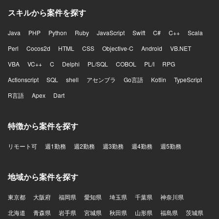
スキルから案件を探す
Java
PHP
Python
Ruby
JavaScript
Swift
C#
C++
Scala
Perl
Cocos2d
HTML
CSS
Objective-C
Android
VB.NET
VBA
VC++
C
Delphi
PL/SQL
COBOL
PL/I
RPG
Actionscript
SQL
shell
アセンブラ
Go言語
Kotlin
TypeScript
R言語
Apex
Dart
特徴から案件を探す
リモート可
週1勤務
週2勤務
週3勤務
週4勤務
週5勤務
地域から案件を探す
東京都
大阪府
福岡県
愛知県
埼玉県
千葉県
神奈川県
北海道
青森県
岩手県
宮城県
秋田県
山形県
福島県
茨城県