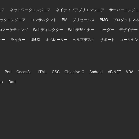
トが動く手触りを持ちながら開発できる環境です。AI活用を前提としたi
d両OSの「二刀流」開発プロセスを自ら設計し、AI時代のモバイル開発の
ニア
ネットワークエンジニア
ネイティブアプリエンジニア
サーバーエンジニ
していくことができます。EC×ゲーム×ソーシャルが組み合わさった複
ックエンジニア
コンサルタント
PM
プリセールス
PMO
プロダクトマネ
状態管理やパフォーマンス最適化に取り組むことで、エンジニアとして
Swift、Kotlin、Goを用いた開発を行い、UIフレーム
ebマーケティング
Webディレクター
Webデザイナー
コーダー
デザイナー
iftUIやJetpack Composeを採用しています。Android Architecture C
ナー
どのアーキテクチャを活用し、XcodeおよびAndroid Studio上で開発
ライター
UI/UX
オペレーター
ヘルプデスク
サポート
コールセン
gle Cloudを用い、gRPCやProtocol Buffersによる通信、BitriseやGit
Cloud Buildを用いたCI/CDを構築しています。Terraformによる構成管理、Cra
onitoringなどのモニタリング基盤、BigQueryやLooker Studioによる分析
、ClaudeやGitHub CopilotなどのAIツール群、GitHub・Slack・Noti
せたモダンな開発環境で、アジャイル開発を実践しています。
Perl
Cocos2d
HTML
CSS
Objective-C
Android
VB.NET
VBA
ex
Dart