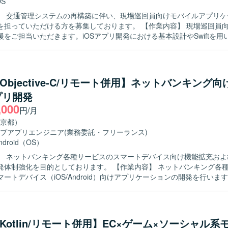
OS
】 交通管理システムの再構築に伴い、現場巡回員向けモバイルアプリケ
ただける方を募集しております。 【作業内容】 現場巡回員向けiPhoneア
援をご担当いただきます。iOSアプリ開発における基本設計やSwiftを用
発方針の整理、仕様調整や技術課題の整理、レビュー対応などを実施し
、開発メンバーへの技術的なリードを行い、後続の詳細設計、製造、テ
対応していただきます。アプリでは点検情報登録、交通状況入力、写真
ります。 【求める人物像】 モバイルアプリ開発において主体的に
t/Objective-C/リモート併用】ネットバンキング
開発方針を整理し、関係者と円滑にコミュニケーションを取りながら仕
プリ開発
を推進できる方を求めております。開発メンバーを技術面からリードし
,000
に意欲的に取り組んでいただける方が望ましいです。 【ポジションの魅力】 交
円/月
領域の重要なシステム再構築プロジェクトにおいて、モバイル開発リー
京都）
ら後続工程まで広く関わっていただけます。業務系モバイルアプリや位
ブアプリエンジニア
(業務委託・フリーランス)
の機能を通じて、現場業務の効率化や安全性向上に貢献できる点が魅力
ndroid（OS）
発支援ツールを活用した開発手法の検討にも関与いただける可能性があります
】 ネットバンキング各種サービスのスマートデバイス向け機能拡充およ
OS（iPhone）向けアプリケーション開発環境を想定しており、Swiftを
目的としております。 【作業内容】 ネットバンキング各種サービスに
ックエンドではJava／Spring Boot、フロントエンドではReact等の
ートデバイス（iOS/Android）向けアプリケーションの開発を行いま
想定です。また、AI開発支援ツールの活用を検討している環境です。
テストまで一連の工程をご担当いただきます。また、開発に関連する各
 【求める人物像】 モバイルアプリ開発において主体的に設計
テストまで対応できる方を求めております。関係者とコミュニケーショ
ユーザビリティを意識した開発ができる方を歓迎いたします。 【ポジションの魅
ft/Kotlin/リモート併用】EC×ゲーム×ソーシャル
系ネットバンキングサービスの開発に関わることで、大規模なユーザーを