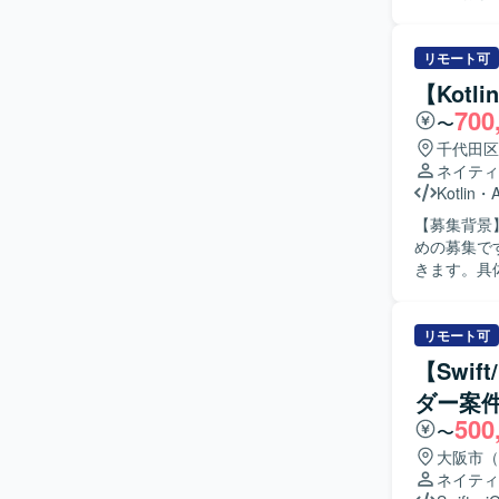
調整、QA
リリース作
る場合もご
リモート可
いする可能性もございます。 【求め
【Kotl
務を進めて
700
〜
に取り組み、
力】 モバ
千代田区
る知見を広
ネイティ
ロールのスキルも
Kotlin
・
アプリおよ
【募集背景
Linuxコ
めの募集です。 【作業内容】 既存婚活Androidアプリに対するエン
きます。具
修正などを
整やレビュー対応も行って
ニケーショ
リモート可
スト方針を
【Swi
ましいです。 【ポジションの魅力】 コンシューマ向け婚活アプリの開発に携わる
ダー案
のユーザー
500
ンス開発を
〜
を深めることができます。 【開発環境】
大阪市（
Kotlin/
ネイティ
識した構成