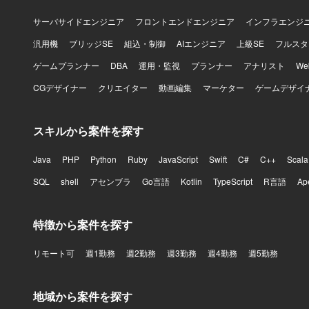
でプロダク
Androi
サーバサイドエンジニア
フロントエンドエンジニア
インフラエンジ
ながら探求
汎用機
ブリッジSE
組込・制御
AIエンジニア
上級SE
フルスタ
で、高度な
大きく高めていただけます。 【開発環境】 
ゲームプランナー
DBA
運用・監視
プランナー
アナリスト
W
ワークとしてSw
CGデザイナー
クリエイター
動画編集
マーケター
ゲームデザイ
やMVVMな
ンフラにはGoo
Actions、
スキルから案件を探す
やCloud M
によるQA自動化
を組み合わ
Java
PHP
Python
Ruby
JavaScript
Swift
C#
C++
Scala
SQL
shell
アセンブラ
Go言語
Kotlin
TypeScript
R言語
Ap
特徴から案件を探す
リモート可
週1勤務
週2勤務
週3勤務
週4勤務
週5勤務
地域から案件を探す