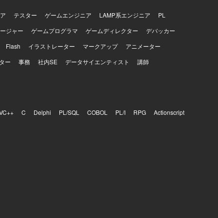
OS・
在り方を実践し
ア
テスター
ゲームエンジニア
LAMP系エンジニア
PL
雑なドメイン
ージャー
ゲームプログラマ
ゲームディレクター
デバッカー
の技術力を
Flash
イラストレーター
マークアップ
アニメーター
omponents
を進めます。イ
ター
事務
社内SE
データサイエンティスト
講師
Hub
shlytics
基盤、Autify
on・Figma
VC++
C
Delphi
PL/SQL
COBOL
PL/I
RPG
Actionscript