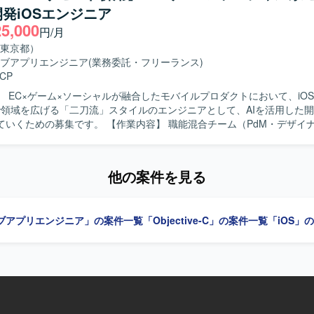
発iOSエンジニア
アプリ開発経験を積むことができます。iOS/Androidいずれかの専門
25,000
も深めていただけます。 【開発環境】 iOS/Android向けモバイルアプ
円/月
bjective-C、Swiftを用いた開発が想定されます）。
東京都）
ブアプリエンジニア
(業務委託・フリーランス)
CP
】 EC×ゲーム×ソーシャルが融合したモバイルプロダクトにおいて、iO
dまで領域を広げる「二刀流」スタイルのエンジニアとして、AIを活用した
。 【作業内容】 職能混合チーム（PdM・デザイナー・エンジ
）に加わり、仕様検討からリリース・効果分析まで一貫してご担当いた
用いたiOSアプリの設計・開発・保守・運用を中心に、SwiftUIによるUI実
含めた実装・運用全般を担っていただきます。あわせて、Kotlinを用いたA
他の案件を見る
も関与し、Jetpack ComposeによるUI実装など、iOS側の知見を活か
っていただきます。ClaudeなどのAIツールを活用しながら実装計画の
ューの効率化を進め、モバイルアーキテクチャの設計やドメイン分離に
ブアプリエンジニア」の案件一覧
「Objective-C」の案件一覧
「iOS」
向けた刷新を推進していただきます。また、PdM・デザイナーと連携し
Iに基づいた機能開発、リリース後の効果分析までを通してプロダクト開
ミッションやバリューに共感し、EC体験
興味をお持ちの方を求めています。変化の大きい環境の中でも挑戦を楽
軸に大きなチャレンジをしたいと考えている方にマッチします。事業や
やユーザーの声を捉えながら、主体的に開発をリードしていける方を歓
ンの魅力】 少数精鋭のチームにおいて、自ら設計したモバイルアーキテ