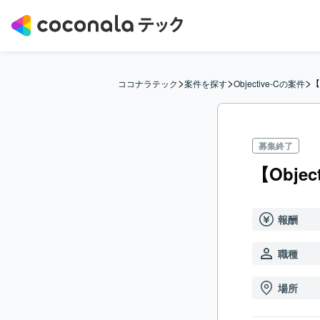
>
>
>
【
ココナラテック
案件を探す
Objective-Cの案件
募集終了
【Obje
報酬
職種
場所