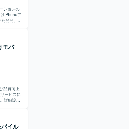
ーションの
いた開発、設
ていただき
スト工程ま
登録、現場
向けモバ
様調整や技
つつ、品質
ダーとして
置情報・写
です。今
。 【開
び品質向上
用いた開発を
技術スタック
す。詳細設計
種ドキュメ
ンを取りな
系モバイル
持つサービ