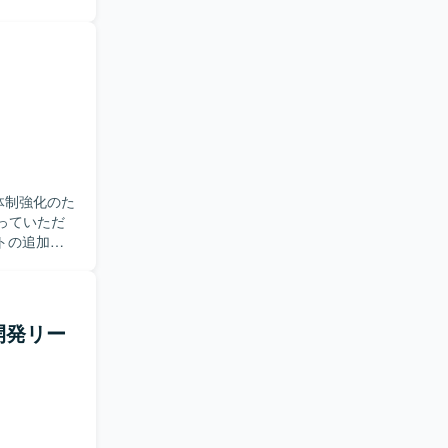
連システムの
業が発生す
作業をお願
守に主体的
領域におけ
ダーコント
itHub、
体制強化のた
トの追加・
ら、仕様調
の設計やテ
める方が望
開発リー
トのエンハ
d開発の知見
ectureを意