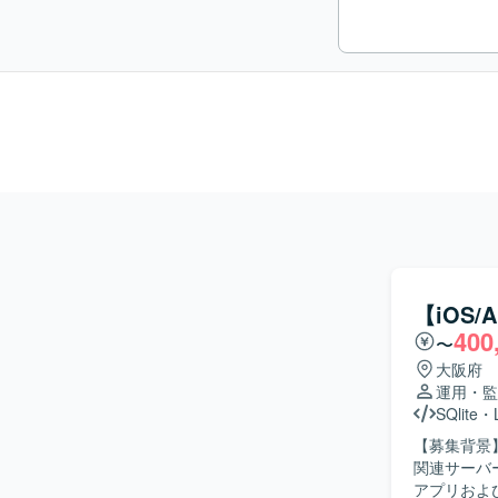
【iOS
400
〜
大阪府
運用・監
SQlite
・
【募集背景
関連サーバー処
アプリおよ