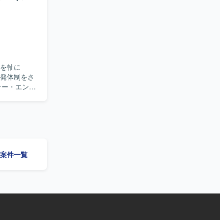
性を活かしつ
Sを軸に
開発体制をさ
だきます。
装やアーキテ
ndroid
した両OSで
策定、コード
よる開発並
の案件一覧
つつ、事業
発全般に関わ
しみ、ソフ
顧客に近い
迎します。
クチャの上