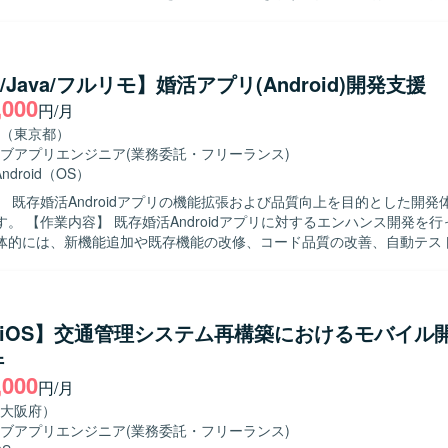
対応などの顧客対応、開発ベンダーへの各種調整依頼、アプリおよび関
業などを担当していただきます。状況に応じて夜間・休日のリリース作
ざいます。また、保守・修繕作業の状況に応じて、別システムに関する
る人物像】 コミュニケーションを取りながら円滑に調整業
in/Java/フルリモ】婚活アプリ(Android)開発支援
いただける方を求めています。モバイルアプリやサーバー処理の運用保
,000
円/月
状況変化にも柔軟に対応いただける方ですと望ましいです。 【ポジションの魅
イルアプリとサーバー処理双方の運用保守に関わることで、スマホアプリ
（東京都）
く身につけることができます。長期的な参画を通じて、顧客折衝やベン
ブアプリエンジニア
(業務委託・フリーランス)
あわせて習得・強化していただける環境です。 【開発環境】 スマートフォン
Android（OS）
び関連サーバー処理の運用保守環境での作業となります。iOS関連ツールやG
】 既存婚活Androidアプリの機能拡張および品質向上を目的とした開発
マンド、SQLiteなどを用いた環境が想定されます。
ハンス開発を行っていただ
体的には、新機能追加や既存機能の改修、コード品質の改善、自動テス
担当していただきます。また、チームメンバーや他チームと連携しなが
いただきます。 【求める人物像】 チーム開発を前提に円滑なコミュ
ンが取れ、自ら課題を発見し改善提案ができる方を求めています。既存
尊重しつつ、より良いアーキテクチャや開発プロセスを意識して取り組
ft/iOS】交通管理システム再構築におけるモバイル
ことで、多く
件
に影響力のあるサービス開発経験を積むことができます。既存プロダク
,000
通じて、アーキテクチャ設計や自動テストの実装など、モダンなAndroi
円/月
 Android向けネイティブアプリ開発環境にて、
大阪府）
JavaおよびGitを用いたチーム開発を行います。アーキテクチャはClean Archit
ブアプリエンジニア
(業務委託・フリーランス)
となっている想定です。