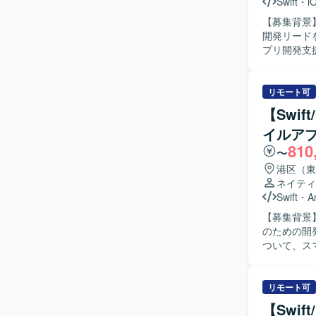
Swift
・
i
【募集背景
開発リードを担ってい
プリ開発支
計方針・開
ます。また
で一貫して
リモート可
報告などの機能を想定してお
【Swif
設計方針や
イルア
術課題整理
810
や生産性の向上
〜
通インフラ
港区（東
上流工程か
ネイティ
真登録など
Swift
・
A
後、AI開
【募集背景
発環境】 i
のための開発体制強化を
行います。バ
ついて、スマ
と連携する
から実装、
ントの作成も実施いただきます。
から実装、
リモート可
がら、品質と
【Swi
力】 金融