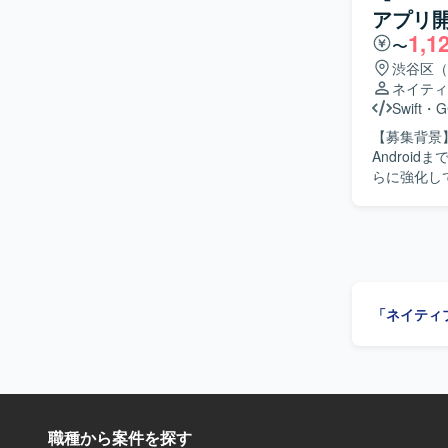
アプリ開
スのモバイル
1,1
つ、金融ドメインの知見
〜
リ開発環境（O
渋谷区（
ネイティ
Swift
・
G
【募集背景
Androi
らに強化していくための募集です
ニア・QA
Swiftを
クチャ設計を
アプリ開発に
の開発を行
生成、レビ
「ネイティ
列性向上に
数値やKP
っていただきます。 【求める人物像】 プロダクトの
の可能性に
トウェアを
距離で数値
職種から案件を探す
【ポジショ