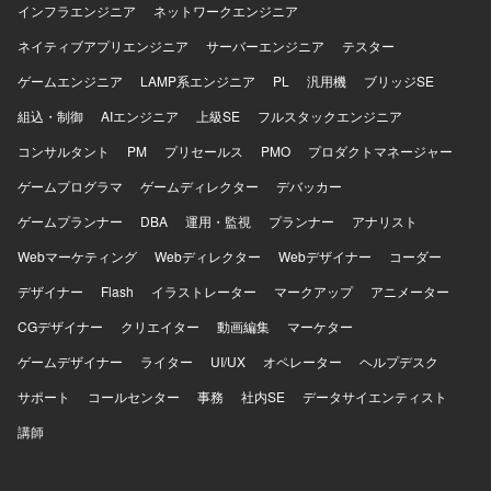
インフラエンジニア
ネットワークエンジニア
ネイティブアプリエンジニア
サーバーエンジニア
テスター
ゲームエンジニア
LAMP系エンジニア
PL
汎用機
ブリッジSE
組込・制御
AIエンジニア
上級SE
フルスタックエンジニア
コンサルタント
PM
プリセールス
PMO
プロダクトマネージャー
ゲームプログラマ
ゲームディレクター
デバッカー
ゲームプランナー
DBA
運用・監視
プランナー
アナリスト
Webマーケティング
Webディレクター
Webデザイナー
コーダー
デザイナー
Flash
イラストレーター
マークアップ
アニメーター
CGデザイナー
クリエイター
動画編集
マーケター
ゲームデザイナー
ライター
UI/UX
オペレーター
ヘルプデスク
サポート
コールセンター
事務
社内SE
データサイエンティスト
講師