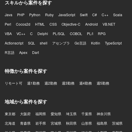
スキルから案件を探す
Java
PHP
Python
Ruby
JavaScript
Swift
C#
C++
Scala
Perl
Cocos2d
HTML
CSS
Objective-C
Android
VB.NET
VBA
VC++
C
Delphi
PL/SQL
COBOL
PL/I
RPG
Actionscript
SQL
shell
アセンブラ
Go言語
Kotlin
TypeScript
R言語
Apex
Dart
特徴から案件を探す
リモート可
週1勤務
週2勤務
週3勤務
週4勤務
週5勤務
地域から案件を探す
東京都
大阪府
福岡県
愛知県
埼玉県
千葉県
神奈川県
北海道
青森県
岩手県
宮城県
秋田県
山形県
福島県
茨城県