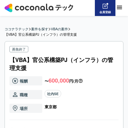
会員登録
>
>
>
ココナラテック
案件を探す
VBAの案件
【VBA】官公系構築PJ（インフラ）の管理支援
募集終了
【VBA】官公系構築PJ（インフラ）の管
理支援
600,000
報酬
〜
円/月
社内SE
職種
東京都
場所